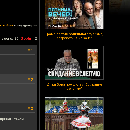
ие сайтов
в megagroup.ru
Трамп против родильного туризма,
всего: 20,
Goblin
: 2
безработица из-за ИИ
# 1
# 2
Дядя Вова про фильм "Свидание
вслепую"
# 3
 причём такой,