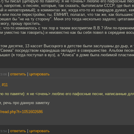
) ты писал (цитирую по памяти): я не <очень> люблю его пафосные пес
о, напротив, о песнях, которые, так сказать, бытописали СССР, где был 
ый и неповторимый); в комментах же, когда кто-то из камрадов думал, к
 или после перестройки, ты, ЕМНИП, полагал, что так же, как большинс
решел бы "не на ту сторону". Меня это тогда несколько задело; цитатам
могу, прошу простить.
: что-то изменилось с тех пор в твоем восприятии В.В.? Или по-прежнем
и уместно так говорить) и неизвестно как бы себя повел в середине во
стом десятке, 13 кассет Высоцкого в детстве были заслушаны до дыр, и
 "Свема" посредством карандаша овладел в совершенстве. Альбом песе
вышел (я тогда поступал в вуз), а "Алиса" в доме была любимой пластинк
|
ответить
|
цитировать
23:06
,
#11
ую по памяти): я не <очень> люблю его пафосные песни, написанные для
, речь про данную заметку
ws/read.php?t=1051602686
|
ответить
|
цитировать
23:54