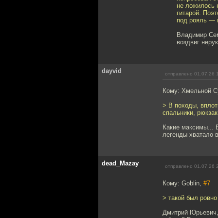
не ложилось н
гитарой. Поэ
под рояль — 
Владимир Семё
воздвиг нерук
dayvid
отправлено 01.07.26 
Кому: Хмельной 
> В походы, вплот
спальники, рюкза
Какие максимы... 
легенды хватало в
dead_Mazay
отправлено 01.07.26 
Кому: Goblin,
#7
> такой был ровно
Дмитрий Юрьевич, у