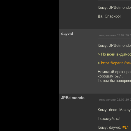
Кому: JPBelmondo
Да. Спасибо!
dayvid
отправлено 02.07.26 
Кому: JPBelmondo
> По всей видимос
>
https://oper.ru/
Немалый срок прош
хорошим был.
Потом бы наверняк
JPBelmondo
отправлено 02.07.26 
Кому: dead_Mazay
Пожалуйста!
Кому: dayvid,
#14