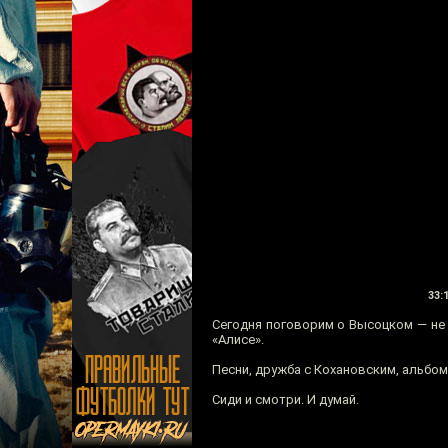
33:
Сегодня поговорим о Высоцком — не 
«Алисе».
Песни, дружба с Кохановским, альбом
Сиди и смотри. И думай.