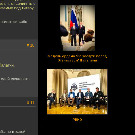
т, т. е. сочинять с
няемые под гитару,
- памятник себе
# 10
Медаль ордена "За заслуги перед
Отечеством" II степени
Палатки,
телей создавать
# 11
РВИО
абы не в какой