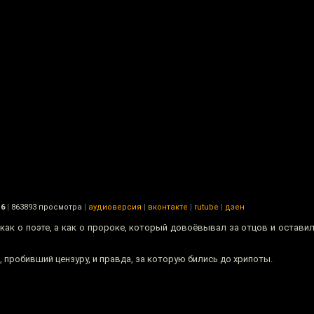
16
|
863893 просмотра
|
аудиоверсия
|
вконтакте
|
rutube
|
дзен
как о поэте, а как о пророке, который довоёвывал за отцов и остави
, пробивший цензуру, и правда, за которую бились до хрипоты.