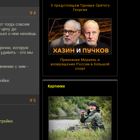
О предстоящем Турнире Святого
Георгия
# 4
от тогда совсем
о цеху до
лько о нем начнёшь
трочки, которую
 удивить - это мы
Признание Меркель и
возвращение России в большой
авнению с ним -
спорт
ойки.
Картинки
# 5
тройки.