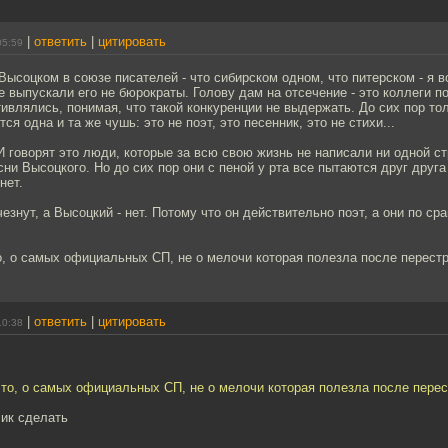
|
ответить
|
цитировать
05:59
 Высоцком в союзе писателей - что сибирском одном, что питерском - я в
не выпускали его не бюрократы. Голову дам на отсечение - это коллеги п
ивлялись, понимая, что такой конкуренции не выдержать. До сих пор то
тся одна и та же чушь: это не поэт, это песенник, это не стихи...
 И говорят это люди, которые за всю свою жизнь не написали ни одной с
есни Высоцкого. Но до сих пор они с пеной у рта все пытаются друг друга
нет.
езнут, а Высоцкий - нет. Потому что он действительно поэт, а они по ср
о, о самых официальных СП, не о мелочи которая полезла после перестр
|
ответить
|
цитировать
10:38
что, о самых официальных СП, не о мелочи которая полезла после перес
лик сделать