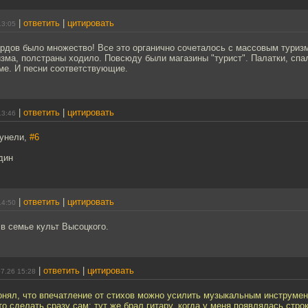
|
ответить
|
цитировать
13:05
ардов было множество! Все это органично сочеталось с массовым туриз
зма, полстраны ходило. Повсюду были магазины "турист". Палатки, спа
ме. И песни соответствующие.
|
ответить
|
цитировать
13:46
Сунели,
#6
дин
|
ответить
|
цитировать
14:50
 в семье культ Высоцкого.
|
ответить
|
цитировать
7.26 15:28
понял, что впечатление от стихов можно усилить музыкальным инструме
о сделать сразу сам: тут же брал гитару, когда у меня появлялась строк