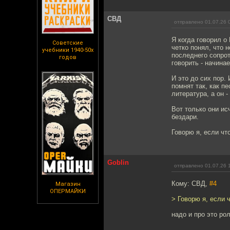
СВД
отправлено 01.07.26 
Я когда говорил о
Советские
четко понял, что 
учебники 1940-50х
последнего сопрот
годов
говорить - начинае
И это до сих пор.
помнят так, как п
литература, а он - 
Вот только они исч
бездари.
Говорю я, если чт
Goblin
отправлено 01.07.26 
Кому: СВД,
#4
Магазин
ОПЕРМАЙКИ
> Говорю я, если 
надо и про это ро