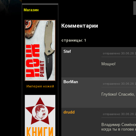
Магазин
Комментарии
cтраницы: 1
Stef
отправлено 30.06.26 
Мощно!
BorMan
отправлено 30.06.26 
Империя ножей
Глубоко! Спасибо,
drudd
отправлено 30.06.26 
Владимир Семёнови
когда ты в голове