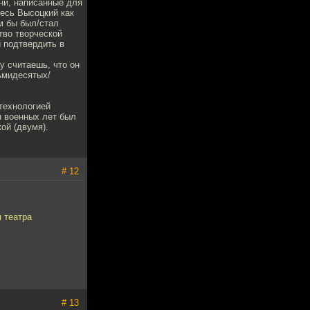
ни, написанные для
весь Высоцкий как
ем бы был/стал
тво творческой
и подтвердить в
у считаешь, что он
сьмидесятых/
 технологией
н военных лет был
ой (двумя).
# 12
 театра
# 13