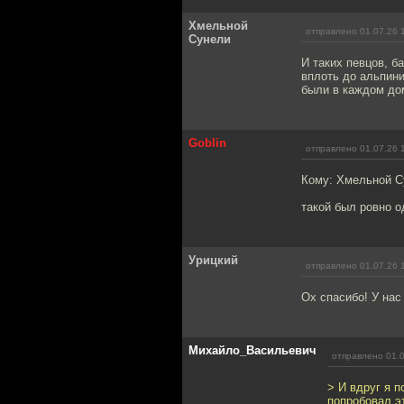
Хмельной
отправлено 01.07.26 
Сунели
И таких певцов, б
вплоть до альпини
были в каждом до
Goblin
отправлено 01.07.26 
Кому: Хмельной 
такой был ровно о
Урицкий
отправлено 01.07.26 
Ох спасибо! У нас
Михайло_Васильевич
отправлено 01.0
> И вдруг я 
попробовал эт