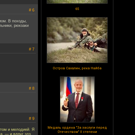
65
# 6
мом. В походы,
льники, рюкзаки
# 7
Остров Сахалин, река Найба
# 8
# 9
Медаль ордена "За заслуги перед
нтом и мелодией. Я
Отечеством" II степени
а, — и вдруг это