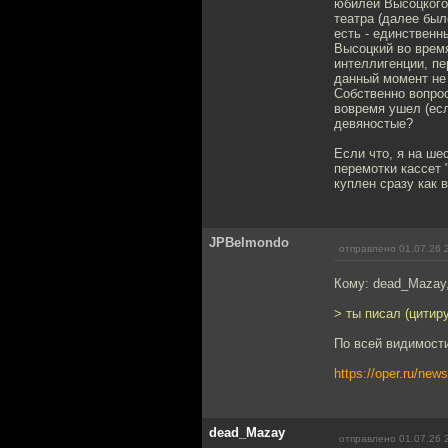
юбилей Высоцкого?
театра (далее был
есть - единственн
Высоцкий во время
интеллигенции, пе
данный момент не 
Собственно вопрос
вовремя ушел (есл
девяностые?
Если что, я на ше
перемотки кассет
куплен сразу как 
JPBelmondo
отправлено 01.07.26 
Кому: dead_Mazay
> ты писал (цитир
По всей видимости
https://oper.ru/ne
dead_Mazay
отправлено 01.07.26 