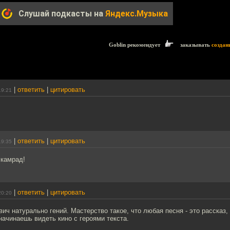
Слушай подкасты на
Яндекс.Музыка
Goblin рекомендует
заказывать
создан
|
ответить
|
цитировать
19:21
|
ответить
|
цитировать
19:35
 камрад!
|
ответить
|
цитировать
20:20
ч натурально гений. Мастерство такое, что любая песня - это рассказ,
 начинаешь видеть кино с героями текста.