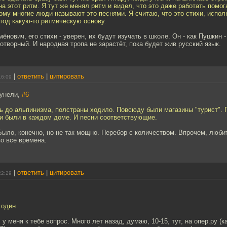
а этот ритм. Я тут же менял ритм и видел, что это даже работать помогае
тому многие люди называют это песнями. Я считаю, что это стихи, испол
под какую-то ритмическую основу.
нович, его стихи - уверен, их будут изучать в школе. Он - как Пушкин 
отворный. И народная тропа не зарастёт, пока будет жив русский язык.
|
ответить
|
цитировать
16:09
Сунели,
#6
ь до альпинизма, полстраны ходило. Повсюду были магазины "турист". 
ки были в каждом доме. И песни соответствующие.
Было, конечно, но не так мощно. Перебор с количеством. Впрочем, люби
о все времена.
|
ответить
|
цитировать
22:29
 один
 меня к тебе вопрос. Много лет назад, думаю, 10-15, тут, на опер.ру (к