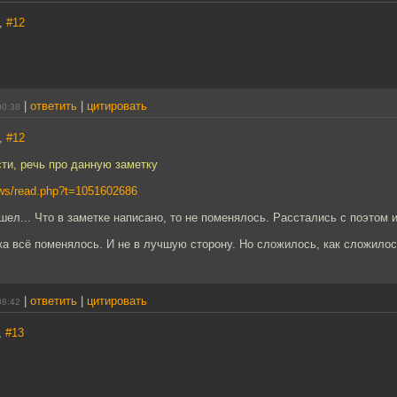
,
#12
|
ответить
|
цитировать
00:38
,
#12
ти, речь про данную заметку
news/read.php?t=1051602686
ел... Что в заметке написано, то не поменялось. Расстались с поэтом и
а всё поменялось. И не в лучшую сторону. Но сложилось, как сложилос
|
ответить
|
цитировать
08:42
,
#13