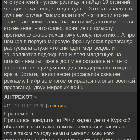
что гусинский - улови разницу и найди 10 отличий,
что для коха - они, что для гуся... Это называется в
лучшем случае "космополитизм" - это если кто не
знает - антоним слова "патриотизм", антоним - если
кто не знает - это слово, понятие по смыслу
противоположное исходному слову, понятию... А про
немцев в первую мировую французская пропаганда
распускала слухи что они едят мертвецов, и
забавляются подкидывая и ловя младенцев на
штыки - немцы тоже в долгу не остались и что-то
такое в ответ придумали, для поддержания имиджа
врага. Кстати, по-испански propaganda означает
рекламу. ПиАр во многом опирается на опыт военной
пропаганды двух мировых войн.
AHTPEKOT
»
#11 |
21.11.01 12:30
|
ответить
Про немцев.
Пришлось поездить по РФ и видел гдето в Курской
области, стоит такая плитка каменная и написано,
что в таком то году немцы загнали всех кого
поймали из деревни в сарай и сожгла. Таких полно