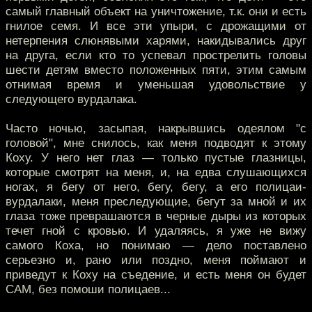
самый главный объект на уничтожение, т.к. они и есть
гнилое семя. И все эти упыри, с дрожащими от
нетерпения слюнявыми харями, накидывались друг
на друга, если кто то успевал прострелить головы
шести детям вместо положенных пяти, этим самым
отнимая время и уменьшая удовольствие у
следующего вурдалака.
Часто ночью, засыпая, накрывшись одеялом "с
головой", мне снилось, как меня подводят к этому
Коху. У него нет глаз — только пустые глазницы,
которые смотрят на меня, и, на едва слушающихся
ногах, я бегу от него, бегу, бегу, а его полицаи-
вурдалаки, меня преследующие, бегут за мной и их
глаза тоже преврашаются в черные дыры из которых
течет гной с кровью. И удаляясь, я уже не вижу
самого Коха, но понимаю — дело поставлено
серьезно и, рано или поздно, меня поймают и
приведут к Коху на съедение, и есть меня он будет
САМ, без помоши полицаев...