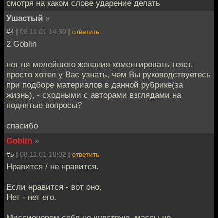
смотря на каком слове ударение делать
Ушастый
»
#4 |
08.11.01 14:30
|
ответить
2 Goblin
нет ни молейшего желания коментировать текст,
просто хотел у Вас узнать, чем Вы руководствуетесь
при подборе материалов в данной рубрике(за
жизнь), - сходными с авторами взглядами на
поднятые вопросы?
спасибо
Goblin
»
#5 |
08.11.01 18:02
|
ответить
Нравится / не нравится.
Если нравится - вот оно.
Нет - нет его.
Миссионером себя не чувствую, массы не