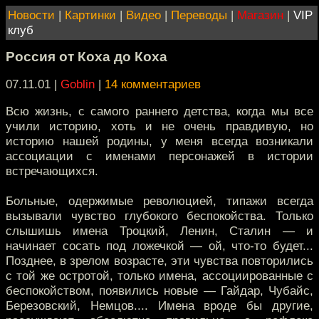
Новости
|
Картинки
|
Видео
|
Переводы
|
Магазин
|
VIP
клуб
Россия от Коха до Коха
07.11.01 |
Goblin
|
14 комментариев
Всю жизнь, с самого раннего детства, когда мы все
учили историю, хоть и не очень правдивую, но
историю нашей родины, у меня всегда возникали
ассоциации с именами персонажей в истории
встречающихся.
Больные, одержимые революцией, типажи всегда
вызывали чувство глубокого беспокойства. Только
слышишь имена Троцкий, Ленин, Сталин — и
начинает сосать под ложечкой — ой, что-то будет...
Позднее, в зрелом возрасте, эти чувства повторились
с той же остротой, только имена, ассоциированные с
беспокойством, появились новые — Гайдар, Чубайс,
Березовский, Немцов.... Имена вроде бы другие,