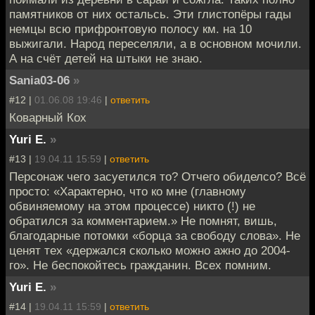
памятников от них остальсь. Эти глистопёры гады
немцы всю прифронтовую полосу км. на 10
выжигали. Народ переселяли, а в основном мочили.
А на счёт детей на штыки не знаю.
Sania03-06
»
#12 |
01.06.08 19:46
|
ответить
Коварный Кох
Yuri E.
»
#13 |
19.04.11 15:59
|
ответить
Персонаж чего засуетился то? Отчего обиделсо? Всё
просто: «Характерно, что ко мне (главному
обвиняемому на этом процессе) никто (!) не
обратился за комментарием.» Не помнят, вишь,
благодарные потомки «борца за свободу слова». Не
ценят тех «держался сколько можно ажно до 2004-
го». Не беспокойтесь гражданин. Всех помним.
Yuri E.
»
#14 |
19.04.11 15:59
|
ответить