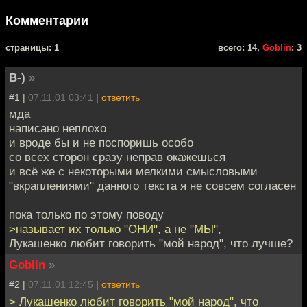
Комментарии
cтраницы: 1
всего: 14,
Goblin
: 3
B-)
»
#1 |
07.11.01 03:41
|
ответить
мда
написано неплохо
и вроде бы и не поспоришь особо
со всех сторон сразу неправ окажешься
и всё же с некоторыми мелкими смысловыми
"вкраплениями" данного текста я не совсем согласен
пока только по этому поводу
>называет их только "ОНИ", а не "МЫ",
Лукашенко любит говорить "мой народ", что лучше?
Goblin
»
#2 |
07.11.01 12:45
|
ответить
> Лукашенко любит говорить "мой народ", что