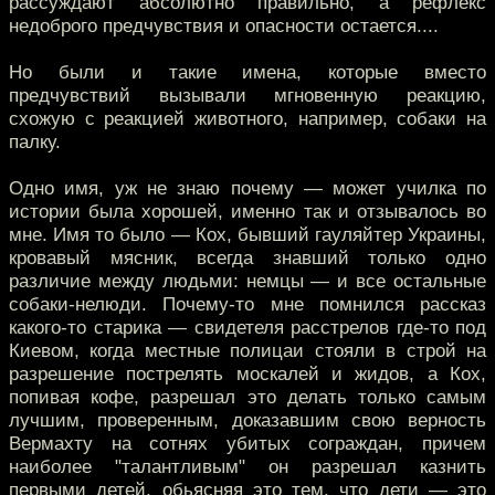
рассуждают абсолютно правильно, а рефлекс
недоброго предчувствия и опасности остается....
Но были и такие имена, которые вместо
предчувствий вызывали мгновенную реакцию,
схожую с реакцией животного, например, собаки на
палку.
Одно имя, уж не знаю почему — может училка по
истории была хорошей, именно так и отзывалось во
мне. Имя то было — Кох, бывший гауляйтер Украины,
кровавый мясник, всегда знавший только одно
различие между людьми: немцы — и все остальные
собаки-нелюди. Почему-то мне помнился рассказ
какого-то старика — свидетеля расстрелов где-то под
Киевом, когда местные полицаи стояли в строй на
разрешение пострелять москалей и жидов, а Кох,
попивая кофе, разрешал это делать только самым
лучшим, проверенным, доказавшим свою верность
Вермахту на сотнях убитых сограждан, причем
наиболее "талантливым" он разрешал казнить
первыми детей, обьясняя это тем, что дети — это