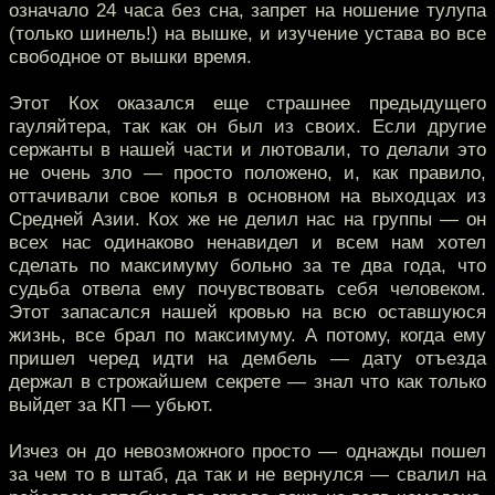
означало 24 часа без сна, запрет на ношение тулупа
(только шинель!) на вышке, и изучение устава во все
свободное от вышки время.
Этот Кох оказался еще страшнее предыдущего
гауляйтера, так как он был из своих. Если другие
сержанты в нашей части и лютовали, то делали это
не очень зло — просто положено, и, как правило,
оттачивали свое копья в основном на выходцах из
Средней Азии. Кох же не делил нас на группы — он
всех нас одинаково ненавидел и всем нам хотел
сделать по максимуму больно за те два года, что
судьба отвела ему почувствовать себя человеком.
Этот запасался нашей кровью на всю оставшуюся
жизнь, все брал по максимуму. А потому, когда ему
пришел черед идти на дембель — дату отъезда
держал в строжайшем секрете — знал что как только
выйдет за КП — убьют.
Изчез он до невозможного просто — однажды пошел
за чем то в штаб, да так и не вернулся — свалил на