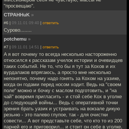
"просвещаю".
CTPAHHuK
»
#6 |
09.11.01 09:40
|
ответить
Сурово........
potchemu
»
#7 |
09.11.01 14:51
|
ответить
A я вот почему то всегда несколько настороженно
относился к рассказам училок истории и очевидцев
таких событий. Не то, что бы я тут за Кохов и их
вурдалаков впрягаюсь, а просто мне несколько
непонятно, почему надо гонять за Кохом на уазике,
когда он годами перед носом ходит. Ведь на "своем
поле" можно и бочку с маслом подготовить, и "на
чай" вовремя пригласить - и стой себе Кох в уголке
до следующей войны... Ведь с оперативной точки
зрения брать уазик и устраивать на вокзале дикую
резьню - это палево глупое, так - для очистки
совести... А вот представьте себе, что кто то из 200
парней его и приговорил... и стоит он себе в уголке,