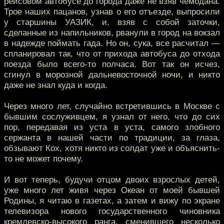
рейсовом автобусе до города даже не взяв чемодана.
Трое наших пацанов, узнав о его отъезде, выпросили
у старшины УАЗИК, и, взяв с собой заточки,
сделанные из напильников, рванули в город на вокзал
в надежде поймать гада. Но он, сука, все расчитал —
спланировал так, что от прихода автобуса до отхода
поезда было всего-то полчаса. Вот так он исчез,
сгинул в морозной дальневосточной ночи, и никто
даже не знал куда и когда.
Через много лет, случайно встретившись в Москве с
бывшим сослуживцем, я узнал от него, что до сих
пор, передавая из уста в уста, самого злобного
сержанта в нашей части по традиции, за глаза,
обзывают Кох, хотя никто из солдат уже и объяснить-
то не может почему.
И вот теперь, будучи отцом двоих взрослых детей,
уже много лет живя через Океан от моей бывшей
Родины, я читаю в газетах, а затем и вижу по экране
телевизора нового государственного чиновника
кремлевско-высокого ранга, сменившего несколько