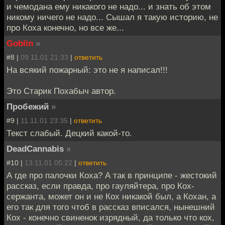
и чемодана ему никакого не надо... и знать об этом
никому ничего не надо... Сышал я такую историю, не
про Коха конечно, но все же...
Goblin
»
#8 |
09.11.01 21:33
|
ответить
На всякий пожарный: это не я написал!!!
Это Старик Похабыч автор.
Пробежий
»
#9 |
11.11.01 23:35
|
ответить
Текст слабый. Децкий какой-то.
DeadCannabis
»
#10 |
13.11.01 05:22
|
ответить
А где про палочки Коха? А так в принципе - жестокий
рассказ, если правда, про гауляйтера, про Кох-
сержанта, может он и не Кох никакой был, а Кохан, а
его так для того чтоб в рассказ вписался, нынешний
Кох - конечно свиненок изрядный, да только что кох,