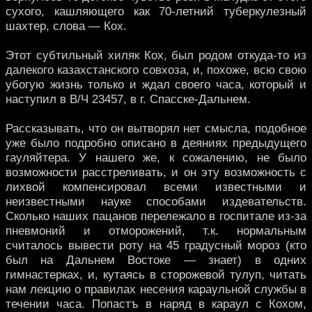
сухого, кашляющего как 70-летний туберкулезный
шахтер, слова — Кох.
Этот субтильный хиляк Кох, был родом откуда-то из
далекого казахстанского совхоза, и, похоже, всю свою
убогую жизнь только и ждал своего часа, который и
наступил в В/Ч 23457, в г. Спасске-Дальнем.
Рассказывать, что он вытворял нет смысла, подобное
уже было подробно описано в деяниях предыдущего
гауляйтера. У нашего же, к сожалению, не было
возможности расстреливать, и он эту возможность с
лихвой компенсировал всеми известными и
неизвестными науке способами издевательств.
Сколько наших пацанов перележало в госпитале из-за
пневмоний и отморожений, т.к. нормальным
считалось вывести роту на 45 градусный мороз (кто
был на Дальнем Востоке — знает) в одних
гимнастерках, и, кутаясь в сторожевой тулуп, читать
нам лекцию о правилах несения караульной службы в
течении часа. Попастъ в наряд в караул с Кохом,