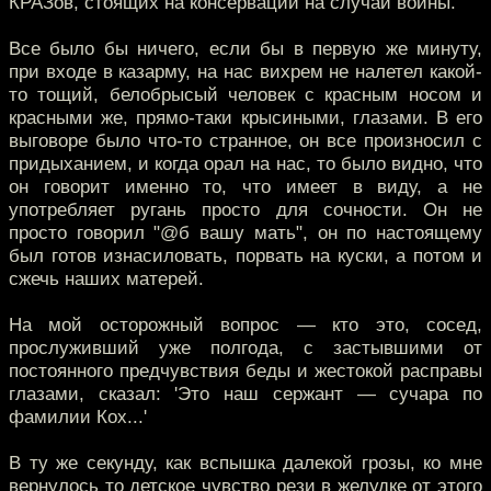
КРАЗов, стоящих на консервации на случай войны.
Все было бы ничего, если бы в первую же минуту,
при входе в казарму, на нас вихрем не налетел какой-
то тощий, белобрысый человек с красным носом и
красными же, прямо-таки крысиными, глазами. В его
выговоре было что-то странное, он все произносил с
придыханием, и когда орал на нас, то было видно, что
он говорит именно то, что имеет в виду, а не
употребляет ругань просто для сочности. Он не
просто говорил "@б вашу мать", он по настоящему
был готов изнасиловать, порвать на куски, а потом и
сжечь наших матерей.
На мой осторожный вопрос — кто это, сосед,
прослуживший уже полгода, с застывшими от
постоянного предчувствия беды и жестокой расправы
глазами, сказал: 'Это наш сержант — сучара по
фамилии Кох...'
В ту же секунду, как вспышка далекой грозы, ко мне
вернулось то детское чувство рези в желудке от этого