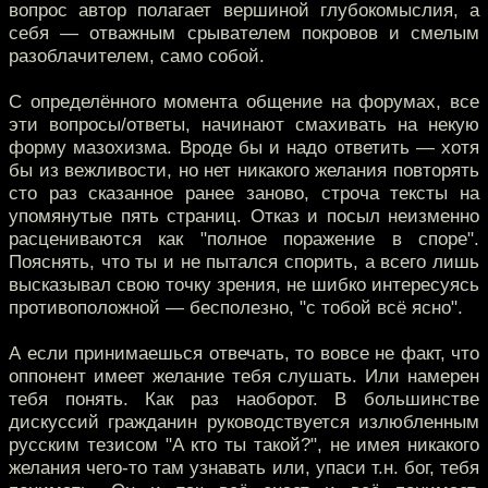
вопрос автор полагает вершиной глубокомыслия, а
себя — отважным срывателем покровов и смелым
разоблачителем, само собой.
C определённого момента общение на форумах, все
эти вопросы/ответы, начинают смахивать на некую
форму мазохизма. Вроде бы и надо ответить — хотя
бы из вежливости, но нет никакого желания повторять
сто раз сказанное ранее заново, строча тексты на
упомянутые пять страниц. Отказ и посыл неизменно
расцениваются как "полное поражение в споре".
Пояснять, что ты и не пытался спорить, а всего лишь
высказывал свою точку зрения, не шибко интересуясь
противоположной — бесполезно, "с тобой всё ясно".
А если принимаешься отвечать, то вовсе не факт, что
оппонент имеет желание тебя слушать. Или намерен
тебя понять. Как раз наоборот. В большинстве
дискуссий гражданин руководствуется излюбленным
русским тезисом "А кто ты такой?", не имея никакого
желания чего-то там узнавать или, упаси т.н. бог, тебя