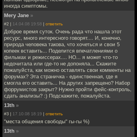
иногда симптомы.
Mery Jane
»
#2 |
14.04.08 19:58
|
ответить
Доброе время суток. Очень рада что нашла этот
ресурс, много интересного говорят.... И, конечно,
природа человека такова, что хочеться и свои 5
копеек вставить... Поделится впечатлениями о
фильмах и режиссерах.... НО... я может что-то
недочитала или где-то не допоняла... Скажите
пожалуйста, как можно оставлять свои комменты на
форумах? Эта страничка - единственная, где я
смогла его оставить... На других запрещено? Набор
форрумистов закрыт? Нужно пройти фейс-контроль,
сдать анализы? :) Подскажите, пожалуйста.
13th
»
#3 |
17.10.08 18:19
|
ответить
"места общения свободы" гы-гы %)
13th
»