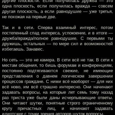
другие плоскости. Если получилась дружба — это
одна плоскость, если получилась вражда — совсем
другая плоскость, а если равнодушие — уже третья,
не похожая на первые две.
Так и в сети. Сперва взаимный интерес, потом
постепенный спад интереса, успокоение, и в итоге —
дружба/вражда/полное равнодушие. С первыми ты
дружишь, остальных — по мере сил и возможностей
избегаешь. Занавес.
Но сеть — это не камера. В сети всё не так. В сети к
местам общения, то бишь форумам и конференциям,
постоянно подтягиваются свежие, не имеющие
представления о давнем логическом завершении
процессов граждане. С ними всё наоборот — для них
всё ново, им всё страшно интересно. Они начинают
задавать вопросы, на которые лет семь тому назад
раз триста уже были даны исчерпывающие ответы.
Они читают шутки, понятные строго ограниченному
кругу причастных лиц, и начинают задавать
идиотские с точки зрения авторов шуток вопросы.