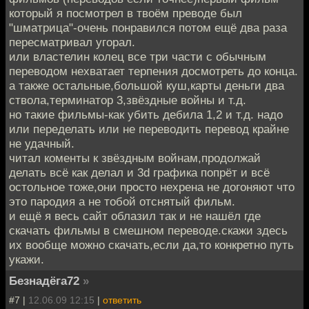
который я посмотрел в твоём преводе был
"шматрица"-очень понравился потом ещё два раза
пересматривал угорал.
или властелин колец все три части с обычным
переводом нехватает терпения досмотреть до конца.
а также остальные,большой куш,карты деньги два
ствола,терминатор 3,звёздные войны и т.д.
но такие фильмы-как убить дебила 1,2 и т.д. надо
или переделать или не переводить перевод крайне
не удачный.
читал коменты к звёздным войнам,продолжай
делать всё как делал и 3d графика попрёт и всё
остольное тоже,они просто нехрена не догоняют что
это пародия а не тобой отснятый фильм.
и ещё я весь сайт облазил так и не нашёл где
скачать фильмы в смешном переводе.скажи здесь
их вообще можно скачать,если да,то конкретно путь
укажи.
Безнадёга72
»
#7 |
12.06.09 12:15
|
ответить