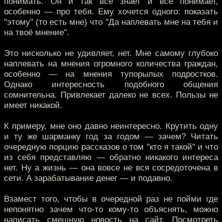
понимать. Он и так всё знает и всё понимает,
особенно — про тебя. Ему хочется одного: показать
"этому" (то есть мне) что "Да наплевать мне на тебя и
на твоё мнение".
Это нисколько не удивляет, нет. Мне самому глубоко
наплевать на мнения огромного количества граждан,
особенно — на мнения тупорылых подростков.
Однако интересность подобного общения
сомнительна. Привлекает далеко не всех. Пользы не
имеет никакой.
К примеру, мне оно давно неинтересно. Крутить одну
и ту же шарманку год за годом — зачем? Читать
очередную порцию рассказов о том "кто я такой" и что
из себя представляю — обратно никакого интереса
нет. Ну а жизнь — она вовсе не вся сосредоточена в
сети. А зарабатывание денег — и подавно.
Взамест того, чтобы в очередной раз не пойми где
непонятно зачем что-то кому-то объяснять, можно
написать смешную новость на сайт. Посмотреть