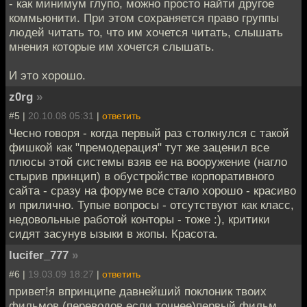
- как минимум глупо, можно просто найти другое
коммьюнити. При этом сохраняется право группы
людей читать то, что им хочется читать, слышать
мнения которые им хочется слышать.
И это хорошо.
z0rg
»
#5 |
20.10.08 05:31
|
ответить
Чесно говоря - когда первый раз столкнулся с такой
фишкой как "премодерация" тут же заценил все
плюсы этой системы взяв ее на вооружение (нагло
стырив принцип) в обустройстве корпоративного
сайта - сразу на форуме все стало хорошо - красиво
и прилично. Тупые вопросы - отсутствуют как класс,
недовольные работой конторы - тоже :), критики
сидят засунув ызыки в жопы. Красота.
lucifer_777
»
#6 |
19.03.09 18:27
|
ответить
привет!я впринципе давнейший поклоник твоих
фильмов (переводов если точнее)первый фильм