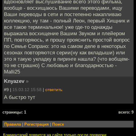
вдохновляет выслушивание всего этого фильма,
вообще - восхищаюсь Вашими переводами, ищу
Ваши переводы в сети и постепенно накапливаю
коллекцию, ну там - полный Леон, первый Хищник и
все такое терминальное! уже где-то однажды
выражала восхищение Вашим Звуком и плейером
ПП, повторяюсь, и прошу прояснить простой вопрос
по Семье Сопрано: это на самом деле в некоторых
сезонах повторяются серии(ну как вкладыши) или
это я такую укладку в пиринге нашла? (что вобщем-
то не страшно) С любовью и благодарностью -
Malli25
Knyazev
»
#9 |
15.03.12 15:58
|
ответить
А быстро тут
cтраницы: 1
всего: 9
Правила
|
Регистрация
|
Поиск
Комментарий появится на сайте только после проверки