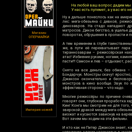
На любой ваш вопрос дадим мы 
У нас есть пулемет, а у вас его не
Ну а дальше понеслось как на амери
лес: мега-обезьяна с девкой, режи
динозавров. На стадо нападают др
матросов. Дикое бегство, в ущелье 
Магазин
поворотах, обрушения в пропасти и по
ОПЕРМАЙКИ
А тем временем в глуби таинственны
же, в пути её перехватывает пара
тираннозаврам – режиссёрская нахо
атас! Избиение руками, ногами, камн
пасти!!! Самсон и лев – отдыхают, ра
Снято на все деньги, без обмана –
Бондарчук. Монстры скачут яростно,
Джаксон окончательно и бесповор
монстров в кино вообще. Звук по х
эффективная сторона – что надо.
Многие режиссёры по причине очеви
говорят они, глубокая проработка х
Кинг Конга мы смотрим не для того,
зверской дракой между мега-обезьян
Империя ножей
визжат и кусаются зависнув на верё
Вот зачем мы ходим на эти фильмы.
И кто как не Питер Джаксон знает, к
нападение адских насекомых в ущел