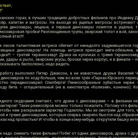
ответ,
т!
канских горах, в лучших традициях добротных фильмов про Индиану Дж
ссёр, капитан и матросы. На выходе из ущелья матросы встречают
угие динозавры, хищные, и первые динозавры ломятся в ущелье, т
динозавровая пробка! Расплющенные трупы, зверский топот и вой, зан
лный атас!!!
х лесов талантливая актриса сбегает от ненадолго задумавшегося го
 хищных динозавров! На помощь актрисе приходит мега-обезьяна, 
дка!!! – третий тираннозавр! Драка на кулачках с тремя тиранноза
ями, удары в рыло, зверские укусы, броски через корпус, и в финале –
ссказывать бесполезно, надо видеть.
 работу выполнял Питер Джаксон, а не известные друзья Василий 
 динозавров по ходу больше, чем во всех трёх «Парках Юрского перио
отно перединозаврил Спилберга! Пенисообразные зубастые черви 
оду битв – оглушительный (не в кинотеатре «Колизей», конечно). Ко
дного скудоумия считают, что драки с динозаврами – в фильмах не 
арактеров! Таких режиссёров можно только пожалеть. Потому что филь
 чтобы нам раскрывали характер Годзиллы. Мы их смотрим для того, 
ой и тремя динозаврами, которые сперва свирепо бьются над обрывом
вках над пропастью! И чтобы в конце кому-нибудь открутили башку ин
ак надо снимать такие фильмы! Побег от одних динозавров, драка с др
ье, полная безнадёжность, подоспевшая подмога, беглый автоматный 