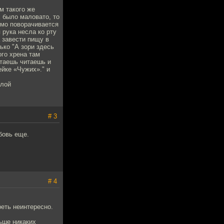
м такого же
 было маловато, то
омо поворачивается
 рука несла ко рту
а завести пищу в
ько "А зори здесь
ого хрена там
итаешь читаешь и
ейке «Чужих»." и
ллой
# 3
бовь еще.
# 4
реть неинтересно.
ьше никаких