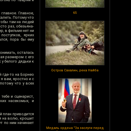
главное. Главное,
65
жалеть. Потому что
тобы там на людей
сто раз, обезьяна-
р, в фильме нет ни
поступков, ярких
ался, пора бы ему
понимать, осталась
рая размером с его
 у белого дядьки к
Остров Сахалин, река Найба
 где-то на Борнео
я вам, яростно и с
потому что у всех
тебе и сценарист,
ких насекомых, и
й план приводится
я на волю, крошит
ут по ним начинает
Медаль ордена "За заслуги перед