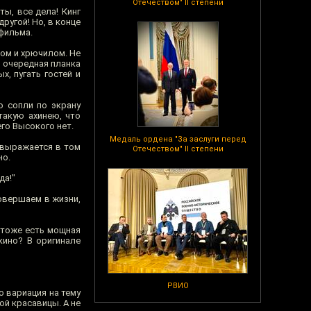
Отечеством" II степени
ы, все дела! Кинг
ругой! Но, в конце
 фильма.
лом и хрючилом. Не
, очередная планка
, пугать гостей и
о сопли по экрану
такую ахинею, что
го Высокого нет.
Медаль ордена "За заслуги перед
 выражается в том
Отечеством" II степени
но.
да!"
овершаем в жизни,
 тоже есть мощная
кино? В оригинале
РВИО
о вариация на тему
ой красавицы. А не