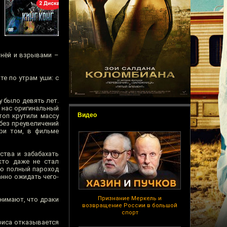
тнёй и взрывами –
те по утрам уши: с
у было девять лет.
 нас оригинальный
Видео
топ крутили массу
без преувеличений
ри том, в фильме
ства и забабахать
кто даже не стал
ию полный пароход
анно ожидать чего-
Признание Меркель и
нимают, что драки
возвращение России в большой
спорт
риса отказывается