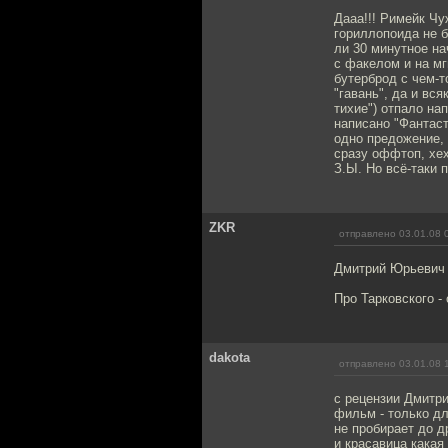
Дааа!!! Римейк Чу
гориллопоида не б
ли 30 минутное на
с факелом и на мг
бутерброд с чем-т
"гавань", да и вс
тихие") отпало на
написано "Фантаст
одно предожение, 
сразу оффтоп, хе
З.Ы. Но всё-таки 
ZKR
отправлено 03.01.08 
Дмитрий Юрьевич 
Про Тарковского -
dakota
отправлено 03.01.08 
с рецензии Дмитри
фильм - только дл
не пробирает до д
и красавица какая