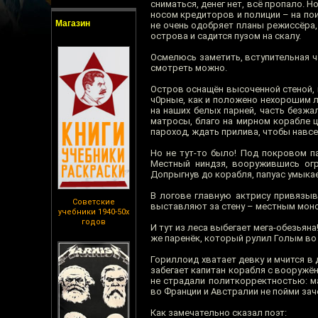
сниматься, денег нет, всё пропало. 
носом кредиторов и полиции – на по
Магазин
не очень одобряет планы режиссёра,
острова и садится пузом на скалу.
Осмелюсь заметить, вступительная ча
смотреть можно.
Остров оснащён высоченной стеной, н
ч0рные, как и положено нехорошим 
на наших белых парней, часть безжа
матросы, благо на мирном корабле 
пароход, ждать прилива, чтобы навсе
Но не тут-то было! Под покровом 
Местный ниндзя, вооружившись огр
Допрыгнув до корабля, папуас умыкает
В логове главную актрису привязыв
Советские
выставляют за стену – местным монс
учебники 1940-50х
годов
И тут из леса выбегает мега-обезьяна!
же паренёк, который рулил Голым во 
Гориллоид хватает девку и мчится в 
забегает капитан корабля с вооружён
не страдали политкорректностью: м
во Франции и Австралии не пойми за
Как замечательно сказал поэт: