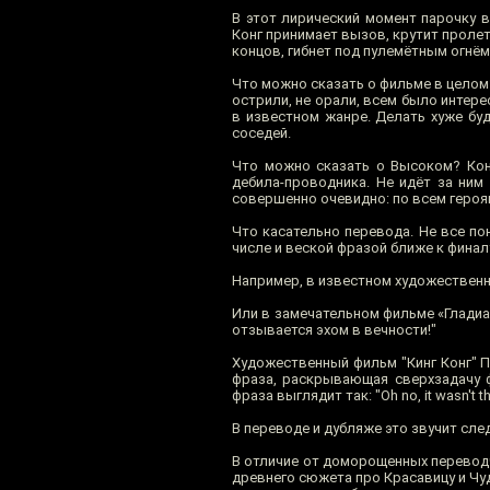
В этот лирический момент парочку в
Конг принимает вызов, крутит пролет
концов, гибнет под пулемётным огнём
Что можно сказать о фильме в целом?
острили, не орали, всем было интере
в известном жанре. Делать хуже буд
соседей.
Что можно сказать о Высоком? Кон
дебила-проводника. Не идёт за ним
совершенно очевидно: по всем героям
Что касательно перевода. Не все п
числе и веской фразой ближе к финалу
Например, в известном художественн
Или в замечательном фильме «Гладиа
отзывается эхом в вечности!"
Художественный фильм "Кинг Конг" П
фраза, раскрывающая сверхзадачу ф
фраза выглядит так: "Oh no, it wasn't the
В переводе и дубляже это звучит сле
В отличие от доморощенных переводч
древнего сюжета про Красавицу и Чуд