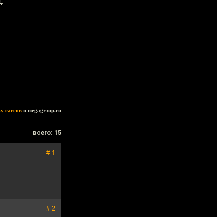
ц.
ку сайтов
в megagroup.ru
всего: 15
# 1
# 2