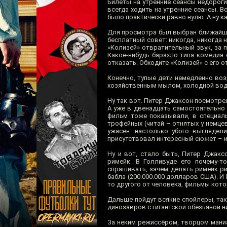
Билеты на утренние сеансы недороги
всегда ходить на утренние сеансы. В
было практически равно нулю. А ну к
Для просмотра был выбран ближайши
бесплатный совет: никогда, никогда 
«Колизей» отвратительный звук, за 
Какое-нибудь барахло типа комедия
отказать. Обходите «Колизей» с его 
Конечно, тупые дети немедленно возр
хозяйственным мылом, холодной водо
Ну так вот. Питер Джаксон посмотре
А уже в двенадцать самостоятельно
фильм тоже показывали, в специаль
трофейных (читай – отнятых у немце
ужасен: настолько убого выглядел
присутствовал интересный сюжет – из
Ну и вот, стало быть, Питер Джакс
римейк. В Голливуде его почему-т
спрашивать, зачем делать римейк р
бабла (200.000.000 долларов США). И
то другого от человека, фильмы кото
Дальше пойдут всякие спойлеры, та
динозавров с гигантской обезьяной 
За неким режиссёром, творцом мани