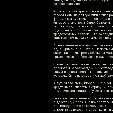
полное спасение!
Кстати, многие зрители по причине 
говорят они, на всякую фигню типа р
фильмы мы смотрим не только для то
интересно смотреть было. С людями в
то – будь здоров, и замес – моё почт
одной шутки. Большинство матросо
предсмертных реплик. Это очевидна
заняться чем-нибудь другим, раз не 
А тем временем в дремучем лесу меж
одна. Причём она – это он. И жить е
палец. Какой интерес у обезьяны може
самке шимпанзе. Обезьяна в одиночес
Помню, в девятом классе нас непоня
орангутанг. И вот когда мы к нему по
таким знанием дела, что наши дево
истерика была на радостях, такой за
А тут, стало быть, любовь. Но с од
крадущийся спасать актрису, и п
демонического вида летучие мыши, к
Режиссёр тем временем отрабатывае
в действие, и обезьяна привозят в 
всё вокруг, они с актрисой находят 
стрелять из пушек тупая солдатня, и 