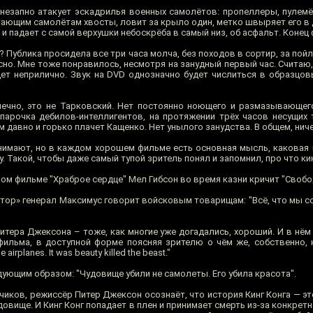
незапно атакует эскадрилья военных самолётов: пропеллеры, пулемёт
ающим самолётам хвосты, ловит за крыло один, метко швыряет его в д
 и падает с самой верхушки небоскрёба в самый низ, об асфальт. Конец
 Публика просидела все три часа молча, без походов в сортир, за пой
сно. Мне тоже понравилось, несмотря на занудный первый час. Считаю
ет неприлично. Звук на DVD однозначно будет числиться в образцовых
ечно, это не Тарковский. Нет постоянно ноющего и размазывающег
 парочка дебилов-интеллигентов, на протяжении трёх часов несущих 
 давно и горько плачет Кащенко. Нет унылого занудства. В общем, ниче
онимают, но в каждом хорошем фильме есть основная мысль, каковая
. Такой, чтобы даже самый тупой зритель понял и запомнил, про что ки
ом фильме "Храброе сердце" Мел Гибсон во время казни кричит "Свобо
тор» генерал Максимус говорит войсковым товарищам: "Всё, что мы с
итера Джексона – тоже, как многие уже догадались, хороший. И в нём
ильма, в доступной форме поясняя зрителю о чём же, собственно, 
 airplanes. It was beauty killed the beast."
дующим образом: "Чудовище убили не самолеты. Его убила красота".
иков, режиссёр Питер Джексон осознаёт, что история Кинг Конга — эт
овище. И Кинг Конг попадает в плен и принимает смерть из-за конкретн