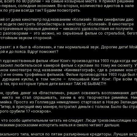
е, всего по 80 рублей – на самые козырные места. Я принял решение
о-первых, солидная экономия. Во-вторых, количество идиотов в зале
ак по утрам всегда так? Будем посмотреть.
й от дома кинотеатр под названием «Колизей». Всем синефилам даю
не ходите смотреть блокбастеры в кинотеатр «Колизей». В кинотеатре
потраченные кровные денежки – никакого удовольствия не получите.
 с разговорами – это можно, но серьёзный фильм со стрельбой, бего
отстойным звуком стороной.
азят: а я был в «Колизее», и там нормальный звук. Дорогие дети! Мой
й и до пояса. Вдруг поможет?
л художественный фильм «Кинг Конг» производства 1933 года когда ем
 заснял любительской камерой фильм с куклами по тому же сюжету. У
ном кинотеатре под названием «Кинематограф», где в режиме нон-с
в) и не очень трофейных фильмов. Фильм производства 1933 года был 
и дурацкие куклы, в том числе – плюшевый Кинг Конг. При всём п
 тех, про которые тупые дети визжат ТАК НЕ БЫВАЕТ!!!
он, срубив денег на «Властелине», решил освежить воспоминания дет
о никто не стал спрашивать, зачем в его творчестве римейки. Ни
имейка. Просто из Голливуда немедленно стартовал в Новую Зеланд
 Питер, в присущей ему манере, потратил деньги с толком. Было бы стр
рого срубили 17 «оскаров».
к что особо щепетильным читать не следует. Люди трезвомыслящие по
никакими рассказами испортить нельзя и смело читают дальше.
акального типа, мчатся по пятам разъярённые кредиторы. Лучшая акт