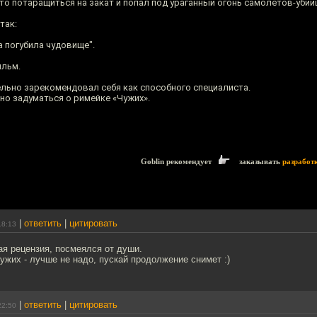
сто потаращиться на закат и попал под ураганный огонь самолётов-убий
так:
а погубила чудовище".
ильм.
ельно зарекомендовал себя как способного специалиста.
но задуматься о римейке «Чужих».
Goblin рекомендует
заказывать
разработ
|
ответить
|
цитировать
18:13
ая рецензия, посмеялся от души.
ужих - лучше не надо, пускай продолжение снимет :)
|
ответить
|
цитировать
22:50