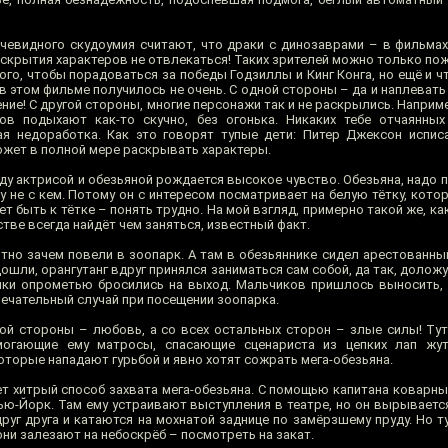
очевидного скудоумия считают, что драки с динозаврами – в фильмах 
аскрытия характеров не отвлекаться! Таких зрителей можно только по
го, чтобы порадоваться за победы Годзиллы и Кинг Конга, но ещё и ч
 этом фильме получилось не очень. С одной стороны – да и наплевать 
ение! С другой стороны, многие персонажи так и не раскрылись. Наприме
в подыхают как-то скучно, без огонька. Никаких тебе отчаянных 
я недоработка. Как это говорят тупые дети: Питер Джексон испис
может в полной мере раскрывать характеры.
ду актрисой и обезьяной рождается высокое чувство. Обезьяна, надо 
му не с кем. Потому он с интересом посматривает на белую тётку, кото
т быть к тётке – понять трудно. На мой взгляд, примерно такой же, как
тве всегда найдёт чем заняться, известный факт.
тно зачем повели в зоопарк. А там в обезьяннике сидел арестованный
дошли, орангутанг вдруг принялся заниматься сам собой, да так, доложу 
чки опрометью бросились на выход. Мальчиков пришлось выносить, 
мечательный случай при посещении зоопарка.
ной стороны – любовь, а со всех остальных сторон – злые силы! Тут 
омогающие ему матросы, спасающие сценариста из цепких лап жут
оторые нападают гурьбой и явно хотят сожрать мега-обезьяна.
т хитрый способ захвата мега-обезьяна. С помощью капитана коварны
Нью-Йорк. Там ему устраивают выступления в театре, но он вырываетс
друг друга и катаются на мохнатой заднице по замёрзшему пруду. Но т
они залезают на небоскрёб – посмотреть на закат.