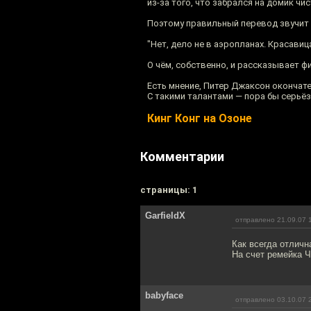
из-за того, что забрался на домик чи
Поэтому правильный перевод звучит 
"Нет, дело не в аэропланах. Красавиц
О чём, собственно, и рассказывает ф
Есть мнение, Питер Джаксон окончат
С такими талантами — пора бы серьёз
Кинг Конг на Озоне
Комментарии
cтраницы: 1
GarfieldX
отправлено 21.09.07 
Как всегда отличн
На счет ремейка Ч
babyface
отправлено 03.10.07 