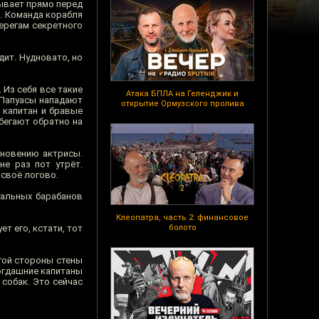
бывает прямо перед
м. Команда корабля
берегам секретного
дит. Нудновато, но
 Из себя все такие
Атака БПЛА на Геленджик и
 Папуасы нападают
открытие Ормузского пролива
 капитан и бравые
бегают обратно на
кновению актрисы.
не раз пот утрёт.
 своё логово.
уальных барабанов
Клеопатра, часть 2: финансовое
ет его, кстати, тот
болото
угой стороны стены
тогдашние капитаны
собак. Это сейчас