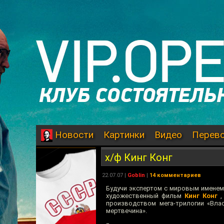
Картинки
Видео
Перев
Новости
х/ф Кинг Конг
22.07.07
|
Goblin
|
14 комментариев
Будучи экспертом с мировым именем 
художественный фильм
Кинг Конг
производством мега-трилогии «Вла
мертвечина».