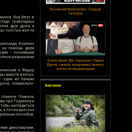
Вечерний Излучатель: Сердца
четырех
онса. Все бегут в
 стадо травоядных
опча друг друга и
осы толстых жоп на
ррилоида. Конечно
а на помощь двум
врами – полнейший
 полное разрывание
Goblin News 205: террорист Павел
Дуров, смерть академика Зезина,
масло из канализации
Чигинский и Фёдор
да» вместе взятых:
– одни из лучших
роче, специально-
Картинки
главное. Главное,
мы про Годзиллу и
чтобы насладиться
, а потом яростно
тересным способом.
угими динозаврами,
огонь по тварям и