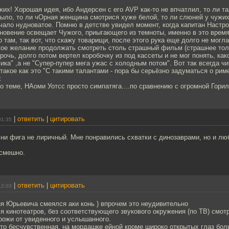
жих! Хорошая идея, ибо Андерсен с его AVP как-то не впчатлил, то ли та
ыло, то ли чОрная женщина смотрися хуже белой, то ли слюней у чужих
чало нудноватое. Помню в детстве увидел момент, когда капитан Настр
новение освещает Чужого, приыгающего из темноты, именно в это время
о там, так вот, что скажу товарищи, после этого рука еще долго не могл
якое желание продолжать смотреть столь страшный фильм (страшнее тол
прочь, долго потом вертел коробочку из под кассеты и не мог понять, как
ика" ,а не "Супер-пупер мега ужас с холодным потом". Вот так всегда ч
такое как это "С такими талантами - пора бы серьёзно задуматься о рим
х
по теме, НАоми Уотсс просто симпатяга....по сравнению с огромной Гори
|
ответить
|
цитировать
01:35
ни фига не лиричный. Мне понравились схватки с динозаврами, но и лю
 смешно.
|
ответить
|
цитировать
12:03
я Юрьевича смеялся аки конь ) впрочем это неудивительно
я кинотеатров, без соответствующего звукового окружения (по ТВ) смот
рожи от увиденного и услышанного.
 то бесчувственная, на мордашке ейной кроме широко открытых глаз бол