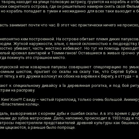
Но творец находит на улице толковую актрису, грузится на корабль и от
иски секретного острова, где он решительно намерен снять свой Филь
 но корабль попадает в туман и неожиданно для всех таки выходит к 
сть занимает почти что час. В этот час практически ничего не происхо
епонятно кем построенной. На острове обитает племя диких папуасов.
людям. Жуткой наружности, злые, с явной склонностью к людоедству.
лостно убивают, часть жестоко избивают. Но тут на помощь приходят
целый арсенал винтарей и Томми-ганов! Оставшиеся в живых срочно у
гда покинуть это страшное место.
папуасской ночи коварные папуасы совершают спецоперацию по умы
омным шестом, прыгает со скалы на скалу так, что Сергей Бубка 
 тётку, а его дружки волокут их обоих на верёвке к берегу, а оттуда – в
ают к специальному дивайсу a la деревянная рогатка, и под бой рит
трам на расправу.
 Кинг Конг!!! С виду – чистый гориллоид, только очень большой. Анимиру
«Властелине колец».
даль, выворачивая с корнем дубы и сшибая скалы. А в это время с др
ными до зубов матросами. Дело, напомню, происходит в 1933 году, и 
атросы перестреляли представителей древней культуры как бешеных 
чем цацкаются, а раньше было попроще.