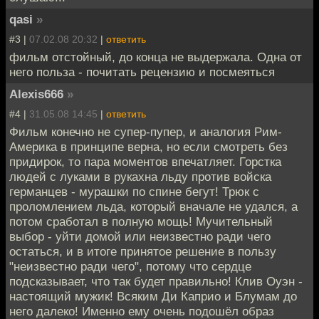
qasi
»
#3 |
07.02.08 20:32
|
ответить
фильм отстойный, до конца не выдержала. Одна от
него польза - почитать рецензию и посмеяться
Alexis666
»
#4 |
31.05.08 14:45
|
ответить
Фильм конечно не супер-пупер, и аналогия Рим-
Америка в принципе верна, но если смотреть без
придирок, то пара моментов впечатляет. Горстка
людей с луками в рукахна льду против войска
германцев - мурашки по спине бегут! Трюк с
проломлением льда, который вначале не удался, а
потом сработал в полную мощь! Мучительный
выбор - уйти домой или неизвестно ради чего
остаться, и в итоге принятое решение в пользу
"неизвестно ради чего", потому что сердце
подсказывает, что так будет правильно! Клив Оуэн -
настоящий мужик! Всяким Ди Каприо и Блумам до
него далеко! Именно ему очень подошёл образ