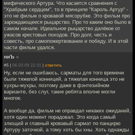
мифического Артура. Что касается сравнения с
"Храбрым сердцем", то в принципе "Кароль Артур" -
это не фильм о кровавой мясорубке. Это фильм про
зарождающееся рыцарство. Про то каким оно было в
самом начале. Идеальное рыцарство далёкое от
ужасов крестовых походов. Про долг, честь и
совесть, про самопожертвование и победу. И в этой
части фильм удался.
ниЪ
»
#5 |
06.03.09 22:31
|
ответить
Ну, если не ошибаюсь, сарматы для того времени
были тяжелой конницей, а тяжелая конница это не
хухры-мухры, поэтому даже в фэнтезийном
варианте, без слуг, такие ребята вполне могли
многое.
А вообще да, фильм не оправдал никаких ожиданий,
хотя один момент порадовал. Это когда самый
злющий и главный кровавый сармат по панцирю
Артуру заточкой, а тому хоть бы хны. Хоть однажды