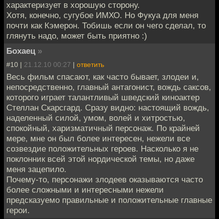
характеризует в хорошую сторону.
Хотя, конечно, сугубое ИМХО. Но Фукуа для меня
почти как Кэмерон. Тобишь если он чего сделал, то
глянуть надо, может быть приятно :)
Бохаец
»
#10 |
21.12.10 00:27
|
ответить
Весь фильм спасают, как часто бывает, злодеи и,
непосредственно, главный антагонист, вождь саксов,
которого играет талантливый шведский киноактер
Стеллан Скарсгард. Сразу видно: настоящий вождь,
наделенный силой, умом, волей и хитростью,
спокойный, харизматичный персонаж. По крайней
мере, мне он был более интересен, нежели все
созвездие положительных героев. Насколько я не
поклонник всей этой нордической темы, но даже
меня зацепило.
Почему-то, персонажи злодеев оказываются часто
более сложными и интересными нежели
предсказуемо правильные и положительные главные
герои.