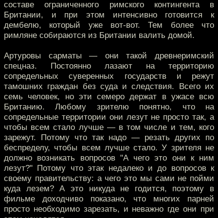
составе ограниченного римского контингента в
Британии, и при этом интенсивно готовится к
дембелю, который уже вот-вот. Тем более что
римляне собираются из Британии валить домой.
Артуровы сарматы — они такой древнеримский
спецназ. Постоянно лазают на территорию
сопредельных суверенных государств и режут
тамошних граждан без суда и следствия. Всего их
семь человек, но эти семеро держат в ужасе всю
Британию. Любому зрителю понятно, что на
сопредельные территории они лезут не просто так, а
чтобы всем стало лучше — в том числе и тем, кого
зарежут. Потому что так надо — резать других по
беспределу, чтобы всем лучше стало. У зрителя не
должно возникать вопросов "А чего это они к ним
лезут?" Потому что этак недалеко и до вопросов к
своему правительству: а чего это мы сами не пойми
куда лезем? А это никуда не годится, поэтому в
фильме доходчиво показано, что многих парней
просто необходимо зарезать, и неважно где они при