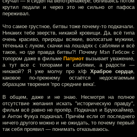
скучал — я сидел на велотренажёре, обливаясь потом
крутил педали и через это не сильно от пафоса
переживал.
Что самое грустное, битвы тоже почему-то подкачали.
Никаких тебе зверств, никакой кровищи. Да, всё типа
очень красиво, природы всякие, волосатые мужики,
тётенька с луком, скачки на лошадях с саблями и всё
такое, но где правда битвы?! Почему Мэл Гибсон с
топором даже в фильме
Патриот
вызывает уважение,
а тут все с топорами и саблями, а радости —
никакой? Я уже молчу про х/ф
Храброе сердце
,
каковое по-прежнему остаётся недосягаемым
образцом творения 'про средние века'.
В общем, даже и не знаю. Несмотря на полное
отсутствие желания искать "историческую правду",
фильм всё равно не пропёр. Подкачал и Брукхаймер,
и Антон Фукуа подкачал. Причём если от последнего
ничего другого можно и не ожидать, то почему первый
так себя проявил — понимать отказываюсь.