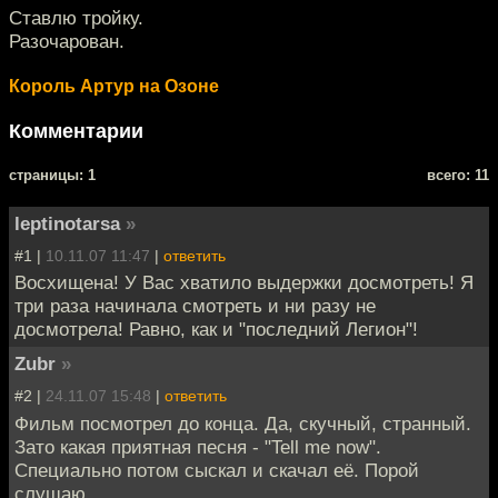
Ставлю тройку.
Разочарован.
Король Артур на Озоне
Комментарии
cтраницы: 1
всего: 11
leptinotarsa
»
#1 |
10.11.07 11:47
|
ответить
Восхищена! У Вас хватило выдержки досмотреть! Я
три раза начинала смотреть и ни разу не
досмотрела! Равно, как и "последний Легион"!
Zubr
»
#2 |
24.11.07 15:48
|
ответить
Фильм посмотрел до конца. Да, скучный, странный.
Зато какая приятная песня - "Tell me now".
Специально потом сыскал и скачал её. Порой
слушаю...