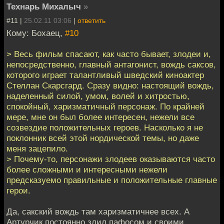
Технарь Михалыч
»
#11 |
25.02.11 03:06
|
ответить
Кому: Бохаец,
#10
> Весь фильм спасают, как часто бывает, злодеи и,
непосредственно, главный антагонист, вождь саксов,
которого играет талантливый шведский киноактер
Стеллан Скарсгард. Сразу видно: настоящий вождь,
наделенный силой, умом, волей и хитростью,
спокойный, харизматичный персонаж. По крайней
мере, мне он был более интересен, нежели все
созвездие положительных героев. Насколько я не
поклонник всей этой нордической темы, но даже
меня зацепило.
> Почему-то, персонажи злодеев оказываются часто
более сложными и интересными нежели
предсказуемо правильные и положительные главные
герои.
Да, сакский вождь там харизматичнее всех. А
Артурчик постоянно злил пафосом и своими