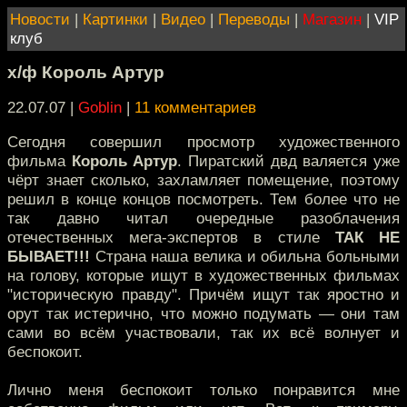
Новости
|
Картинки
|
Видео
|
Переводы
|
Магазин
|
VIP
клуб
х/ф Король Артур
22.07.07 |
Goblin
|
11 комментариев
Сегодня совершил просмотр художественного
фильма
Король Артур
. Пиратский двд валяется уже
чёрт знает сколько, захламляет помещение, поэтому
решил в конце концов посмотреть. Тем более что не
так давно читал очередные разоблачения
отечественных мега-экспертов в стиле
ТАК НЕ
БЫВАЕТ!!!
Страна наша велика и обильна больными
на голову, которые ищут в художественных фильмах
"историческую правду". Причём ищут так яростно и
орут так истерично, что можно подумать — они там
сами во всём участвовали, так их всё волнует и
беспокоит.
Лично меня беспокоит только понравится мне