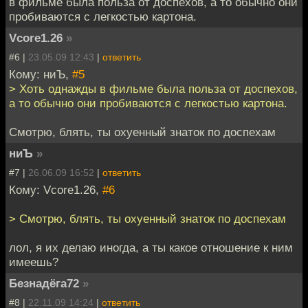
в фильме была польза от доспехов, а то обычно они
пробиваются с легкостью картона.
Vcore1.26
»
#6 |
23.05.09 12:43
|
ответить
Кому: ниЪ,
#5
> Хоть однажды в фильме была польза от доспехов,
а то обычно они пробиваются с легкостью картона.
Смотрю, блять, ты охуенный знаток по доспехам
ниЪ
»
#7 |
26.06.09 16:52
|
ответить
Кому: Vcore1.26,
#6
> Смотрю, блять, ты охуенный знаток по доспехам
лол, я их делаю иногда, а ты какое отношение к ним
имеешь?
Безнадёга72
»
#8 |
22.11.09 14:24
|
ответить