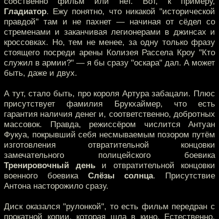
собственно фильм или нет. Вот, к примеру,
Гладиатор
. Ежу понятно, что никакой "исторической
правдой" там и не пахнет — начиная от сёдел со
стременами и заканчивая легионерами в джинсах и
кроссовках. Но, тем не менее, за одну только фразу
стоящего посреди арены Колизея Рассела Кроу "Кто
служил в армии?" — я бы сразу "оскара" дал. А может
быть, даже и двух.
А тут, стало быть, про короля Артура забацали. Плюс
присутствует фамилия Брукхаймер, что есть
гарантия наличия денег и, соответственно, добротных
массовок. Правда, режиссёром числится Антуан
Фукуа, покрывший себя несмываемым позором путём
изготовления отвратительной концовки
замечательного полицейского боевика
Тренировочный день
и отвратительной концовки
военного боевика
Слёзы солнца
. Присутствие
Антона насторожило сразу.
Диск оказался "рулонкой", то есть фильм передран с
прокатной копии, которая шла в кино. Естественно,