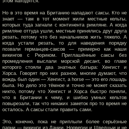
этом находятся.
Но в это время на Британию нападают саксы. Кто не
знает — там в тот момент жили местные кельты,
которых туда загнали с континента римляне. А когда
римляне оттуда ушли, местные принялись друг друга
резать, потому что без начальников жить тяжело. А
когда устали резать, то для наведения порядку
позвали германцев-саксов — примерно как наши
викингов с Рюриком. Приглашённые саксы без
промедления выслали морской десант, во главе
которого стояли два знатных батыра: Хенгист и
Хорса. Говорят про них разное, многие думают, что
вождь был один — Хенгист, а horse — это его лошадь
была. Но дело это тёмное и точно не может сказать
никто, потому что Хенгист и Хорса быстро поняли,
что в Британии к чему, и шибко умных кельтов
повырезали, так что никаких заметок про то время не
осталось. А саксы стали править сами.
Это, конечно, пока не приплыли более серьёзные
парни — викинги из Дании, Норвегии и Шведцыи и не