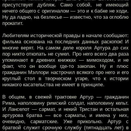
присутствует дубляж. Само собой, не имеющий
ничего общего с оригиналом — это и к бабке не ходи.
Ну да ладно, на безлесье — известно, что за оглоблю
прокатит.
Любителям исторической правды в начале сообщают:
фильма основана на последних данных раскопок! И
многие верят. На самом деле короля Артура до сих
пор никто откопать не сумел. Про него всего два раза
упоминают в древних книжках — мимоходом, и не
факт, что он вообще где-то закопан. Ну и плюс
гражданин Мэллори настрочил всякого про него и его
круглый стол в творческом угаре, что к истории
никакого касательства не имеет в принципе.
В общем, в свежей трактовке Артур — гражданин
Рима, наполовину римский солдат, наполовину кельт.
И Ланселот — сармат, и некий Тристан и остальная
артурова братва — все сарматы, и имена у них,
очевидно, сарматские. Уже прикольно. Артур с
братвой служит срочную службу (пятнадцать лет) в