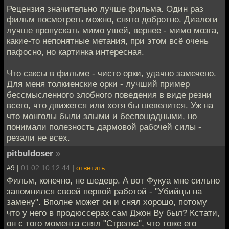
Рецензия значительно лучше фильма. Один раз
фильм посмотреть можно, снято добротно. Диалоги
лучше пропускать мимо ушей, вернее - мимо мозга,
какие-то непонятные метания, при этом всё очень
пафосно, но картинка интересная.
Что саксы в фильме - чисто орки, удачно замечено.
Для меня толкиенские орки - лучший пример
бессмысленного злобного поведения в виде резни
всего, что движется или хотя бы шевелится. Уж на
что монголы были злыми и беспощадными, но
понимали полезность дармовой рабочей силы -
резали не всех.
pitbuldoser
»
#9 |
01.02.10 12:44
|
ответить
Фильм, конечно, не шедевр. А вот Фукуа мне сильно
запомнился своей первой работой - "Убийцы на
замену". Вполне может он и снял хорошо, потому
что у него в продюссерах сам Джон Ву был? Кстати,
он с того момента снял "Стрелка", что тоже его