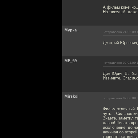
А фильм конечно...
Но тяжелый, даже 
Мурка_
отправлено 24.02.09 
Дмитрий Юрьевич, 
MF_59
отправлено 02.04.09 
Дим Юрич, Вы бы п
Извините. Спасибо
Mirskoi
отправлено 09.06.09 
Фильм отличный. Г
чуть... Сильное к
Знаете, заметил т
давно! Писать про
исключение, до на
начиная со второй
главные остались,