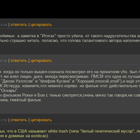
|
ответить
|
цитировать
14:09
юбимых. а заметка в "Итогах" просто убила. от такого надругательства
льно страшно читать. полагаю, что голова талантливого автора наполне
|
ответить
|
цитировать
00:36
 когда он только вышел-сначала посмотрел его на прокатном vhs. был 
ут же взял лицен. диск. иногда пересматриваю. ПМСМ это одна из лучши
 "Джози Уэллсом" и "блефом Кугана" и "Хороший,плохой,злой"),и ещё э
К.Иствуда. извините,что немного коряво. но фильм этот действительно 
"Оскары".
и фильмом Рокки и Бои с тенью смотрятся,очень мягко так говоря,не сов
очень тяжёлый фильм.
|
ответить
|
цитировать
12:56
мьи, что в США называют white trash (типа "белый генетический мусор", л
я в домиках на колёсах).