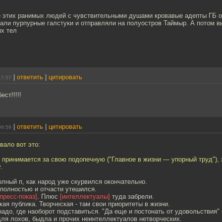
е этих ранимых людей с чувствительными душами кровавые адепты ГБ 
зали пурпурные галстуки и отправляли на полуостров Таймыр. А потом 
х тел
|
ответить
|
цитировать
17:57
ест!!!!!
|
ответить
|
цитировать
09:59
вало вот это:
 принимается за свою подопечную ("Главное в жизни — упорный труд"), 
.
олный п, как народ уже скурвился окончательно.
 полностью и отчасти утешился.
[пресс-показ]
. Плюс
[интеллектуалы]
туда забрели.
ая публика. Творческая - там свои приоритеты в жизни.
надо, где наоборот подставиться. "Да еще и постонать от удовольствия" (
для лохов, быдла и прочих неинтеллектуалов нетворческих.