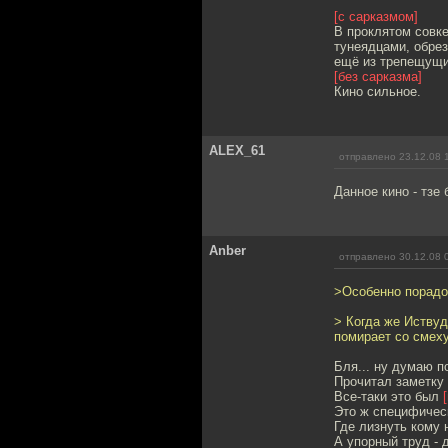
[с сарказмом]
В проклятом совк
тунеядцами, обре
ещё из трепещущи
[без сарказма]
Кино сильное.
ALEX_61
отправлено 23.12.08 
Данное кино - тзе б
Anber
отправлено 30.12.08 
>Особенно порадо
> Когда же Иствуд
помирает со смеху
Бля... ну думаю п
Прочитал заметку
Все-таки это был
Это ж специфическ
Где лизнуть кому 
А упорный труд - 