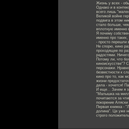
Жизнь у всех - об
Однако и в контек
всего лишь "мален
Великой войне гер
подвига в этом ник
стало больше, чем
вплотную именно 
Я почему собствен
именно про таких,
- просто перешли в
Не спорю, кино раз
проходящее по ра
радостями. Ничего
Потому ли, что бо
киноискусстве"? 
персонажи. Нрави
безвестности к сл
кино про то, как м
жизни предостаточ
дела - хочется! П
И еще... Зачем я 
"Малышка на милли
почитаются за чти
покорение Аляски 
Первая книжка - "
долина". Це уже н
строго положител