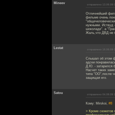
Mineev
отправлено 13.06.09 
Отличнейший филь
фильме очень понр
"общечеловечески
нужными. Иствуд -
шоколаде", а "Гра
Жаль,что ДВД не б
Lestat
отправлено 16.06.09 
Слышал об этом ф
адски понравилась
Д.Ю. - затарился
Насчет таких заме
типа "ОО",после ч
защищая его.
Satou
отправлено 04.08.09 
Кому: Mirskoi,
#8
> Кроме сюжетов п
профессионально).