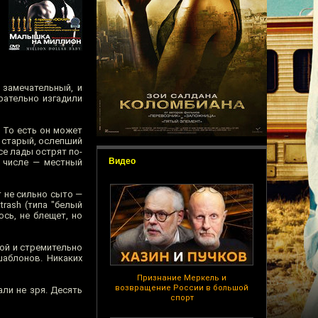
 замечательный, и
рательно изгадили
 То есть он может
я старый, ослепший
се лады острят по-
Видео
м числе — местный
т не сильно сыто —
trash (типа "белый
сь, не блещет, но
вой и стремительно
шаблонов. Никаких
Признание Меркель и
возвращение России в большой
али не зря. Десять
спорт