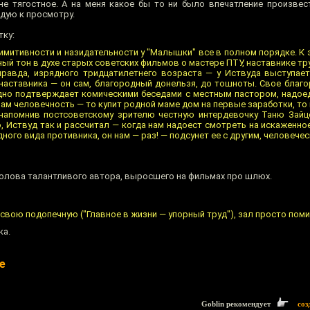
не тягостное. А на меня какое бы то ни было впечатление произвес
дую к просмотру.
тку:
римитивности и назидательности у "Малышки" все в полном порядке. К
ый тон в духе старых советских фильмов о мастере ПТУ, наставнике т
правда, изрядного тридцатилетнего возраста — у Иствуда выступае
-наставника — он сам, благородный донельзя, до тошноты. Свое благ
но подтверждает комическими беседами с местным пастором, надоед
м человечность — то купит родной маме дом на первые заработки, то
напомнив постсоветскому зрителю честную интердевочку Таню Зайце
, Иствуд так и рассчитал — когда нам надоест смотреть на искаженн
ного вида противника, он нам — раз! — подсунет ее с другим, человече
голова талантливого автора, выросшего на фильмах про шлюх.
свою подопечную ("Главное в жизни — упорный труд"), зал просто поми
ка.
е
Goblin рекомендует
соз