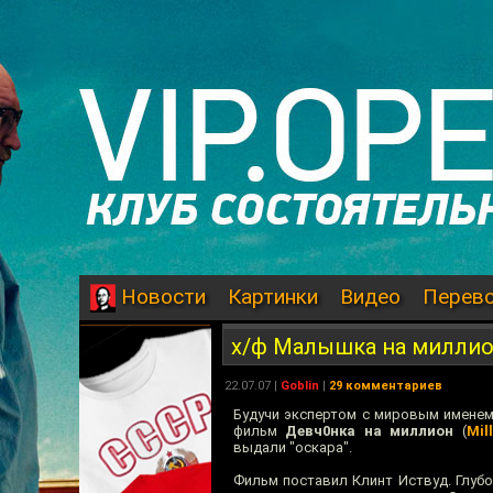
Картинки
Видео
Перев
Новости
х/ф Малышка на милли
22.07.07
|
Goblin
|
29 комментариев
Будучи экспертом с мировым именем
фильм
Девч0нка на миллион
(
Mil
выдали "оскара".
Фильм поставил Клинт Иствуд. Глубо