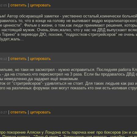
|
ответить
|
цитировать
02:05
м! Автор обсирающей заметки - умственно осталый,коинически больной
авилось то, что в конце на голову не выливают ведро морализаторского
е ценности". Фильм о жизни, о том,как люди принимают решения, котор
 настоящий мужик. Очень,блин,жалко, что у нас на ДВД выпускают всяк
н Торино" в переводе ДЮ, похоже, "подростков-стритрейсеров" не очень 
удет,жаль...
|
ответить
|
цитировать
09:12
ильме, но таки не засмотрел - нужно исправиться. Последняя работа К
 - да на столько,что пересмотрел на 3 раза. Если бы продавалось ДВД 
 бы немедленно,да задарил ещё знакомым.
ток от "стритрейсеров"- удивляться не стоит. Для таких людьев как ра
его на различных форумах они могут показать кто они есть-изливая стру
|
ответить
|
цитировать
10:27
ро покорение Аляски у Лондона есть парочка книг про боксеров (он и с
 Первая книжка - "Лютый зверь". Замечательная повесть, читайте - не п