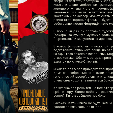
зверских спагетти-вестернах у Серд
исключительно добротных фильмов
хорошего — значит, этот режиссё
человекам из числа эстетствующих
Достойный режиссёр может снять в
равно этот хороший фильм — будет, 
собственно, после
Непрощённого
мо
В прошлый раз он поставил худо
"оскара" за лучшую мужскую роль о
"переводом" и выпустили на дрянном
В новом фильме Клинт — пожилой тре
подготовить отличного бойца, но зар
на один глаз боксёр в исполнении Мо
стариковски. Оба — мастера, прият
дурачок по кличке Опасный.
И как-то раз в зал приходит трениро
дома ест собранные со столов объед
генетический мусор", лентяи и алка
очень сильно хочет заниматься боксо
Клинт сначала решительно всё отвер
прёт в гору. Далее события развив
соплей. Кино вообще не про бокс.
Рассказывать ничего не буду. Фильм 
баллов по пятибальной шкале.