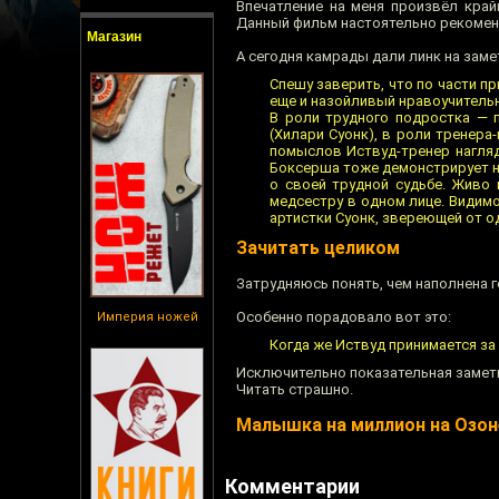
Впечатление на меня произвёл край
Данный фильм настоятельно рекомен
Магазин
А сегодня камрады дали линк на заме
Спешу заверить, что по части п
еще и назойливый нравоучительн
В роли трудного подростка — 
(Хилари Суонк), в роли тренера
помыслов Иствуд-тренер нагляд
Боксерша тоже демонстрирует на
о своей трудной судьбе. Живо 
медсестру в одном лице. Видимо
артистки Суонк, звереющей от од
Зачитать целиком
Затрудняюсь понять, чем наполнена 
Особенно порадовало вот это:
Империя ножей
Когда же Иствуд принимается за 
Исключительно показательная замет
Читать страшно.
Малышка на миллион на Озон
Комментарии