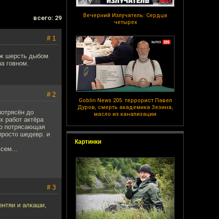
Вечерний Излучатель: Сердца
всего: 29
четырех
# 1
 аж шерсть дыбом
на говном.
# 2
Goblin News 205: террорист Павел
Дуров, смерть академика Зезина,
потрясён до
масло из канализации
х работ актёра
то потрясающая
просто шедевр. и
Картинки
сем...
# 3
ентяи и алкаши,