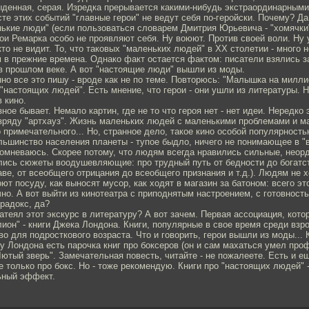
ыденная, серая. Изредка прерывается какими-нибудь экстраординарным
сте этих событий "главные герои" не ведут себя по-геройски. Почему? Да
ькие люди" (если пользоваться словарем Дмитрия Юрьевича - "хомячки"
ои Ремарка особо не проявляют себя. Ну воюют. Против своей воли. Ну 
то не видит. То, что таковых "маленьких людей" в XX столетии - много н
 в прежние времена. Однако факт остается фактом: писатели взялись з
в прошлом веке. А вот "настоящие люди" вышли из моды.
но все это пишу - вроде как не по теме. Повторюсь: "Малышка на милли
 "настоящих людей". Есть мнение, что герои - они ушли из литературы. 
 кино.
ное бывает. Немало картин, где не то что героя нет - нет идеи. Нередко 
зряду "артхауз". Жизнь маленьких людей с маленькими проблемами и м
 примечательного... Но, странное дело, такое кино особой популярность
льшинство населения планеты - тупое быдло, ничего не понимающее в 
Сомневаюсь. Скорее потому, что людям всегда нравились сильные, неор
лись сюжеты воодушевляющие: про трудный путь от бедности до богатст
аве, от всеобщего отрицания до всеобщего признания и т.д.). Людям не 
оют посуду, как выносят мусор, как ходят в магазин за батоном: всего эт
но. А вот выйти из кинотеатра с приподнятым настроением, с готовност
арадокс, да?
затеял этот экскурс в литературу? А вот зачем. Первая ассоциация, кот
он" - книги Джека Лондона. Книги, популярные в свое время среди взр
во для подросткового возраста. Что и говорить, герои вышли из моды...
у Лондона есть парочка книг про боксеров (он и сам махаться умел про
Лютый зверь". Замечательная повесть, читайте - не пожалеете. Есть и е
е только про бокс. Но - тоже рекомендую. Книги про "настоящих людей" 
ьный эффект.