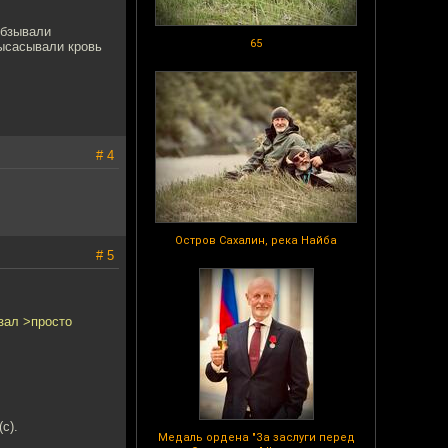
обзывали
65
высасывали кровь
# 4
Остров Сахалин, река Найба
# 5
зал >просто
с).
Медаль ордена "За заслуги перед