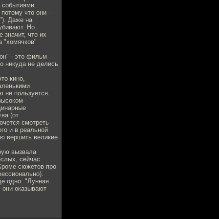
и событиями.
 потому что они -
). Даже на
убивают. Но
е значит, что их
а "хомячков"
он" - это фильм
Но никуда не делись
это кино,
аленькими
ю не пользуется.
"высоком
динарные
ва (от
хочется смотреть
ого и в реальной
ью вершить великие
орую вызвала
ослых, сейчас
 Кроме сюжетов про
фессионально).
ще одно: "Лунная
- они оказывают