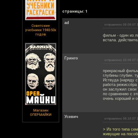
cтраницы: 1
ad
отправлено 06.09.07 
Советские
учебники 1940-50х
годов
фильм - один из л
встала. действите
Гринго
отправлено 10.09.07 
прекрасный фильм.
глубины глубин. т
Иствуда (наряду с
работа режиссёра 
он заслужил свои 
по сравнению с эт
очень хороший и 
Магазин
ОПЕРМАЙКИ
Усевич
отправлено 06.10.07 
> Из того типа се
живущие на пособи