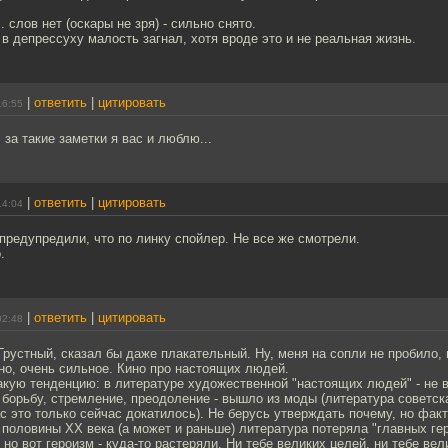
 слов нет (оскары не зря) - сильно снято.
в депрессуху малость загнал, хотя вроде это и не реальная жизнь.
|
ответить
|
цитировать
16:55
за такие заметки я вас и люблю...
|
ответить
|
цитировать
14:04
редупредили, что по линку спойлер. Не все же смотрели.
.
|
ответить
|
цитировать
02:48
рустный, сказал бы даже плакательный. Ну, меня на сопли не пробило, 
ино, очень сильное. Кино про настоящих людей.
акую тенденцию: в литературе художественной "настоящих людей" - не 
 борьбу, стремление, преодоление - вышло из моды (литература советск
с это только сейчас докатилось). Не берусь утверждать почему, но фак
 половины XX века (а может и раньше) литература потеряла "главных гер
 но вот героизм - куда-то растеряли. Ни тебе великих целей, ни тебе ве