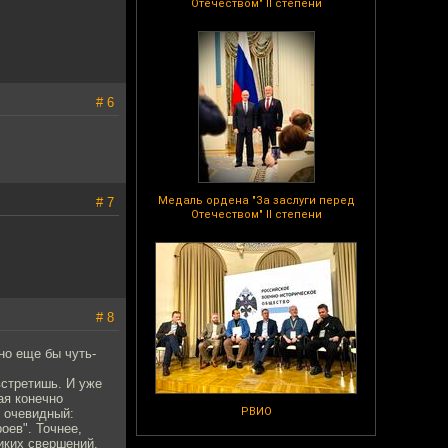
Отечеством" II степени
# 6
Медаль ордена "За заслуги перед
# 7
Отечеством" II степени
# 8
но еще бы чуть-
встретишь. И уже
ая конечно
РВИО
т очевидный:
оев". Точнее,
ликих свершений.