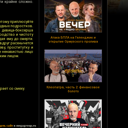
ти крайне сложно.
 этому приплюсуйте
рудных подростков.
т девица-боксерша
ородство и чистоту
Атака БПЛА на Геленджик и
ая ему до смерти.
открытие Ормузского пролива
 вдруг расхнычется
ву, проститутку и
ое ненавистью лицо
ским лицом.
Клеопатра, часть 2: финансовое
рает со смеху.
болото
дать сайт
в megagroup.ru