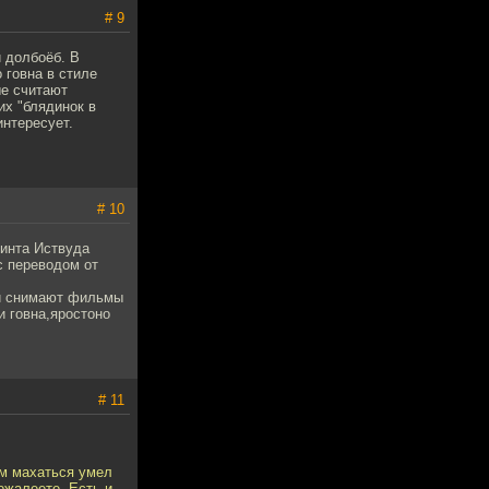
# 9
 долбоёб. В
 говна в стиле
ые считают
их "блядинок в
интересует.
# 10
линта Иствуда
с переводом от
з и снимают фильмы
и говна,яростоно
# 11
ам махаться умел
ожалеете. Есть и