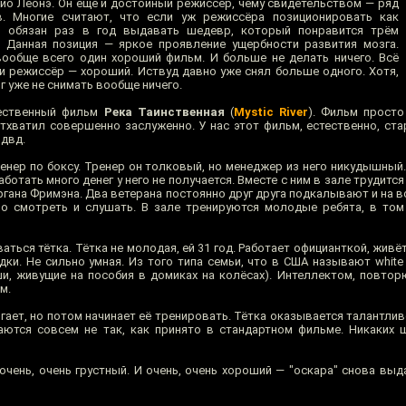
жио Леонэ. Он ещё и достойный режиссёр, чему свидетельством — ряд
. Многие считают, что если уж режиссёра позиционировать как
р обязан раз в год выдавать шедевр, который понравится трём
. Данная позиция — яркое проявление ущербности развития мозга.
ообще всего один хороший фильм. И больше не делать ничего. Всё
и режиссёр — хороший. Иствуд давно уже снял больше одного. Хотя,
г уже не снимать вообще ничего.
жественный фильм
Река Таинственная
(
Mystic River
). Фильм просто
тхватил совершенно заслуженно. У нас этот фильм, естественно, ста
 двд.
нер по боксу. Тренер он толковый, но менеджер из него никудышный.
аботать много денег у него не получается. Вместе с ним в зале трудитс
ргана Фримэна. Два ветерана постоянно друг друга подкалывают и на в
но смотреть и слушать. В зале тренируются молодые ребята, в то
ваться тётка. Тётка не молодая, ей 31 год. Работает официанткой, живё
ки. Не сильно умная. Из того типа семьи, что в США называют white 
ши, живущие на пособия в домиках на колёсах). Интеллектом, повторю
м.
гает, но потом начинает её тренировать. Тётка оказывается талантли
аются совсем не так, как принято в стандартном фильме. Никаких 
очень, очень грустный. И очень, очень хороший — "оскара" снова выд