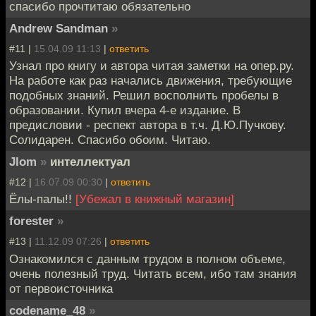
спасибо прочтитаю обязательно
Andrew Sandman
»
#11 |
15.04.09 11:13
|
ответить
Узнал про книгу и автора читая заметки на опер.ру.
На работе как раз начались движения, требующие
подобных знаний. Решил восполнить пробелы в
образовании. Купил вчера 4-е издание. В
предисловии - респект автора в т.ч. Д.Ю.Пучкову.
Солидарен. Спасибо обоим. Читаю.
Jlom
»
интеллектуал
#12 |
16.07.09 00:30
|
ответить
Ёлы-палы!!
[Убежал в книжный магазин]
forester
»
#13 |
11.12.09 07:26
|
ответить
Ознакомился с данным трудом в полном объеме,
очень полезный труд. Читать всем, ибо там знания
от первоисточника
codename_48
»