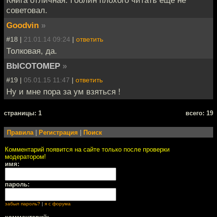
Книга отличная. Гоблин плохого читать еще не
советовал.
Goodvin
»
#18 |
21.01.14 09:24
|
ответить
Толковая, да.
BbICOTOMEP
»
#19 |
05.01.15 11:47
|
ответить
Ну и мне пора за ум взяться !
cтраницы: 1
всего: 19
Правила
|
Регистрация
|
Поиск
Комментарий появится на сайте только после проверки
модератором!
имя:
пароль:
забыл пароль?
|
я с форума