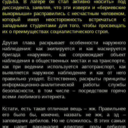
судьба. В лагере он стал активно «косить» под
диссидента, заявляя, что эти изверги и «бериевские
выкормыши» расправились с несчастным человеком,
который имел неосторожность встречаться с
западными студентами для того, чтобы просвещать
их о преимуществах социалистического строя.
Другая глава раскрывает особенности наружного
наблюдения: как экипируется и как маскируется
бригада «наружки», как сопровождает объект
наблюдения в общественных местах и на транспорте,
как при ведении используется автотранспорт, как
выявляется наружное наблюдение и как от него
правильно уходят. Естественно, раскрыты принципы
информационно-аналитической работы службы
безопасности, в том числе – посредством горячо
всеми любимого интернета.
Кстати, есть такая отличная вещь – жж. Правильнее
его было бы, конечно, назвать не жж, а зд –
заповедник дебилов. Но не сложилось. В этих самых
жж царит вакханалия идиотии: орды дебилов