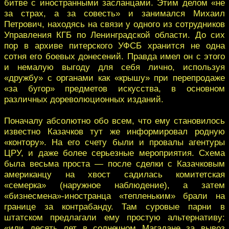
битве с иностранными засланцами. Этим делом «не
за страх, а за совесть» и занимался Михаил
Петрович, находясь на связи у одного из сотрудников
Управления КГБ по Ленинградской области. До сих
пор в архиве питерского УФСБ хранится не одна
сотня его боевых донесений. Правда имел он с этого
и немалую выгоду для себя лично, используя
«дружбу» с органами как «крышу» при перепродаже
«за бугор» предметов искусства, в основном
различных дореволюционных изданий.
Поначалу абсолютно обо всем, что ему становилось
известно Казачков тут же информировал родную
«контору». На его счету были и провалы агентуры
ЦРУ, и даже более серьезные мероприятия. Схема
была весьма проста — после сделки с Казачковым
американцу на хвост садилась комитетская
«семерка» (наружное наблюдение), а затем
«бизнесмена»-иностранца «тепленьким» брали на
границе за контрабанду. Там суровые парни в
штатском предлагали ему простую альтернативу:
«или десять лет в солнечном Магадане за вывоз