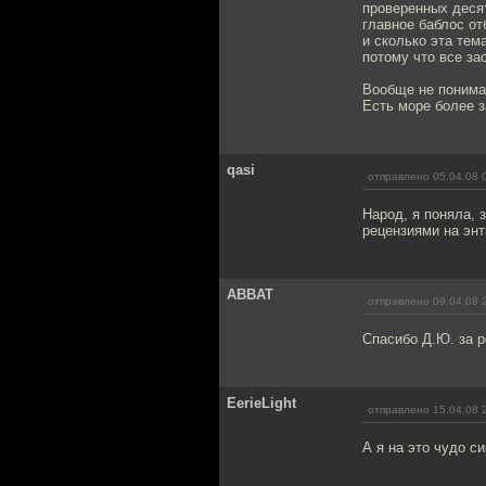
проверенных десят
главное баблос от
и сколько эта тем
потому что все за
Вообще не понима
Есть море более з
qasi
отправлено 05.04.08 
Народ, я поняла,
рецензиями на энт
ABBAT
отправлено 09.04.08 
Спасибо Д.Ю. за р
EerieLight
отправлено 15.04.08 
А я на это чудо 