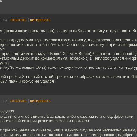
а.
|
ответить
|
цитировать
18:34
л (практически параллельно)-на компе сабж,а по телику вторую часть.В
ны под одну большую американскую копирку,под которую налеплено сто
видеопленки хватит что-бы обмотать Солнечную систему с прилегающими
мп.
торая часть(имею ввиду "Чужие"-2 с мэм Вивер),была хоть и не новой и
ует,фильм держит до конца(фильма ,ессесно :) ). Неплохо удался 4-й ф
ужого.
нику"(с железным Эрни) тоже пожалуй можно поставить зачёт,хотя до у
рий про Ч и Х-полный отстой.Просто на их образах хотели заколотить ба
 был пьян,и фокус не удался".
|
ответить
|
цитировать
20:22
все????
не для того чтоб удивить Вас каким либо сюжетом или спецэффектами.
рагической истории развития зергов и протосов.
т срубить бабла на сиквеле, или в данном случае уже непонятно на чем,
зять никому не известных актеров, высосать из пальца сюжет, сдобрив 