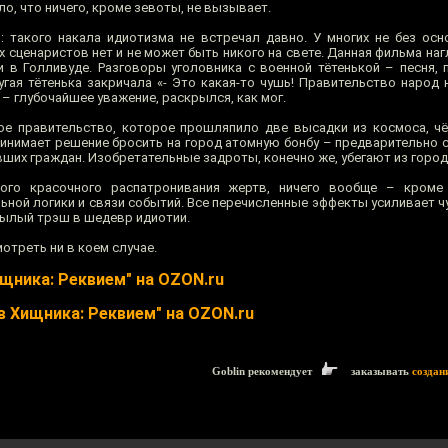
ло, что ничего, кроме зевоты, не вызывает.
: такого накала идиотизма не встречал давно. У многих не без ос
х сценаристов нет и не может быть никого на свете. Данная фильма на
и в Голливуде. Разговоры уголовника с военной тётенькой – песня, 
угая тётенька закричала «- Это какая-то чушь! Правительство народ 
 – глубочайшее уважение, раскрылся, как мог.
ое правительство, которое прошляпило две высадки из космоса, ч
ринимает решение бросить на город атомную бонбу – предварительно 
ших граждан. Изобретательные задроты, конечно же, убегают из город
ого красочного распатронивания жертв, ничего вообще – кроме
ьной логики и связи событий. Все перечисленные эффекты усиливает ч
рылый трэш в шедевр идиотии.
отреть ни в коем случае.
щника: Реквием" на OZON.ru
ив Хищника: Реквием" на OZON.ru
Goblin рекомендует
заказывать
создан