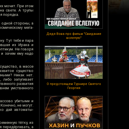
х мочит. При этом
на свете. А трупы
я порядка.
 одной стороны, а
осмическому мега-
Дядя Вова про фильм "Свидание
вслепую"
у. Тут тебе и пара
ывшая из Ирака и
птикум. Не говоря
 и зачем ему надо
существо, в массе
азвитое существо
ёными? Никак нет.
, либо запугивает
ственного развития
О предстоящем Турнире Святого
овнем умственного
Георгия
массово убитыми и
онечно, не могут.
ко дай автоматы-
ременную тётку, из
я передёргивать, а