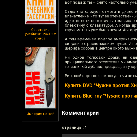
вот поди ж ты – снято настолько уме
Отдельно следует отметить диалоги
впечатление, что тупее отечественны
идиоты есть повсюду, в том числе 
блевотину с клавиатуры. А когда др
харчи метать уже было нечем. Автору
Советские
учебники 1940-50х
годов
А тем временем подлое американск
ситуацию с расползанием чужих. И п
шерифа собрав в центре оного выжив
Ни одной толковой драки, ни одн
принципиального отсутствия минимал
гениальный дубляж, превращая тупо
Рвотный порошок, не покупать и не см
Купить DVD "Чужие против Хи
Купить Blue-ray "Чужие прот
Комментарии
Империя ножей
cтраницы: 1