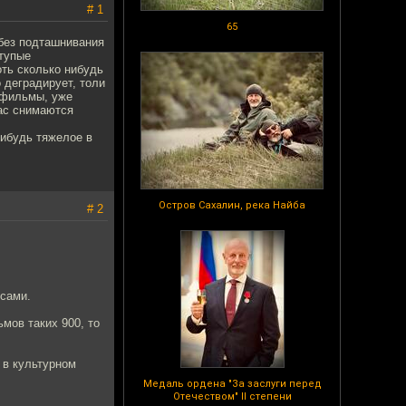
# 1
65
 без подташнивания
"тупые
оть сколько нибудь
 деградирует, толи
 фильмы, уже
час снимаются
нибудь тяжелое в
Остров Сахалин, река Найба
# 2
 сами.
мов таких 900, то
. в культурном
Медаль ордена "За заслуги перед
Отечеством" II степени