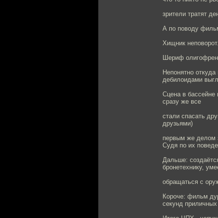
зрители тратят де
А по поводу фильм
Хищник неповоротл
Шериф олигофрен. 
Непонятно откуда 
дебилоидами выгл
Сцена в бассейне 
сразу же все
стали спасать дру
друзьями)
первым же делом з
Судя по их поведе
Дальше: создаётся
бронетехнику, уме
обращаться с оруж
Короче: фильм дур
секунд приличных 