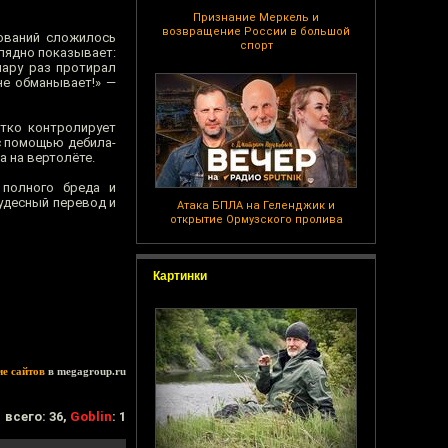
Признание Меркель и
возвращение России в большой
нований сложилось
спорт
глядно показывает:
пару раз протирал
не обманывает!» —
ётко контролирует
с помощью дебила-
а на вертолёте.
 полного бреда и
удесный перевод и
Атака БПЛА на Геленджик и
открытие Ормузского пролива
Картинки
ие сайтов
в megagroup.ru
всего: 36,
Goblin
: 1