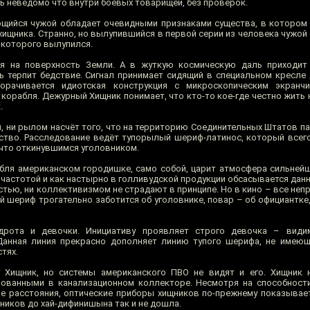
ь неведомо что внутри боевых товарищей, без проверок.
ющийся чужой обладает очевидными признаками существа, в котором
 хищника. Странно, но вылупившийся в первой серии из человека чужой
 которого вылупился.
ся на поверхность Земли. А в жуткую космическую даль приходит
ль терпит бедствие. Сигнал принимает сидящий в специальном кресле
рачивается идиотская конструкция с микроскопическим экранч
корабля. Дежурный Хищник понимает, что кто-то кое-где честно жить 
.
м, ни рылом насчёт того, что на территорию Соединительных Штатов п
ство. Расследование ведёт тупорылый шериф-латинос, который всего 
 что откинувшимся уголовником.
бля американском городишке, само собой, царит атмосфера сильней
й частотой и как настырно в голливудской продукции обсасывается дан
тью, ни коллективизмом не страдают в принципе. Но в кино – все неп
й шериф трогательно заботится об уголовнике, повар – об официантке
дрота и девочки. Инициативу проявляет строго девочка – види
Данная линия прекрасно дополняет линию тупого шерифа, не имеющ
тях.
Хищник, но системы американского ПВО не видят и его. Хищник н
ованными в канализационном коллекторе. Несмотря на способности
ие расстояния, оптические приборы хищников по-прежнему показывае
ников до хай-дифинишына так и не дошла.