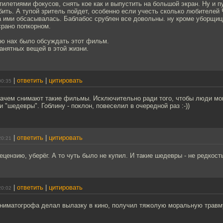
илетиями фокусов, снять кое как и выпустить на большой экран. Ну и п
бить. А тупой зритель пойдет, особенно если учесть сколько любителей
а ими обсасывалась. Баблабос срублен все довольны. ну кроме уборщиц
срано попкорном.
ю нах было обсуждать этот фильм.
анятных вещей в этой жизни.
|
ответить
|
цитировать
00:35
 зачем снимают такие фильмы. Исключительно ради того, чтобы люди мо
и "шедевры". Гоблину - поклон, повеселил в очередной раз :-))
|
ответить
|
цитировать
20:21
ецензию, уберёг. А то чуть было не купил. И такие шедевры - не редкост
|
ответить
|
цитировать
20:02
синиматогрофа делал вылазку в кино, получил тяжолую моральную травм