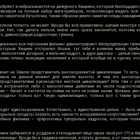
добряют и набрасываются на дежурного Хищника, который беспощадно и
невзирая на полный набор мега-приборов, позволяющих видеть всё 
з секретной бутылочки, таким образом умело заметая следы наведени
толком попасть не может. Вроде бы всё примитивно: шугани монстра с
й. Нет, так делать нельзя, иначе кино сразу закончится, поэтому к
ь, демонстрируя редкостную тупизну.
 буквально все персонажи фильмы демонстрируют беспредельную тупизн
которым Хищник отстрелил бошки, тут тебе и военная мама, приб
 малолетней дочерью, и мальчик-задрот, и дура-девочка – целый пано
комы планы эвакуации населения и который вообще не в курсах, что
бывает на Землю представитель высокоразвитой цивилизации. То есть 
аемые на данный момент для землян высоты. И чем это высокор
 представителями руководства местной цивилизации? Или там с уч
ин встречается либо с малолетними дебилами из числа подростков
ик – бегает и охотится не пойми на кого не пойми зачем. Уровень ум
создать» только вот такую «цивилизацию», только вот с таким ур
одят идиоты-военные. Естественно, с единственной целью – быть 
орылые солдаты оказать хоть какое-то вооружённое сопротивление? К
обных фильмах – прерогатива тупорылых задротов, которым толь
ка забирается в роддом и откладывает яйца через свой рот (?!) в бе
изнецы. Вроде бы и задумка неплохая, и пугать должно, и от омерзени