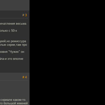
# 3
печатления весьма
лько с 50-х
деей,но режиссура
ильм серии,там про
ровня "Чужих" он
бла-и это вполне
# 4
 снриале каком-то.
его большой жменей