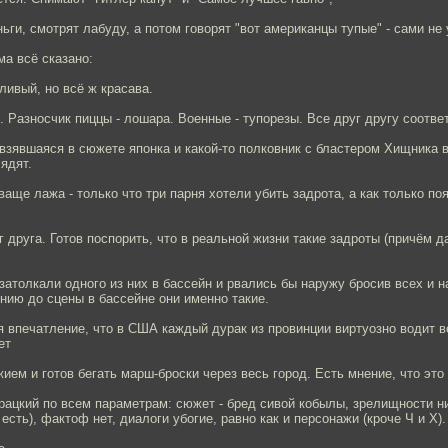
ньги, смотрят лабуду, а потом говорят "вот американцы тупые" - сами не
а всё сказано:
ивый, но всё ж красава.
Разносчик пиццы - лошара. Военные - тупорезы. Все друг другу соотве
взявшаяся в сюжете японка и какой-то полковник с бластером Хищника 
ядят.
ваще лажа - только что три парня хотели убить задрота, а как только по
г друга. Готов поспорить, что в реальной жизни такие задроты (причём д
атолкали одного из них в бассейн и рвались бы наружу бросив всех и н
нию до сцены в бассейне они именно такие.
 впечатление, что в США каждый дурак из провинции виртуозно водит в
ет
ием и готов бегать марш-броски через весь город. Есть мнение, что это 
ацкий по всем параметрам: сюжет - бред сивой кобылы, зрелищности ни
есть), фактоф нет, диалоги убогие, равно как и персонажи (кроче Ч и Х).