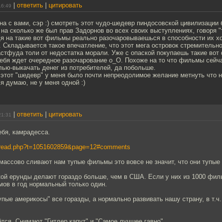
|
ответить
|
цитировать
16:49
а с вами, сэр :) смотреть этот чудо-шедевр пиндосовской цивилизации
 на сколько же был прав Задорнов во всех своих выступлениях, говоря 
я на такие вот фильмы реально разочаровываешься в способности их х
 Складывается такое впечатление, что этот мега островок стремительно
стфуда толи от недостатка морали. Уже с опаской покупаешь такие вот
тебя ждет очередное разочарование о_О. Похоже на то что фильмы сей
лью-выкачать денег из потребителей, да побольше.
 этот "шедевр" у меня было почти непреодолимое желание метнуть что 
 я думаю, не у меня одной :)
|
ответить
|
цитировать
21:31
ебя, камрадесса.
ws/read.php?t=1051602859&page=12#comments
ассово сливают нам тупые фильмы это вовсе не значит, что они тупые
кой ерунды делают гораздо больше, чем в США. Если у них из 1000 филь
мов в год нормальный только один.
тупые америкосы" все горазды, а нормально развивать нашу страну, в т.ч
вётся. Снимают "Гитлер капут" и "Самое лучшее гавно",