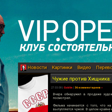
Картинки
Видео
Перев
Новости
Чужие против Хищника:
27.03.08
|
Goblin
|
36 комментариев
»
Вчера обнаружил в продаже худо
посмотрел.
Фильма начинается с того, что н
вылупляется чужой. В целом крайне 