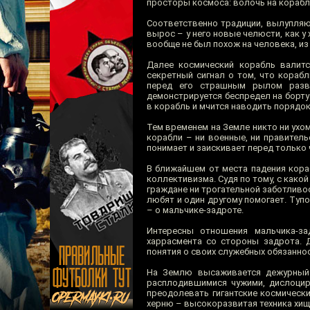
просторы космоса: волочь на корабл
Соответственно традиции, вылупля
вырос – у него новые челюсти, как у
вообще не был похож на человека, из
Далее космический корабль валит
секретный сигнал о том, что кораб
перед его страшным рылом разво
демонстрируется беспредел на борту 
в корабль и мчится наводить порядок
Тем временем на Земле никто ни ухо
корабли – ни военные, ни правитель
понимает и заискивает перед только
В ближайшем от места падения кора
коллективизма. Судя по тому, с како
граждане ни трогательной заботливос
любят и один другому помогает. Тупо
– о мальчике-задроте.
Интересны отношения мальчика-за
харрасмента со стороны задрота. 
понятия о своих служебных обязаннос
На Землю высаживается дежурный 
расплодившимися чужими, дислоцир
преодолевать гигантские космическ
херню – высокоразвитая техника хищ