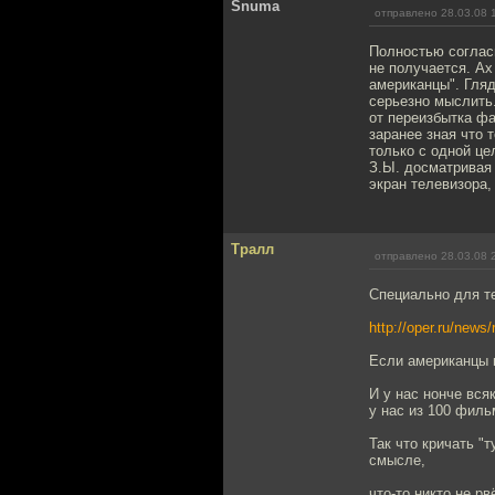
Snuma
отправлено 28.03.08 
Полностью согласн
не получается. Ах
американцы". Гляд
серьезно мыслить.
от переизбытка фа
заранее зная что 
только с одной це
З.Ы. досматривая
экран телевизора,
Тралл
отправлено 28.03.08 
Специально для т
http://oper.ru/ne
Если американцы м
И у нас нонче вся
у нас из 100 филь
Так что кричать "
смысле,
что-то никто не р