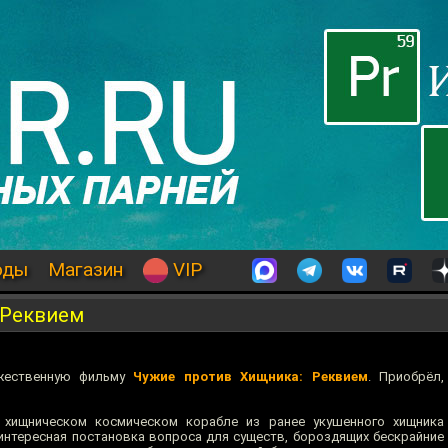
оды
Магазин
VIP
 Реквием
жественную фильму
Чужие против Хищника: Реквием
. Приобрёл,
а хищническом космическом корабле из ранее укушенного хищника
интересная постановка вопроса для существ, бороздящих бескрайние