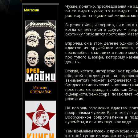
Чужие, понятно, преследования не о
Магазин
он то видит чужих, то не видит – 
растворяет специальной жидкостью и
Стреляет Хищник херово, ни в кого 
когда он метнётся в другую – накро
охотнику приходится постоянно мазат
Впрочем, он в этом деле не одинок:
идиотов из оружейного магазина, 
неспособная «наладить отношения» с
про тупого шерифа, которому незна
делать.
Всегда, кстати, интересно: вот при
областей продвинутое на недосяг
занимается? Может, встречается с
Среднестатистический инопланетян
Магазин
престарелых граждан, либо как Хищн
ОПЕРМАЙКИ
сценариста/режиссёра позволяет «
развития.
На помощь городским идиотам прих
сожранными чужими. Разве могут туп
Вооружённое сопротивление в под
пулемёты, и они покажут, как надо.
Тем временем чужой с примесью хищни
которой тут же вылупляются чужие-бл