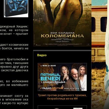
 дежурный Хищник:
иком, на котором
не хочет – прыгает
адают космические
боится, ничего не
Видео
шего братолюбия и
ная тема, тамошние
рерывно друг друга
, сисястая девочка
мо, во избежание
его ни малейшего
Трамп против родильного туризма,
ачинает охоту за
безработица из-за ИИ
 в мгновение ока
т какую-то мутную