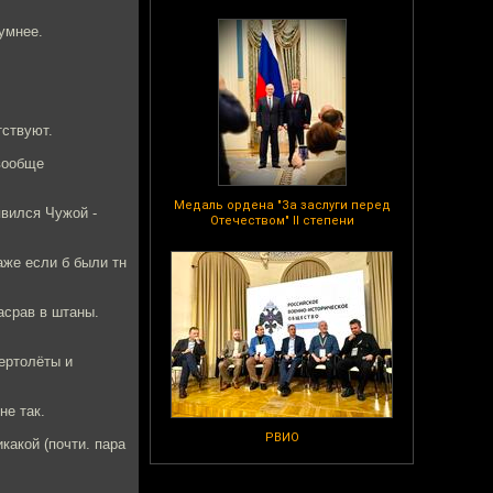
 умнее.
тствуют.
вообще
Медаль ордена "За заслуги перед
явился Чужой -
Отечеством" II степени
аже если б были тн
асрав в штаны.
ертолёты и
не так.
РВИО
какой (почти. пара