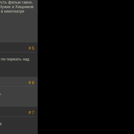
усть фильм гавно,
 Чужих и Хищников
 в кинотеатре
# 5
гли поржать над
# 6
ь.
# 7
у.