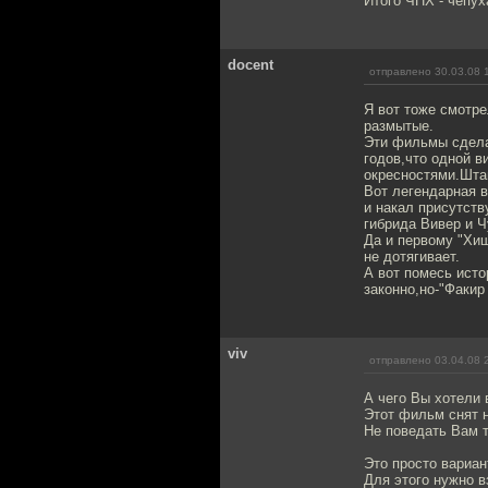
Итого ЧПХ - чепух
docent
отправлено 30.03.08 
Я вот тоже смотре
размытые.
Эти фильмы сдела
годов,что одной 
окресностями.Шта
Вот легендарная в
и накал присутств
гибрида Вивер и Ч
Да и первому "Хищ
не дотягивает.
А вот помесь исто
законно,но-"Факир
viv
отправлено 03.04.08 
А чего Вы хотели 
Этот фильм снят 
Не поведать Вам т
Это просто вариан
Для этого нужно в