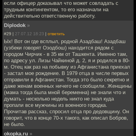
если офицер доказывал что может совладать с
трудным контингентом, то его назначали на
действительно ответственную работу.
Diplodok
»
#29 |
27.07.12 18:23
|
ответить
Ых! Вот он где всплыл, родной Азадбаш! Азадбаш
(узбеки говорят Озодбош) находится рядом с
городом Чирчик - в 35 км от Ташкента. Именно там,
по адресу ул. Лизы Чайкиной д. 2, я и родился в 80-
м. Отец как раз на побывку из Афганистана приехал
- застал мое рождение. В 1979 отца в числе первых
отправили в Афганистан. Тогда это было секретно и
даже женам военных ничего не сообщили. Женщины
(мама тогда была мной беременна) не знали что и
думать - несколько недель никто не знал куда
пропали все мужчины из военного городка.
Прочитав рассказ, спросил отца про дедовщину. Он
говорит, что в конце 70-х такого, как описал Бобров,
не было.
okopka.ru
»