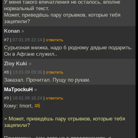
У меня такого впечатления не осталось, вполне
нормальный текст.
Может, приведёшь пару отрывков, которые тебя
зацепили?
Konan
»
#7 |
07.01.09 22:14
|
ответить
Сурьезная книжка, надо б родному дядьке подарить.
Он в Афгане служил..
Zloy Kuki
»
#8 |
13.01.09 09:36
|
ответить
Заказал. Прочитал. Пущу по рукам.
MaTpockuH
»
#9 |
18.01.09 16:24
|
ответить
Кому: Imort,
#6
> Может, приведёшь пару отрывков, которые тебя
зацепили?
Понимаешь, там дело не в предложениях, а