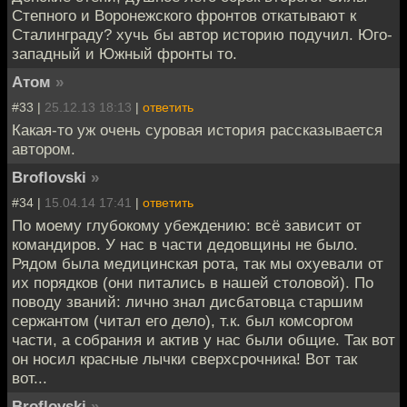
Степного и Воронежского фронтов откатывают к
Сталинграду? хучь бы автор историю подучил. Юго-
западный и Южный фронты то.
Атом
»
#33 |
25.12.13 18:13
|
ответить
Какая-то уж очень суровая история рассказывается
автором.
Broflovski
»
#34 |
15.04.14 17:41
|
ответить
По моему глубокому убеждению: всё зависит от
командиров. У нас в части дедовщины не было.
Рядом была медицинская рота, так мы охуевали от
их порядков (они питались в нашей столовой). По
поводу званий: лично знал дисбатовца старшим
сержантом (читал его дело), т.к. был комсоргом
части, а собрания и актив у нас были общие. Так вот
он носил красные лычки сверхсрочника! Вот так
вот...
Broflovski
»