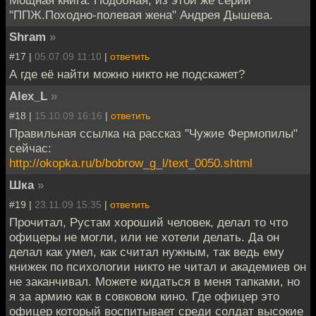
Мощная книга. Подобная, из этой же серии
"ППЖ.Походно-полевая жена" Андрея Дышева.
Shram
»
#17 |
05.07.09 11:10
|
ответить
А где её найти можно никто не подскажет?
Alex_L
»
#18 |
15.10.09 16:16
|
ответить
Правильная ссылка на рассказ "Чужие Фермопилы"
сейчас:
http://okopka.ru/b/bobrow_g_l/text_0050.shtml
Шка
»
#19 |
23.11.09 15:35
|
ответить
Прочитал, Рустам хороший человек, делал то что
офицеры не могли, или не хотели делать. Да он
делал как умел, как считал нужным, так ведь ему
книжек по психологии никто не читал и академиев он
не заканчивал. Можете кидаться в меня тапками, но
я за армию как в совковом кино. Где офицер это
офицер который воспитывает среди солдат высокие