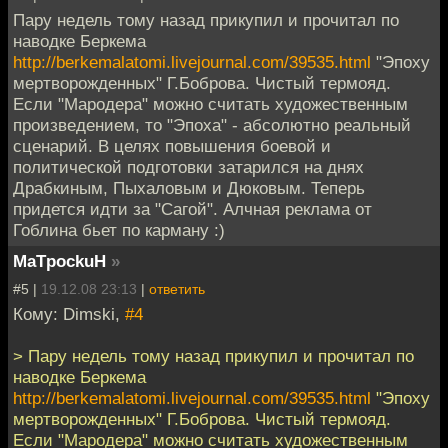
Пару недель тому назад прикупил и прочитал по
наводке Беркема
http://berkemalatomi.livejournal.com/39535.html
"Эпоху
мертворожденных" Г.Боброва. Чистый термояд.
Если "Мародера" можно считать художественным
произведением, то "Эпоха" - абсолютно реальный
сценарий. В целях повышения боевой и
политической подготовки затарился на днях
Драбкиным, Пыхаловым и Дюковым. Теперь
придется идти за "Сагой". Алчная реклама от
Гоблина бьет по карману :)
MaTpockuH
»
#5 |
19.12.08 23:13
|
ответить
Кому: Dimski,
#4
> Пару недель тому назад прикупил и прочитал по
наводке Беркема
http://berkemalatomi.livejournal.com/39535.html
"Эпоху
мертворожденных" Г.Боброва. Чистый термояд.
Если "Мародера" можно считать художественным