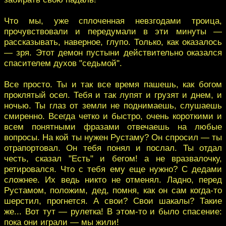
Что мы, уже сплоченная невзгодами троица,
прочувствовали и передумали в эти минуты —
рассказывать, наверное, глупо. Только, как оказалось
— зря. Этот демон пустыни действительно оказался
спасителем духов "седьмой".
Все просто. Ты и так все время пашешь, как богом
проклятый осел. Тебя и так лупят и грузят и днем, и
ночью. Ты глаз от земли не поднимаешь, слушаешь
смиренно. Всегда четко и быстро, очень короткими и
всем понятными фразами отвечаешь на любые
вопросы. На кой ты нужен Рустаму? Он спросил — ты
отрапортовал. Он тебя понял и послал. Ты отдал
честь, сказал "Есть" и бегом! а не вразвалочку,
ретировался. Что с тебя ему еще нужно? С дедами
сложнее. Их ведь никто не отменял. Ладно, перед
Рустамом, положим, дед, помня, как он сам когда-то
шерстил, прогнется. А свои? Свои шакалы? Такие
же... Вот тут — рулетка! В этом-то и было спасение:
пока они играли — мы жили!