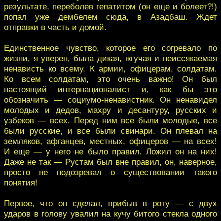
результате, переболев гепатитом (он еще и болеет?!)
попал уже дембелем сюда, в Азадбаш. Ждет
отправки в часть и домой.
Единственное чувство, которое его согревало по
жизни, я уверен, была дикая, жгучая и неиссякаемая
ненависть ко всему. К армии, офицерам, солдатам.
Ко всем солдатам, это очень важно! Он был
настоящий интернационалист и, как бы это
обозначить — социумо-ненавистник. Он ненавидел
молодых и дедов, махру и десантуру, русских и
узбеков — всех. Перед ним все были молодые, все
были русские, и все были свинари. Он плевал на
земляков, афганцев, местных, офицеров — на всех!
И еще — у него не было правил. Ложил он на них!
Даже не так — Рустам был вне правил, он, наверное,
просто не подозревал о существовании такого
понятия!
Первое, что он сделал, прибыв в роту — с двух
ударов в голову увалил на кучу битого стекла одного