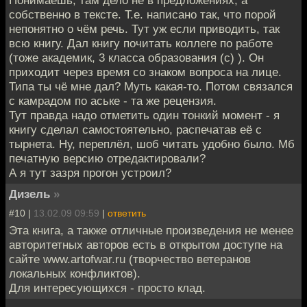
собственно в тексте. Т.е. написано так, что порой
непонятно о чём речь. Тут уж если приводить, так
всю книгу. Дал книгу почитать коллеге по работе
(тоже академик, 3 класса образования (с) ). Он
приходит через время со знаком вопроса на лице.
Типа ты чё мне дал? Муть какая-то. Потом связался
с камрадом по аське - та же рецензия.
Тут правда надо отметить один тонкий момент - я
книгу сделал самостоятельно, распечатав её с
тырнета. Ну, переплёл, шоб читать удобно было. Мб
печатную версию отредактировали?
А я тут зазря прогон устроил?
Дизель
»
#10 |
13.02.09 09:59
|
ответить
Эта книга, а также отличные произведения не менее
авторитетных авторов есть в открытом доступе на
сайте www.artofwar.ru (творчество ветеранов
локальных конфликтов).
Для интересующихся - просто клад.