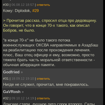
#30 |
06.08.12 18:57
|
ответить
Кому: Diplodok,
#29
> Прочитав рассказ, спросил отца про дедовщину.
Он говорит, что в конце 70-х такого, как описал
Бобров, не было.
"в конце 70-х" не было такого потока
военнослужащих ОКСВА направляемых в Азадбаш
на реабилитацию после прохождения лечения.
плюс, Ваш отец офицер и ему, возможно, просто
тяжело брать часть моральной ответственности -
обычная аберрация памяти.
Godfried
»
#31 |
18.09.12 19:10
|
ответить
Нигде не служил, прочитал, мне понравилось.
GaVRosh
»
#32 |
09.10.12 14:19
|
ответить
Донские степи, душное лето сорок второго. Силы