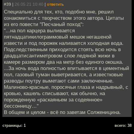
#39 |
26.05.21 10:40
|
ответить
Специально для тех, кто, подобно мне, решил
ознакомиться с творчеством этого автора. Цитаты
из его повести "Песчаный поход":
"...на пол карцера выливается
пятнадцатикилограммовый мешок негашеной
извести и под порожек наливается холодная вода.
Подследственным приходится стоять всю ночь в
двадцатисантиметровом слое ледяной жижи в
камере размером два на метр без единого окошка.
...За ночь вода полностью впитывается в цементный
пол, газовый туман выветривается, а известковые
разводы поутру выметают сами заключенные.
Малиново-красные, поросячьи глаза и надрывный, с
кровью, кашель списывают, как обычно, на
порожденную «раскаяньем за содеянное»
бессонницу…"
В общем и целом - всё по заветам Солженицина.
cтраницы: 1
всего: 38