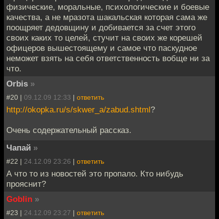
физические, моральные, психологические и боевые
качества, а не мразота шакальская которая сама же
поощряет дедовщину и добивается за счет этого
своих каких то целей, стучит на своих же корешей
офицеров вышестоящему и самое что паскудное
неможет взять на себя ответственность вобще ни за
что.
Orbis
»
#20 |
09.12.09 12:33
|
ответить
http://okopka.ru/s/skwer_a/zabud.shtml
?
Очень содержательный рассказ.
Чапай
»
#22 |
24.12.09 23:26
|
ответить
А что то из новостей это пропало. Кто нибудь
прояснит?
Goblin
»
#23 |
24.12.09 23:27
|
ответить