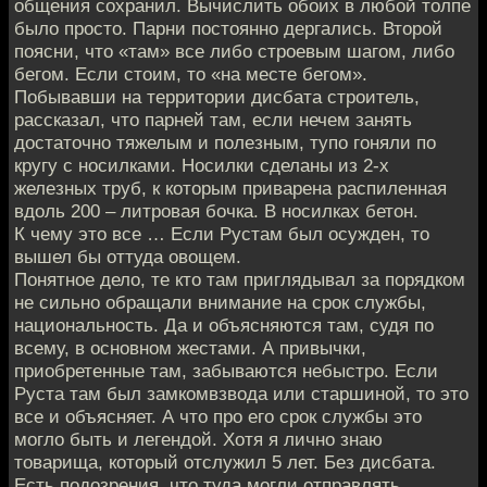
общения сохранил. Вычислить обоих в любой толпе
было просто. Парни постоянно дергались. Второй
поясни, что «там» все либо строевым шагом, либо
бегом. Если стоим, то «на месте бегом».
Побывавши на территории дисбата строитель,
рассказал, что парней там, если нечем занять
достаточно тяжелым и полезным, тупо гоняли по
кругу с носилками. Носилки сделаны из 2-х
железных труб, к которым приварена распиленная
вдоль 200 – литровая бочка. В носилках бетон.
К чему это все … Если Рустам был осужден, то
вышел бы оттуда овощем.
Понятное дело, те кто там приглядывал за порядком
не сильно обращали внимание на срок службы,
национальность. Да и объясняются там, судя по
всему, в основном жестами. А привычки,
приобретенные там, забываются небыстро. Если
Руста там был замкомвзвода или старшиной, то это
все и объясняет. А что про его срок службы это
могло быть и легендой. Хотя я лично знаю
товарища, который отслужил 5 лет. Без дисбата.
Есть подозрения, что туда могли отправлять