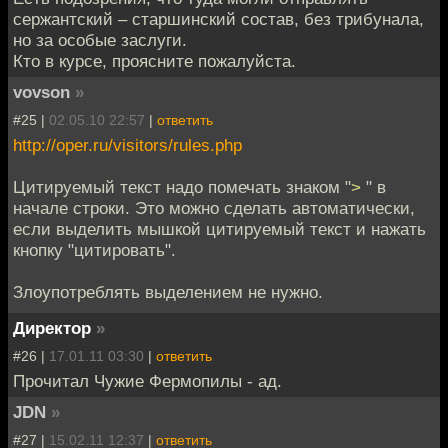
сержантский – старшинский состав, без трибунала,
но за особые заслуги.
Кто в курсе, проясните пожалуйста.
vovson
»
#25 |
02.05.10 22:57
|
ответить
http://oper.ru/visitors/rules.php
Цитируемый текст надо помечать знаком "
>
" в
начале строки. Это можно сделать автоматически,
если выделить мышкой цитируемый текст и нажать
кнопку "цитировать".
Злоупотреблять выделением не нужно.
Директор
»
#26 |
17.01.11 03:30
|
ответить
Прочитал Чужие Фермопилы - ад.
JDN
»
#27 |
15.02.11 12:37
|
ответить