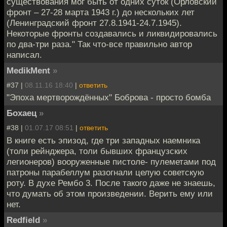
существования мог быть от одних суток (Орловский
фронт – 27-28 марта 1943 г.) до нескольких лет
(Ленинградский фронт 27.8.1941-24.7.1945).
Некоторые фронты создавались и ликвидировались
по два-три раза." Так что-все правильно автор
написал.
MedikMent
»
#37 |
08.11.16 18:40
|
ответить
"Эпоха мертворождённых" Боброва - просто бомба
Бохаец
»
#38 |
01.07.17 08:51
|
ответить
В книге есть эпизод, где три западных наемника
(толи рейнджера, толи бывших французских
легионеров) вооруженные пистоле- пулеметами под
патроны парабеллум разогнали целую советскую
роту. В духе Рембо 3. После такого даже не знаешь,
что думать об этом произведении. Верить ему или
нет.
Redfield
»