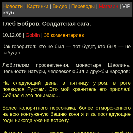
Новости
|
Картинки
|
Видео
|
Переводы
|
Магазин
|
VIP
клуб
Глеб Бобров. Солдатская сага.
10.12.08 |
Goblin
|
38 комментариев
Как говорится: кто не был — тот будет, кто был — не
забудет.
Любителям просветления, монастыря Шаолинь,
цельности натуры, человеколюбия и дружбы народов:
На следующий день, в пятницу утром, в роте
появился Рустам. Это мой хранитель его прислал!
Сейчас я это понимаю...
Более колоритного персонажа, более отмороженного
на всю контуженую башню коня я и за последующие
годы никогда уже не встречу.
История его жизни напоминает какой-то