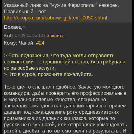
Указанный линк на "Чужие Фермопилы" неверен.
Правильный - вот
http://okopka.ru/b/bobrow_g_l/text_0050.shtml
Бохаец
»
#28 |
17.09.11 05:13
|
ответить
Кому: Чапай,
#24
> Есть подозрения, что туда могли отправлять
сержантский – старшинский состав, без трибунала,
но за особые заслуги.
> Кто в курсе, проясните пожалуйста.
Тоже где-то слышал подобное. Зачастую молодого
командира, дабы проверить его профессиональные
и морально-волевые качества, специально
засылали командовать в дальний гарнизон, причем
давали под командование роту среднеазиатских
призывников из дальних кишлаков, которые по
русски не в зуб ногой, или отправляли командовать
ротой в дисбат, а потом смотрели на результаты. И