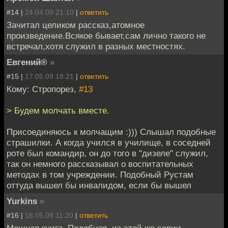
#14 |
24.04.09 21:10
|
ответить
Зачитал целиком рассказ,атомное
произведение.Всякое бывает,сам лично такого не
встречал,хотя служил в разных местностях.
Евгений®
»
#15 |
17.05.09 18:21
|
ответить
Кому: Стропорез,
#13
> Будем молчать вместе.
Присоединяюсь к молчащим :))) Слышал подобные
страшилки. А когда учился в училище, в соседней
роте был командир, он до того в "дизеле" служил,
так он немного рассказывал о воспитательных
методах в том учреждении. Подобный Рустам
оттуда вышел бы инвалидом, если бы вышел
Yurkins
»
#16 |
18.05.09 11:20
|
ответить