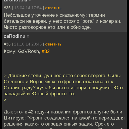
#35 |
15.04.14 17:54
|
ответить
Небольшое уточнение к сказанному: термин
батальон не верен, у него стояло "рота" и номер вч.
Чисто разговорное это или в обиходе.
zaRodinu
»
#36 |
21.10.14 20:45
|
ответить
Кому: GaVRosh,
#32
> Донские степи, душное лето сорок второго. Силы
Степного и Воронежского фронтов откатывают к
Сталинграду? хучь бы автор историю подучил. Юго-
западный и Южный фронты то.
>
Дык это- к 42 году-и названия фронтов другие были.
Цитирую: "Фронт создавался на какой-то период для
решения каких-то определенных задач. Срок его