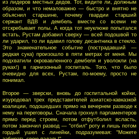
из лидеров местных дедов. Тот, видите ли, должным
образом, и что немаловажно — быстро и внятно не
объяснил старшине, почему гвардии старший
сержант ВДВ и дембель вместе со всеми не
отскребывает полы. А когда тот неуклюже попытался
встать, Рустам добавил сверху — всей подошвой то
ли ударил, то ли вдавил голову десантника в стекло.
Это знаменательное событие (пострадавший —
редкая сука) произошло в пяти метрах от меня. Мы
подхватили окровавленного дембеля и уволокли (на
руках!) в гарнизонный госпиталь. Того, что было
очевидно для всех, Рустам, по-моему, просто не
понимал.
Второе — зверски, вновь до госпитальной койки,
изуродовал трех представителей азиатско-кавказкой
коалиции, подошедших прямо на вечернем разводе к
нему на переговоры. Сначала грохнул парламентеров
прямо перед строем, потом отфутболил всласть,
потом закончил развод — "отбил" роту и лишь потом
гордый ушел с линейки, подразумевая: "Можете
забирать свою падаль!"