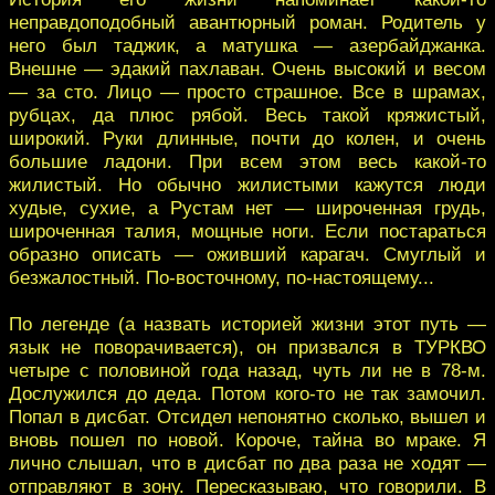
неправдоподобный авантюрный роман. Родитель у
него был таджик, а матушка — азербайджанка.
Внешне — эдакий пахлаван. Очень высокий и весом
— за сто. Лицо — просто страшное. Все в шрамах,
рубцах, да плюс рябой. Весь такой кряжистый,
широкий. Руки длинные, почти до колен, и очень
большие ладони. При всем этом весь какой-то
жилистый. Но обычно жилистыми кажутся люди
худые, сухие, а Рустам нет — широченная грудь,
широченная талия, мощные ноги. Если постараться
образно описать — оживший карагач. Смуглый и
безжалостный. По-восточному, по-настоящему...
По легенде (а назвать историей жизни этот путь —
язык не поворачивается), он призвался в ТУРКВО
четыре с половиной года назад, чуть ли не в 78-м.
Дослужился до деда. Потом кого-то не так замочил.
Попал в дисбат. Отсидел непонятно сколько, вышел и
вновь пошел по новой. Короче, тайна во мраке. Я
лично слышал, что в дисбат по два раза не ходят —
отправляют в зону. Пересказываю, что говорили. В