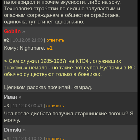
галоперидол и прочие вкусности, либо на зону.
Технология отработки по сильно залупастым и
опасным согражданам в обществе отработана,
одиночка тут сгинет однозначно.
Goblin
»
#2 |
10.12.08 21:09
|
ответить
Кому: Nightmare,
#1
> Сам служил 1985-1987г на КТОФ, служивших
знакомых немало - но такие вот супер-Рустамы в ВС
обычно существуют только в боевиках.
Целиком рассказ прочитай, камрад.
Иван
»
#3 |
11.12.08 00:41
|
ответить
Чел после дисбата получил старшинские погоны? Я
молчу.
Dimski
»
#4 |
11.12.08 10:12
|
ответить