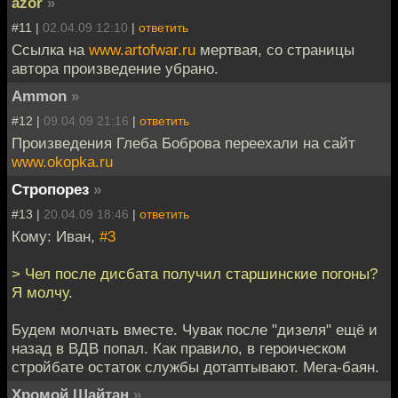
azor
»
#11 |
02.04.09 12:10
|
ответить
Ссылка на
www.artofwar.ru
мертвая, со страницы
автора произведение убрано.
Ammon
»
#12 |
09.04.09 21:16
|
ответить
Произведения Глеба Боброва переехали на сайт
www.okopka.ru
Стропорез
»
#13 |
20.04.09 18:46
|
ответить
Кому: Иван,
#3
> Чел после дисбата получил старшинские погоны?
Я молчу.
Будем молчать вместе. Чувак после "дизеля" ещё и
назад в ВДВ попал. Как правило, в героическом
стройбате остаток службы дотаптывают. Мега-баян.
Хромой Шайтан
»