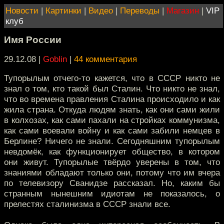
Новости
|
Картинки
|
Видео
|
Переводы
|
Магазин
|
VIP
клуб
Имя России
29.12.08 |
Goblin
|
44 комментария
Тупорылым отчего-то кажется, что в СССР никто не
знал о том, кто такой был Сталин. Что никто не знал,
что во времена правления Сталина происходило и как
жила страна. Откуда людям знать, как они сами жили
в колхозах, как сами пахали на стройках коммунизма,
как сами воевали войну и как сами забили немцев в
Берлине? Ничего не знали. Сегодняшним тупорылым
невдомёк, как функционирует общество, в котором
они живут. Тупорылые твёрдо уверены в том, что
знаниями обладают только они, потому что им вчера
по телевизору Сванидзе рассказал. Но, каким бы
странным нынешним идиотам не показалось, о
прелестях сталинизма в СССР знали все.