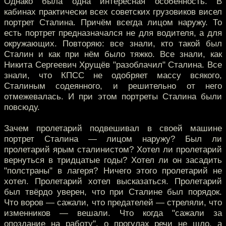
Однако была одна интересная особенность. В
кабинах практически всех советских грузовиков висел
портрет Сталина. Причём всегда лицом наружу. То
есть портрет предназначался не для водителя, а для
окружающих. Повторяю: все знали, кто такой был
Сталин и как при нём было тяжко. Все знали, как
Никита Сергеевич Хрущёв "разоблачил" Сталина. Все
знали, что КПСС не одобряет массу всякого,
Сталиным содеянного, и решительно от него
отмежевалась. И при этом портреты Сталина были
повсюду.
Зачем пролетарий подвешивал в своей машине
портрет Сталина — лицом наружу? Был ли
пролетарий ярым сталинистом? Хотел ли пролетарий
вернуться в тридцатые годы? Хотел ли он засадить
"полстраны" в лагеря? Ничего этого пролетарий не
хотел. Пролетарий хотел высказаться. Пролетарий
был твёрдо уверен, что при Сталине был порядок.
Что воров — сажали, что предателей — стреляли, что
изменников — вешали. Что когда "сажали за
опоздание на работу", о прогулах речи не шло, а