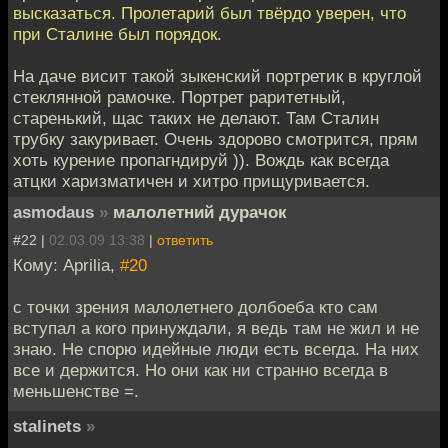
высказаться. Пролетарий был твёрдо уверен, что
при Сталине был порядок.
На даче висит такой зыкенский портретик в круглой
стеклянной рамочке. Портрет раритетный,
старенький, щас таких не делают. Там Сталин
трубку закуривает. Очень здорово смотрится, прям
хоть курение пропагндируй )). Вождь как всегда
атцки харизматичен и хитро прищуривается.
asmodaus
»
малолетний дурачок
#22 |
02.03.09 13:38
|
ответить
Кому: Aprilia,
#20
с точки зрения малолетнего долбоеба кто сам
вступал а кого принуждали, я ведь там не жил и не
знаю. Не спорю идейные люди есть всегда. На них
все и держится. Но они как ни странно всегда в
меньшенстве =.
stalinets
»