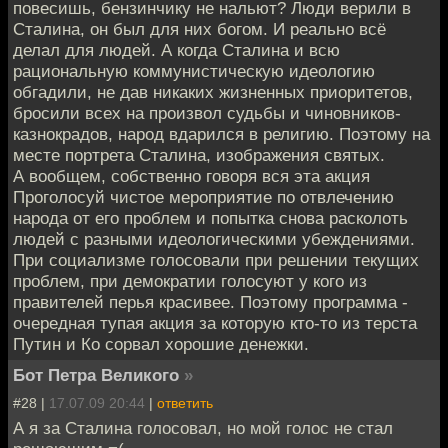
повесишь, бензинчику не нальют? Люди верили в
Сталина, он был для них богом. И реально всё
делал для людей. А когда Сталина и всю
рациональную коммунистическую идеологию
обгадили, не дав никаких жизненных приоритетов,
бросили всех на произвол судьбы и чиновников-
казнокрадов, народ вдарился в религию. Поэтому на
месте портрета Сталина, изображения святых.
А вообщем, собственно говоря вся эта акция
Проголосуй чистое мероприятие по отвлечению
народа от его проблем и попытка снова расколоть
людей с разными идеологическими убеждениями.
При социализме голосовали при решении текущих
проблем, при демократии голосуют у кого из
правителей перья красивее. Поэтому программа -
очередная тупая акция за которую кто-то из терста
Путин и Ко сорвал хорошие денежки.
Бот Петра Великого
»
#28 |
17.07.09 20:44
|
ответить
А я за Сталина голосовал, но мой голос не стал