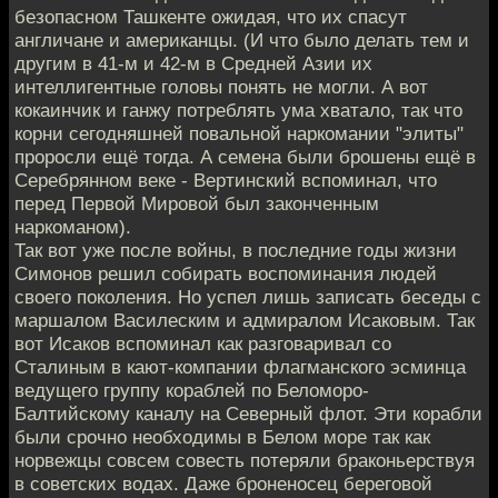
безопасном Ташкенте ожидая, что их спасут
англичане и американцы. (И что было делать тем и
другим в 41-м и 42-м в Средней Азии их
интеллигентные головы понять не могли. А вот
кокаинчик и ганжу потреблять ума хватало, так что
корни сегодняшней повальной наркомании "элиты"
проросли ещё тогда. А семена были брошены ещё в
Серебрянном веке - Вертинский вспоминал, что
перед Первой Мировой был законченным
наркоманом).
Так вот уже после войны, в последние годы жизни
Симонов решил собирать воспоминания людей
своего поколения. Но успел лишь записать беседы с
маршалом Василеским и адмиралом Исаковым. Так
вот Исаков вспоминал как разговаривал со
Сталиным в кают-компании флагманского эсминца
ведущего группу кораблей по Беломоро-
Балтийскому каналу на Северный флот. Эти корабли
были срочно необходимы в Белом море так как
норвежцы совсем совесть потеряли браконьерствуя
в советских водах. Даже броненосец береговой