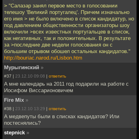
> "Салазар занял первое место в голосовании
телешоу 'Великий португалец'. Причем изначально
его имя > не было включено в список кандидатур, но
под давлением общественности организаторы шоу
включили >всех известных португальцев в список,
как негативных, так и положительных. В результате
за >последние две недели голосования он с
большим отрывом обошел остальных кандидатов."
http://bouriac.narod.ru/Lisbon.htm
Мурыгинский
»
#37 |
23.12.10 09:08
|
ответить
А мне календарь на 2011 год подарили на работе с
Иосифом Виссарионовичем
Fire Mix
»
#38 |
23.12.10 13:29
|
ответить
А медвепуты были в списках кандидатов? Или
постеснялись?
stepnick
»