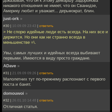
доказывая, что он к этому демаршу Задоронова
никакого отношения не имеет, что он Сванидзе,
Америку любит и уважает... дерьмократ, блин.
just-ork
»
#30 |
10.09.09 23:43
|
ответить
> Не спорю идейные люди есть всегда. На них все и
держится. Но они как ни странно всегда в
меньшенстве =\.
Увы, самых лучших и идейных всегда выбивают
первыми. Имеются в виду просто граждане.
ADave
»
#31 |
21.09.09 09:26
|
ответить
Малолетних тут по-прежнему распознают с первого
поста и банят.
domouwoi
»
#32 |
26.01.10 14:48
|
ответить
Отличная статья.