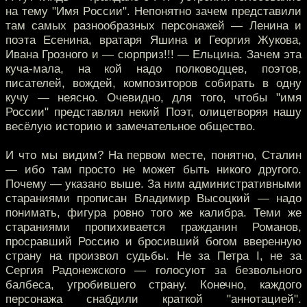
на тему "Имя России". Непонятно зачем представили
там самых разнообразных персонажей — Ленина и
поэта Есенина, вратаря Яшина и Георгия Жукова,
Ивана Грозного и — сюрприз!!! — Ельцина. Зачем эта
куча-мала, на кой надо полководцев, поэтов,
писателей, вождей, композиторов собирать в одну
кучу — неясно. Очевидно, для того, чтобы "имя
России" представлял некий Поэт, олицетворяя нашу
весёлую историю и замечательное общество.
И что мы видим? На первом месте, понятно, Сталин
— ибо там просто не может быть никого другого.
Почему — указано выше. За ним административными
стараниями прописан Владимир Высоцкий — надо
понимать, фигура ровно того же калибра. Теми же
стараниями пропихивается гражданин Романов,
просравший Россию и бросивший богом вверенную
страну на произвол судьбы. Не за Петра I, не за
Сергия Радонежского — голосуют за безвольного
балбеса, угробившего страну. Конечно, каждого
персонажа снабдили краткой "аннотацией".