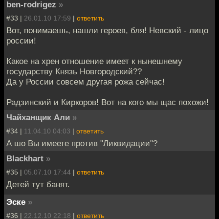
ben-rodrigez
»
#33 |
26.01.10 17:59
|
ответить
Вот, понимаешь, нашли героев, бля! Невский - лицо
россии!
Какое на хрен отношение имеет к нынешнему
государству Князь Новгородский??
Да у России совсем другая рожа сейчас!
Радзинский и Киркоров! Вот на кого мы щас похожи!
Чайханщик Али
»
#34 |
11.04.10 04:03
|
ответить
А шо Вы имеете против "Ликвидации"?
Blackhart
»
#35 |
05.07.10 17:44
|
ответить
Детей тут банят.
Эске
»
#36 |
22.12.10 22:18
|
ответить