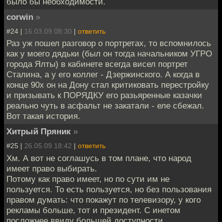
было бы необходимости.
corwin
»
#24 |
16.03.09 08:30
|
ответить
Раз уж пошел разговор о портретах, то вспомнилось
как у моего дядьки (был он тогда начальником УГРО
города Ялты) в кабинете всегда висел портрет
Сталина, а у его коллег - Дзержинского. А когда в
конце 90х он на Дону стал критиковать перестройку
и призывать к ПОРЯДКУ его разьяренные казачки
реально чуть в асфальт не закатали - еле сбежал.
Вот такая история.
Хитрый Пряник
»
#25 |
26.05.09 18:42
|
ответить
Хм. А вот не соглашусь в том плане, что народ
имеет право выбирать.
Потому как право имеет, но по сути им не
пользуется. То есть пользуется, но без пользования
правом думать: что покажут по телевизору, у кого
рекламы больше, тот и президент. С инетом
посложнее ввиду большей доступности