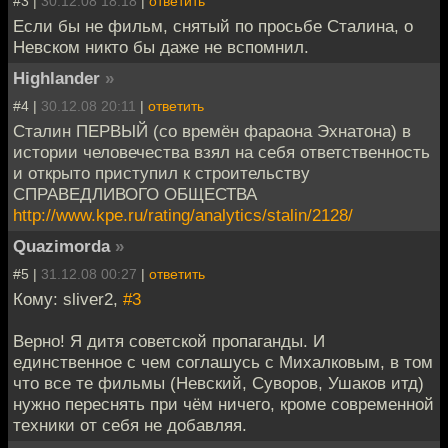
#3 |
30.12.08 18:18
|
ответить
Если бы не фильм, снятый по просьбе Сталина, о
Невском никто бы даже не вспомнил.
Highlander
»
#4 |
30.12.08 20:11
|
ответить
Сталин ПЕРВЫЙ (со времён фараона Эхнатона) в
истории человечества взял на себя ответственность
и открыто приступил к строительству
СПРАВЕДЛИВОГО ОБЩЕСТВА
http://www.kpe.ru/rating/analytics/stalin/2128/
Quazimorda
»
#5 |
31.12.08 00:27
|
ответить
Кому: sliver2,
#3
Верно! Я дитя советской пропаганды. И
единственное с чем соглашусь с Михалковым, в том
что все те фильмы (Невский, Суворов, Ушаков итд)
нужно переснять при чём ничего, кроме современной
техники от себя не добавляя.