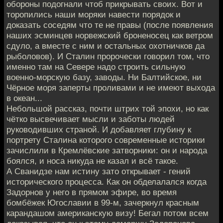
обороны подогнали чтоб прикрывать своих. Вот и
торопились наши моряки навести порядок и
доказать соседям что те не правы (после появления
наших эсминцев норвежский броненосец как ветром
сдуло, а вместе с ним и остальных охотничков да
рыболовов). И Сталин пророчески говорил том, что
именно там на Севере надо строить сильную
военно-морскую базу, заводы. Ни Балтийское, ни
Чёрное моря заперты проливами и не имеют выхода
в океан...
Небольшой рассказ, почти штрих той эпохи, но как
чётко высвечивает мысли и заботы людей
руководивших страной. И добавляет глубину к
портрету Сталина которого современные историки
зачислили в Кремлёвские затворники: он и народа
боялся, и носа никуда не казал и всё такое.
А Сванидзе нам истину зато открывает - гений
исторического процесса. Как он обделалался когда
Задорнов у него в прямом эфире, во время
бомбёжек Югославии в 99-м, зачеркнул красным
карандашом американскую визу! Бегал потом всем