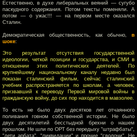
Естественно, в духе либеральных веяний — сугубо
паскудного содержания. Потом тексты поменяли. А
потом — о ужас!!! — на первом месте оказался
Сталин.
Демократическая общественность, как обычно,
в
шоке
:
Это результат отсутствия государственной
идеологии, четкой позиции и государства, и СМИ в
отношении этих политических деятелей. По
крупнейшему национальному каналу недавно был
показан сталинский фильм, сейчас сталинский
учебник распространяется по школам, а человек,
призвавший к переводу Первой мировой войны в
гражданскую войну, до сих пор находится в мавзолее.
То есть не было двух десятков лет отчаянного
поливания говном собственной истории. Не было
двух десятилетий бесстыдной брехни о нашем
прошлом. Не шли по ОРТ без передыху "штрафбаты",
"дети арбата", "ликвидации" и прочие "сволочи". Не