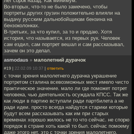
лет сорок назад. Как минимум.
Во-вторых, что-то не было замечено, чтобы
портреты других грузин положительно влияли на
выдачу русским дальнобойщикам бензина на
бензоколонках.
В-третьих, за что купил, за то и продаю. Хотя
история, что называется, из первых рук. Человек
сам ездил, сам портрет вешал и сам рассказывал,
зачем он это делал.
asmodaus
»
малолетний дурачок
#19 |
22.02.09 10:37
|
ответить
с точки зрения малолетнего дурачка украшение
портретом сталина всевозможных мест имело чисто
практическое значение. мало ли где поможет потрет
человека, чью деятельность осуждала КПСС. Так же
как люди в партию вступали ради партбилета а не
ради идеи. просто всегда найдутся старики которые
будут всем рассказывать как им при старых
временах хорошо жилось не то что сейчас. не спорю
порядок в стране хоть какой то был. сейчас помоему
даже этого нет. это с точки зрения малолетнего.