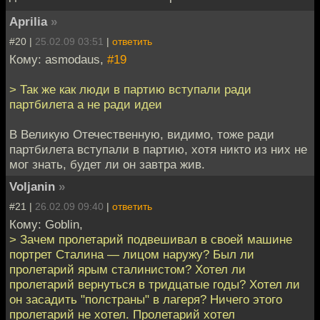
Aprilia
»
#20 |
25.02.09 03:51
|
ответить
Кому: asmodaus,
#19
> Так же как люди в партию вступали ради
партбилета а не ради идеи
В Великую Отечественную, видимо, тоже ради
партбилета вступали в партию, хотя никто из них не
мог знать, будет ли он завтра жив.
Voljanin
»
#21 |
26.02.09 09:40
|
ответить
Кому: Goblin,
> Зачем пролетарий подвешивал в своей машине
портрет Сталина — лицом наружу? Был ли
пролетарий ярым сталинистом? Хотел ли
пролетарий вернуться в тридцатые годы? Хотел ли
он засадить "полстраны" в лагеря? Ничего этого
пролетарий не хотел. Пролетарий хотел