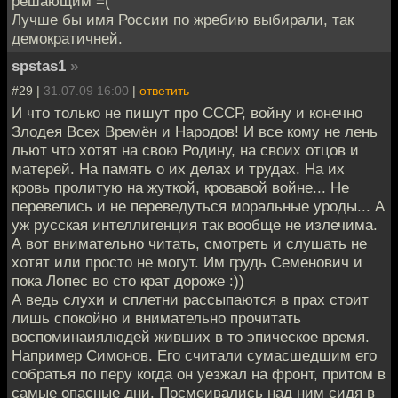
решающим =(
Лучше бы имя России по жребию выбирали, так
демократичней.
spstas1
»
#29 |
31.07.09 16:00
|
ответить
И что только не пишут про СССР, войну и конечно
Злодея Всех Времён и Народов! И все кому не лень
льют что хотят на свою Родину, на своих отцов и
матерей. На память о их делах и трудах. На их
кровь пролитую на жуткой, кровавой войне... Не
перевелись и не переведуться моральные уроды... А
уж русская интеллигенция так вообще не излечима.
А вот внимательно читать, смотреть и слушать не
хотят или просто не могут. Им грудь Семенович и
пока Лопес во сто крат дороже :))
А ведь слухи и сплетни рассыпаются в прах стоит
лишь спокойно и внимательно прочитать
воспоминаиялюдей живших в то эпическое время.
Например Симонов. Его считали сумасшедшим его
собратья по перу когда он уезжал на фронт, притом в
самые опасные дни. Посмеивались над ним сидя в