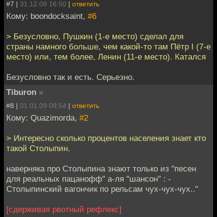
#7 |
31.12.08 16:50
|
ответить
Кому: boondocksaint,
#6
> Безусловно, Пушкин (1-е место) сделал для
страны намного больше, чем какой-то там Пётр I (7-е
место) или, тем более, Ленин (11-е место). Катался
Безусловно так и есть. Серьезно.
Tiburon
»
#8 |
01.01.09 09:54
|
ответить
Кому: Quazimorda,
#2
> Интересно сколько процентов населения знает кто
такой Столыпин.
наверняка про Столыпина знают только из "песен
для реальных пацанофф" а-ля "шансон" : -
Столыпинский вагончик по рельсам чух-чух-чух.."
[сдерживая рвотный рефлекс]