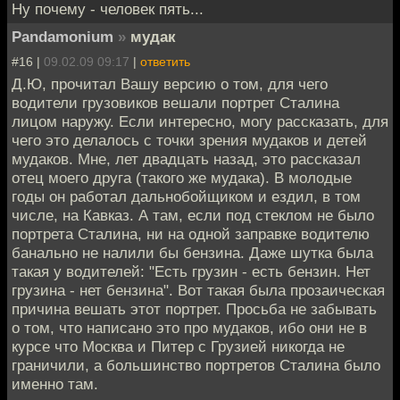
Ну почему - человек пять...
Pandamonium
»
мудак
#16 |
09.02.09 09:17
|
ответить
Д.Ю, прочитал Вашу версию о том, для чего
водители грузовиков вешали портрет Сталина
лицом наружу. Если интересно, могу рассказать, для
чего это делалось с точки зрения мудаков и детей
мудаков. Мне, лет двадцать назад, это рассказал
отец моего друга (такого же мудака). В молодые
годы он работал дальнобойщиком и ездил, в том
числе, на Кавказ. А там, если под стеклом не было
портрета Сталина, ни на одной заправке водителю
банально не налили бы бензина. Даже шутка была
такая у водителей: "Есть грузин - есть бензин. Нет
грузина - нет бензина". Вот такая была прозаическая
причина вешать этот портрет. Просьба не забывать
о том, что написано это про мудаков, ибо они не в
курсе что Москва и Питер с Грузией никогда не
граничили, а большинство портретов Сталина было
именно там.