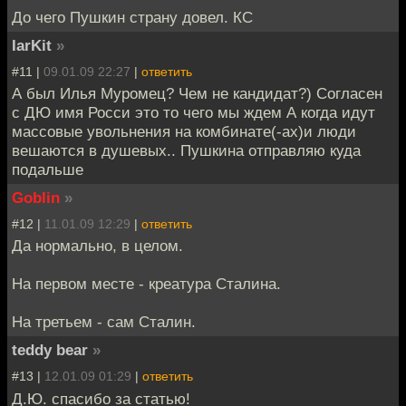
До чего Пушкин страну довел. КС
IarKit
»
#11 |
09.01.09 22:27
|
ответить
А был Илья Муромец? Чем не кандидат?) Согласен
с ДЮ имя Росси это то чего мы ждем А когда идут
массовые увольнения на комбинате(-ах)и люди
вешаются в душевых.. Пушкина отправляю куда
подальше
Goblin
»
#12 |
11.01.09 12:29
|
ответить
Да нормально, в целом.
На первом месте - креатура Сталина.
На третьем - сам Сталин.
teddy bear
»
#13 |
12.01.09 01:29
|
ответить
Д.Ю. спасибо за статью!