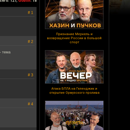
сего: 127,
Goblin
: 18
# 1
Признание Меркель и
возвращение России в большой
# 2
спорт
- тема
# 3
Атака БПЛА на Геленджик и
открытие Ормузского пролива
# 4