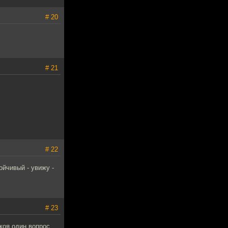
# 20
# 21
# 22
ойчивый - увижу -
# 23
коя один вопрос.