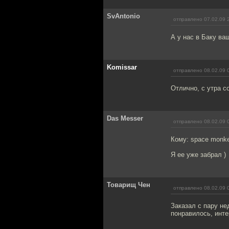
SvAntonio
отправлено 07.02.09 
А у нас в Баку ва
Komissar
отправлено 08.02.09 
Отлично, с утра с
Das Messer
отправлено 08.02.09 
Кому: space monk
Я ее уже забрал )
Товарищ Чен
отправлено 08.02.09 
Заказал с пару не
понравилось, инте