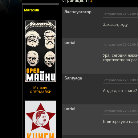
cтраницы: 1 |
2
Магазин
Эксплуататор
отправлено 26.01.09 
Заказал, жду.
unrial
отправлено 27.01.09 
Ура, сегодня нако
короткоствола рас
Santyaga
отправлено 27.01.09 
Магазин
А где дают книги?
ОПЕРМАЙКИ
unrial
отправлено 27.01.09 
В питере уже наве