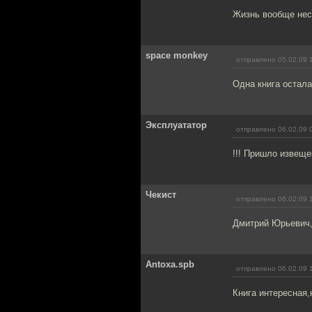
Жизнь вообще нес
space monkey
отправлено 05.02.09 
Одна книга остала
Эксплуататор
отправлено 06.02.09 
!!! Пришло извеще
Чекист
отправлено 06.02.09 
Дмитрий Юрьевич,
Antoxa.spb
отправлено 06.02.09 
Книга интересная,