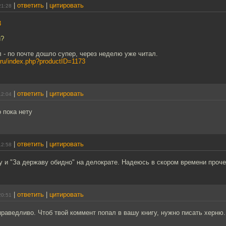
|
ответить
|
цитировать
21:28
3
и?
л - по почте дошло супер, через неделю уже читал.
t.ru/index.php?productID=1173
|
ответить
|
цитировать
12:04
о пока нету
|
ответить
|
цитировать
12:58
у и "За державу обидно" на делократе. Надеюсь в скором времени проче
|
ответить
|
цитировать
20:51
праведливо. Чтоб твой коммент попал в вашу книгу, нужно писать херню.