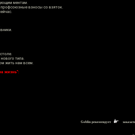
вующим ментам.
 профсоюзные взносы со взяток.
сейчас.
.
овники.
 столе.
нового типа.
ом жить нам всем.
а жизнь":
Goblin рекомендует
заказат