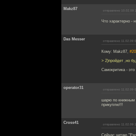
Makz87
отправлено 10.02.09 
Что характерно - 
Das Messer
отправлено 11.02.09 
Кому: Makz87,
#20
> 2)пройдет ,но б
Самокритика - это
operator31
отправлено 11.02.09 
шарю по книжным в
прикуплю!!!
Cross41
отправлено 11.02.09 
Сейчас читаю "Раз