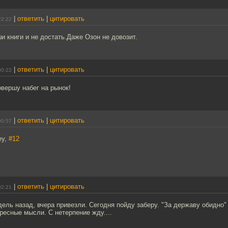
|
ответить
|
цитировать
22:22
ши книги и не достать.Даже Озон не довозит.
|
ответить
|
цитировать
00:22
овершу набег на рынок!
|
ответить
|
цитировать
00:57
ey,
#12
|
ответить
|
цитировать
02:21
дель назад, вчера привезли. Сегодня пойду заберу. "За державу обидно"
ресные мысли. С нетерпение жду....