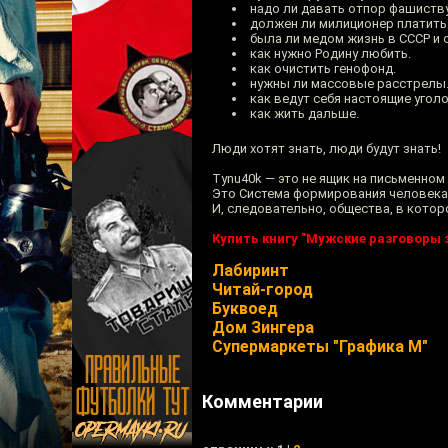
надо ли давать отпор фашист
должен ли милиционер платить
была ли медом жизнь в СССР и 
как нужно Родину любить.
как очистить генофонд.
нужны ли массовые расстрелы
как ведут себя настоящие угол
как жить дальше.
Люди хотят знать, люди будут знать!
Tynu40k — это не ящик на письменном
Это Система формирования человека 
И, следовательно, общества, в котор
Купить книгу "Мужские разговоры з
Лабиринт
Читай-город
Буквоед
Дом Зингера
Супермаркеты "Графика М"
Комментарии