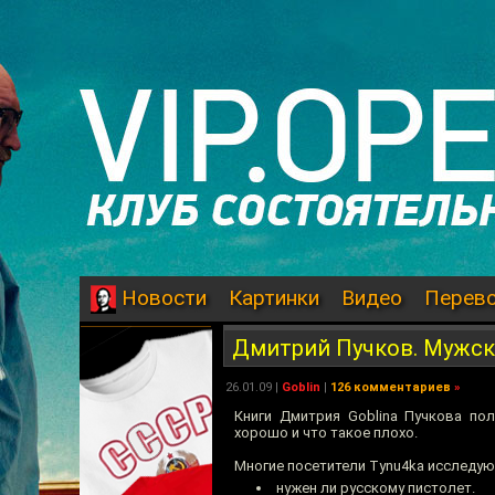
Картинки
Видео
Перев
Новости
Дмитрий Пучков. Мужски
26.01.09
|
Goblin
|
126 комментариев
»
Книги Дмитрия Goblina Пучкова по
хорошо и что такое плохо.
Многие посетители Tynu4ka исследую
нужен ли русскому пистолет.