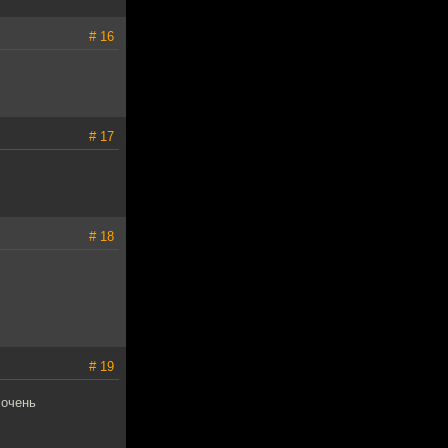
# 16
# 17
# 18
# 19
 очень