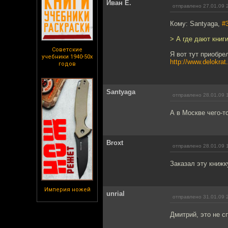
Иван Е.
отправлено 27.01.09 
Кому: Santyaga,
#
> А где дают книг
Советские
Я вот тут приобре
учебники 1940-50х
http://www.delokra
годов
Santyaga
отправлено 28.01.09 
А в Москве чего-т
Broxt
отправлено 28.01.09 
Заказал эту книжк
Империя ножей
unrial
отправлено 31.01.09 
Дмитрий, это не с