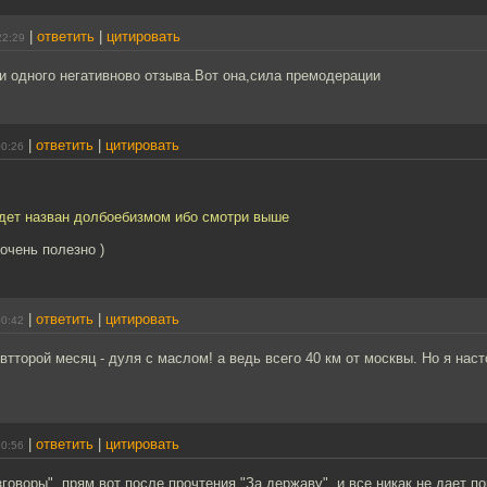
|
ответить
|
цитировать
22:29
ни одного негативново отзыва.Вот она,сила премодерации
|
ответить
|
цитировать
00:26
удет назван долбоебизмом ибо смотри выше
 очень полезно )
|
ответить
|
цитировать
00:42
тторой месяц - дуля с маслом! а ведь всего 40 км от москвы. Но я наст
|
ответить
|
цитировать
10:56
говоры", прям вот после прочтения "За державу", и все никак не дает по