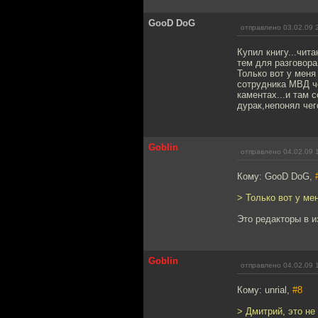
GooD DoG
отправлено 03.02.09 
Купил книгу...чит
тем для разговора
Только вот у меня
сотрудника МВД че
каментах...и там 
дурак,непонял чег
Goblin
отправлено 04.02.09 
Кому: GooD DoG,
> Только вот у ме
Это редакторы в и
Goblin
отправлено 04.02.09 
Кому: unrial,
#8
> Дмитрий, это не