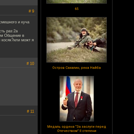
65
# 9
смешного и куча
сть раз:2а
дём Общение в
й косяк?или можт я
# 10
Остров Сахалин, река Найба
# 11
Медаль ордена "За заслуги перед
Отечеством" II степени