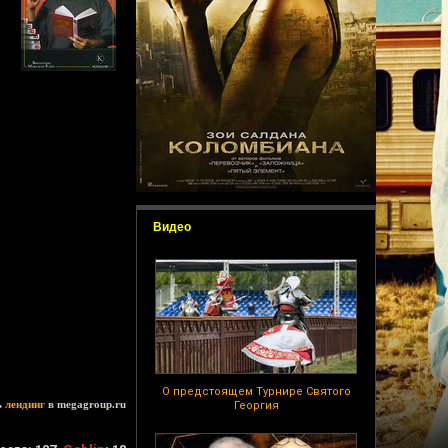
Видео
О предстоящем Турнире Святого
ь
лендинг
в megagroup.ru
Георгия