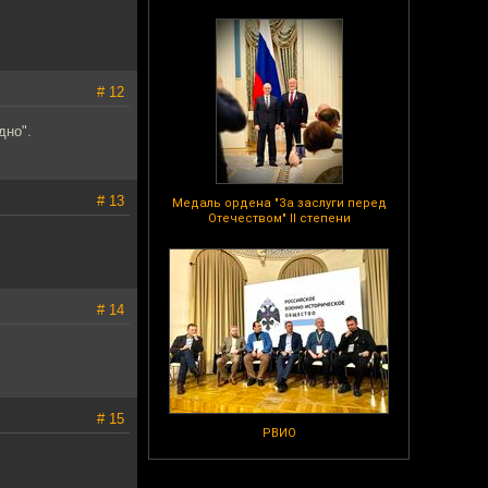
# 12
дно".
# 13
Медаль ордена "За заслуги перед
Отечеством" II степени
# 14
# 15
РВИО