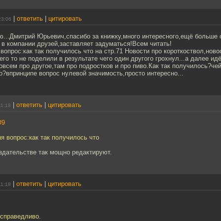
|
ответить
|
цитировать
23:06
аю...Дмитрий Юрьевич,спасибо за книжку,много интересного,ещё больше 
 в компании друзей,заставляет задуматься!Всем читать!
 вопрос:как так получилось что на стр.71 Новости про короткоствол,ново
го то не поделили в результате чего один другого грохнул...а далее и
совсем про другое,там про подростков и про пиво.Как так получилось?че
о?впринципе вопрос нулевой значимость,просто интересно...
|
ответить
|
цитировать
11:18
#9
ня вопрос:как так получилось что
здательстве так мощно редактируют.
|
ответить
|
цитировать
11:18
 справедливо.