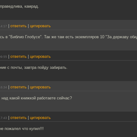
праведлива, камрад.
|
ответить
|
цитировать
14:17
сь в "Библио Глобусе". Так же там есть экземпляров 10 "За державу оби
|
ответить
|
цитировать
09:55
ние с почты, завтра пойду забирать.
|
ответить
|
цитировать
16:34
 над какой книжкой работаете сейчас?
|
ответить
|
цитировать
17:43
не пожалел что купил!!!