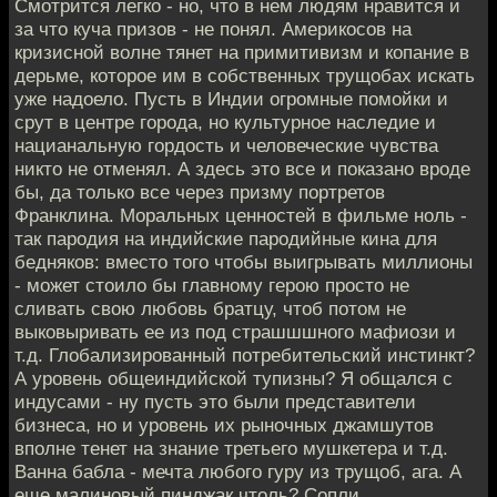
Смотрится легко - но, что в нем людям нравится и
за что куча призов - не понял. Америкосов на
кризисной волне тянет на примитивизм и копание в
дерьме, которое им в собственных трущобах искать
уже надоело. Пусть в Индии огромные помойки и
срут в центре города, но культурное наследие и
нацианальную гордость и человеческие чувства
никто не отменял. А здесь это все и показано вроде
бы, да только все через призму портретов
Франклина. Моральных ценностей в фильме ноль -
так пародия на индийские пародийные кина для
бедняков: вместо того чтобы выигрывать миллионы
- может стоило бы главному герою просто не
сливать свою любовь братцу, чтоб потом не
выковыривать ее из под страшшшного мафиози и
т.д. Глобализированный потребительский инстинкт?
А уровень общеиндийской тупизны? Я общался с
индусами - ну пусть это были представители
бизнеса, но и уровень их рыночных джамшутов
вполне тенет на знание третьего мушкетера и т.д.
Ванна бабла - мечта любого гуру из трущоб, ага. А
еще малиновый пинджак чтоль? Сопли.