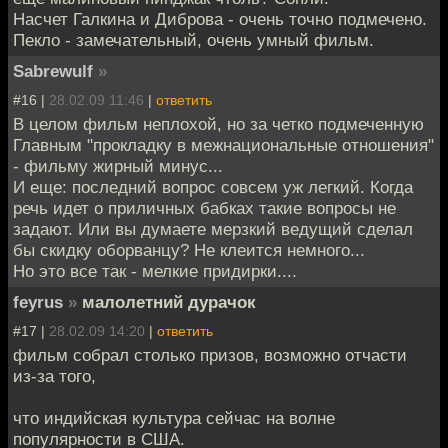
Насчет Галкина и Диброва - очень точно подмечено.
Пекло - замечательный, очень умный фильм.
Sabrewulf
»
#16 |
28.02.09 11:46
|
ответить
В целом фильм неплохой, но за четко подмеченную
Главным "прокладку в межнациональные отношения"
- фильму жирный минус...
И еще: последний вопрос совсем уж легкий. Когда
речь идет о приличных бабках такие вопросы не
задают. Или вы думаете мерзкий ведущий сделал
бы скидку оборванцу? Не клеится немного...
Но это все так - мелкие придирки....
feyrus
»
малолетний дурачок
#17 |
28.02.09 14:20
|
ответить
фильм собрал столько призов, возможно отчасти
из-за того,
что индийская культура сейчас на волне
популярности в США.