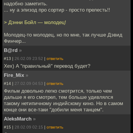
надобно заметить.
... ну а эпизод про сортир - просто прелесть!!
> Дэнни Бойл — молодец!
Молодец-то молодец, но по мне, так лучше Дэвид
Финчер...
B@rd
»
#13 |
26.02.09 23:52
|
ответить
Хех) А "правильный" перевод будет?
Fire_Mix
»
#14 |
27.02.09 04:53
|
ответить
Фильм довольно легко смотрится, только чем
дальше я его смотрел, тем больше удивлялся
такому нетипичному индийскому кино. Но в самом
конце они все-таки "добили меня танцем".
AleksMarch
»
#15 |
28.02.09 02:15
|
ответить