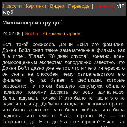
Новости
|
Картинки
|
Видео
|
Переводы
|
Магазин
|
VIP
клуб
Миллионер из трущоб
24.02.09 |
Goblin
|
76 комментариев
Есть такой режиссёр, Дэнни Бойл его фамилия.
Дэнни Бойл снял такие замечательные фильмы как
"На игле", "Пляж", "28 дней спустя". Конечно, всем
доморощенным экспертам доподлинно известно, что
Дэнни Бойл давно уже не тот, что ничего интересного
он снять не способен, чему свидетельством его
фильмы. Ну, так бывает с дебилами, которые
разводятся, а потом бывшую жену/мужа обильно
поливают помоями. Дескать, вот ведь гадина какая
была, подумать только! И это было не так, и это не
эдак, и пр. и др. Дебилы никогда не вспомнят про то,
что было хорошего: что была любовь, что была
радость, что вместе было хорошо. Ну — не
сложилось, да. Но ведь было же хорошо? Было. Так