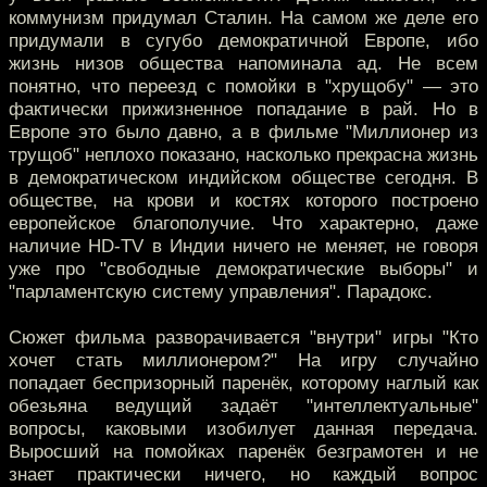
коммунизм придумал Сталин. На самом же деле его
придумали в сугубо демократичной Европе, ибо
жизнь низов общества напоминала ад. Не всем
понятно, что переезд с помойки в "хрущобу" — это
фактически прижизненное попадание в рай. Но в
Европе это было давно, а в фильме "Миллионер из
трущоб" неплохо показано, насколько прекрасна жизнь
в демократическом индийском обществе сегодня. В
обществе, на крови и костях которого построено
европейское благополучие. Что характерно, даже
наличие HD-TV в Индии ничего не меняет, не говоря
уже про "свободные демократические выборы" и
"парламентскую систему управления". Парадокс.
Сюжет фильма разворачивается "внутри" игры "Кто
хочет стать миллионером?" На игру случайно
попадает беспризорный паренёк, которому наглый как
обезьяна ведущий задаёт "интеллектуальные"
вопросы, каковыми изобилует данная передача.
Выросший на помойках паренёк безграмотен и не
знает практически ничего, но каждый вопрос