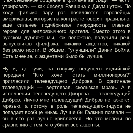
Межплеменное общение в фильме выглядит — если
утрировать — как беседа Равшана с Джумшутом. По
ходу фильма пару раз появляются европейцы/
американцы, которые на контрасте говорят правильно,
ещё сильнее подчёркивая инородность главных
героев для англоязычного зрителя. Вместо этого в
русском дубляже мы, как положено, получили речь
выпускников филфака: никаких акцентов, никакой
безграмотности. В общем, "улучшили" Дэнни Бойла.
Есть мнение, с акцентами было бы лучше.
Ну и, до кучи, на озвучку ведущего индийской
передачи "Кто хочет стать миллионером?"
пригласили телеведущего Диброва. В оригинале
телеведущий — вертлявая, скользкая мразь. А в
исполнении телеведущего Диброва — телеведущий
Дибров. Лично мне телеведущий Дибров не кажется
мразью, а потому в роль телеведущего-индуса не
попадает вообще никак. Лучше бы Галкина позвали —
он в сто раз лучше кривляется. Но это мелочи по
сравнению с тем, что убили все акценты.