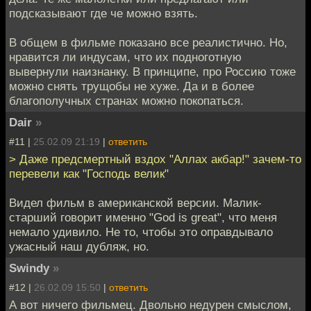
подсказывают где че можно взять.
В общем в фильме показано все реалистично. Но,
нравится ли индусам, что их подноготную
вывернули наизнанку. В принципе, про Россию тоже
можно снять трущобы не хуже. Да и в более
благополучных странах можно покопаться.
Dair
»
#11 |
25.02.09 21:19
|
ответить
> Даже предсмертный вздох "Аллах акбар!" зачем-то
перевели как "Господь велик"
Видел фильм в американской версии. Малик-
старший говорит именно "God is great", что меня
немало удивило. Не то, чтобы это оправдывало
ужасный наш дубляж, но.
Swindy
»
#12 |
26.02.09 15:50
|
ответить
А вот ничего фильмец. Двольно недурен смыслом,