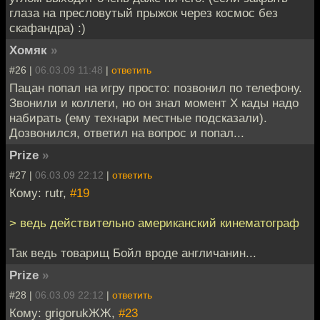
глаза на пресловутый прыжок через космос без
скафандра) :)
Хомяк
»
#26 |
06.03.09 11:48
|
ответить
Пацан попал на игру просто: позвонил по телефону.
Звонили и коллеги, но он знал момент Х кады надо
набирать (ему технари местные подсказали).
Дозвонился, ответил на вопрос и попал...
Prize
»
#27 |
06.03.09 22:12
|
ответить
Кому: rutr,
#19
> ведь действительно американский кинематограф
Так ведь товарищ Бойл вроде англичанин...
Prize
»
#28 |
06.03.09 22:12
|
ответить
Кому: grigorukЖЖ,
#23