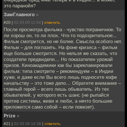
это паранойя?
ЗамГлавного
»
#20 |
02.03.09 11:54
|
ответить
После просмотра фильма - чувство пограничное. То
ли хорош он, то ли плох. Что-то подозрительное...
Фильм смотрится, но не более. Смысла особого нет.
Фильм – для поглазеть. На фоне кризиса – фильм
еще больше смотрится. Но нельзя же сказать, что
создатели предвидели… Но показателен урожай
призов. Киноакадемики как бы зарекламировали
фильм: типа смотрите – рекомендуем – в Индии
хуже, и даже если Вы всего лишь подносите кофе
начальству – это тоже дело… Обратите внимание –
главный герой – всего лишь обыватель. Из тех
обывателей, у которого есть шанс (не рыпайся
против системы, живи и люби, а нечто большее
приложится само собой – если повезет).
Prize
»
#21 |
02.03.09 14:38
|
ответить