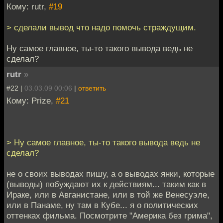
Кому: rutr,
#19
> сделали вывод что надо помочь страждущим.
Ну самое главное, ты-то такого вывода ведь не
сделал?
rutr
»
#22 |
03.03.09 00:06
|
ответить
Кому: Prize,
#21
> Ну самое главное, ты-то такого вывода ведь не
сделал?
не о своих выводах пишу, а о выводах янки, которые
(выводы) побуждают их к действиям... таким как в
Ираке, или в Авганистане, или в той же Венесуэле,
или в Панаме, ну там в Кубе... я о политических
оттенках фильма. Посмотрите "Америка без грима",