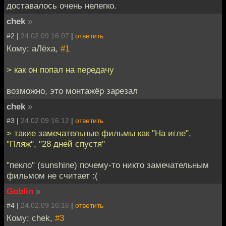
доставалось очень нелегко.
chek
»
#2 |
24.02.09 16:07
|
ответить
Кому: аЛёха,
#1
> как он попал на передачу
возможно, это монтажёр зарезал
chek
»
#3 |
24.02.09 16:12
|
ответить
> такие замечательные фильмы как "На игле",
"Пляж", "28 дней спустя"
"пекло" (sunshine) почему-то никто замечательным
фильмом не считает :(
Goblin
»
#4 |
24.02.09 16:16
|
ответить
Кому: chek,
#3