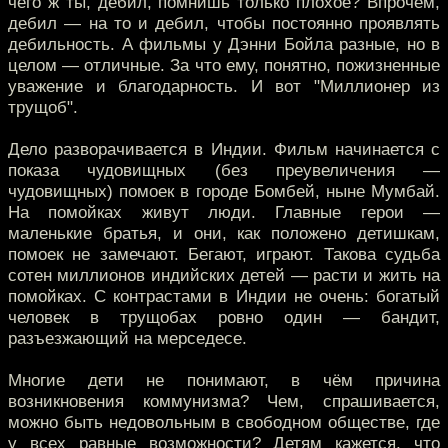
чего ж ты, дебил, помнишь только плохое? Впрочем,
дебил — на то и дебил, чтобы постоянно проявлять
дебильность. А фильмы у Дэнни Бойла разные, но в
целом — отличные. За что ему, понятно, пожизненные
уважение и благодарность. И вот "Миллионер из
трущоб".
Дело разворачивается в Индии. Фильм начинается с
показа чудовищных (без преувеличения —
чудовищных) помоек в городе Бомбей, ныне Мумбай.
На помойках живут люди. Главные герои —
маленькие братья, и они, как положено детишкам,
помоек не замечают. Бегают, играют. Такова судьба
сотен миллионов индийских детей — расти и жить на
помойках. С контрастами в Индии не очень: богатый
человек в трущобах ровно один — бандит,
разъезжающий на мерседесе.
Многие дети не понимают, в чём причина
возникновения коммунизма? Чем, спрашивается,
можно быть недовольным в свободном обществе, где
у всех равные возможности? Детям кажется, что