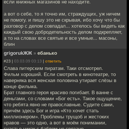
если книжных магазинов не находите.
а вот о себе, то я точно им, страждущих, уж ничем
не помогу. и пишу это не скрывая, ибо хочу что бы
разговор с делом совпадал... хотелось бы видеть как
каждый свою добродетельность делом подкрепляет,
а то на словах все святые и все умные... масоны,
блин
grigorukЖЖ
»
ебанько
#23 |
03.03.09 03:13
|
ответить
Слава питерским пиратам. Таки отсмотрел.
Фильм хороший. Если смотреть в кинотеатре, то
наверняка вся женская половина утирает слёзы в
конце фильма.
Брат главного героя красиво погибает. В ванне с
деньгами, со словами «Бог есть». Такое ощущение,
что ребята явно не православные. Судите сами,
причём здесь Бог и игра «Кто хочет стать
миллионером». Проблемы трущоб и жестоких
нравов — это одно, а вот в моём понимании,
счастье никак с баблом не связано.