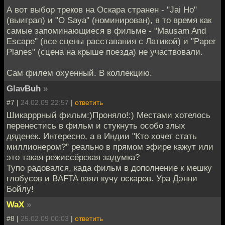
А вот выбор треков на Оскара странен - "Jai Ho"
(выиграл) и "O Saya" (номинирован), в то время как
самые запоминающиеся в фильме - "Mausam And
Escape" (все сцены расставания с Латикой) и "Paper
Planes" (сцена на крыше поезда) не участвовали.
Сам филем охуенный. В коллекцию.
GlavBuh
»
#7 |
24.02.09 22:57
|
ответить
Шикарррный фильм:)Проняло!:) Местами хотелось
перенестись в фильм и стукнуть особо злых
дяденек. Интересно, а в Индии "Кто хочет стать
миллионером?" реально в прямом эфире кажут или
это такая режиссёрская задумка?
Тупо радовался, када фильм в дополнение к мешку
глобусов и BAFTA взял кучу оскаров. Ура Дэнни
Бойлу!
WaX
»
#8 |
25.02.09 00:03
|
ответить