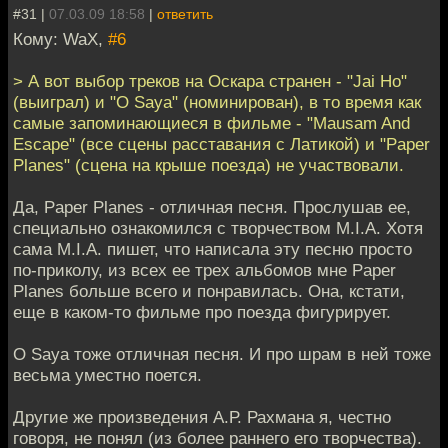
#31 |
07.03.09 18:58
|
ответить
Кому: WaX,
#6
> А вот выбор треков на Оскара странен - "Jai Ho"
(выиграл) и "O Saya" (номинирован), в то время как
самые запоминающиеся в фильме - "Mausam And
Escape" (все сцены расставания с Латикой) и "Paper
Planes" (сцена на крыше поезда) не участвовали.
Да, Paper Planes - отличная песня. Прослушав ее,
специально ознакомился с творчеством M.I.A. Хотя
сама M.I.A. пишет, что написала эту песню просто
по-приколу, из всех ее трех альбомов мне Paper
Planes больше всего и понравилась. Она, кстати,
еще в каком-то фильме про поезда фигурирует.
O Saya тоже отличная песня. И про шрам в ней тоже
весьма уместно поется.
Другие же произведения А.Р. Рахмана я, честно
говоря, не понял (из более раннего его творчества).