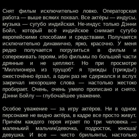
Снят фильм исключительно ловко. Операторская
работа — выше всяких похвал. Все актёры — индусы,
музыка — сугубо индийская. Не-индус только Дэнни
Бойл, который всё индийское снимает сугубо
европейскими способами и средствами. Получается
исключительно динамично, ярко, красочно. У меня
редко получается погрузиться в фильм и
сопереживать героям, ибо фильмы по большей части
дрянные и не цепляют. Но при просмотре
"Миллионера из трущоб" я трижды (трижды!)
ожесточённо ёрзал, а один раз не сдержался и вслух
закричал нехорошие слова — настолько жестоко
пробирает. Очень, очень умело прописано и снято.
Дэнни Бойлу — глубочайшее уважение.
Особое уважение — за игру актёров. Ни в одном
персонаже не видно актёра, в кадре все просто живут.
Причём каждого героя играет по три человека —
маленький мальчик/девочка, подросток, юноша/
девушка. И все — чисто брильянты, настолько