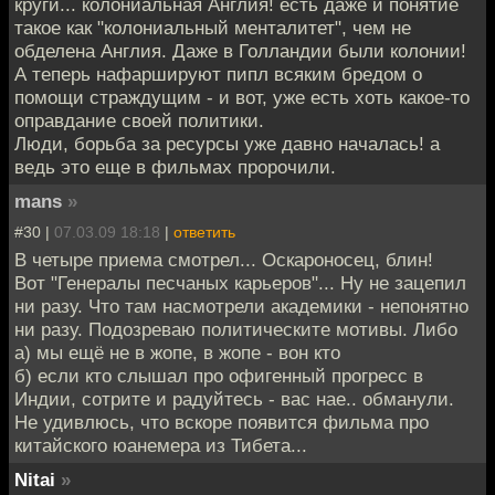
круги... колониальная Англия! есть даже и понятие
такое как "колониальный менталитет", чем не
обделена Англия. Даже в Голландии были колонии!
А теперь нафаршируют пипл всяким бредом о
помощи страждущим - и вот, уже есть хоть какое-то
оправдание своей политики.
Люди, борьба за ресурсы уже давно началась! а
ведь это еще в фильмах пророчили.
mans
»
#30 |
07.03.09 18:18
|
ответить
В четыре приема смотрел... Оскароносец, блин!
Вот "Генералы песчаных карьеров"... Ну не зацепил
ни разу. Что там насмотрели академики - непонятно
ни разу. Подозреваю политическите мотивы. Либо
а) мы ещё не в жопе, в жопе - вон кто
б) если кто слышал про офигенный прогресс в
Индии, сотрите и радуйтесь - вас нае.. обманули.
Не удивлюсь, что вскоре появится фильма про
китайского юанемера из Тибета...
Nitai
»