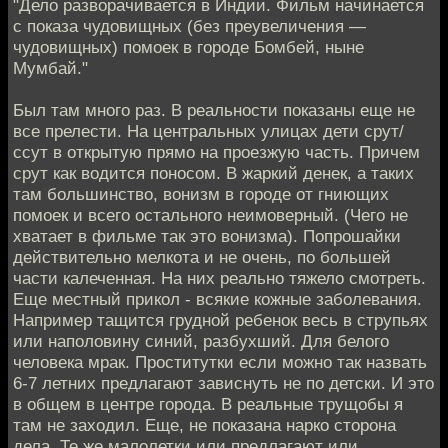
"Дело разворачивается в Индии. Фильм начинается
с показа чудовищных (без преувеличения —
чудовищных) помоек в городе Бомбей, ныне
Мумбай."
Был там много раз. В реальности показаны еще не
все прелести. На центральных улицах дети срут/
ссут в открытую прямо на проезжую часть. Причем
срут как водится поносом. В жаркий денек, а таких
там большинство, вонизм в городе от гниющих
помоек и всего остального неимоверный. (Чего не
хватает в фильме так это вонизма). Попрошайки
действительно мелкота и не очень, по большей
части калеченная. На них реально тяжело смотреть.
Еще местный прикол - всякие кожные заболевания.
Например тащится грудной ребенок весь в струпьях
или наполовину синий, разбухший. Для белого
человека мрак. Проститутки если можно так назвать
6-7 летних предлагают зависнуть не по детски. И это
в общем в центре города. В реальные трущобы я
там не заходил. Еще, не показана нарко сторона
дела. Те же малолетки или предлагают или