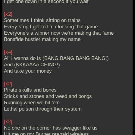
I get one down in a second if you wait
[x2]
Sometimes I think sitting on trains
Every stop I get to I'm clocking that game
Everyone's a winner now we're making that fame
Bonafide hustler making my name
[x4]
All I wanna do is (BANG BANG BANG BANG!)
And (KKKAAAA CHING!)
And take your money
[x2]
Pirate skulls and bones
Sticks and stones and weed and bongs
Running when we hit 'em
Lethal poison through their system
[x2]
No one on the corner has swagger like us
Hit me on my Burner prepaid wireless