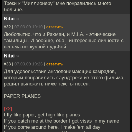
Треки к "Миллионеру" мне понравились много
больше.
Nitai
»
#32 |
07.03.09 19:10
|
ответить
Любопытно, что и Рахман, и M.I.A. - этнические
тамильцы. И вообще, оба - интересные личности с
весьма нескучной судьбой.
Nitai
»
#33 |
07.03.09 19:26
|
ответить
Для удовольствия англопонимающих камрадов,
которым понравились саундтреки из этого фильма,
решил выложить ниже тексты песен:
PAPER PLANES
[x2]
I fly like paper, get high like planes
If you catch me at the border I got visas in my name
If you come around here, I make 'em all day