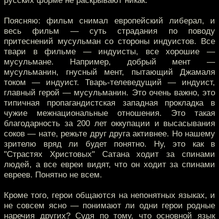
русских форме не раскрывают никак.
Поясняю: фильм снимал европейский либерал, и
весь фильм — суть страдания по поводу
притеснений мусульман со стороны индуистов. Все
твари в фильме — индуисты, все хорошие —
мусульмане. Например, добрый мент —
мусульманин, гнусный мент, пытающий Джамаля
током — индуист. Тварь-телеведущий — индуист,
главный герой — мусульманин. Это очень важно, это
типичная пропагандистская западная прокладка в
чужие межнациональные отношения. Это такая
благодарность за 200 лет оккупации и высасывания
соков — нате, режьте друг друга активнее. Но нашему
зрителю вряд ли будет понятно. Ну, это как в
"Страстях Христовых" Сатана ходит за спинами
людей, а все евреи видят, что он ходит за спинами
евреев. Понятно не всем.
Кроме того, герои общаются на непонятных языках, и
не совсем ясно — понимают ли одни герои родные
наречия других? Судя по тому, что основной язык