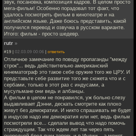
звук, посановка, композиция кадров. В целом просто
мега-фильм! Особенно порадовал тот факт, что
удалось посмотреть фильм в кинотеатре и на
английском языке. Даже боюсь представить, какой
получился перевод и озвучка в русском варианте.
Итого: фильм - просто шедевр.
rutr
»
#19 |
02.03.09 00:06
|
ответить
Отличное замечание по поводу пропаганды "между
строк"... ведь действительно американский
кинематограф это такое себе оружие того же ЦРУ. И
представьте себе развитие того же сюжета что и с
сербами, только в этот раз с индусами, а
мусульмане они ведь и албанцы.
А фильм в целом не понравился, уж больно слезу
выдавливает Дэнни, дескать смотрите как плохо
живут без демократии. И никто спрашивать не будет
в индусов надо им демократия или нет, ведь фильм
посмотрели все... сделали вывод что надо помочь
страждущим. Так что ждем лет так через пять
очередной бред янки теперь и в Индии... а может,