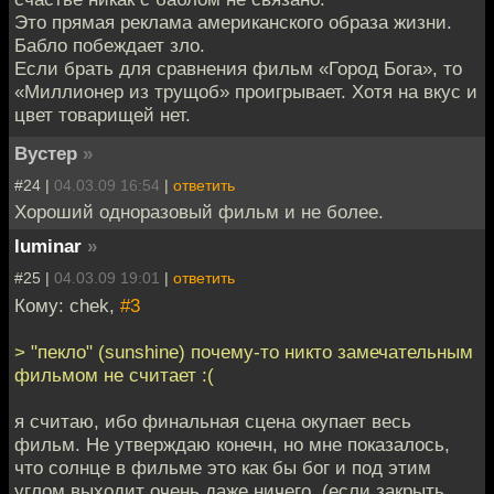
Это прямая реклама американского образа жизни.
Бабло побеждает зло.
Если брать для сравнения фильм «Город Бога», то
«Миллионер из трущоб» проигрывает. Хотя на вкус и
цвет товарищей нет.
Вустер
»
#24 |
04.03.09 16:54
|
ответить
Хороший одноразовый фильм и не более.
luminar
»
#25 |
04.03.09 19:01
|
ответить
Кому: chek,
#3
> "пекло" (sunshine) почему-то никто замечательным
фильмом не считает :(
я считаю, ибо финальная сцена окупает весь
фильм. Не утверждаю конечн, но мне показалось,
что солнце в фильме это как бы бог и под этим
углом выходит очень даже ничего. (если закрыть