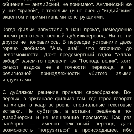
общения — английский, не понимают. Английский же
у них "кривой", с тяжёлым (и не очень) "индийским"
акцентом и примитивными конструкциями.
Когда фильм запустили в наш прокат, немедленно
посмотрел отечественный дубляж/перевод. Ни то, ни
другое не понравилось. В переводе устранили даже
горячо любимое "Ача, ача!", что огорчило до
невозможности. Даже предсмертный вздох "Аллах
акбар!" зачем-то перевели как "Господь велик", хотя
смысл вздоха не в точности перевода, а в
религиозной принадлежности убитого злыми
индуистами.
C дубляжом решение приняли своеобразное. Во-
первых, в оригинале фильма там, где герои говорят
на хинди, в кадр встроены специальные текстовые
вставки. Не субтитры, а вставки, решённые по-
дизайнерски и не мешающие просмотру. Как раз
наоборот — именно текстовый перевод даёт
возможность "погрузиться" в происходящее, ибо