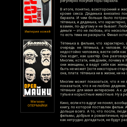
регулярно покупая горы барахла.
В итоге, понятно, всесторонний и же
кроме секса. Дяденька внезапно по
барахла. И чем больше было потрач
тётенька, и дяденька, что характерно
взамен, по-другому и не бывает. Люб
деньги — это не любовь, это несколь
Империя ножей
то есть тема не раскрыта. Финал оста
Тётенька в фильме, что характерно,
очередь не тётенька, а человек. 
недостойно человека, вести себя как
Она ходит, как шахтёр. Она разговар
Многим, кстати, невдомёк, почему в 
они женщины, и ведут себя как жен
быть не может (хотя некоторые стараю
она, плата: тётенька ни в жизни, ни 
Многим может показаться, что я не 
показаться, что я не люблю дяденек.
тётеньки для меня интереснее. А к 
тупые и корыстные животные. Ну а р
Магазин
Кино, если кто вдруг не понял, вообщ
ОПЕРМАЙКИ
книгу, по которой поставлен фильм. 
дольше всего. А то, что после, люд
фильмы, добрые и романтичные, нрав
как нетрудно догадаться, не будут р