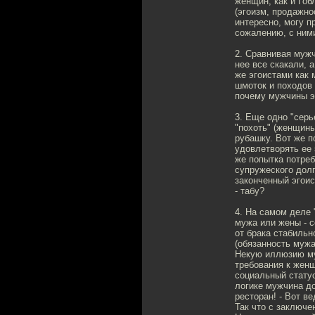
женщин, как и Гоб
(эгоизм, продажно
интересно, могу п
сожалению, с ними
2. Сравнивая мужч
нее все скакали, 
же эгоистами как м
шмоток и походов 
почему мужчины эг
3. Еще одно "серь
"похоть" (женщины
рубашку. Вот же п
удовлетворять ее 
же попытка потреб
супружеского долг
законченный эгоис
- табу?
4. На самом деле 
мужа или жены - 
от брака стабильн
(обязанность мужа
Некую иллюзию му
требования к женщ
социальный статус
логике мужчина до
ресторан! - Вот ве
Так что с заключе