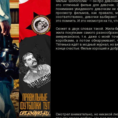
Фильм "Шопоголик" — он про девочек
это отличный фильм для девочек. 
понимание увиденного девочкам ни к
просмотр фильмов, как правило, м
соответственно, девочки выбирают 
это помнить. И это несмотря на то, 
Сюжет в двух словах такой. Жила-бы
жила покупками самого разнообразно
американское, т.е. даже с моей то
коробками, а потом обнаруживает, 
Тётенька идёт в модный журнал, но в
конце счастье. Фильм хороший и добр
Смотрел внимательно, но никакой люб