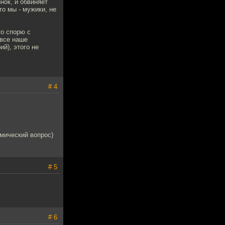
нок, и обвиняет
то мы - мужики, не
то спорю с
 все наше
й), этого не
# 4
емический вопрос)
# 5
# 6