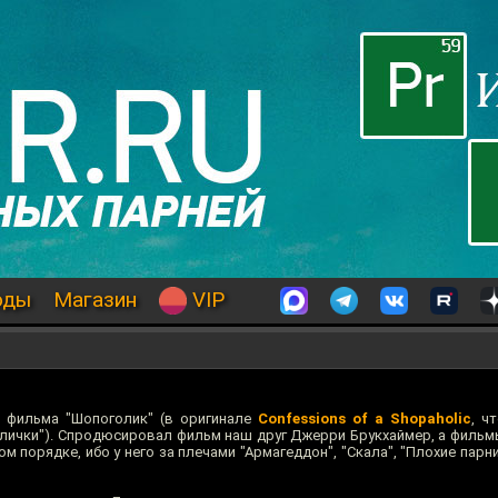
оды
Магазин
VIP
 фильма "Шопоголик" (в оригинале
Confessions of a Shopaholic
, ч
лички"). Спродюсировал фильм наш друг Джерри Брукхаймер, а фильм
 порядке, ибо у него за плечами "Армагеддон", "Скала", "Плохие парн