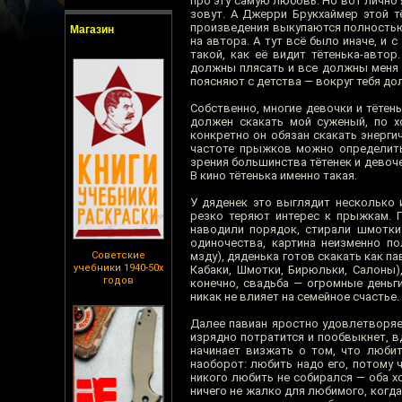
про эту самую любовь. Но вот лично я
зовут. А Джерри Брукхаймер этой т
произведения выкупаются полностью
Магазин
на автора. А тут всё было иначе, и
такой, как её видит тётенька-автор
должны плясать и все должны меня л
поясняют с детства — вокруг тебя д
Собственно, многие девочки и тётен
должен скакать мой суженый, по 
конкретно он обязан скакать энерги
частоте прыжков можно определить 
зрения большинства тётенек и девочек
В кино тётенька именно такая.
У дяденек это выглядит несколько 
резко теряют интерес к прыжкам. П
наводили порядок, стирали шмотки
одиночества, картина неизменно по
Советские
мзду), дяденька готов скакать как па
учебники 1940-50х
Кабаки, Шмотки, Бирюльки, Салоны)
годов
конечно, свадьба — огромные деньг
никак не влияет на семейное счастье
Далее павиан яростно удовлетворяе
изрядно потратится и пообвыкнет, вд
начинает визжать о том, что любит
наоборот: любить надо его, потому ч
никого любить не собирался — оба хо
ничего не жалко для любимого, когда