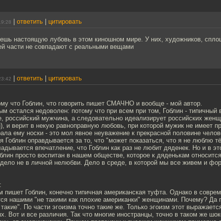
|
ответить
|
цитировать
19:28
йдешь настоящую лубовь в этом киношном мире. У них, художников, сп
ей части не совпадают с реальными вещами
|
ответить
|
цитировать
23:42
му что Гоблин, что говорить пишет СМАЧНО и вообще - мой автор.
м остался недоволен: потому что при всем при том, Гоблин - типичный
е, российский мужчина, а следовательно идеализирует российских женщ
и), и верит в некую равноправную любовь, при которой мужик не имеет п
ала ему носки - это мол явное неуважение к прекрасной половине чело
я Гоблин оправдывается за то, что "может показаться, что я не люблю т
ладывается впечатление, что Гоблин как раз не любит дяденек. Но и в э
облин просто воспитан в нашем обществе, которое к дяденькам относится,
 дело не в личной нелюбви. Дело в среде, в которой мы все живем и фо
:
м пишет Гоблин, конечно типичная американская туфта. Однако в совре
ся нашими "не такими как плохие американки" женщинами. Почему? Да п
е такие". По части эгоизма точно такие же. Только эгоизм этот выражаетс
х. Вот и все различия. Так что многие иностранцы, точно в таком же шок