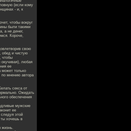
аналогичные
словную (если кому
нщинах - и, к
очет, чтобы вокруг
щины были такими
, а не денег,
емся. Короче,
довлетворив свою
, обед и чистую
, чтобы
и окучивая), любая
ния ее
а может только
, по мнению автора
Желать секса от
нормально. Ожидать
ьного обеспечения
едливые мужские
аконит ее
 следуя этой
 ты хочешь в
я жизнь.