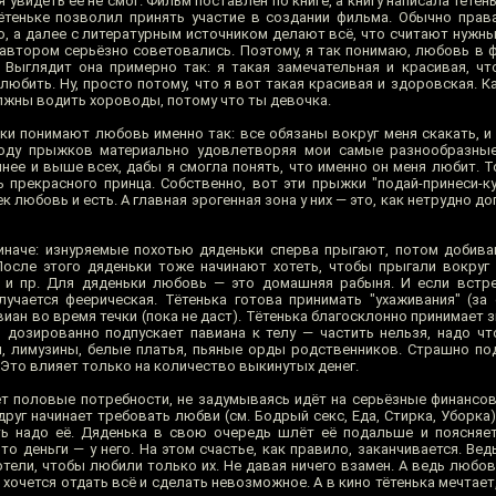
 увидеть её не смог. Фильм поставлен по книге, а книгу написала тётен
ётеньке позволил принять участие в создании фильма. Обычно прав
, а далее с литературным источником делают всё, что считают нужны
 с автором серьёзно советовались. Поэтому, я так понимаю, любовь в
. Выглядит она примерно так: я такая замечательная и красивая, чт
юбить. Ну, просто потому, что я вот такая красивая и здоровская. К
олжны водить хороводы, потому что ты девочка.
ьки понимают любовь именно так: все обязаны вокруг меня скакать, и
ходу прыжков материально удовлетворяя мои самые разнообразные
чнее и выше всех, дабы я смогла понять, что именно он меня любит. 
прекрасного принца. Собственно, вот эти прыжки "подай-принеси-ку
 любовь и есть. А главная эрогенная зона у них — это, как нетрудно до
иначе: изнуряемые похотью дяденьки сперва прыгают, потом добив
осле этого дяденьки тоже начинают хотеть, чтобы прыгали вокруг н
 и пр. Для дяденьки любовь — это домашняя рабыня. И если встре
лучается феерическая. Тётенька готова принимать "ухаживания" (з
виан во время течки (пока не даст). Тётенька благосклонно принимает з
, дозированно подпускает павиана к телу — частить нельзя, надо чт
и, лимузины, белые платья, пьяные орды родственников. Страшно под
. Это влияет только на количество выкинутых денег.
т половые потребности, не задумываясь идёт на серьёзные финансов
руг начинает требовать любви (см. Бодрый секс, Еда, Стирка, Уборка)
ь надо её. Дяденька в свою очередь шлёт её подальше и поясняет
то деньги — у него. На этом счастье, как правило, заканчивается. Ведь
тели, чтобы любили только их. Не давая ничего взамен. А ведь любов
 хочется отдать всё и сделать невозможное. А в кино тётенька мечтает