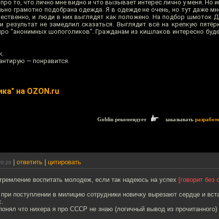
ут про то, что лично мне видно и что вызывает интерес лично у меня. Но
ьно грамотно подобрана одежда. Я в одежде не очень, но тут даже мн
ественно, и люди в них выглядят как положено. На подбор шмоток 
 результат не замедлил сказаться. Выглядит всё на крепкую пятёрку.
про "анонимных шопоголиков". Гражданам из кишлаков интересно будет
к.
антирую — понравится.
ка" на OZON.ru
Goblin рекомендует
заказывать
разработ
|
ответить
|
цитировать
20:29
стремление воспитать молодеж, если так надеюсь на успех
[говорит без 
 при поступлении в милицию сотрудники новичку вырезают сердце и вс
с.
понял что нихера я про СССР не знаю (логичный вывод из прочитанного)