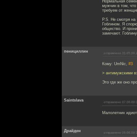
Нормальная семейн
мужчин в том, что
требуем от женщин 
P.S. Не смотря на
Гоблином. Я спорю
общество. И прони
замечают. Гоблину
пенициллин
отправлено 31.05.09 
Кому: UmNic,
#3
> антимужскими в
Это где же оно пр
Saintslava
отправлено 07.06.09 
Малолетних идиот
Драйден
отправлено 09.06.09 