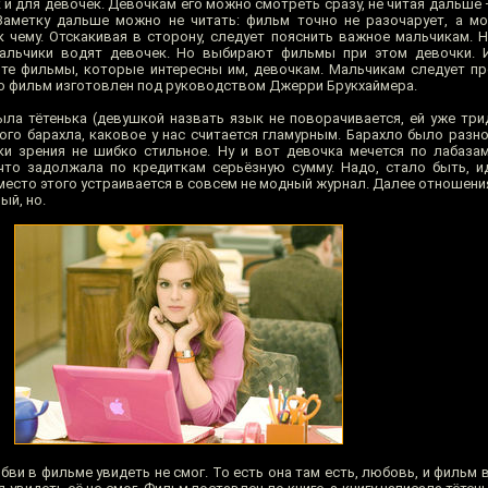
 и для девочек. Девочкам его можно смотреть сразу, не читая дальше
Заметку дальше можно не читать: фильм точно не разочарует, а мо
 чему. Отскакивая в сторону, следует пояснить важное мальчикам. 
альчики водят девочек. Но выбирают фильмы при этом девочки. И
те фильмы, которые интересны им, девочкам. Мальчикам следует пр
что фильм изготовлен под руководством Джерри Брукхаймера.
ла тётенька (девушкой назвать язык не поворачивается, ей уже трид
го барахла, каковое у нас считается гламурным. Барахло было разное
чки зрения не шибко стильное. Ну и вот девочка мечется по лабазам
что задолжала по кредиткам серьёзную сумму. Надо, стало быть, и
место этого устраивается в совсем не модный журнал. Далее отношени
ый, но.
ви в фильме увидеть не смог. То есть она там есть, любовь, и фильм в