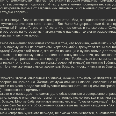
лин, от американских. Причем претензии к русским женщинам примерно 
сть, высокомерие, подлость). И черту здесь можно проводить весьма у
роцитировать письма от заграничных знакомых, и их мнение о русских же
 трудно спорить).
ин и женщин, Гоблин ставит знак равенства. Мол, женщина эгоистично х
а мужчина эгоистично хочет секса. ...Вот было бы здорово, если бы жен
ужчины! И также "эгоистично" хотели от нас секса, и только секса. Секса
в ресторан, на которые мы - эгоистичные павианы, так легко раскручива
оисты, я так и не понял.
езное обвинение" мужчинам состоит в том, что мужчина, женившись и у
, ну почему же вы не похотливы, черт возьми?!), требует от жены любви
одлец! Следуя этой логике, жениться на женщине нужно только для того
эгоизм - по прежнему скакать возле нее (попутно сам себя, обстирывая 
овать обед приравнивается к преступлению. Требовать от жены выполне
а (если кто не знает - это не только вечерний миньет) по мнению Гоблин
т. Но в чем же тогда смысл заключать брак, если секс и чистая рубашка
"мужской эгоизм" описанный Гоблином, никаким эгоизмом не является. 
совершенно нормально. Желать от мужа или жены любви - совершенно 
ости и бонусов в виде чистой рубашки (обязанность жены) или материал
) - совершенно нормально.
жского эгоизма дает на самом деле обыкновенные и совершенно справ
ине, которые она начинает выполнять только после того как мужчина уз
 браком. Многие бабы начинают вопить, что мол "сказка кончилась". Но,
лжен был бы вопить об окончании сказки еще на первом свидании - "Ах,
дь все вы такие!".
нием конфетно-букетного периода, не сказка заканчивается, а начинаетс