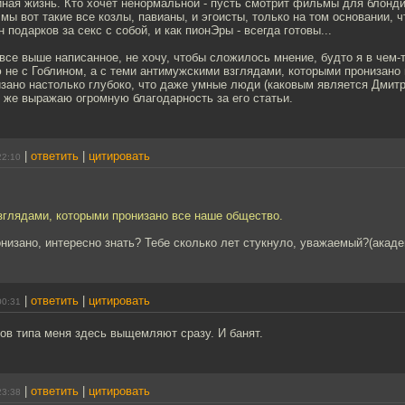
ая жизнь. Кто хочет ненормальной - пусть смотрит фильмы для блонди
 мы вот такие все козлы, павианы, и эгоисты, только на том основании, ч
подарков за секс с собой, и как пионЭры - всегда готовы...
 все выше написанное, не хочу, чтобы сложилось мнение, будто я в чем-
 не с Гоблином, а с теми антимужскими взглядами, которыми пронизано
зано настолько глубоко, что даже умные люди (каковым является Дмитри
 же выражаю огромную благодарность за его статьи.
|
ответить
|
цитировать
22:10
зглядами, которыми пронизано все наше общество.
онизано, интересно знать? Тебе сколько лет стукнуло, уважаемый?(акад
|
ответить
|
цитировать
00:31
ов типа меня здесь выщемляют сразу. И банят.
|
ответить
|
цитировать
23:38