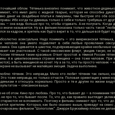
сточайший облом. Тётенька внезапно понимает, что животное-дяденька
нимает, что имел дело с жадной тварью, которая не способна думат
ено денег на свадебные платья и лимузины, тем быстрее это оба осо
, правы. Ибо когда ты думаешь только о себе и только требуешь от други
овь — она ведь больше про то, чтобы отдавать. А не получать. Когда 
ко иначе называется. Ну а в фильме показана только часть такой "люб
лся за кадром, и зритель как будто верит в то, что дальше всё будет х
 абсолютно асексуальна. Надо понимать — это американская тётенька,
Как человек она умело подавляет в себе любые проявления сексуа
 самка. Она одевается в шмотки, подчёркивающие крайне необычные ча
ивает как участковый. С такой невозможен флирт, увидев такую, не х
России тётеньки такие красивые. Ответ простой: в тёмной России тёте
щины. А в цивилизованных странах женщина — она тоже человек. При 
тся), а быть женщиной не хочет. Ну а за то, что ты просто человек — н
на экране не вызывает ни малейших эмоций. Задача выполнена.
люблю тётенек. Это неправда. Мало кто любит тётенек так сильно, ка
 Это тоже неправда, но только отчасти. Половая ориентация у меня н
дяденькам я отношусь нормально. Просто и те и другие по жизни веду
езультатом — описанное выше.
е не об этом. Кино про любовь. Про то, что бывает до — в понимании тё
А не про то, что бывает после. То, что до, как правило выглядит увлек
и стараются не вспоминать. Поэтому и фильмы снимают про то, что до
ятся зрителям. Которых, как было сказано выше, приведут на сеанс 
азочарованы фильмом "Шопоголик". Джерри Брукхаймер плохих не делае