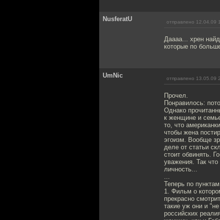
NusferatU
отправлено 12.04.09 
Даааа... хрен на
которые по больш
UmNic
отправлено 13.05.09 
Прочел.
Понравилось: пото
Однако прочитанны
к женщине и семь
то, что американк
чтобы жена постир
эгоизм. Вообще зр
деле от статьи ск
стоит обвинять. Г
уважения. Так что
личность...
...
Теперь по пунктам
1. Фильм о которо
прекрасно смотрит
такие уж они и "н
российских реалия