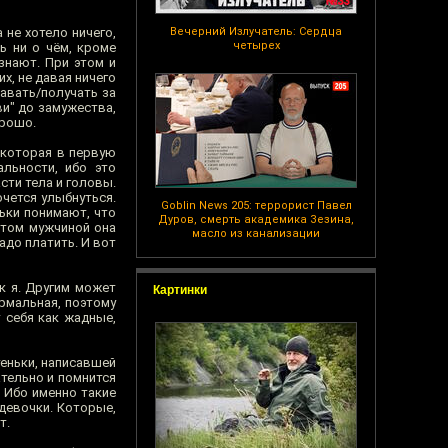
 не хотело ничего,
Вечерний Излучатель: Сердца
четырех
ь ни о чём, кроме
знают. При этом и
х, не давая ничего
давать/получать за
ви" до замужества,
орошо.
 которая в первую
льности, ибо это
сти тела и головы.
очется улыбнуться.
Goblin News 205: террорист Павел
ньки понимают, что
Дуров, смерть академика Зезина,
этом мужчиной она
масло из канализации
адо платить. И вот
к я. Другим может
Картинки
ормальная, поэтому
т себя как жадные,
теньки, написавшей
ательно и помнится
. Ибо именно такие
девочки. Которые,
т.