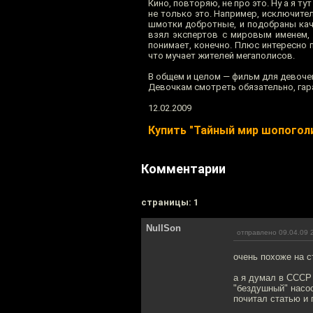
Кино, повторяю, не про это. Ну а я т
не только это. Например, исключител
шмотки добротные, и подобраны кач
взял экспертов с мировым именем, и
понимает, конечно. Плюс интересно 
что мучает жителей мегаполисов.
В общем и целом — фильм для девоче
Девочкам смотреть обязательно, гар
12.02.2009
Купить "Тайный мир шопоголи
Комментарии
cтраницы: 1
NullSon
отправлено 09.04.09 
очень похоже на 
а я думал в СССР
"бездушный" насо
почитал статью и 