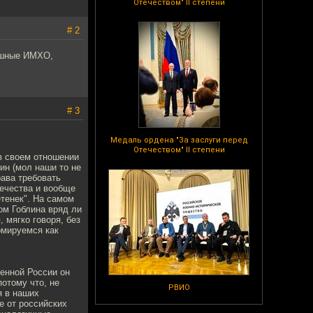
Отечеством" II степени
# 2
лошные ИМХО,
# 3
Медаль ордена "За заслуги перед
Отечеством" II степени
 в своем отношении
ин (мол наши то не
рава требовать
вечества и вообще
ётенек". На самом
том Гоблина вряд ли
 мягко говоря, без
рмируемся как
менной России он
отому что, не
РВИО
я в наших
е от российских