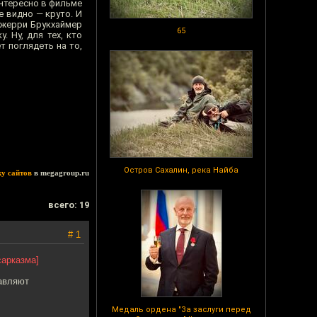
 интересно в фильме
е видно — круто. И
Джерри Брукхаймер
65
 Ну, для тех, кто
 поглядеть на то,
Остров Сахалин, река Найба
ку сайтов
в megagroup.ru
всего: 19
# 1
сарказма]
тавляют
Медаль ордена "За заслуги перед