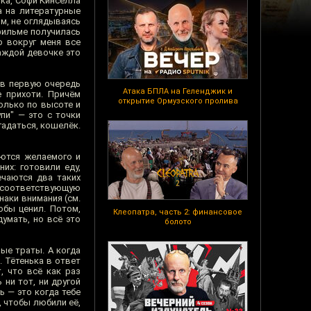
ька, Софи Кинселла
а на литературные
м, не оглядываясь
 фильме получилась
о вокруг меня все
аждой девочке это
 в первую очередь
Атака БПЛА на Геленджик и
 прихоти. Причём
открытие Ормузского пролива
Только по высоте и
пи" — это с точки
гадаться, кошелёк.
аются желаемого и
их: готовили еду,
чаются два таких
а соответствующую
наки внимания (см.
обы ценил. Потом,
Клеопатра, часть 2: финансовое
умать, но всё это
болото
ые траты. А когда
. Тётенька в ответ
, что всё как раз
 ни тот, ни другой
ь — это когда тебе
, чтобы любили её,