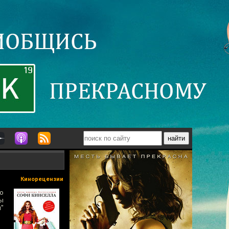
Кинорецензии
то
ы
и"