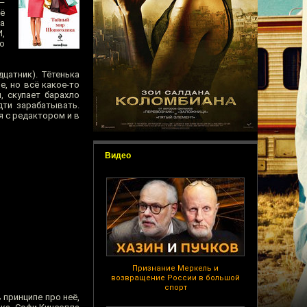
 —
ё
На
,
о
цатник). Тётенька
, но всё какое-то
, скупает барахло
дти зарабатывать.
я с редактором и в
Видео
Признание Меркель и
возвращение России в большой
спорт
 принципе про неё,