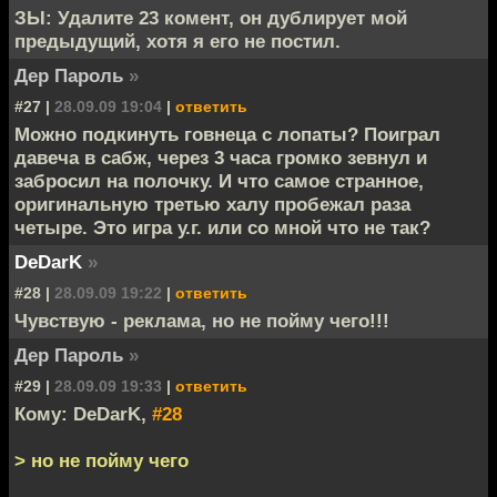
ЗЫ: Удалите 23 комент, он дублирует мой
предыдущий, хотя я его не постил.
Дер Пароль
»
#27 |
28.09.09 19:04
|
ответить
Можно подкинуть говнеца с лопаты? Поиграл
давеча в сабж, через 3 часа громко зевнул и
забросил на полочку. И что самое странное,
оригинальную третью халу пробежал раза
четыре. Это игра у.г. или со мной что не так?
DeDarK
»
#28 |
28.09.09 19:22
|
ответить
Чувствую - реклама, но не пойму чего!!!
Дер Пароль
»
#29 |
28.09.09 19:33
|
ответить
Кому: DeDarK,
#28
> но не пойму чего