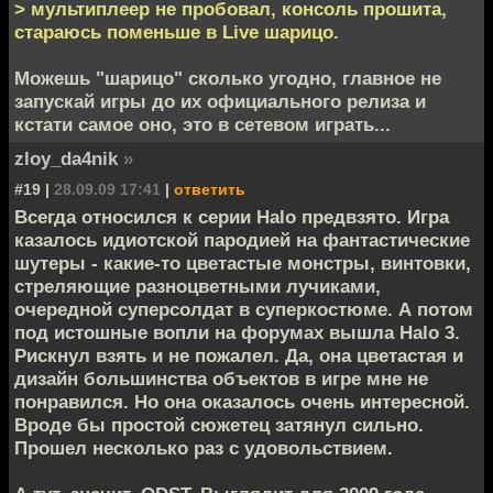
> мультиплеер не пробовал, консоль прошита,
стараюсь поменьше в Live шарицо.
Можешь "шарицо" сколько угодно, главное не
запускай игры до их официального релиза и
кстати самое оно, это в сетевом играть...
zloy_da4nik
»
#19 |
28.09.09 17:41
|
ответить
Всегда относился к серии Halo предвзято. Игра
казалось идиотской пародией на фантастические
шутеры - какие-то цветастые монстры, винтовки,
стреляющие разноцветными лучиками,
очередной суперсолдат в суперкостюме. А потом
под истошные вопли на форумах вышла Halo 3.
Рискнул взять и не пожалел. Да, она цветастая и
дизайн большинства объектов в игре мне не
понравился. Но она оказалось очень интересной.
Вроде бы простой сюжетец затянул сильно.
Прошел несколько раз с удовольствием.