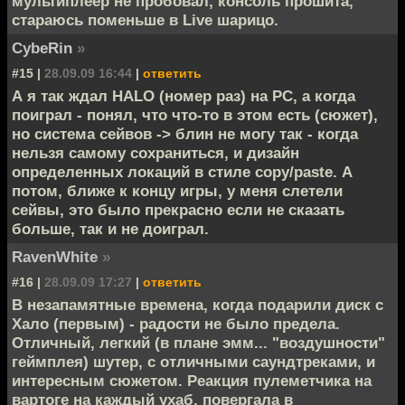
мультиплеер не пробовал, консоль прошита,
стараюсь поменьше в Live шарицо.
CybeRin
»
#15 |
28.09.09 16:44
|
ответить
А я так ждал HALO (номер раз) на PC, а когда
поиграл - понял, что что-то в этом есть (сюжет),
но система сейвов -> блин не могу так - когда
нельзя самому сохраниться, и дизайн
определенных локаций в стиле copy/paste. А
потом, ближе к концу игры, у меня слетели
сейвы, это было прекрасно если не сказать
больше, так и не доиграл.
RavenWhite
»
#16 |
28.09.09 17:27
|
ответить
В незапамятные времена, когда подарили диск с
Хало (первым) - радости не было предела.
Отличный, легкий (в плане эмм... "воздушности"
геймплея) шутер, с отличными саундтреками, и
интересным сюжетом. Реакция пулеметчика на
вартоге на каждый ухаб, повергала в