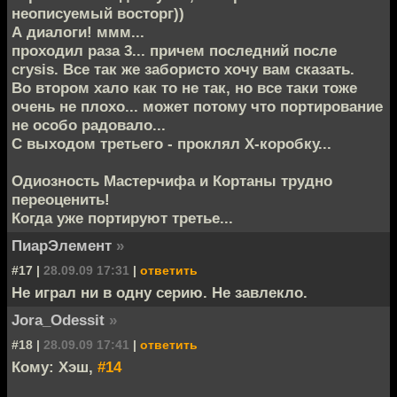
неописуемый восторг))
А диалоги! ммм...
проходил раза 3... причем последний после
crysis. Все так же забористо хочу вам сказать.
Во втором хало как то не так, но все таки тоже
очень не плохо... может потому что портирование
не особо радовало...
С выходом третьего - проклял Х-коробку...
Одиозность Мастерчифа и Кортаны трудно
переоценить!
Когда уже портируют третье...
ПиарЭлемент
»
#17 |
28.09.09 17:31
|
ответить
Не играл ни в одну серию. Не завлекло.
Jora_Odessit
»
#18 |
28.09.09 17:41
|
ответить
Кому: Хэш,
#14