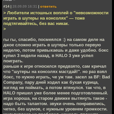
#14 |
28.09.09 16:31
|
ответить
> Любители истошных воплей о "невозможности
играть в шутеры на консолях" — тоже
подтягивайтесь, без вас никак.
>
гы гы, спасибо, посмеялся :) на самом деле на
джое сложно играть в шутеры только первую
неделю, потом привыкаешь и даже удобно. бокс
купил 3 недели назад, в HALO 3 уже успел
поиграть.
раньше к игре относился предвзято, сам кричал
что "шутеры на консолях мастдай!". но раз взял
бокс, то нужно играть, че уж там. засел за BF: Bad
Company, пару дней ходил как бухая курица,
взгляд не поймать, а потом втянулся. так что, в
HALO пришел уже более менее подготовленный.
игра хороша, на старом движке вытянуть такое -
надо быть талантом. звуки очень понравились,
четко, без шумов, с нужным уровнем громкости.