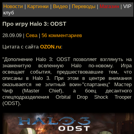
Новости
|
Картинки
|
Видео
|
Переводы
|
Магазин
|
VIP
клуб
Про игру Halo 3: ODST
28.09.09 |
Сева
|
56 комментариев
Цитата с сайта
OZON.ru
:
"Дополнение Halo 3: ODST позволяет взглянуть на
знаменитую вселенную Halo по-новому. Игра
освещает события, предшествовавшие тем, что
описаны в Halo 3. При этом в центре внимания
оказывается не элитный воин-"спартанец" Мастер
Чиф (Master Chief), а боец десантного
спецподразделения Orbital Drop Shock Trooper
(ODST).