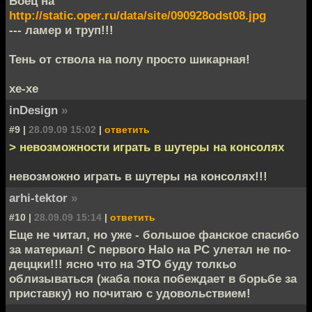
Боец на
http://static.oper.ru/data/site/090928odst08.jpg
--- ламер и труп!!!
Тень от ствола на полу просто шикарная!
хе-хе
inDesign
»
#9 |
28.09.09 15:02
|
ответить
> невозможности играть в шутеры на консолях
невозможно играть в шутеры на консолях!!!
arhi-tektor
»
#10 |
28.09.09 15:14
|
ответить
Еще не читал, но уже - большое фанское спасибо
за материал! С первого Halo на PC улетал не по-
деццки!!! ясно что на ЭТО буду толкьо
облизываться (жаба пока побеждает в борьбе за
приставку) но почитаю с удовольствием!