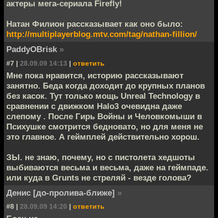
актеры мега-сериала Firefly!
Натан Филион рассказывает как оно было:
http://multiplayerblog.mtv.com/tag/nathan-fillion/
PaddyOBrisk
»
#7 |
28.09.09 14:13
|
ответить
Мне пока нравится, историю рассказывают
занятно. Беда когда доходит до крупных планов
без касок. Тут только мощь Unreal Technology в
сравнении с движком Halo3 очевидна даже
слепому . После Гирь Войны и Человкомыши в
Психушке смотрится бедновато, но для меня не
это главное. А геймплей действительно хорош.
ЗЫ. не знаю, почему, но с пистолета хедшоты
выбиваются весьма и весьма, даже на геймпаде.
или куда в Grunts не стреляй - везде голова?
Денис [до-пролива-ближе]
»
#8 |
28.09.09 14:20
|
ответить