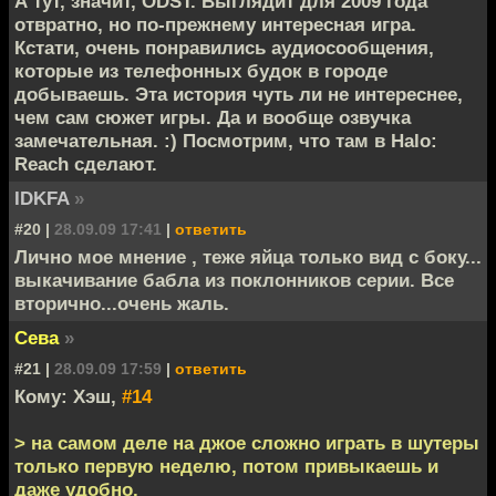
А тут, значит, ODST. Выглядит для 2009 года
отвратно, но по-прежнему интересная игра.
Кстати, очень понравились аудиосообщения,
которые из телефонных будок в городе
добываешь. Эта история чуть ли не интереснее,
чем сам сюжет игры. Да и вообще озвучка
замечательная. :) Посмотрим, что там в Halo:
Reach сделают.
IDKFA
»
#20 |
28.09.09 17:41
|
ответить
Лично мое мнение , теже яйца только вид с боку...
выкачивание бабла из поклонников серии. Все
вторично...очень жаль.
Сева
»
#21 |
28.09.09 17:59
|
ответить
Кому: Хэш,
#14
> на самом деле на джое сложно играть в шутеры
только первую неделю, потом привыкаешь и
даже удобно.