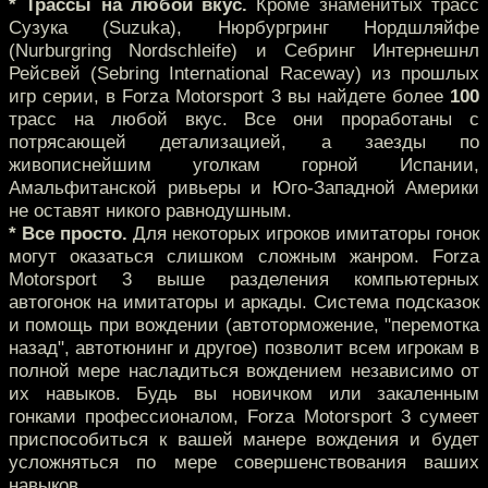
* Трассы на любой вкус.
Кроме знаменитых трасс
Сузука (Suzuka), Нюрбургринг Нордшляйфе
(Nurburgring Nordschleife) и Себринг Интернешнл
Рейсвей (Sebring International Raceway) из прошлых
игр серии, в Forza Motorsport 3 вы найдете более
100
трасс на любой вкус. Все они проработаны с
потрясающей детализацией, а заезды по
живописнейшим уголкам горной Испании,
Амальфитанской ривьеры и Юго-Западной Америки
не оставят никого равнодушным.
* Все просто.
Для некоторых игроков имитаторы гонок
могут оказаться слишком сложным жанром. Forza
Motorsport 3 выше разделения компьютерных
автогонок на имитаторы и аркады. Система подсказок
и помощь при вождении (автоторможение, "перемотка
назад", автотюнинг и другое) позволит всем игрокам в
полной мере насладиться вождением независимо от
их навыков. Будь вы новичком или закаленным
гонками профессионалом, Forza Motorsport 3 сумеет
приспособиться к вашей манере вождения и будет
усложняться по мере совершенствования ваших
навыков.