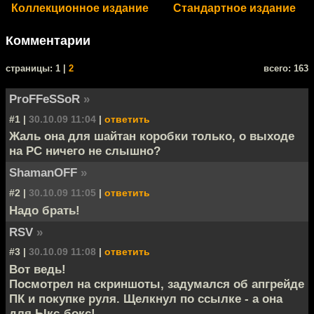
Коллекционное издание
Стандартное издание
Комментарии
cтраницы: 1 |
2
всего: 163
ProFFeSSoR
»
#1 |
30.10.09 11:04
|
ответить
Жаль она для шайтан коробки только, о выходе
на PC ничего не слышно?
ShamanOFF
»
#2 |
30.10.09 11:05
|
ответить
Надо брать!
RSV
»
#3 |
30.10.09 11:08
|
ответить
Вот ведь!
Посмотрел на скриншоты, задумался об апгрейде
ПК и покупке руля. Щелкнул по ссылке - а она
для Ыкс-бокс!