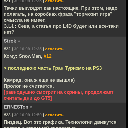
#21 |
30.10.09 12:35
|
ответить
Тачки выглядят как настоящие. При этом, надо
полагать, на коробках фраза "тормозит игра"
смысла не имеет.
З.Ы.: Сева, а статья про L4D будет или все-таки
нет?
Strok
»
#22 |
30.10.09 12:35
|
ответить
Кому: SnowMan,
#12
> последнюю часть Гран Туризмо на PS3
Камрад, она ж еще не вышла)
Пролог не считается.
[равнодушно смотрит на скрины, продолжает
считать дни до GT5]
ERNESTon
»
#23 |
30.10.09 12:59
|
ответить
Пиздец. Вот это графика. Технологии движутся
вперед с огромной скоростью.