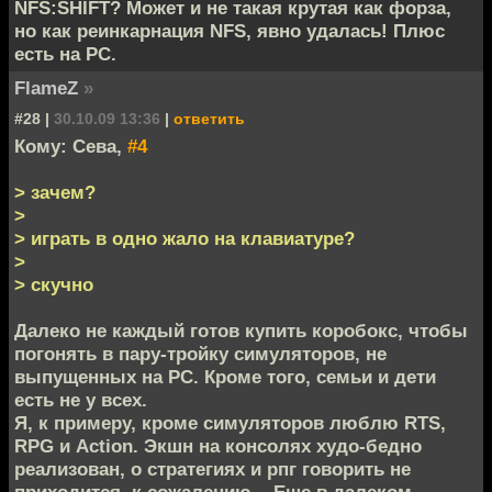
NFS:SHIFT? Может и не такая крутая как форза,
но как реинкарнация NFS, явно удалась! Плюс
есть на РС.
FlameZ
»
#28 |
30.10.09 13:36
|
ответить
Кому: Сева,
#4
> зачем?
>
> играть в одно жало на клавиатуре?
>
> скучно
Далеко не каждый готов купить коробокс, чтобы
погонять в пару-тройку симуляторов, не
выпущенных на PC. Кроме того, семьи и дети
есть не у всех.
Я, к примеру, кроме симуляторов люблю RTS,
RPG и Action. Экшн на консолях худо-бедно
реализован, о стратегиях и рпг говорить не