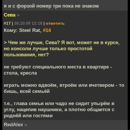
я и с форзой номер три пока не знаком
Сева
»
#17 |
30.10.09 12:18
|
ответить
Кому: Steel Rat,
#14
> Чем же лучше, Сева? Я вот, может не в курсе,
но консоли лучше только простотой
пользования, нет?
не требуют специального места в квартире -
стола, кресла
играть можно вдвоём, втроём или вчетвером - то
бишь, всей семьёй
т.е., глава семьи или чадо не сидит упырём в
углу, нацепив наушники, а плотно общается с
роднёй или гостями
RedAlex
»