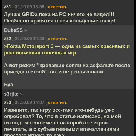
#31 |
30.10.09 13:58
|
ответить
Лучше GRIDа пока на PC ничего не видел!!!
Особенно нравятся в ней кольцевые гонки!
DukeSS
»
#32 |
30.10.09 14:00
|
ответить
>Forza Motorsport 3 — одна из самых красивых и
реалистичных гоночных игр.
А вот режим "кровавые сопли на асфальте после
приезда в столб" так и не реализовали.
Буэ.
s3rjke
»
#33 |
30.10.09 14:07
|
ответить
Извините, так игру все-таки кто-нибудь уже
опробовал? То, что в статье написано, на мой
взгляд, можно смело на коробке с игрой
печатать, а с субъективными впечатлениями
простого игрока-то как?