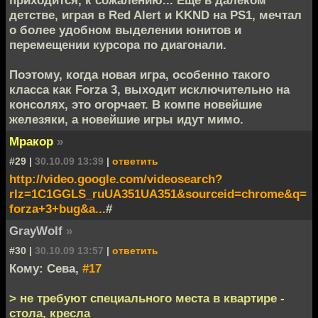
приходится, к сожалению... Еще в далеком
детстве, играя в Red Alert и KKND на PS1, мечтал
о более удобном выделении юнитов и
перемещении курсора по диагонали.
Поэтому, когда новая игра, особенно такого
класса как Forza 3, выходит исключительно на
консолях, это огорчает. В компе новейшие
железяки, а новейшие игры идут мимо.
Мракор
»
#29 |
30.10.09 13:39
|
ответить
http://video.google.com/videosearch?
rlz=1C1GGLS_ruUA351UA351&sourceid=chrome&q=
forza+3+bug&a...
#
GrayWolf
»
#30 |
30.10.09 13:57
|
ответить
Кому: Сева,
#17
> не требуют специального места в квартире -
стола, кресла