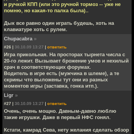
и ручкой КПП (или это ручной тормоз -- уже не
помню, но какая-то палка была)..
Дык все равно один играть будешь, хоть на
клавиатуре хоть с рулем.
Chupacabra
»
#26 |
30.10.09 13:27
|
ответить
Игра прикольная. На просторах тырнета числа с
20-го лежит. Вызывает брожение умов и нехилый
срач в соответствующих форумах.
Водитель в игре есть (мужчина в шлеме), а те
скрины что выложены тут они из разных
моментов игры (заставка, гонка итп.).
Ligr
»
#27 |
30.10.09 13:27
|
ответить
Очень, очень мощно. Давным-давно люблю
такие игрушки. Даже в первый НФС гонял.
Кстати, камрад Сева, нету желания сделать обзор