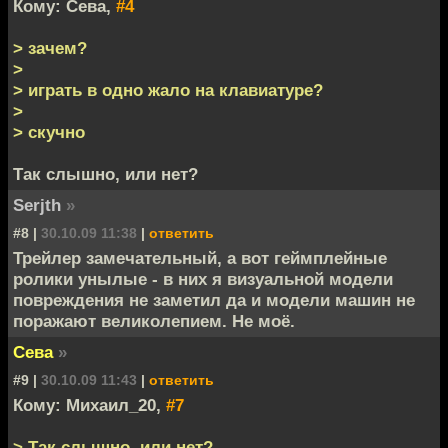
Кому: Сева,
#4
> зачем?
>
> играть в одно жало на клавиатуре?
>
> скучно
Так слышно, или нет?
Serjth
»
#8 |
30.10.09 11:38
|
ответить
Трейлер замечательный, а вот геймплейные
ролики унылые - в них я визуальной модели
повреждения не заметил да и модели машин не
поражают великолепием. Не моё.
Сева
»
#9 |
30.10.09 11:43
|
ответить
Кому: Михаил_20,
#7
> Так слышно, или нет?