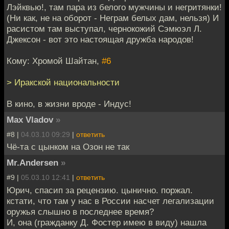
Лэйквью!, там пара из белого мужчины и негритянки!
(Ни как, не на оборот - Неграм белых дам, нельзя) И
расистом там выступал, чернокожий Сэмюэл Л.
Джексон - вот это настоящая дружба народов!
Кому: Хромой Шайтан,
#6
> Иракской национальности
В кино, в жизни вроде - Индус!
Max Vladov
»
#8 |
04.03.10 09:29
|
ответить
Чё-та с цынком на Озон не так
Mr.Andersen
»
#9 |
05.03.10 12:41
|
ответить
Юрич, спасип за рецензию. цынично. поржал.
кстати, что там у нас в России насчет легализации
оружья слышно в последнее время?
И, она (гражданку Д. Фостер имею в виду) нашла