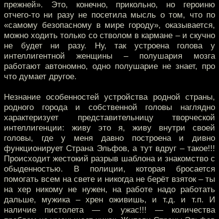
прежней». Это, конечно, прикольно, но героиню
отчего-то ни разу не посетила мысль о том, что по
«самому безопасному в мире городу», оказывается,
можно ходить только со стволом в кармане – и скучно
не будет ни разу. Ну, так устроена голова у
интеллигентной женщины – полушария мозга
работают автономно, одно полушарие не знает, про
что думает другое.
Незнание особенностей устройства родной страны,
родного города и собственной головы наглядно
характеризует представительницу творческой
интеллигенции: живу это я, живу внутри своей
головы, где у меня давно построена и дивно
функционирует Страна Эльфов, а тут вдруг – такое!!!
Происходит жестокий разрыв шаблона и знакомство с
обыденностью. В полиции, которая бросается
помогать всем на свете и никогда не берёт взяток – ты
на хер никому не нужен, на работе надо работать
дальше, мужика – хрен оживишь, и т.д. и т.п. И
наличие пистолета — о ужас!!! — количества