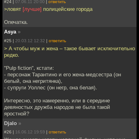
#24 |
07.06.11 20:00
|
ответить
>ловят
[лучше]
полицейские города
Опечатка.
Asya
»
#25 |
20.03.12 12:32
|
ответить
> А чтобы муж и жена – такое бывает исключительно
редко.
"Pulp fiction", кстати:
- персонаж Тарантино и его жена-медсестра (он
белый, она негритянка),
- супруги Уоллес (он негр, она белая).
Интересно, это намеренно, или в середине
девяностых дружба народов не была такой
яростной?
Djalo
»
#26 |
16.06.12 19:59
|
ответить