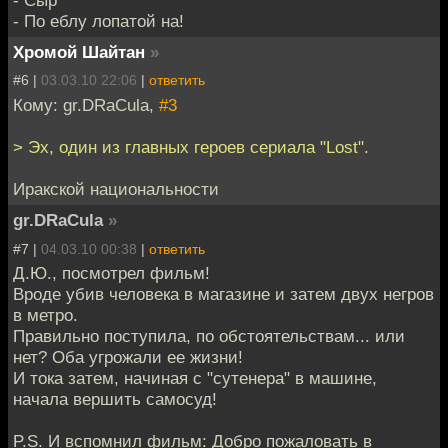
- Сыр
- По еблу лопатой на!
Хромой Шайтан
»
#6 |
03.03.10 22:06
|
ответить
Кому: gr.DRaCula,
#3
> Эх, один из главных героев сериала "Lost".
Иракской национальности
gr.DRaCula
»
#7 |
04.03.10 00:38
|
ответить
Д.Ю., посмотрел фильм!
Вроде убив человека в магазине и затем двух негров
в метро.
Правильно поступила, по обстоятельствам... или
нет? Оба угрожали ее жизни!
И тока затем, начиная с "сутенера" в машине,
начала вершить самосуд!
P.S. И вспомнил фильм: Добро пожаловать в