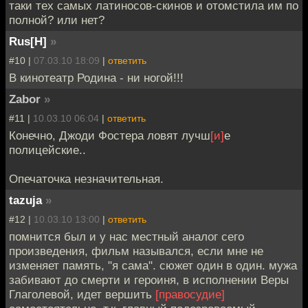
таки тех самых латиносов-скинов и отомстила им по
полной? или нет?
Rus[H]
»
#10 |
07.03.10 18:09
|
ответить
В кинотеатр Родина - ни ногой!!!
Zabor
»
#11 |
10.03.10 06:04
|
ответить
Конечно, Джоди Фостера ловят лучш
[и]
е
полицейские..
Опечаточка незначительная.
tazuja
»
#12 |
10.03.10 13:00
|
ответить
помнится был и у нас местный аналог сего
произведения, фильм назывался, если мне не
изменяет память, "я сама". сюжет один в один. мужа
забивают до смерти и героиня, в исполнении Веры
Глаголевой, идет вершить
[правосудие]