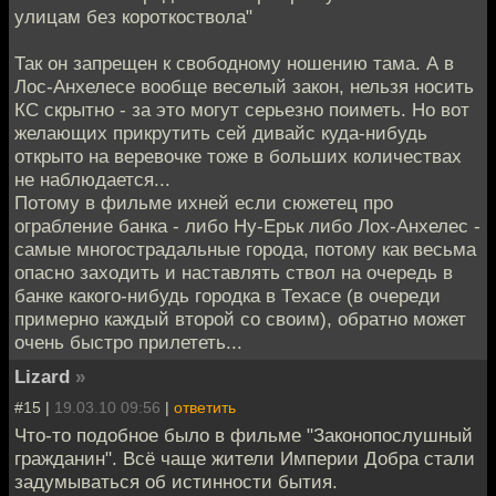
улицам без короткоствола"
Так он запрещен к свободному ношению тама. А в
Лос-Анхелесе вообще веселый закон, нельзя носить
КС скрытно - за это могут серьезно поиметь. Но вот
желающих прикрутить сей дивайс куда-нибудь
открыто на веревочке тоже в больших количествах
не наблюдается...
Потому в фильме ихней если сюжетец про
ограбление банка - либо Ну-Ерьк либо Лох-Анхелес -
самые многострадальные города, потому как весьма
опасно заходить и наставлять ствол на очередь в
банке какого-нибудь городка в Техасе (в очереди
примерно каждый второй со своим), обратно может
очень быстро прилететь...
Lizard
»
#15 |
19.03.10 09:56
|
ответить
Что-то подобное было в фильме "Законопослушный
гражданин". Всё чаще жители Империи Добра стали
задумываться об истинности бытия.