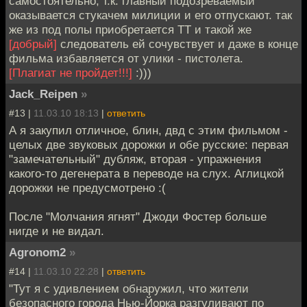
самостоятельно, т.к. главный подозреваемый
оказывается стукачем милиции и его отпускают. так
же из под полы приобретается ТТ и такой же
[добрый]
следователь ей сочувствует и даже в конце
фильма избавляется от улики - пистолета.
[Плагиат не пройдет!!!]
:)))
Jack_Reipen
»
#13 |
11.03.10 18:13
|
ответить
А я закупил отличное, блин, двд с этим фильмом -
целых две звуковых дорожки и обе русские: первая
"замечательный" дубляж, вторая - упражнения
какого-то дегенерата в переводе на слух. Аглицкой
дорожки не предусмотрено :(
После "Молчания ягнят" Джоди Фостер больше
нигде и не видал.
Agronom2
»
#14 |
11.03.10 22:28
|
ответить
"Тут я с удивлением обнаружил, что жители
безопасного города Нью-Йорка разгуливают по