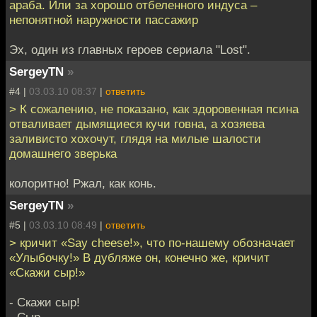
араба. Или за хорошо отбеленного индуса –
непонятной наружности пассажир
Эх, один из главных героев сериала "Lost".
SergeyTN
»
#4 |
03.03.10 08:37
|
ответить
> К сожалению, не показано, как здоровенная псина
отваливает дымящиеся кучи говна, а хозяева
заливисто хохочут, глядя на милые шалости
домашнего зверька
колоритно! Ржал, как конь.
SergeyTN
»
#5 |
03.03.10 08:49
|
ответить
> кричит «Say cheese!», что по-нашему обозначает
«Улыбочку!» В дубляже он, конечно же, кричит
«Скажи сыр!»
- Скажи сыр!