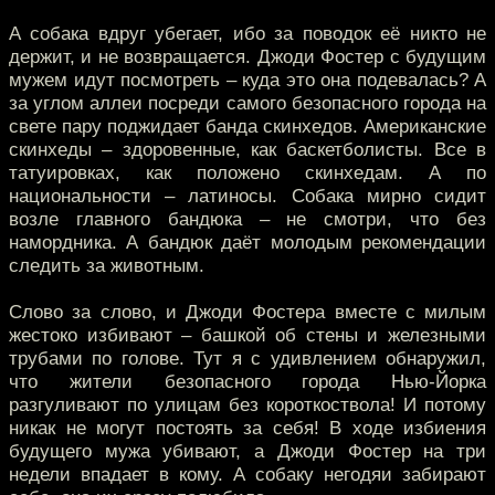
А собака вдруг убегает, ибо за поводок её никто не
держит, и не возвращается. Джоди Фостер с будущим
мужем идут посмотреть – куда это она подевалась? А
за углом аллеи посреди самого безопасного города на
свете пару поджидает банда скинхедов. Американские
скинхеды – здоровенные, как баскетболисты. Все в
татуировках, как положено скинхедам. А по
национальности – латиносы. Собака мирно сидит
возле главного бандюка – не смотри, что без
намордника. А бандюк даёт молодым рекомендации
следить за животным.
Слово за слово, и Джоди Фостера вместе с милым
жестоко избивают – башкой об стены и железными
трубами по голове. Тут я с удивлением обнаружил,
что жители безопасного города Нью-Йорка
разгуливают по улицам без короткоствола! И потому
никак не могут постоять за себя! В ходе избиения
будущего мужа убивают, а Джоди Фостер на три
недели впадает в кому. А собаку негодяи забирают