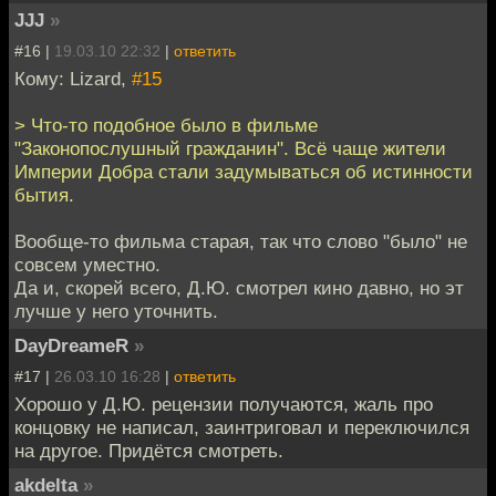
JJJ
»
#16 |
19.03.10 22:32
|
ответить
Кому: Lizard,
#15
> Что-то подобное было в фильме
"Законопослушный гражданин". Всё чаще жители
Империи Добра стали задумываться об истинности
бытия.
Вообще-то фильма старая, так что слово "было" не
совсем уместно.
Да и, скорей всего, Д.Ю. смотрел кино давно, но эт
лучше у него уточнить.
DayDreameR
»
#17 |
26.03.10 16:28
|
ответить
Хорошо у Д.Ю. рецензии получаются, жаль про
концовку не написал, заинтриговал и переключился
на другое. Придётся смотреть.
akdelta
»