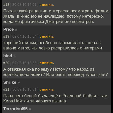
#18 |
30.03.10 12:07
|
ответить
После такой рецензии интересно посмотреть фильм.
Жаль, в кино его не наблюдаю, потому интересно,
когда же фактически Дмитрий его посмотрел.
Price
»
#19 |
02.04.10 18:34
|
ответить
хороший фильм, особенно запомнилась сцена в
вагоне метро, как ловко расправилась с нигерами
hind
»
#20 |
09.06.10 15:38
|
ответить
А отважная она почему? Потому что народ из
корткоствола ложит? Или опять перевод тупенький?
Shrike
»
#21 |
30.09.10 18:51
|
ответить
Пара негр-белый была ещё в Реальной Любви - там
Кира Найтли за чёрного вышла
Terrorist495
»