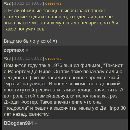
#22 |
18.11.10 19:05
|
ответить
> Если обычные творцы высасывают тонкие
сюжетные ходы из пальцев, то здесь я даже не
знаю, какое место и кому сосал сценарист, чтобы
такое получилось.
Видимо было у кого! =)
zepmaxx
»
#23 |
18.05.11 03:32
|
ответить
Помнится году так в 1976 вышел фильмец "Таксист"
с Робертом Де Ниро. Он там тоже поначалу сильно
негодовал фактом засилия в ночное время всякой
"мрази" на улицах. И после знакомство с девочкой-
проституткой решил эти самые улицы зачистить. А
вот роль этой самой девчушки исполняла как раз
Джоди Фостер. Такое впечатление что она
"подросла" и решила закончить, начатую Де Ниро 30
лет назад, зачистку.
BBogdan994
»