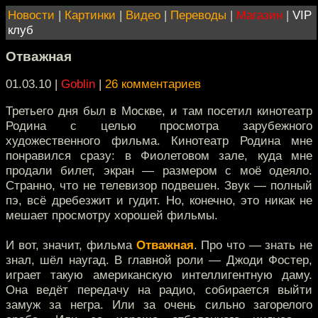
Новости
|
Картинки
|
Видео
|
Переводы
|
Магазин
|
VIP
клуб
Отважная
01.03.10 |
Goblin
|
26 комментариев
Третьего дня был в Москве, и там посетил кинотеатр
Родина с целью просмотра зарубежного
художественного фильма. Кинотеатр Родина мне
понравился сразу: в Фиолетовом зале, куда мне
продали билет, экран — размером с моё одеяло.
Странно, что не телевизор подвешен. Звук — полный
пэ, всё дребезжит и гудит. Но, конечно, это никак не
мешает просмотру хорошей фильмы.
И вот, значит, фильма
Отважная
. Про что — знать не
знал, шёл наугад. В главной роли — Джоди Фостер,
играет такую американскую интеллигентную даму.
Она ведёт передачу на радио, собирается выйти
замуж за негра. Или за очень сильно загорелого