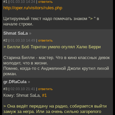
#1 |
01.03.10 14:24
|
ответить
http://oper.ru/visitors/rules.php
Цитируемый текст надо помечать знаком "
>
" в
начале строки.
Shmat SaLa
»
#2 |
01.03.10 14:49
|
ответить
> Билли Боб Торнтон умело огулял Халю Берри
Старина Билли - мастер. Что в кино классных девок
молодит, что в жизни.
Помню, когда-то с Анджелиной Джоли крутил лихой
роман.
gr.DRaCula
»
#3 |
02.03.10 21:41
|
ответить
Кому: Shmat SaLa,
#1
> Она ведёт передачу на радио, собирается выйти
замуж за негра. Или за очень сильно загорелого