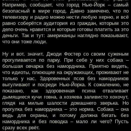
Например, сообщает, что город Нью-Йорк – самый
безопасный в мире город. Давно замечено, что по
телевизору и радио можно нести любую херню, и всё
равно соберётся аудитория из граждан, которым это
дело очень нравится и которые готовы платить за это
деньги. Так и тут: американцы наглядно показывают,
что они тоже люди.
Ну и вот, значит, Джоди Фостер со своим суженым
прогуливается по парку. При себе у них собака –
большая овчарка без намордника. Приятно видеть,
что идиоты, плюющие на окружающих, проживают не
только у нас. Здоровенных псов без намордников
выгуливают и посреди Нью-Йорка. К сожалению, не
показано, как здоровенная псина отваливает
дымящиеся кучи говна, а хозяева заливисто хохочут,
глядя на милые шалости домашнего зверька. Но
прогулка без намордника – это норма. Собака – она
ведь для охраны, и потому должна бегать без
намордника и без поводка – мало ли чего? Пусть
сразу всех рвёт.