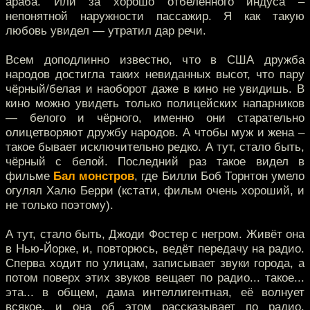
араба. Или за хорошо отбеленного индуса –
непонятной наружности пассажир. Я как такую
любовь увидел — утратил дар речи.
Всем доподлинно известно, что в США дружба
народов достигла таких невиданных высот, что пару
чёрный/белая и наоборот даже в кино не увидишь. В
кино можно увидеть только полицейских напарников
— белого и чёрного, именно они старательно
олицетворяют дружбу народов. А чтобы муж и жена –
такое бывает исключительно редко. А тут, стало быть,
чёрный с белой. Последний раз такое видел в
фильме
Бал монстров
, где Билли Боб Торнтон умело
огулял Халю Берри (кстати, фильм очень хороший, и
не только поэтому).
А тут, стало быть, Джоди Фостер с негром. Живёт она
в Нью-Йорке, и, повторюсь, ведёт передачу на радио.
Сперва ходит по улицам, записывает звуки города, а
потом поверх этих звуков вещает по радио... такое...
эта... в общем, дама интеллигентная, её волнует
всякое, и она об этом рассказывает по радио.