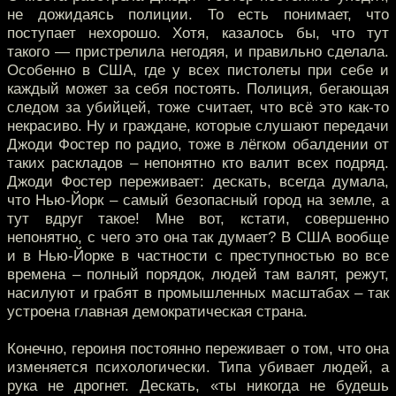
не дожидаясь полиции. То есть понимает, что
поступает нехорошо. Хотя, казалось бы, что тут
такого — пристрелила негодяя, и правильно сделала.
Особенно в США, где у всех пистолеты при себе и
каждый может за себя постоять. Полиция, бегающая
следом за убийцей, тоже считает, что всё это как-то
некрасиво. Ну и граждане, которые слушают передачи
Джоди Фостер по радио, тоже в лёгком обалдении от
таких раскладов – непонятно кто валит всех подряд.
Джоди Фостер переживает: дескать, всегда думала,
что Нью-Йорк – самый безопасный город на земле, а
тут вдруг такое! Мне вот, кстати, совершенно
непонятно, с чего это она так думает? В США вообще
и в Нью-Йорке в частности с преступностью во все
времена – полный порядок, людей там валят, режут,
насилуют и грабят в промышленных масштабах – так
устроена главная демократическая страна.
Конечно, героиня постоянно переживает о том, что она
изменяется психологически. Типа убивает людей, а
рука не дрогнет. Дескать, «ты никогда не будешь