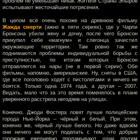
проблем не уменьшает никак. Жители Страны Эльфов
испытывают жесточайшие потрясения.
В целом всё очень похоже на древнюю фильму
Жажда смерти
(ажно в пяти сериях), где у Чарли
Бронсона убили жену и дочку, после чего Бронсон
прикупил себе «магнум» и слегонца зачистил
окружающие территории. Там ровно так же
поднимаются проблемы индивидуальной борьбы с
преступностью, по итогам которых Бронсон
отправляется на нары (не в первой серии). Обе
фильмы, напомню, американские. Ну, сняты в США,
где все поголовно ходят с пистолетами и ничего не
боятся. Только одна 1974 года, а другая – 2007.
Видать, мало что за это время поменялось в плане
уверенного расстрела негодяев на улицах.
Конечно, Джоди Фостера ловят лучше полицейские
города Нью-Йорка – чёрный и белый. При этом,
конечно же, чёрный лучше белого. Но даже вдвоём
они ничего не могут поделать с тем, что добрые
горожане ежедневно проламывают одни другим