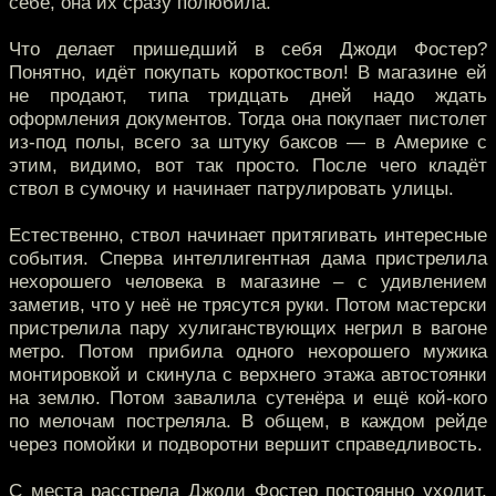
себе, она их сразу полюбила.
Что делает пришедший в себя Джоди Фостер?
Понятно, идёт покупать короткоствол! В магазине ей
не продают, типа тридцать дней надо ждать
оформления документов. Тогда она покупает пистолет
из-под полы, всего за штуку баксов — в Америке с
этим, видимо, вот так просто. После чего кладёт
ствол в сумочку и начинает патрулировать улицы.
Естественно, ствол начинает притягивать интересные
события. Сперва интеллигентная дама пристрелила
нехорошего человека в магазине – с удивлением
заметив, что у неё не трясутся руки. Потом мастерски
пристрелила пару хулиганствующих негрил в вагоне
метро. Потом прибила одного нехорошего мужика
монтировкой и скинула с верхнего этажа автостоянки
на землю. Потом завалила сутенёра и ещё кой-кого
по мелочам постреляла. В общем, в каждом рейде
через помойки и подворотни вершит справедливость.
С места расстрела Джоди Фостер постоянно уходит,