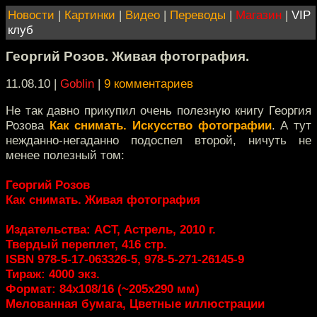
Новости
|
Картинки
|
Видео
|
Переводы
|
Магазин
|
VIP
клуб
Георгий Розов. Живая фотография.
11.08.10 |
Goblin
|
9 комментариев
Не так давно прикупил очень полезную книгу Георгия
Розова
Как снимать. Искусство фотографии
. А тут
нежданно-негаданно подоспел второй, ничуть не
менее полезный том:
Георгий Розов
Как снимать. Живая фотография
Издательства: АСТ, Астрель, 2010 г.
Твердый переплет, 416 стр.
ISBN 978-5-17-063326-5, 978-5-271-26145-9
Тираж: 4000 экз.
Формат: 84x108/16 (~205х290 мм)
Мелованная бумага, Цветные иллюстрации