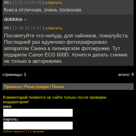
#8 |
21.01.14 09:48
|
ответить
Книга отличная, очень полезная.
dokkkie
»
#9 |
21.09.15 15:47
|
ответить
Посоветуйте что-нибудь для чайников, пожалуйста.
Последний раз вдумчиво фотографировал
аппаратом Смена в пионерском фотокружке. Тут
подарили Canon EOS 600D. Хочется делать снимки
не только в авторежиме.
cтраницы: 1
всего: 9
Правила
|
Регистрация
|
Поиск
Комментарий появится на сайте только после проверки
модератором!
имя:
пароль:
забыл пароль?
|
я с форума