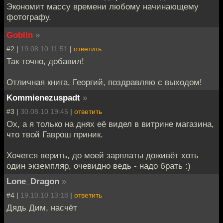
Экономит массу времени любому начинающему
фотографу.
Goblin
»
#2 |
19.08.10 11:51
|
ответить
Так точно, добавил!
Отличная книга, Георгий, поздравляю с выходом!
Kommienezuspadt
»
#3 |
30.08.10 19:45
|
ответить
Ох, а я только на днях её видел в витрине магазина,
что твой Гаврош приник.
Хочется верить, до моей зарплаты доживёт хоть
один экземпляр, очевидно ведь - надо брать :)
Lone_Dragon
»
#4 |
19.10.10 13:18
|
ответить
Дядь Дим, насчёт