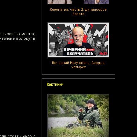
Клеопатра, часть 2: финансовое
болото
я в разных местах,
ителей и волокут в
Вечерний Излучатель: Сердца
четырех
Картинки
сли стоять надо с