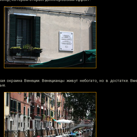
ая окраина Венеции. Венецианцы живут небогато, но в достатке. Вм
ые.