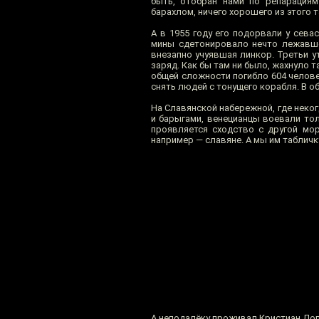
быть, отобран нами по репарациям
барахлом, ничего хорошего из этого т
А в 1955 году его подорвали у сева
мины сдетонировало нечто лежавшее
внезапно учуявшая линкор. Третьи у
заряд. Как бы там ни было, жахнуло 
общей сложности погибло 604 челове
снять людей с тонущего корабля. В 
На Славянской набережной, где неко
и барыгами, венецианцы воевали то
проявляется сходство с другой мор
например — славяне. А мы им табличк
А неподалёку проживал Кристиан До