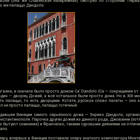
ьявони (она же Славянская набережная) смотрел по сторонам. Пер
но же палаццо Дандоло.
V веке, и сначала было просто домом Ca' Dandolo (Ca — сокращение от c
дин — дворец Дожей, а всё остальное были просто дома. Но в XIX мн
ь палаццо, то есть дворцами. Кстати, русское слово палаты — оно к
л не просто палаццо, палаццо готичный.
давшее Венеции самого серьёзного дожа — Энрико Дандоло, органи
нстантинополя. Парочка других дожей из данного рода, Джованни (хот
о бытуют сомнения) и Франческо, такими суровыми деяниями не отличи
ало.
имеру, впервые в Венеции поставили оперу знатного композитора Монт