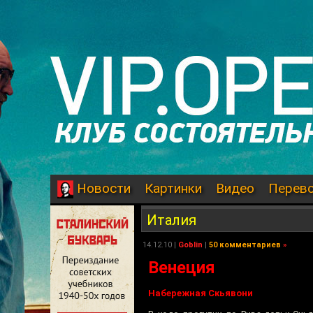
Картинки
Видео
Перев
Новости
Италия
14.12.10
|
Goblin
|
50 комментариев
»
Венеция
Набережная Скьявони