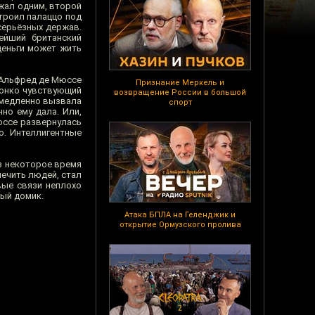
ежал одним, второй
троил палаццо под
 серьёзных держав.
нейший британский
деньги может жить
 Альфред де Мюссе
Признание Меркель и
тонко чувствующий
возвращение России в большой
емедленно вызвала
спорт
но ему дала. Или,
юссе развернулась
о. Интеллигентные
ез некоторое время
лечить людей, стал
вые связи неплохо
ный домик.
Атака БПЛА на Геленджик и
открытие Ормузского пролива