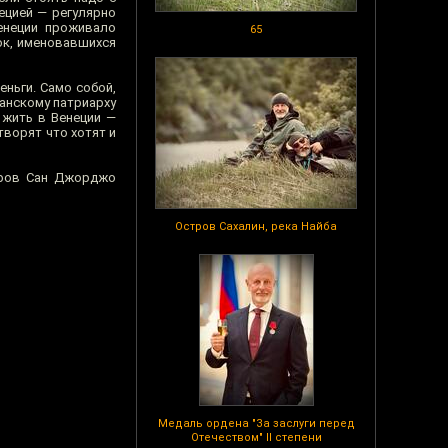
рецией — регулярно
Венеции проживало
65
ток, именовавшихся
ньги. Само собой,
ианскому патриарху
 жить в Венеции —
творят что хотят и
тров Сан Джорджо
Остров Сахалин, река Найба
Медаль ордена "За заслуги перед
Отечеством" II степени