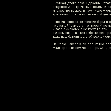
шестнадцатого века. Церковь, кстат
оккупировала греческие земли и к
множество греков, в том числе — оч
красивым словом куртизанки. А для в
Венецианские католические барыги с
ни о какой "самостоятельности" не м
и папе римскому, а не кому-то там 
будешь жить так, как тебе скажет пра
даже наш батюшка в этой церкви слу
На краю набережной вольготно ра
Маджоре, а на нём монастырь Сан Дж