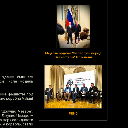
Медаль ордена "За заслуги перед
Отечеством" II степени
в здании бывшего
том числе модель
ские фашисты под
е корабли Valiant
"Джулио Чезаре".
РВИО
бо Джулио Чезаре —
то верх солидности
. А корабль, стало