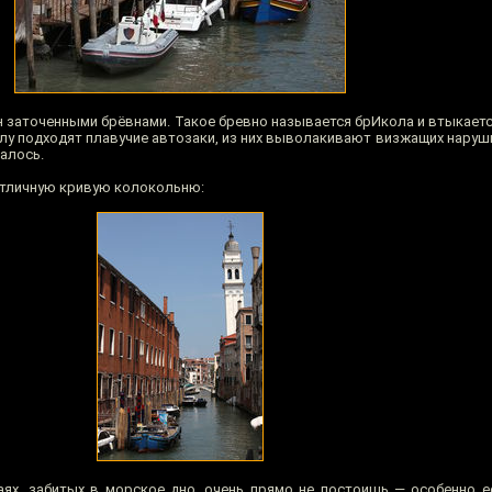
н заточенными брёвнами. Такое бревно называется брИкола и втыкаетс
алу подходят плавучие автозаки, из них выволакивают визжащих наруш
далось.
отличную кривую колокольню:
ваях, забитых в морское дно, очень прямо не постоишь — особенно е