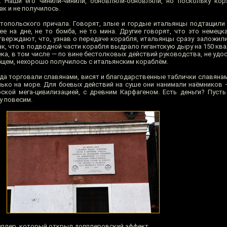
. Наши его чинили-чинили, обновляли-обновляли, но поскольку ко
ак и не получилось.
стопольского причала. Говорят, злые и гордые итальянцы подтащили 
 на дне, не то бомба, не то мина. Другие говорят, что это немецка
тверждают, что, узнав о передаче корабля, итальянцы сразу заложили
так, что в подводной части корабля выдрало гигантскую дыру на 150 кв
ка, в том числе — по вине бестолковых действий руководства, не удо
общем, нехорошо получилось с итальянским кораблём.
гда торговали славянами, висят и благодарственные таблички славяна
лько на море. Для боевых действий на суше они нанимали наёмников 
ской мега-цивилизацией, с древним Карфагеном. Есть деньги? Пуст
у повесим.
пплер, который открыл допплеровский эффект.