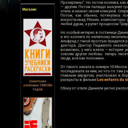
Прозерпины". Но потом хозяева, как 
— другим. Потом палаццо выкупил гр
Магазин
отель и назвал своей кликухой. Спер
Потом, как обычно, потянулись псе
искусствовед Рёскин, композиторы Д
любой дурак, а рулит процессом "Шер
Но особый интерес в гостинице Дани
и его коллега по нелёгкому писател
Альфред с такой яростью предался р
доктора. Доктор Паджелло оказался
возможно, у него взяла — история у
совсем другая любовь: теперь писа
люди, всё как положено.
От такого накала в номере 10 Мюссе
последовала за ним, но что-то там 
главным хирургом, участвовал в бо
раскрыты в фильме
Les enfants du s
Советские
учебники 1940-50х
Сбоку от отеля Даниели уютно распо
годов