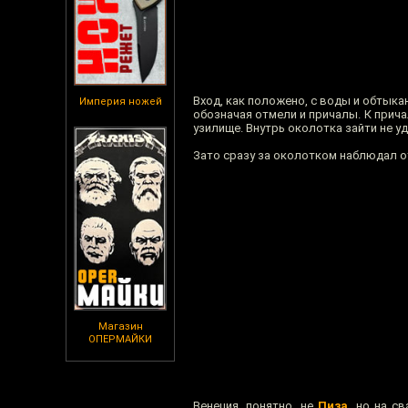
Вход, как положено, с воды и обтыка
Империя ножей
обозначая отмели и причалы. К прич
узилище. Внутрь околотка зайти не у
Зато сразу за околотком наблюдал 
Магазин
ОПЕРМАЙКИ
Венеция, понятно, не
Пиза
, но на с