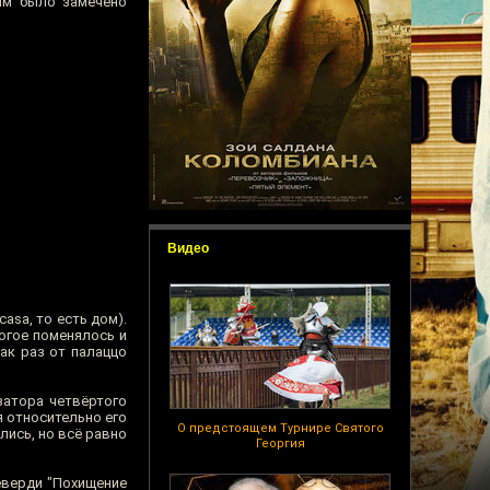
вым было замечено
Видео
asa, то есть дом).
огое поменялось и
ак раз от палаццо
затора четвёртого
я относительно его
О предстоящем Турнире Святого
лись, но всё равно
Георгия
еверди "Похищение