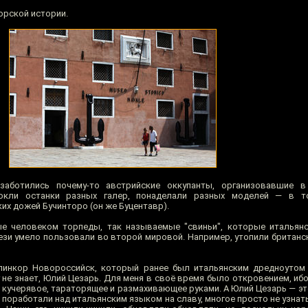
орской истории.
заботились почему-то австрийские оккупанты, организовавшие 
локли останки разных галер, понаделали разных моделей — в 
их дожей Бучинторо (он же Буцентавр).
е человеком торпеды, так называемые "свиньи", которые итальян
зи умело пользовали во второй мировой. Например, утопили британски
линкор Новороссийск, который ранее был итальянским дредноутом 
г не знает, Юлий Цезарь. Для меня в своё время было откровением, и
, кучерявое, тараторящее и размахивающее руками. А Юлий Цезарь — э
поработали над итальянским языком на славу, многое просто не узнать