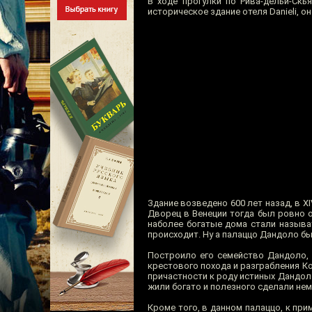
В ходе прогулки по Рива-дельи-Ск
историческое здание отеля Danieli, о
Здание возведено 600 лет назад, в XI
Дворец в Венеции тогда был ровно о
наболее богатые дома стали называт
происходит. Ну а палаццо Дандоло бы
Построило его семейство Дандоло, 
крестового похода и разграбления Ко
причастности к роду истиных Дандол
жили богато и полезного сделали нем
Кроме того, в данном палаццо, к пр