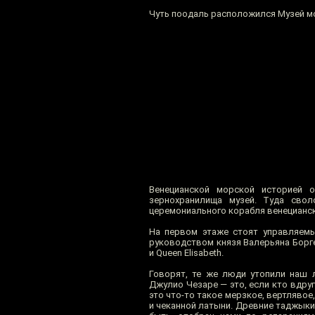
Чуть поодаль расположился Музей м
Венецианской морской историей о
зернохранилища музей. Туда сво
церемониального корабля венецианск
На первом этаже стоят управляемы
руководством князя Валерьяна Борге
и Queen Elisabeth.
Говорят, те же люди утопили наш 
Джулио Чезаре — это, если кто вдру
это что-то такое мерзкое, вертлявое
и чеканной латыни. Древние таджыки 