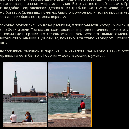
и, греческая, а значит — православная. Венеция плотно общалась с Г
ак подобает европейской державе их грабила. Соответственно, в 
ень богатых. Среди них, понятно, было огромное количество проститу
сех для них была построена церковь.
покойно относились ко всем религиям, у поклонников которых были де
огло быть и речи. Греческая православная церковь подчинялась венец
не пойми где в Греции. То же самое касалось всех остальных: хочешь
вительство Венеции. Ну а сейчас, понятно, всё стало наоборот — греки 
жит.
сположились рыбачок и парочка. За каналом Сан Марко маячит ос
орджо, то есть Святого Георгия — действующий, мужской.