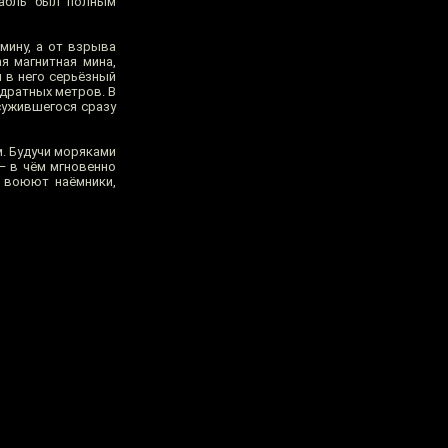
рабль был полным
мину, а от взрыва
я магнитная мина,
 в него серьёзный
адратных метров. В
сужившегося сразу
м. Будучи моряками
— в чём мгновенно
ь воюют наёмники,