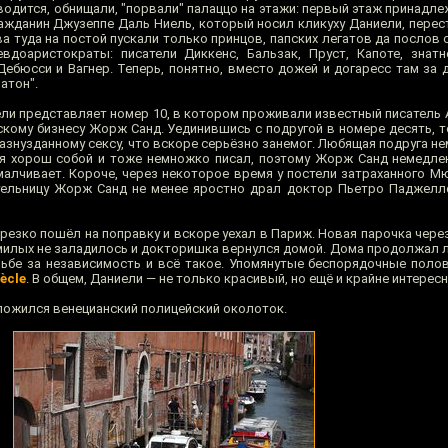
водится, обнищали, "порвали" палаццо на этажи: первый этаж принадл
ажданин Джузеппе Даль Ниель, который носил кликуху Даниели, перес
ва туда на постой пускали только принцов, папских легатов да послов
вдоаристократы: писатели Диккенс, Бальзак, Пруст, Капоте, знат
ебюсси и Вагнер. Теперь, понятно, вместо дожей и догаресс там за 
атон".
ели представляет номер 10, в котором проживали известный писатель
ьскому бизнесу Жорж Санд. Уединившись с подругой в номере десять, 
азнузданному сексу, что вскоре серьёзно занемог. Любящая подруга н
 хорош собой и тоже немножко писал, поэтому Жорж Санд немедлен
малчивает. Короче, через некоторое время у постели затраханного М
тельницу Жорж Санд не менее яростно драл доктор Пьетро Паджелл
 резко пошёл на поправку и вскоре уехал в Париж. Новая парочка чер
у милых не заладилось и докторишка вернулся домой. Дома продолжал 
рьбе за независимость и всё такое. Упомянутые беспорядочные поло
iècle
. В общем, Даниели — не только красивый, но ещё и крайне интерес
ложился венецианский полицейский околоток.