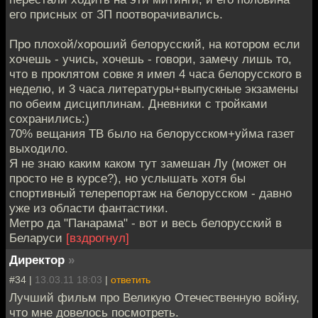
его присных от ЗП поотворачивались.
Про плохой/хороший белорусский, на котором если
хочешь - учись, хочешь - говори, замечу лишь то,
что в проклятом совке я имел 4 часа белорусского в
неделю, и 3 часа литературы+выпускные экзамены
по обеим дисциплинам. Дневники с тройками
сохранились:)
70% вещания ТВ было на белорусском+уйма газет
выходило.
Я не знаю каким каком тут замешан Лу (может он
просто не в курсе?), но услышать хотя бы
спортивный телерепортаж на белорусском - давно
уже из области фантастики.
Метро да "Панарама" - вот и весь белорусский в
Беларуси
[вздрогнул]
Директор
»
#34 |
13.03.11 18:03
|
ответить
Лучший фильм про Великую Отечественную войну,
что мне довелось посмотреть.