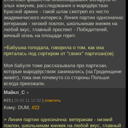
злых комуняк, расследования о мародёрствах
Красной армии - такой шлак смотрел из чисто
академического интереса. Линия партии однозначна:
ветеранам - низкий поклон, школьникам книжек на
любой вкус, главный проспект - Победителей,
вечный огонь на площади горит.
>Бабушка голодала, говорила о том, как она
пряталась под сортиром от "своих" партизан(ов)
Моя бабуля тоже рассказывала про партизан,
которые мародёрством занимались (на Гроденщине
живёт), тока они почемуто со стороны Польши
всегда приезжали.
Майкл_С
»
#23 |
26.02.11 12:32
|
ответить
Кому: DUM,
#22
> Линия партии однозначна: ветеранам - низкий
поклон, школьникам книжек на любой вкус, главный