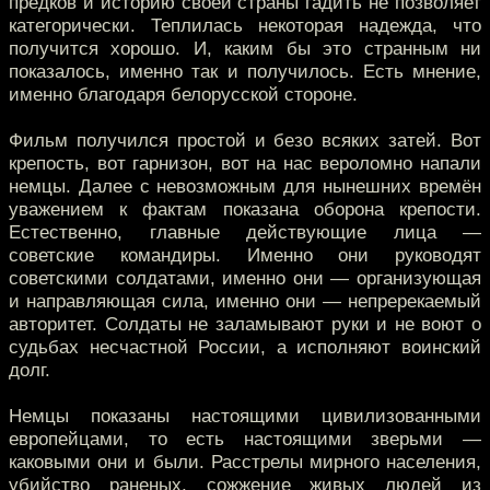
предков и историю своей страны гадить не позволяет
категорически. Теплилась некоторая надежда, что
получится хорошо. И, каким бы это странным ни
показалось, именно так и получилось. Есть мнение,
именно благодаря белорусской стороне.
Фильм получился простой и безо всяких затей. Вот
крепость, вот гарнизон, вот на нас вероломно напали
немцы. Далее с невозможным для нынешних времён
уважением к фактам показана оборона крепости.
Естественно, главные действующие лица —
советские командиры. Именно они руководят
советскими солдатами, именно они — организующая
и направляющая сила, именно они — непререкаемый
авторитет. Солдаты не заламывают руки и не воют о
судьбах несчастной России, а исполняют воинский
долг.
Немцы показаны настоящими цивилизованными
европейцами, то есть настоящими зверьми —
каковыми они и были. Расстрелы мирного населения,
убийство раненых, сожжение живых людей из