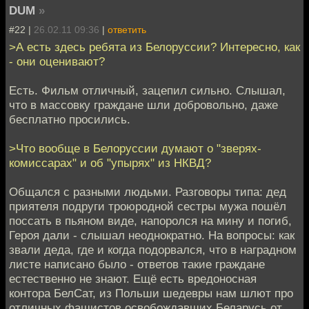
DUM
»
#22 |
26.02.11 09:36
|
ответить
>А есть здесь ребята из Белоруссии? Интересно, как
- они оценивают?
Есть. Фильм отличный, зацепил сильно. Слышал,
что в массовку граждане шли добровольно, даже
бесплатно просились.
>Что вообще в Белоруссии думают о "зверях-
комиссарах" и об "упырях" из НКВД?
Общался с разными людьми. Разговоры типа: дед
приятеля подруги троюродной сестры мужа пошёл
поссать в пьяном виде, напоролся на мину и погиб,
Героя дали - слышал неоднократно. На вопросы: как
звали деда, где и когда подорвался, что в наградном
листе написано было - ответов такие граждане
естественно не знают. Ещё есть вредоносная
контора БелСат, из Польши шедевры нам шлют про
отличных фашистов освобождавших Беларусь от