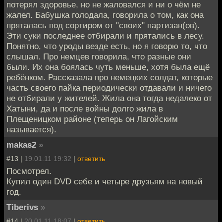
потерял здоровье, но не жаловался и ни о чём не
жалел. Бабушка голодала, говорила о том, как она
пряталась под сортиром от "своих" партизан(ов).
Эти суки последнее отбирали и прятались в лесу.
Понятно, что уроды везде есть, но я говорю то, что
слышал. Про немцев говорила, что разные они
были. Их она боялась чуть меньше, хотя была ещё
ребёнком. Рассказала про немецких солдат, которые
часть своего пайка периодически отдавали и ничего
не отбирали у жителей. Жила она тогда недалеко от
Хатыни, да и после войны долго жила в
Плещеницком районе (теперь он Лагойским
называется).
makas2
»
#13 |
19.01.11 19:32
|
ответить
Посмотрел.
Купил один DVD себе и четыре друзьям на новый
год.
Tiberivs
»
#14 |
20.01.11 18:07
|
ответить