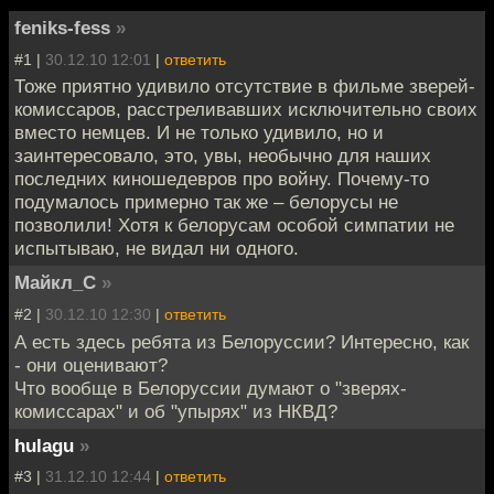
feniks-fess
»
#1 |
30.12.10 12:01
|
ответить
Тоже приятно удивило отсутствие в фильме зверей-
комиссаров, расстреливавших исключительно своих
вместо немцев. И не только удивило, но и
заинтересовало, это, увы, необычно для наших
последних киношедевров про войну. Почему-то
подумалось примерно так же – белорусы не
позволили! Хотя к белорусам особой симпатии не
испытываю, не видал ни одного.
Майкл_С
»
#2 |
30.12.10 12:30
|
ответить
А есть здесь ребята из Белоруссии? Интересно, как
- они оценивают?
Что вообще в Белоруссии думают о "зверях-
комиссарах" и об "упырях" из НКВД?
hulagu
»
#3 |
31.12.10 12:44
|
ответить