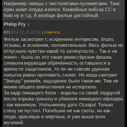
Например: немцы с пистолетами-пулеметами, Танк
хрен знает откуда взялся. Конвойные войска СС в
бою ну и т.д. А вообще фильм достойный.
Philip Fry
»
#21 |
14.02.11 10:01
|
ответить
Фильм засмотрел с искренним интересом, благо,
отзывы, в основном, положительные. Весь фильм не
отпускало чувство какой-то затянутости... Так и не
понял - была ли это такая режиссёрская фишка,
символизирующая обречённость оставшихся в
крепости защитников, то ли не совсем удачная
попытка ровно проложить сюжет. Но когда смотрел
"Звезду" римейк, ощущение было такое-же. Тем не
менее общего впечатления не испортило.
За кадр лежащего Коли - водилы со своей подругой
после взрыва гранаты и убиения немецкого офицера
- как минимум, Угольникову дать Оскара! Только
слезу не пустил. Погибшие не как скоты, но как
люди, красивые и мёртвые, и уже выше всех
мучений.