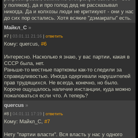
у поляков), да и про голод дед не рассказывал
никогда. Да и колхозы люди не критикуют - они у нас
до сих пор остались. Хотя всякие "дэмакраты" есть.
Майкл_С
»
#7 |
03.01.11 21:16
|
ответить
Кому: quercus,
#6
Интересно. Насколько я знаю, у вас партии, какая в
СССР была, нет.
Раньше-то местные парткомы как-то следили за
справедливостью. Иногда одергивали нарушителей
прав трудящихся. Не всегда, конечно, но было.
Короче ощущалось наличие инстанции, куда можно
пожаловаться если что. А теперь?
quercus
»
#8 |
04.01.11 17:19
|
ответить
Кому: Майкл_С,
#7
Нету "партии власти". Вся власть у нас у одного