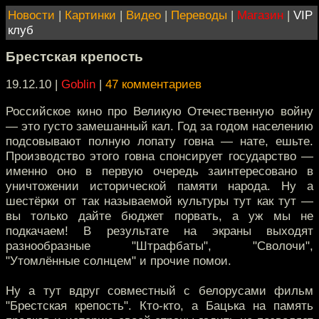
Новости
|
Картинки
|
Видео
|
Переводы
|
Магазин
|
VIP
клуб
Брестская крепость
19.12.10 |
Goblin
|
47 комментариев
Российское кино про Великую Отечественную войну
— это густо замешанный кал. Год за годом населению
подсовывают полную лопату говна — нате, ешьте.
Производство этого говна спонсирует государство —
именно оно в первую очередь заинтересовано в
уничтожении исторической памяти народа. Ну а
шестёрки от так называемой культуры тут как тут —
вы только дайте бюджет порвать, а уж мы не
подкачаем! В результате на экраны выходят
разнообразные "Штрафбаты", "Сволочи",
"Утомлённые солнцем" и прочие помои.
Ну а тут вдруг совместный с белорусами фильм
"Брестская крепость". Кто-кто, а Бацька на память