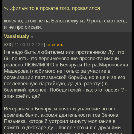
>...фильм то в прокате того, провалился
конечно, этож не на Белоснежку из 9 роты смотреть,
и не про сиськи.
Vassisualy
»
#33 |
11.03.11 22:29
|
ответить
Не надо быть любителем или противником Лу, что
бы понять что переименование проспекта имени
реально ЛЮБИМОГО в Беларуси Петра Мироновича
Машерова (любимого не только за участие в
организации партизанской борьбы, но еще и за его
послевоенную партийную, да-да, работу!) в
безликий проспект Победителей - как это говорят? -
эпик фейл, да?
Ветеранам в Беларуси почет и уважение во все
времена были, акромя деятельности тов Зенона
Пазьняка, который устроил минуту молчания в
память о джохаре ду... после чего и я с друзьями
перестали ходить на эти митинги, и его половина