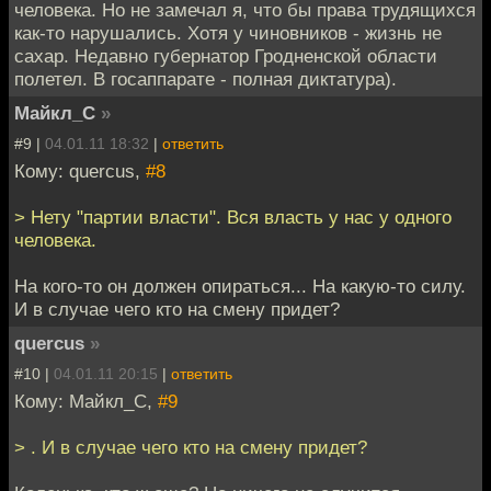
человека. Но не замечал я, что бы права трудящихся
как-то нарушались. Хотя у чиновников - жизнь не
сахар. Недавно губернатор Гродненской области
полетел. В госаппарате - полная диктатура).
Майкл_С
»
#9 |
04.01.11 18:32
|
ответить
Кому: quercus,
#8
> Нету "партии власти". Вся власть у нас у одного
человека.
На кого-то он должен опираться... На какую-то силу.
И в случае чего кто на смену придет?
quercus
»
#10 |
04.01.11 20:15
|
ответить
Кому: Майкл_С,
#9
> . И в случае чего кто на смену придет?