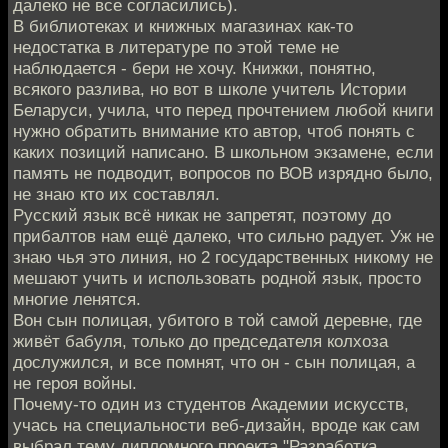
далеко не все согласились).
В библиотеках и книжных магазинах как-то
недостатка в литературе по этой теме не
наблюдается - бери не хочу. Книжки, понятно,
всякого разлива, но вот в школе учитель Истории
Беларуси, учила, что перед прочтением любой книги
нужно обратить внимание кто автор, чтоб понять с
каких позиций написано. В школьном экзамене, если
память не подводит, вопросов по ВОВ изрядно было,
не знаю кто их составлял.
Русский язык всё никак не запретят, поэтому до
прибалтов нам ещё далеко, что сильно радует. Уж не
знаю чья это линия, но 2 государственных никому не
мешают учить и использовать родной язык, просто
многие ленятся.
Вон сын полицая, убитого в той самой деревне, где
живёт бабуля, только до председателя колхоза
дослужился, и все помнят, что он - сын полицая, а
не героя войны.
Почему-то один из студентов Академии искусств,
учась на специальности веб-дизайн, вроде как сам
выбрал тему дипломного проекта "Разработка