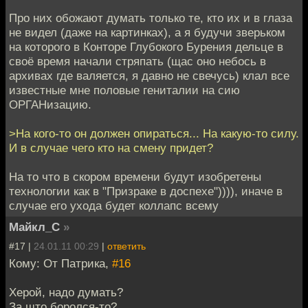
Про них обожают думать только те, кто их и в глаза
не видел (даже на картинках), а я будучи зверьком
на которого в Конторе Глубокого Бурения дельце в
своё время начали стряпать (щас оно небось в
архивах где валяется, я давно не свечусь) клал все
известные мне половые гениталии на сию
ОРГАНизацию.
>На кого-то он должен опираться... На какую-то силу.
И в случае чего кто на смену придет?
На то что в скором времени будут изобретены
технологии как в "Призраке в доспехе")))), иначе в
случае его ухода будет коллапс всему
Майкл_С
»
#17 |
24.01.11 00:29
|
ответить
Кому: От Патрика,
#16
Херой, надо думать?
За што боролся-то?