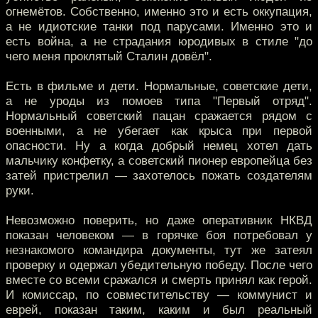
огнемётов. Собственно, именно это и есть оккупация,
а не идиотские танки под парусами. Именно это и
есть война, а не страдания юродивых в стиле "до
чего меня проклятый Сталин довёл".
Есть в фильме и дети. Нормальные, советские дети,
а не уроды из помоев типа "Первый отряд".
Нормальный советский пацан сражается рядом с
военными, а не убегает как крыса при первой
опасности. Ну а когда добрый немец хотел дать
мальчику конфетку, а советский пионер европейца без
затей пристрелил — захотелось пожать создателям
руки.
Невозможно поверить, но даже оперативник НКВД
показан человеком — в горячке боя потребовал у
незнакомого командира документы, тут же затеял
проверку и одержал убедительную победу. После чего
вместе со всеми сражался и смерть принял как герой.
И комиссар, по совместительству — коммунист и
еврей, показан таким, каким и был реальный