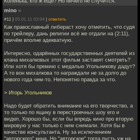
Коленька, кто ж еще? Но ничего не случится.
mino
»
#11 |
05.01.11 03:04
|
ответить
Как православный либераст хочу отметить, что судя
по трейлеру, дань религии всё же отдали на (2:11),
причём вполне адекватную.
Интересно, одарённых государственных деятелей из
клана михалковых этот фильм заставят смотреть?
Или хотя бы премию с медалью Угольникову дадут?
А то вон михалкова то награждали не за долго до
нового года чем-то. Непонятно правда за что.
> Игорь Угольников
Надо будет обратить внимание на его творчество, а
то только по ящику в перестроечных шоу его и
видел. Хорошо бы, если бы впредь кино про вторую
мировую у нас только с ним снимали. Хотя бы в
качестве консультанта. Ну за исключением
"авторского" кина. Но "авторское" тогда пусть уж на