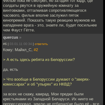
Фильм пока не смотрел, но за один тот кадр, где
солдаты рвутся в оружейную комнату за
винтовками, отталкивая сопротивляющегося
часового, фильм вполне заслужил пяток
кинопремий. Показать такую реакцию мужиков на
нападение врага - это, знаете ли, будет посильнее
чем Фауст Гётте.
quercus
»
#6 |
03.01.11 00:34
|
ответить
Кому: Майкл_С,
#2
> А есть здесь ребята из Белоруссии?
да, есть
> Что вообще в Белоруссии думают о "зверях-
комиссарах" и об "упырях" из НКВД?
за всех не скажу, камрад. Мои предки были
крестьянами из Западной Беларуси. Их никто не
репрессировал, землю не отбирал(не было её - все