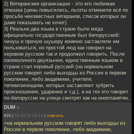
2) Ветеранские организации - это его любимая
отмазка (цены повысились, льготы отменили всё по
просьбе неизвестных ветеранов, список которых он
даже показывать не хочет)
3) Реально два языка в стране было когда
официально государственным был белорусский:
чинуш и прочую шушеру конечно заставляли им
пользоваться, но простой люд как говорил на
херовом русском так и продолжил говорить. После
папиколиного двуязычия, единственным языком в
стране стал херовый русский (на нормальном
русском говорят либо выходцы из России в первом
поколении, либо академики, учителя,
телевизионщики, которых заставляют зубрить
произношение, ударение и т.д.), а на тех кто говорит
по-белорусски на улице смотрят как на инопланетян.
DUM
»
#26 |
05.03.11 03:16
|
ответить
>на нормальном русском говорят либо выходцы из
России в первом поколении, либо академики,