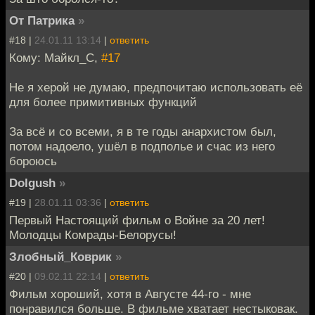
От Патрика
»
#18 |
24.01.11 13:14
|
ответить
Кому: Майкл_С,
#17
Не я херой не думаю, предпочитаю использовать её
для более примитивных функций
За всё и со всеми, я в те годы анархистом был,
потом надоело, ушёл в подполье и счас из него
бороюсь
Dolgush
»
#19 |
28.01.11 03:36
|
ответить
Первый Настоящий фильм о Войне за 20 лет!
Молодцы Комрады-Белорусы!
Злобный_Коврик
»
#20 |
09.02.11 22:14
|
ответить
Фильм хороший, хотя в Августе 44-го - мне
понравился больше. В фильме хватает нестыковак.