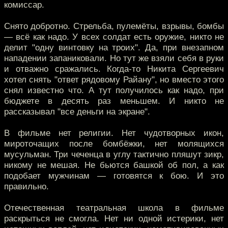
комиссар.
Снято добротно. Стрельба, пулемёты, взрывы, бомбы
— всё как надо. У всех солдат есть оружие, никто не
делит "одну винтовку на троих". Да, при внезапном
нападении запаниковали. Но тут же взяли себя в руки
и отважно сражались. Когда-то Никита Сергеевич
хотел снять "ответ рядовому Райану", но вместо этого
снял известно что. А тут получилось как надо, при
бюджете в десять раз меньшем. И никто не
рассказывал "все деньги на экране".
В фильме нет религии. Нет чудотворных икон,
мироточащих после бомбёжки, нет молящихся
мусульман. Три чеченца в углу тактично пляшут зикр,
никому не мешая. Не бьются башкой об пол, а как
подобает мужчинам — готовятся к бою. И это
правильно.
Отечественная театральная школа в фильме
раскрыться не смогла. Нет ни одной истерики, нет