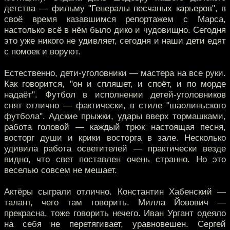
детства — фильму "Генералы песчаных карьеров", в
своё время казавшимся репортажем с Марса,
настолько всё в нём было дико и чудовищно. Сегодня
это уже никого не удивляет, сегодня и наши дети едят
с помоек и воруют.
Естественно, дети-уголовники — мастера на все руки.
Как говорится, "он и спляшет, и споёт, и по морде
надаёт". Футбол в исполнении детей-уголовников
снят отлично — фактически, в стиле "шаолиньского
футбола". Адские прыжки, удары вверх тормашками,
работа головой — каждый трюк настоящая песня,
восторг души и крики восторга в зале. Несколько
удивила работа осветителей — практически везде
видно, что свет поставлен очень странно. Но это
веселью совсем не мешает.
Актёры сыграли отлично. Константин Хабенский —
талант, чего там говорить. Милла Йовович —
прекрасна, тоже говорить нечего. Иван Ургант одеяло
на себя не перетягивает, уравновешен. Сергей