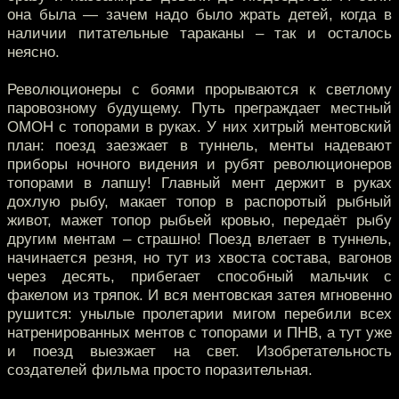
она была — зачем надо было жрать детей, когда в
наличии питательные тараканы – так и осталось
неясно.
Революционеры с боями прорываются к светлому
паровозному будущему. Путь преграждает местный
ОМОН с топорами в руках. У них хитрый ментовский
план: поезд заезжает в туннель, менты надевают
приборы ночного видения и рубят революционеров
топорами в лапшу! Главный мент держит в руках
дохлую рыбу, макает топор в распоротый рыбный
живот, мажет топор рыбьей кровью, передаёт рыбу
другим ментам – страшно! Поезд влетает в туннель,
начинается резня, но тут из хвоста состава, вагонов
через десять, прибегает способный мальчик с
факелом из тряпок. И вся ментовская затея мгновенно
рушится: унылые пролетарии мигом перебили всех
натренированных ментов с топорами и ПНВ, а тут уже
и поезд выезжает на свет. Изобретательность
создателей фильма просто поразительная.