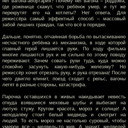
нет вагона-абортария? Почему нет вагона – роддома,
где роженице скажут, что ребёнок умер, и тут же
перекрутят его на котлеты? Нет ответа. Для
режиссёра самый эффектный способ – массовый
забой лишних граждан, так что всё в порядке.
Дальше, понятно, отчаянная борьба по вытаскиванию
несчастного ребёнка из механизма, в ходе которой
главный герой лишается руки. По ходу фильма
многие лишаются рук и не сильно по этому поводу
переживают. Зачем совать руки туда, куда можно
спокойно засунуть какую-нибудь железяку? Но
режиссёр хочет отрезать руку, и рука отрезана! После
чего двигло клинит, поезд сходит с рельс, вагоны
летят в разные стороны, катастрофа.
Парочка оставшихся в живых накидывает невесть
откуда взявшиеся меховые шубы и выбегает на
лютую стужу. Кругом красота, мороз и солнце! А
неподалёку стоит белый медведь и смотрит на
людей. То есть мороз не настолько суровый, чтобы
умерли все – медведь-то жив. А значит, медведей