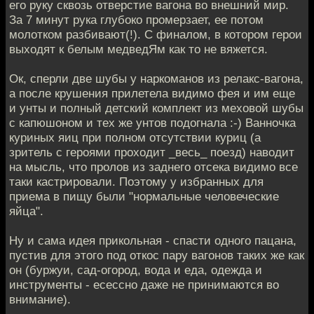
его руку сквозь отверстие вагона во внешний мир.
За 7 минут рука глубоко промерзает, ее потом
молотком разбивают(!). С финалом, в котором герои
выходят к белым медведЯм как то не вяжется.
Ок, сперли две шубы у наркоманов из релакс-вагона,
а после крушения прилетела видимо фея и им еще
и унты и полный детский комплект из меховой шубы
с капюшоном и тех же унтов подогнала :-) Ванночка
куриных яиц при полном отсутствии куриц (а
зритель с героями проходит _весь_ поезд) наводит
на мысль, что пролов из заднего отсека видимо все
таки кастрировали. Поэтому у избранных для
приема в пищу были "нормальные человеческие
яйца".
Ну и сама идея прикольная - спасти одного пацана,
пустив для этого под откос пару вагонов таких же как
он (буржуи, сад-огород, вода и еда, одежда и
инструменты - есессно даже не принимаются во
внимание).