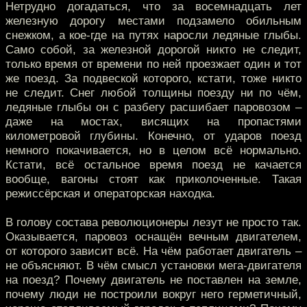
Нетрудно догадаться, что за восемнадцать лет
железную дорогу местами подзамело обильным
снежком, а кое-где на путях наросли ледяные глыбы.
Само собой, за железной дорогой никто не следит,
только время от времени по ней проезжает один и тот
же поезд. За подвеской которого, кстати, тоже никто
не следит. Снег любой толщины поезду ни по чём,
ледяные глыбы он с разбегу расшибает паровозом –
даже на мостах, висящих на пропастями
километровой глубины. Конечно, от ударов поезд
немного покачивается, но в целом всё нормально.
Кстати, всё остальное время поезд не качается
вообще, вагоны стоят как приколоченные. Такая
режиссёрская и операторская находка.
В голову состава революционеры лезут не просто так.
Оказывается, паровоз оснащён вечным двигателем,
от которого зависит всё. На чём работает двигатель –
не объясняют. В чём смысл установки мега-двигателя
на поезд? Почему двигатель не поставлен на земле,
почему люди не построили вокруг него герметичный,