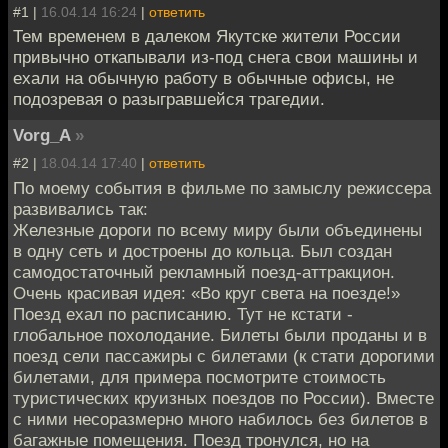
#1 |
16.04.14 16:24
|
ответить
Тем временем в далеком Якутске жители России
привычно откапывали из-под снега свои машины и
ехали на обычную работу в обычные офисы, не
подозревая о разыгравшейся трагедии.
Vorg_A
»
#2 |
18.04.14 17:40
|
ответить
По моему события в фильме по замыслу режиссера
развивались так:
Железные дороги по всему миру были объединены
в одну сеть и достроены до кольца. Был создан
самодостаточный рекламный поезд-аттракцион.
Очень красивая идея: «Во круг света на поезде!»
Поезд ехал по расписанию. Тут не кстати -
глобальное похолодание. Билеты были проданы и в
поезд сели пассажиры с билетами (к стати дорогими
билетами, для примера посмотрите стоимость
туристических круизных поездов по России). Вместе
с ними несоразмерно много набилось без билетов в
багажные помещения. Поезд тронулся, но на