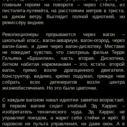
главным героем на повороте – через стёкла, из
пистолета-пулемёта, на расстоянии метров в триста,
на диком ветру. Выглядит полной идиотией, но
режиссёру виднее.
Революционеры прорываются через вагон –
школьный класс, вагон-аквариум, вагон-огород, через
вагон-баню, и даже через вагон-дискотеку. Местами
не покидает чувство, что смотришь фильм Терри
Гильяма «Бразилия», часть вторая. Дискотека,
битком набитая наркоманами – это, кстати, второй
вагон, прямо возле драгоценного двигателя.
Конструктор, видимо, крепко подумал, прежде чем
собрать всех дегенератов возле центра
жизнеобеспечения. Но это были цветочки.
С каждым вагоном накал идиотии заметно возрастает.
В первом вагоне сидит злобный Эд Харрис –
изобретатель технического чуда. Эд Харрис не
управляет поездом, а жарит себе стейки и жрёт. В
паровозе ни пульта управления, ни даже окон. А в