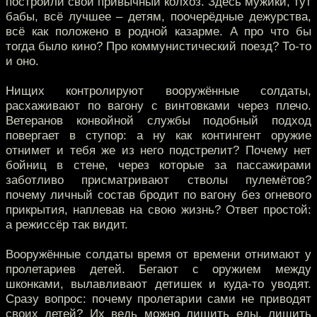
построили свой привычный колхоз. Здесь мужики, тут
бабы, всё лучшее – детям, поочерёдные дежурства,
всё как положено в родной казарме. А про что бы
тогда было кино? Про коммунистический поезд? То-то
и оно.
Нищих контролируют вооружённые солдаты,
расхаживают по вагону с винтовками через плечо.
Ветеранов конвойной службы подобный подход
повергает в ступор: а ну как контингент оружие
отнимет и тебя же из него подстрелит? Почему нет
бойниц в стене, через которые за пассажирами
заботливо присматривают стволы пулемётов?
почему личный состав бродит по вагону без огневого
прикрытия, наплевав на свою жизнь? Ответ простой:
а режиссёр так видит.
Вооружённые солдаты время от времени отнимают у
пролетариев детей. Бегают с оружием между
шконками, вылавливают детишек и куда-то уводят.
Сразу вопрос: почему пролетарии сами не приводят
своих детей? Их ведь можно лишить еды, лишить