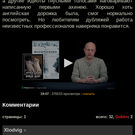
а другие идиоты гнусными голосами наговаривают
написанную первыми ахинею. Хорошо хоть
английская дорожка была, смог нормально
посмотреть. Но любителям дубляжей работа
неизвестных профессионалов наверняка понравится.
19:07
|
376533 просмотра
|
скачать
Комментарии
cтраницы: 1
всего: 32,
Goblin
: 2
Xlodvig
»