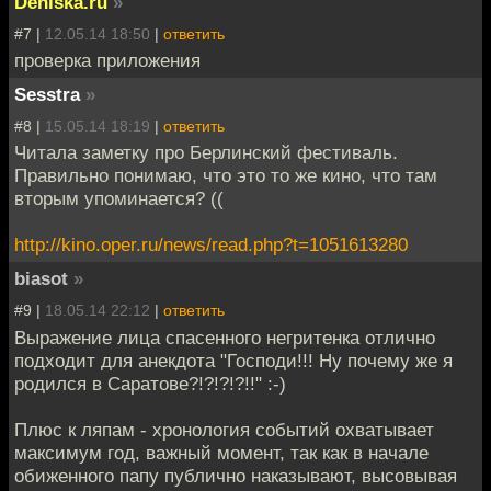
Deniska.ru
»
#7 |
12.05.14 18:50
|
ответить
проверка приложения
Sesstra
»
#8 |
15.05.14 18:19
|
ответить
Читала заметку про Берлинский фестиваль.
Правильно понимаю, что это то же кино, что там
вторым упоминается? ((
http://kino.oper.ru/news/read.php?t=1051613280
biasot
»
#9 |
18.05.14 22:12
|
ответить
Выражение лица спасенного негритенка отлично
подходит для анекдота "Господи!!! Ну почему же я
родился в Саратове?!?!?!?!!" :-)
Плюс к ляпам - хронология событий охватывает
максимум год, важный момент, так как в начале
обиженного папу публично наказывают, высовывая