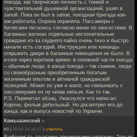
поезда, как творческая личность с тонкой и
чувствительной душевной организацией, ушел в
запой. Пока он был в запое, поездная бригада кое-
как работала. Охрана охраняла. Пассажиры с
билетами питались согласно меню по экосистеме. В
багажных вагонах отдельные несознательные
граждане из-за скудного пайка очень тихо и быстро
начали есть соседей. Инструкции или команды
открывать двери в багажные помещения не было. В
итоге через короткое время: в головной части поезда
– обычные люди, в конце поезда – так скажем, люди
со своеобразным приобретенным богатым
жизненным опытом и активной гражданской
позицией. Может их уже и мало, но смешивать с
пассажирами их ну никак нельзя. Как то так.
P.S. Перечитал абзац. Ужаснулся что написал.
Короче, фильм дебильный. Но досмотрел его до
конца, как и выпуск новостей по Украине.
Камышанский
»
#3 |
20.04.14 16:37
|
ответить
В общем-то, со всеми аргументами согласен. Только