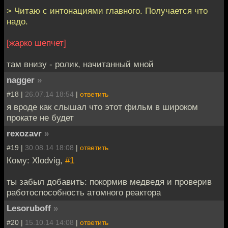
> Читаю с интонациями главного. Получается что
надо.
[жарко шепчет]
там внизу - ролик, начитанный мной
nagger
»
#18 |
26.07.14 18:54
|
ответить
я вроде как слышал что этот фильм в широком
прокате не будет
rexozavr
»
#19 |
30.08.14 18:08
|
ответить
Кому: Xlodvig,
#1
ты забыл добавить: покормив медведя и проверив
работоспособность атомного реактора
Lesoruboff
»
#20 |
15.10.14 14:08
|
ответить