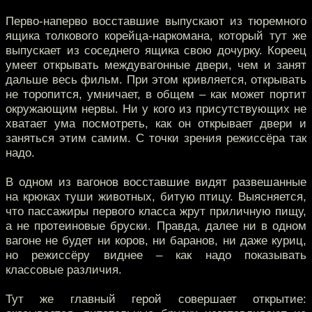
Перво-наперво восставшие выпускают из тюремного
ящика толкового корейца-наркомана, который тут же
выпускает из соседнего ящика свою дочурку. Кореец
умеет открывать междувагонные двери, чем и занят
дальше весь фильм. При этом кривляется, открывать
не торопится, умничает, в общем – как может портит
окружающим нервы. Ни у кого из присутствующих не
хватает ума посмотреть, как он открывает двери и
заняться этим самим. С точки зрения режиссёра так
надо.
В одном из вагонов восставшие видят развешанные
на крюках туши животных, битую птицу. Выясняется,
что пассажиры первого класса жрут приличную пищу,
а не протеиновые бруски. Правда, далее ни в одном
вагоне не будет ни коров, ни баранов, ни даже куриц,
но режиссёру виднее – как надо показывать
классовые различия.
Тут же главный герой совершает открытие: