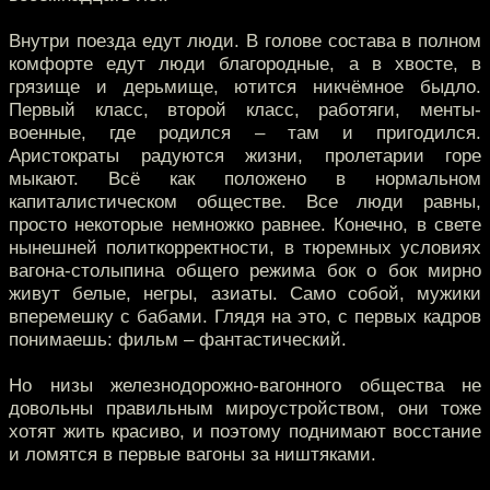
Внутри поезда едут люди. В голове состава в полном
комфорте едут люди благородные, а в хвосте, в
грязище и дерьмище, ютится никчёмное быдло.
Первый класс, второй класс, работяги, менты-
военные, где родился – там и пригодился.
Аристократы радуются жизни, пролетарии горе
мыкают. Всё как положено в нормальном
капиталистическом обществе. Все люди равны,
просто некоторые немножко равнее. Конечно, в свете
нынешней политкорректности, в тюремных условиях
вагона-столыпина общего режима бок о бок мирно
живут белые, негры, азиаты. Само собой, мужики
вперемешку с бабами. Глядя на это, с первых кадров
понимаешь: фильм – фантастический.
Но низы железнодорожно-вагонного общества не
довольны правильным мироустройством, они тоже
хотят жить красиво, и поэтому поднимают восстание
и ломятся в первые вагоны за ништяками.