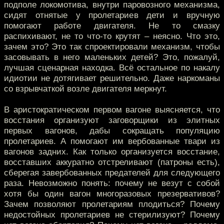
подполе локомотива, внутри паровозного механизма,
сидят отнятые у пролетариев дети и вручную
помогают работе двигателя. Не то смазку
распихивают, не то что-то крутят – неясно. Что это,
зачем это? Это так спроектировали механизм, чтобы
засовывать в него маленьких детей? Это, пожалуй,
лучшая сценарная находка. Всё остальное по накалу
идиотии не дотягивает решительно. Даже наркоманы
со взрывчаткой возле двигателя меркнут.
В аристократическом первом вагоне выясняется, что
восстания организуют заговорщики из элитных
первых вагонов, дабы сокращать популяцию
пролетариев. А помогают им вербованные твари из
вагонов задних. Как только организуется восстание,
восставших аккуратно отстреливают (патроны есть),
сберегая завербованных предателей для следующего
раза. Невозможно понять: почему не везут с собой
хотя бы один вагон многоразовых презервативов?
Зачем позволяют пролетариям плодиться? Почему
недостойных пролетариев не стерилизуют? Почему