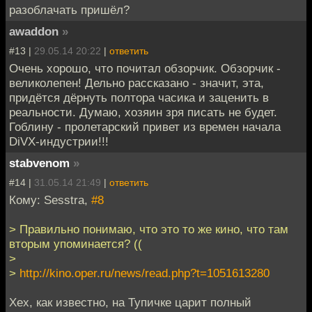
разоблачать пришёл?
awaddon
»
#13 |
29.05.14 20:22
|
ответить
Очень хорошо, что почитал обзорчик. Обзорчик -
великолепен! Дельно рассказано - значит, эта,
придётся дёрнуть полтора часика и заценить в
реальности. Думаю, хозяин зря писать не будет.
Гоблину - пролетарский привет из времен начала
DiVX-индустрии!!!
stabvenom
»
#14 |
31.05.14 21:49
|
ответить
Кому: Sesstra,
#8
> Правильно понимаю, что это то же кино, что там
вторым упоминается? ((
>
>
http://kino.oper.ru/news/read.php?t=1051613280
Хех, как известно, на Тупичке царит полный