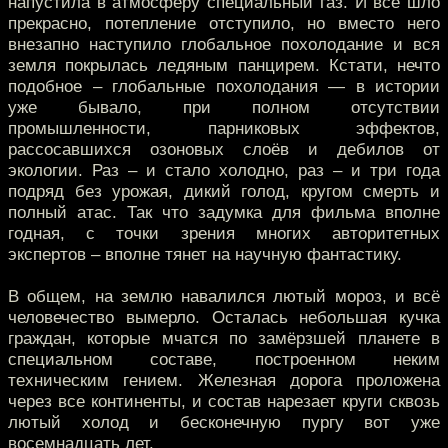
напустила в атмосферу специальный газ. И всё шло
прекрасно, потепление отступило, но вместо него
внезапно наступило глобальное похолодание и вся
земля покрылась ледяным панцирем. Кстати, нечто
подобное – глобальные похолодания — в истории
уже бывало, при полном отсутствии
промышленности, парниковых эффектов,
рассосавшихся озоновых слоёв и дебилов от
экологии. Раз – и стало холодно, раз – и три года
подряд без урожая, дикий голод, кругом смерть и
полный атас. Так что задумка для фильма вполне
годная, с точки зрения многих авторитетных
экспертов – вполне тянет на научную фантастику.
В общем, на землю навалился лютый мороз, и всё
человечество вымерло. Осталась небольшая кучка
граждан, которые мчатся по замёрзшей планете в
специальном составе, построенном неким
техническим гением. Железная дорога проложена
через все континенты, и состав нарезает круги сквозь
лютый холод и бесконечную пургу вот уже
восемнадцать лет.