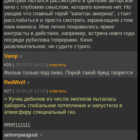
Дмитрий пытался рассмотреть в фильме авторское
кино с глубоким смыслом, которого конечно нет. Но
увидев что главный герой "капитан америка", стоит
расслабиться и просто смотреть экранизацию стим
панк комикса. Мне лично понравились яркие
контрасты в действии, например, встреча новго года
посреди рубилова топрорами. Кино
развлекательное, не судите строго.
Vamp
»
#26 |
23.03.15 15:11
|
ответить
Фильм только под пиво. Порой такой бред творится
RedWolf
»
#27 |
16.04.15 12:19
|
ответить
> Кучка дебилов из числа экологов пыталась
забороть глобальное потепление и напустила в
атмосферу специальный газ.
fffffff111111
antonyaugust
»