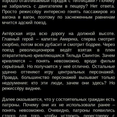
хорошо отапливаемый городок с теплицами? Почему
не забрались с двигателем в пещеру? Нет ответа.
Просто режиссёру интересно гонять пассажиров из
вагона в вагон, поэтому по заснеженным равнинам
мчится адский поезд.
Актёрская игра всю дорогу на должной высоте.
Главный герой – капитан Америка, сперва смотрит
скорбно, потом всех дубасит и смотрит бодрее. Через
поезд революционеров ведёт взятая в плен
отвратительно кривляющаяся Тильда Свинтон. Зачем
кривляется – понять невозможно, вроде фильм
серьёзный. Но получается у неё отлично. Остальные
удачно оттеняют игру центральных персонажей.
Правда, большинство персонажей вызывает только
недоумение: кто эти люди, зачем они здесь? Но
режиссёру виднее.
Далее оказывается, что у состоятельных граждан есть
патроны. Почему они их не использовали ранее –
понять невозможно. Очевидно, патроны появились
строго для того, чтобы устроить перестрелку с