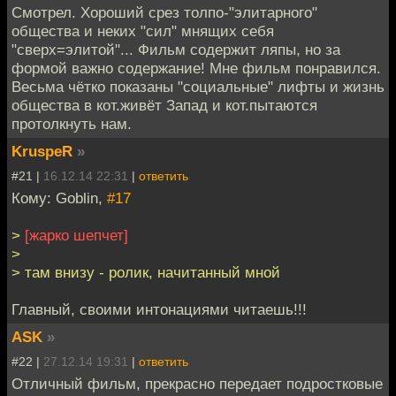
Смотрел. Хороший срез толпо-"элитарного"
общества и неких "сил" мнящих себя
"сверх=элитой"... Фильм содержит ляпы, но за
формой важно содержание! Мне фильм понравился.
Весьма чётко показаны "социальные" лифты и жизнь
общества в кот.живёт Запад и кот.пытаются
протолкнуть нам.
KruspeR
»
#21 |
16.12.14 22:31
|
ответить
Кому: Goblin,
#17
>
[жарко шепчет]
>
> там внизу - ролик, начитанный мной
Главный, своими интонациями читаешь!!!
ASK
»
#22 |
27.12.14 19:31
|
ответить
Отличный фильм, прекрасно передает подростковые