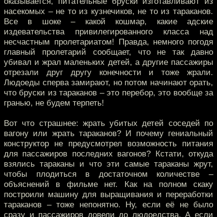
оказывается, питательные бруски изготавливают из
насекомых – не то из кузнечиков, не то из тараканов.
Все в шоке – какой кошмар, какие адские
издевательства привилегированного класса над
несчастным пролетариатом! Правда, немного погодя
главный пролетарий сообщает, что не так давно
убивал и жрал маленьких детей, а другие пассажиры
отрезали друг другу конечности и тоже жрали.
Людоеды сперва замирают, но потом начинают орать,
что бруски из тараканов – это перебор, это вообще за
гранью, не будем терпеть!
Вот что страшнее: жрать убитых детей соседей по
вагону или жрать тараканов? И почему гениальный
конструктор не предусмотрел возможность питания
для пассажиров последних вагонов? Кстати, откуда
взялись тараканы и что эти самые тараканы жрут,
чтобы плодиться в достаточном количестве –
объяснений в фильме нет. Как на полном скаку
построили машину для выращивания и переработки
тараканов – тоже непонятно. Ну, если её не было
сразу и пассажиров довели до людоедства. А если