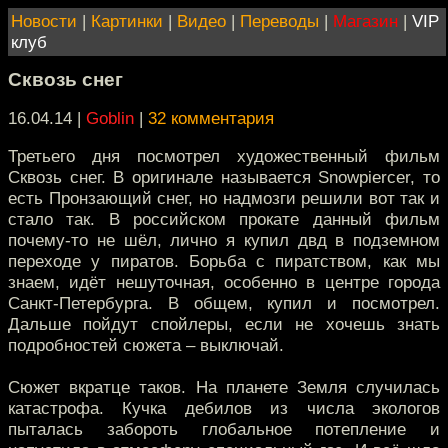
Новости
|
Картинки
|
Видео
|
Переводы
|
Магазин
|
VIP
клуб
Сквозь снег
16.04.14 |
Goblin
|
32 комментария
Третьего дня посмотрел художественный фильм
Сквозь снег. В оригинале называется Snowpiercer, то
есть Пронзающий снег, но надмозги решили вот так и
стало так. В российском прокате данный фильм
почему-то не шёл, лично я купил двд в подземном
переходе у пиратов. Борьба с пиратством, как мы
знаем, идёт нешуточная, особенно в центре города
Санкт-Петербурга. В общем, купил и посмотрел.
Дальше пойдут спойлеры, если не хочешь знать
подробностей сюжета – выключай.
Сюжет вкратце таков. На планете Земля случилась
катастрофа. Кучка дебилов из числа экологов
пыталась забороть глобальное потепление и