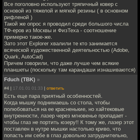
Все поголовно используют тряпичный ковер с
основой из тяжелой и мягкой резины ( в основном
рифленой )
Такой же опрос я проводил среди большого числа
ТФ-еров из Москвы и ФизТеха - соотношение
примерно такое-же.
Зато этот Explorer хвалили те кто занимается
всяческой художественной деятельностью (Adobe,
Quark, AutoCad)
Причем говорили, что даже лучше чем всякие
планшеты (поскольку там карандаши изнашиваются)
Fduch (TBK)
»
#4 |
17.01.01 01:33
|
ответить
Есть еще пара приятный особенностей.
Когда мышку поднимаешь со стола, чтобы
полюбоваться на ее красненькие, но хайтековые
внутренности, лазер через мгновенье пропадает -
чтобы глаз не портить юзеру!! К тому же, лазер этот
поставлен в нутре мышки настолько криво, что
попасть им себе в глаз довольно затруднительно,