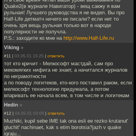
Quake2(в журнале Навигатор) - вещ сакжу я вам
рульная! Лучшего руководства я не видел. Вы про
Half-Life детматч ничего не писали? если нет то
очень зря вещь рульная только вот в народе
популярности не получла.
P.S.: заходите ко мне на
http://www.Half-Life.ru
Viking
»
#11 |
03.05.01 15:25
|
ответить
тот кто кричит - Мелкософт мастдай, сам про
мекомягких нифига не знает, а начитался журналов
по неграмотности
а по поводу логитеков, кто-кого поставил раком, если
мелкософт технологию придумала, а потом
впаривать ее начала всем, в том числе и логитекам
Hedin
»
#12 |
04.05.01 03:09
|
ответить
Muzhiki, kupil sebe IME tak ona esli ee rezko krutanut'
gluchit' nachinaet, kak s etim borotsia?jazh v quake
igraju...