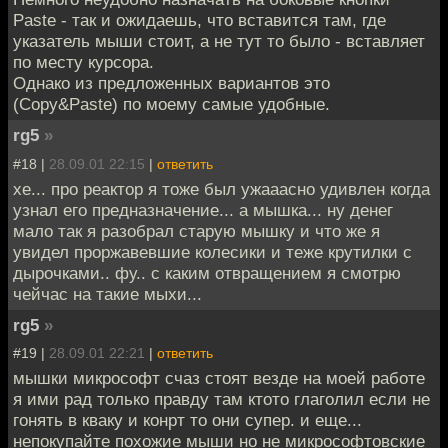
Paste - так и ожидаешь, что вставится там, где
указатель мыши стоит, а не тут то было - вставляет
по месту курсора.
Однако из предложенных вариантов это
(Copy&Paste) по моему самые удобные.
rg5
»
#18 |
28.09.01 22:15
|
ответить
хе... про реактор я тоже был ужааасно удивлен когда
узнал его предназначение... а мышка... ну денег
мало так я разобрал старую мышку и что же я
увидел проржавевшие колесики и теже крутилки с
дырочками.. фу.. с каким отвращением я смотрю
чейчас на такие мыхи...
rg5
»
#19 |
28.09.01 22:21
|
ответить
мышки микрософт счаз стоят везде на моей работе
я ими рад только правду там ктото глаголил если не
гонять в кваку и конрт то они супер. и еще...
непокупайте похожие мыши но не микрософтовские