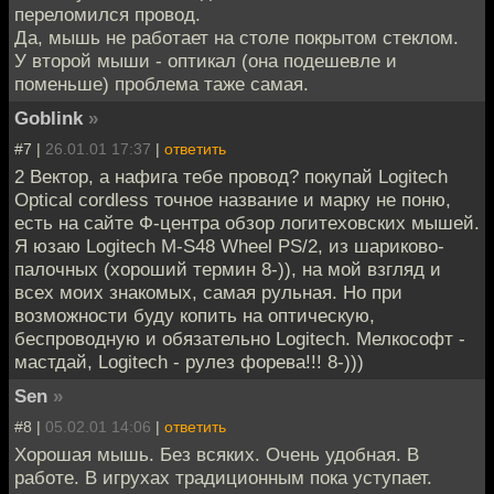
переломился провод.
Да, мышь не работает на столе покрытом стеклом.
У второй мыши - оптикал (она подешевле и
поменьше) проблема таже самая.
Goblink
»
#7 |
26.01.01 17:37
|
ответить
2 Вектор, а нафига тебе провод? покупай Logitech
Optical cordless точное название и марку не поню,
есть на сайте Ф-центра обзор логитеховских мышей.
Я юзаю Logitech M-S48 Wheel PS/2, из шариково-
палочных (хороший термин 8-)), на мой взгляд и
всех моих знакомых, самая рульная. Но при
возможности буду копить на оптическую,
беспроводную и обязательно Logitech. Мелкософт -
мастдай, Logitech - рулез форева!!! 8-)))
Sen
»
#8 |
05.02.01 14:06
|
ответить
Хорошая мышь. Без всяких. Очень удобная. В
работе. В игрухах традиционным пока уступает.