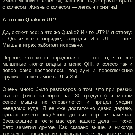
имеет мышки с колесом, заявляю: надо срочно брать
с колесом. Жизнь с колесом — легка и приятна!
А что же Quake и UT?
Да, скажут все: а что же Quake? И что UT? И я отвечу:
с Quake все в порядке, камрады. И с UT — тоже.
Мышь в играх работает исправно.
Первое, что меня порадовало — это то, что все
мышиные кнопки видны в меню QIII, а колесо так и
вовсе само настроилось под зум и переключение
оружия. То же самое в UT и SoF.
Очень много было разговоров о том, что при резких
рывках (типа разворот на 180 градусов) и малом
сенсе мышка не справляется и прицел уходит
неведомо куда. Я ее уже достаточно давно дергаю,
однако ничего подобного до сих пор не заметил.
Заезжавшие в гости мастера нашего дела — тоже.
Зато заметил другое. Как сказано выше, я никогда
толком не попадал из рэйлгана. Все вы знаете, что