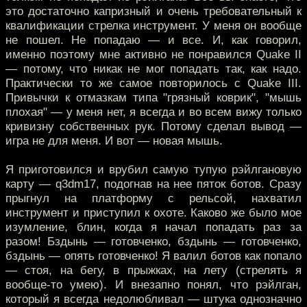
это достаточно капризный и очень требовательный к
квалификации стрелка инструмент. У меня он вообще
не пошел. Не попадаю — и все. И, как говорил,
именно поэтому мне активно не понравился Quake II
— потому, что никак не мог попадать так, как надо.
Практически то же самое повторилось с Quake III.
Привычки к отмазкам типа "грязный коврик", "мышь
плохая" — у меня нет, я всегда и во всем вижу только
кривизну собственных рук. Потому сделал вывод —
игра не для меня. И вот — новая мышь.
Я приготовился и врубил самую тупую рэйлгановую
карту — q3dm17, подогнав на нее пяток ботов. Сразу
прыгнул на платформу с рельсой, нахватил
инструмент и приступил к охоте. Каково же было мое
изумление, блин, когда я начал попадать раз за
разом! Бздынь — готовченко, бздынь — готовченко,
бздынь — опять готовченко! Я валил ботов как попало
— стоя, на бегу, в прыжках, на лету (стрелять я
вообще-то умею). И внезапно понял, что рэйлган,
который я всегда недолюбливал — штука однозначно