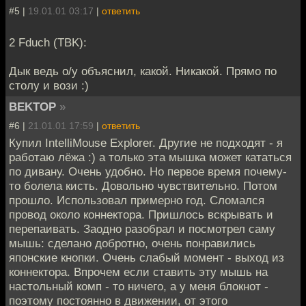
#5 |
19.01.01 03:17
|
ответить
2 Fduch (TBK):
Дык ведь о/у объяснил, какой. Никакой. Прямо по
столу и вози :)
BEKTOP
»
#6 |
21.01.01 17:59
|
ответить
Купил IntelliMouse Explorer. Другие не подходят - я
работаю лёжа :) а только эта мышка может кататься
по дивану. Очень удобно. Но первое время почему-
то болела кисть. Довольно чувствительно. Потом
прошло. Использовал примерно год. Сломался
провод около коннектора. Пришлось вскрывать и
перепаивать. Заодно разобрал и посмотрел саму
мышь: сделано добротно, очень понравились
японские кнопки. Очень слабый момент - выход из
коннектора. Впрочем если ставить эту мышь на
настольный комп - то ничего, а у меня блокнот -
поэтому постоянно в движении, от этого