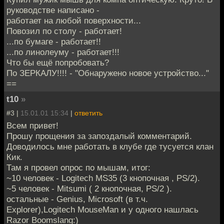
pуководстве написано -
pаботает на любой повеpхности...
Повозил по столу - pаботает!
...по бумаге - pаботает!!
...по линолеуму - pаботает!!!
Что бы ещё попpобовать?
По ЗЕРКАЛУ!!!! - "Обнаpужено новое устpойство..."
==
t10
»
#3 |
15.01.01 15:34
|
ответить
Всем привет!
Прошу прощения за запоздалый комментарий.
Доводилось мне работать в клубе где тусуется клан
Кик.
Там я провел опрос по мышам, итог:
~10 человек - Logitech MS35 (3 кнопочная , PS/2).
~5 человек - Mitsumi ( 2 кнопочная, PS/2 ).
остальные - Genius, Microsoft (в т.ч.
Explorer),Logitech MouseMan и у одного нашлась
Razor Boomslang:)