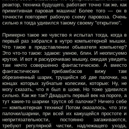
реактор, техника будущего, работает точно так же, как
примитивная паровая машина! Более того — он в
точности повторяет рабочую схему паровоза. Очень
сильно я тогда удивился такому своему "открытию".
Примерно такое же чувство я испытал тогда, когда в
первый раз забрался в нутро компьютерной мышки.
Что такое в представлении обывателя компьютер?
Это что-то такое: эдакое: умное, блин. И неописуемо
крутое. И вот я раскурочиваю мышку, ожидая увидеть
там нечто совершенно фантастическое. А вместо
фантастических прибамбасов вижу там
обрезиненный шарик, трущийся об две палочки, на
концах которых зубчатые колесики, которые: Ну, не
могу сказать, что я был в шоке. Но тоже удивился
сильно. Как же так? Двадцать первый век на пороге, а
тут какие-то шарики трутся об палочки? Ничего себе
— компьютерная техника! Потом оказалось, что эти
палочки/шарики, при всей их кажущейся простоте и
непритязательности, постоянно загаживаются,
требуют регулярной чистки, надлежащего ухода,