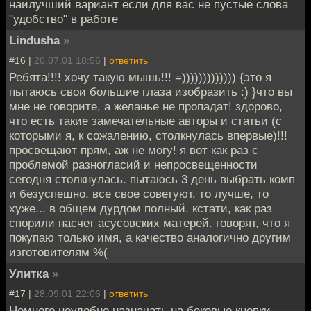
наилучший вариант если для вас не пустые слова
"удобство" в работе
Lindusha
»
#16 |
20.07.01 18:56
|
ответить
Ребята!!!! хочу такую мышь!!! =))))))))))))) {это я
пытаюсь свои большие глаза изобразить :) }что вы
мне не говорите, а желанье не пропадат! здорово,
что есть такие замечательные авторы и статьи (с
которыми я, к сожалению, столкнулась впервые)!!!
просвещают прям, аж не могу! я вот как раз с
проблемой разногласий и непросвещенности
сегодня столкнулась. пытаюсь 3 день выбрать комп
и безуспешно. все свое советуют, то лучше, то
хуже... в общем дурдом полный. кстати, как раз
спорили насчет асусовских матерей. говорят, что я
покупаю только имя, а качество аналогично другим
изготовителям %(
Улитка
»
#17 |
28.09.01 22:06
|
ответить
Немного неудобно назначать на боковые кнопки