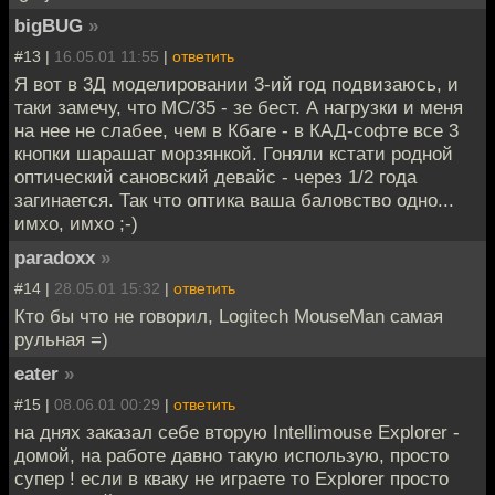
bigBUG
»
#13 |
16.05.01 11:55
|
ответить
Я вот в 3Д моделировании 3-ий год подвизаюсь, и
таки замечу, что МС/35 - зе бест. А нагрузки и меня
на нее не слабее, чем в Кбаге - в КАД-софте все 3
кнопки шарашат морзянкой. Гоняли кстати родной
оптический сановский девайс - через 1/2 года
загинается. Так что оптика ваша баловство одно...
имхо, имхо ;-)
paradoxx
»
#14 |
28.05.01 15:32
|
ответить
Кто бы что не говорил, Logitech MouseMan самая
рульная =)
eater
»
#15 |
08.06.01 00:29
|
ответить
на днях заказал себе вторую Intellimouse Explorer -
домой, на работе давно такую использую, просто
супер ! если в кваку не играете то Explorer просто