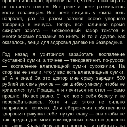
профессионально, времени на то, чтобы в них играть
не остается совсем. Все реже и реже разминаешь
кости товарищам. Все реже сидишь у компа ночь
напролет, раз за разом загоняя особо упорного
товарища в минуса. Теперь все наличное время
сжирает работа — бесконечный набор текстов и
многочасовые ползанья по инету. И то и другое, как
оказалось, вещи для здоровья далеко не безвредные.
Год назад я ухитрился заработать воспаление
суставной сумки, а точнее — тендовагинит, по-русски
— воспаление влагалищной сумки сухожилия. На
спор вы не знали, что у вас есть влагалищные сумки,
а? А я знал! За это доктор мне сразу зарядил 500
рублей за семь уколов — как шибко умному, чтобы не
кривлялся тут. Правда, я и лечиться не стал — само
прошло. Но все равно. С тех пор я себя берегу и не
перерабатываюсь. Хотя и до этого не сильно
напрягался, конечно. Для сбережения собственного
здоровья прикупил себе гнутую клаву — она якобы не
так вредна для моих изможденных печатью доносов
суставов. Клава безусловно хороша, и работать на