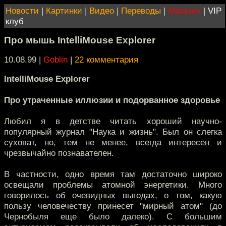
Новости
|
Картинки
|
Видео
|
Переводы
|
Магазин
|
VIP
клуб
Про мышь IntelliMouse Explorer
10.08.99 |
Goblin
|
22 комментария
IntelliMouse Explorer
Про утраченные иллюзии и подорванное здоровье
Любил я в детстве читать хороший научно-
популярный журнал "Наука и жизнь". Был он слегка
суховат, но, тем не менее, всегда интересен и
чрезвычайно познавателен.
В частности, одно время там достаточно широко
освещали проблемы атомной энергетики. Много
говорилось об очевидных выгодах, о том, какую
пользу человечеству принесет "мирный атом" (до
Чернобыля еще было далеко). С большим