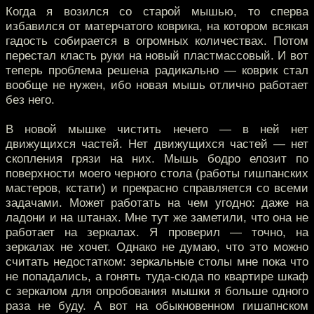
Когда я возился со старой мышью, то сперва
избавился от матерчатого коврика, на котором всякая
гадость собирается в огромных количествах. Потом
перестал класть руки на новый пластмассовый. И вот
теперь проблема решена радикально — коврик стал
вообще не нужен, ибо новая мышь отлично работает
без него.
В новой мышке чистить нечего — в ней нет
движущихся частей. Нет движущихся частей — нет
скопления грязи на них. Мышь бодро елозит по
поверхности моего черного стола (работы гишпанских
мастеров, кстати) и прекрасно справляется со всеми
задачами. Может работать на чем угодно: даже на
ладони и на штанах. Мне тут же заметили, что она не
работает на зеркалах. Я проверил — точно, на
зеркалах не хочет. Однако не думаю, что это можно
считать недостатком: зеркальные столы мне пока что
не попадались, а гонять туда-сюда по квартире шкаф
с зеркалом для опробования мышки я больше одного
раза не буду. А вот на обыкновенном гишапнском