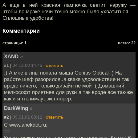
А еще в ней красная лампочка светит наружу —
чтобы во мраке ночи точно можно было ухватиться.
Сплошные удобства!
Комментарии
cтраницы: 1
всего: 22
XAND
»
#1 |
04.12.00 14:45
|
ответить
:) А мне в лпы попала мыша Genius Optical :) На
работе шеф разорился..в кваке удовольствие и так
вроде ничего, только дизайн не мой :( Домашний
мелкософт приятнее для руки а так вроде все так-же
как и интелимаусэксплорер.
DarkWing
»
#2 |
09.01.01 08:12
|
ответить
С www.anekdot.ru:
==
Купил мужик мышь для компа оптическую. Кpуто! В