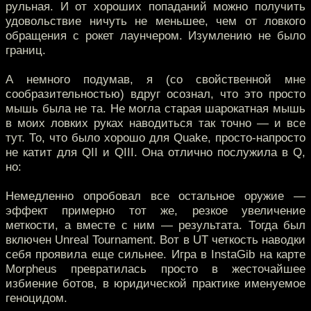
рульная. И от хороших попаданий можно получить
удовольствие ничуть не меньшее, чем от ловкого
обращения с рокет лаунчером. Изумлению не было
границ.
А немного подумав, я (со свойственной мне
сообразительностью) вдруг осознал, что это просто
мышь была не та. Не могла старая шарокатная мышь
в моих ловких руках наводиться так точно — и все
тут. То, что было хорошо для Quake, просто-напросто
не катит для QII и QIII. Она отлично послужила в Q,
но:
Немедленно опробовал все остальное оружие —
эффект примерно тот же, резкое увеличение
меткости, а вместе с ним — результата. Тогда был
включен Unreal Tournament. Вот в UT четкость наводки
себя проявила еще сильнее. Игра в InstaGib на карте
Morpheus превратилась просто в жесточайшее
избиение ботов, в юридической практике именуемое
геноцидом.