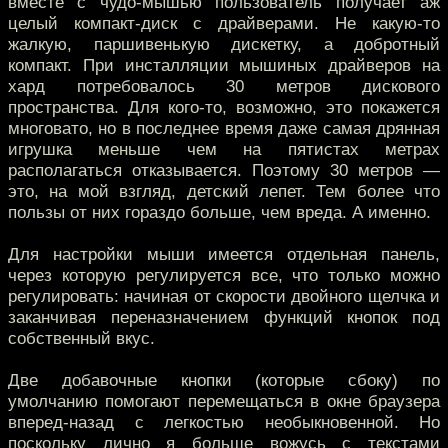
вместе с чудо-мышью пользователь получает аж
целый компакт-диск с драйверами. Не какую-то
жалкую, паршивенькую дискетку, а добротный
компакт. При инсталляции мышиных драйверов на
хард потребовалось 30 метров дискового
пространства. Для кого-то, возможно, это покажется
многовато, но в последнее время даже самая дрянная
игрушка меньше чем на пятистах метрах
располагаться отказывается. Поэтому 30 метров —
это, на мой взгляд, детский лепет. Тем более что
пользы от них гораздо больше, чем вреда. А именно.
Для настройки мыши имеется отдельная панель,
через которую регулируется все, что только можно
регулировать: начиная от скорости двойного щелчка и
заканчивая переназначением функций кнопок под
собственный вкус.
Две добавочные кнопки (которые сбоку) по
умолчанию помогают перемещаться в окне браузера
вперед-назад с легкостью необыкновенной. Но
поскольку лично я больше вожусь с текстами