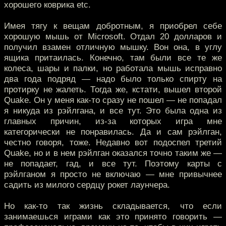
хорошего коврика etc.
Имея тягу к вещам добротным, я приобрел себе
хорошую мышь от Microsoft. Отдал 20 долларов и
получил взамен отличную мышку. Вон она, в углу
ящика притаилась. Конечно, там были все те же
колеса, шары и палки, но работала мышь исправно
два года подряд — надо было только спирту на
протирку не жалеть. Тогда же, кстати, вышел второй
Quake. Он у меня как-то сразу не пошел — не попадал
я никуда из рэйлгана, и все тут. Это была одна из
главных причин, из-за которых игра мне
категорически не понравилась. Да и сам рэйлган,
честно говоря, тоже. Недавно вот подоспел третий
Quake, но и в нем рэйлган оказался точно таким же —
не попадает, гад, и все тут. Поэтому карты с
рэйлганом я просто не включаю — мне привычнее
садить из милого сердцу рокет лаунчера.
Но как-то так жизнь складывается, что если
занимаешься играми как это принято говорить —