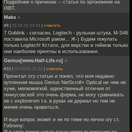
Подробнее о причинах -- статья по эргономике на
iXBT.
Maks
»
#9 |
15.02.01 03:43
|
ответить
7 Goblink - согласен, Logitech - рульная штука. M-S48
поставила Microsoft раком... Ж-) Будем покупать
только Logitech! Кстати, для верстки и геймов только
они наиболее приятны в использовании.
Genius[www.Half-Life.ru]
»
#10 |
03.04.01 22:31
|
ответить
Прочитал эту статью и понял, что моя недавно
купленная мыша Genius NetScroll+ Optical ни чем не
хуже, мелкомягкой, единственный отличие от
гениусовской это очень форма, не могу сравнивать
ее с explorerom т.к. в руках не держал но тем не
менее очень нравиться.
И еще вопрос может и не по теме но лично о/у ст.
Гоблину:
Я в свое время читал ваши уроки выживания по