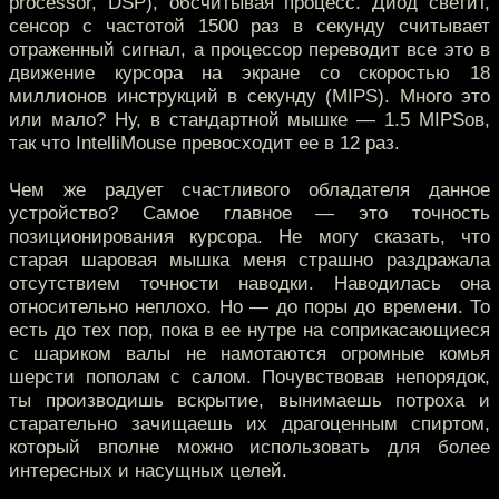
processor, DSP), обсчитывая процесс. Диод светит,
сенсор с частотой 1500 раз в секунду считывает
отраженный сигнал, а процессор переводит все это в
движение курсора на экране со скоростью 18
миллионов инструкций в секунду (MIPS). Много это
или мало? Ну, в стандартной мышке — 1.5 MIPSов,
так что IntelliMouse превосходит ее в 12 раз.
Чем же радует счастливого обладателя данное
устройство? Самое главное — это точность
позиционирования курсора. Не могу сказать, что
старая шаровая мышка меня страшно раздражала
отсутствием точности наводки. Наводилась она
относительно неплохо. Но — до поры до времени. То
есть до тех пор, пока в ее нутре на соприкасающиеся
с шариком валы не намотаются огромные комья
шерсти пополам с салом. Почувствовав непорядок,
ты производишь вскрытие, вынимаешь потроха и
старательно зачищаешь их драгоценным спиртом,
который вполне можно использовать для более
интересных и насущных целей.