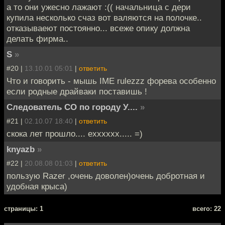
а то они ужесно лажают :(( начальница с дери
купила несколько счаз вот валяются на полочке..
отказываеют постоянно... всеже опику должна
делать фирма..
S
»
#20 |
13.10.01 05:01
|
ответить
Что и говорить - мышь IME rulezzz форева особенно
если родные драйваки поставишь !
Следователь СО по городу У....
»
#21 |
02.10.07 18:40
|
ответить
скока лет прошло.... ехххххх..... =)
knyazb
»
#22 |
20.08.08 01:03
|
ответить
пользую Razer ,очень доволен)очень добротная и
удобная крыса)
cтраницы: 1
всего: 22