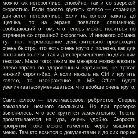
можно как неторопливо, спокойно, так и со зверской
скоростью. Если просто крутить колесо — страница
двигается неторопливо. Если на колесо нажать до
щелчка, то на экране появится спецзначок,
сообщающий о том, что теперь можно носиться по
странице со страшной скоростью. И никакого обмана
тут нет: перемещение действительно происходит
очень быстро, что есть очень круто и полезно, как для
ползания по сети, так и для перемещения по длинным
текстам. Мало того: таким же макаром можно елозить
влево-вправо по здоровенным картинкам, не трогая
нижний скролл-бар. А если нажать на Ctrl и крутить
колесо, то изображение в MS Office будет
увеличиваться/уменьшаться, что вообще очень круто.
Само колесо — пластмассовое, ребристое. Сперва
показалось немного скользким. Но при проверке
выяснилось, что все крутится замечательно. Тексты
проматываются на ура, очень удобно. Скорость
прокрутки тоже можно изменять через мышиное
меню. Тем кто возится с документами и до сих пор не