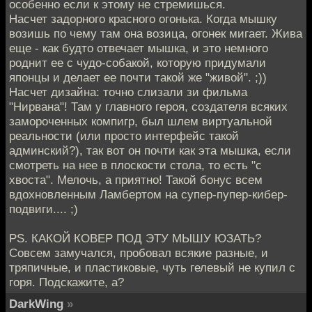
особенно если к этому не стремишься.
Насчет задорного красного огонька. Когда мышку
возишь по чему там она возица, огонек мигает. Жива
еще - как будто отвечает мышка, и это немного
роднит ее с чудо-собакой, которую придумали
японцы и делает ее почти такой же "живой". ;))
Насчет дизайна: точно слизали зи фильма
"Нирвана"! Там у главного героя, создателя всяких
замороченных компигр, был шлем виртуальной
реальности (или просто интерфейс такой
админский?), так вот он почти как эта мышка, если
смотреть на нее в плоскости стола, то есть "с
хвоста". Мелочь, а приятно! Такой бонус всем
вдохновленным Ламбертом на супер-пупер-кибер-
подвиги.... ;)
PS. КАКОЙ КОВЕР ПОД ЭТУ МЫШУ ЮЗАТЬ?
Совсем замучался, пробовал всякие разные, и
тряпичные, и пластиковые, чуть гелевый не купил с
горя. Подскажите, а?
DarkWing
»