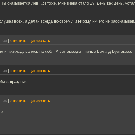
 Ты оказывается Лев....Я тоже. Мне вчера стало 29. День как день, уста
слушай всех, а делай всегда по-своему. и никому ничего не рассказывай
|
ответить
|
цитировать
13:40
о и прикладывалось на себя. А вот выводы - прямо Воланд Булгакова. :
|
ответить
|
цитировать
13:43
ебизь праздник
|
ответить
|
цитировать
13:46
о....