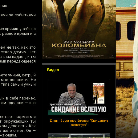
ник.
иями за событиями
х причин у тебя на
в разное время и с
м не так, как это
 стало другим. Нет
 глаз падает, и ты
вами передающееся
Видео
вете умный, хитрый
 мне попались. Не
— типа самый умный
й в себе паренек,
там сделали — это
рестают кормить и
Дядя Вова про фильм "Свидание
от окружающих ты
вслепую"
мом деле есть. Как
о же его нет. Он —
ужающим.