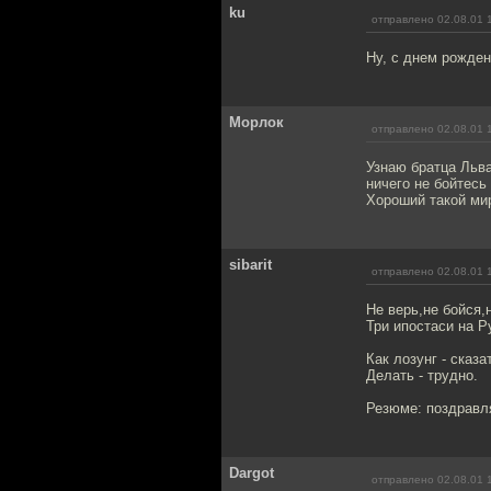
ku
отправлено 02.08.01 
Ну, с днем рожден
Морлок
отправлено 02.08.01 
Узнаю братца Льва 
ничего не бойтесь 
Хороший такой мир
sibarit
отправлено 02.08.01 
Не верь,не бойся,
Три ипостаси на Ру
Как лозунг - сказа
Делать - трудно.
Резюме: поздравля
Dargot
отправлено 02.08.01 