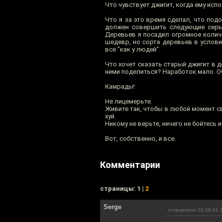
Что чувствует джигит, когда ему испо
Что я за это время сделал, что под
должен совершить следующие серьез
Деревьев я посадил огромное количе
шедевр, но сорта деревьев в услови
все "как у людей".
Что хочет сказать старый джигит в 
ними поделиться? Наработок мало. Оч
Камрады!
Не лицемерьте.
Живите так, чтобы в любой момент св
хуй.
Никому не верьте, ничего не бойтесь и
Вот, собственно, и все.
Комментарии
cтраницы: 1 |
2
Serge
отправлено 02.08.01 