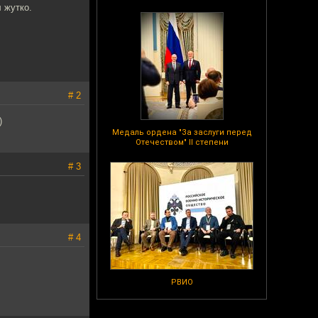
л жутко.
.
# 2
)
Медаль ордена "За заслуги перед
Отечеством" II степени
# 3
# 4
РВИО