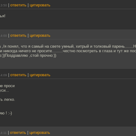
|
ответить
|
цитировать
13:50
ья!
|
ответить
|
цитировать
14:00
,/я понял, что я самый на свете умный, хитрый и толковый парень.......
и никогда ничего не просите.........честно посмотреть в глаза и тут же по
:))Поздравляю ,стой прочно:))
|
ответить
|
цитировать
14:09
не проси
си...
ть легко.
ю ! :-)
|
ответить
|
цитировать
14:11