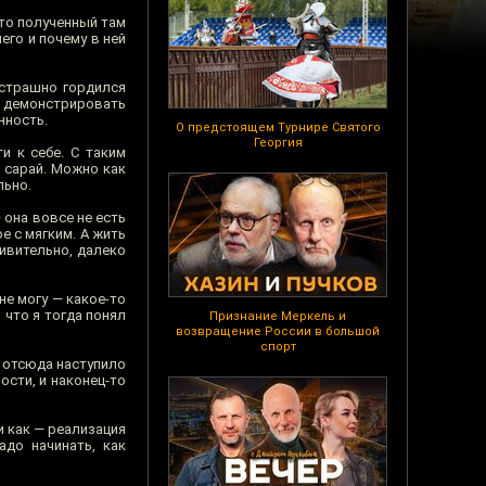
что полученный там
его и почему в ней
 страшно гордился
 и демонстрировать
нность.
О предстоящем Турнире Святого
Георгия
и к себе. С таким
 сарай. Можно как
льно.
 она вовсе не есть
е с мягким. А жить
дивительно, далеко
не могу — какое-то
 что я тогда понял
Признание Меркель и
возвращение России в большой
спорт
о отсюда наступило
ости, и наконец-то
и как — реализация
адо начинать, как