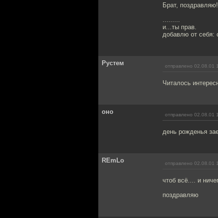
Брат, поздравляю!
.........
и...ты прав.
добавлю от себя: 
Рустем
отправлено 02.08.01 
Читалось интересн
оно
отправлено 02.08.01 
день рожденья за
REmLo
отправлено 02.08.01 
чтоб всё.... и ничег
поздравляю