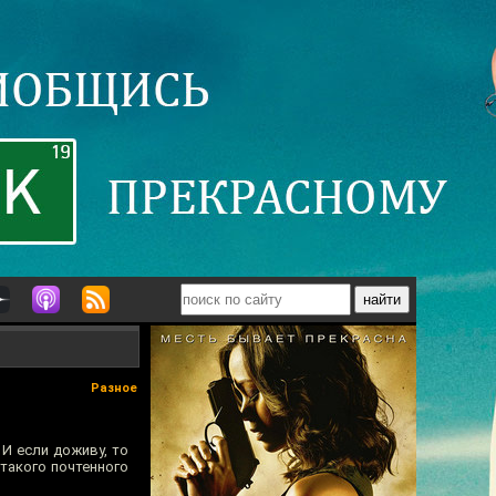
Разное
 И если доживу, то
 такого почтенного