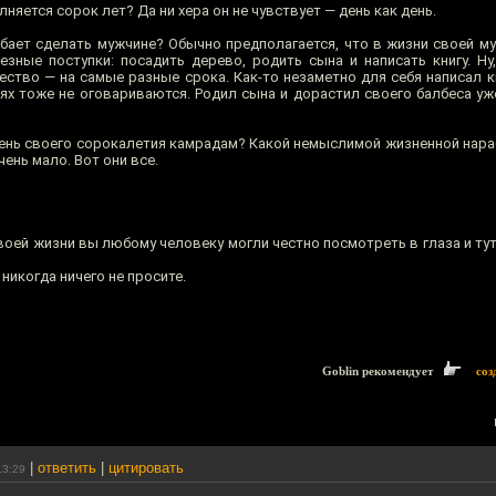
лняется сорок лет? Да ни хера он не чувствует — день как день.
обает сделать мужчине? Обычно предполагается, что в жизни своей м
ные поступки: посадить дерево, родить сына и написать книгу. Ну,
ство — на самые разные срока. Как-то незаметно для себя написал кн
ях тоже не оговариваются. Родил сына и дорастил своего балбеса уже
день своего сорокалетия камрадам? Какой немыслимой жизненной нара
ень мало. Вот они все.
оей жизни вы любому человеку могли честно посмотреть в глаза и тут
 никогда ничего не просите.
Goblin рекомендует
соз
|
ответить
|
цитировать
13:29