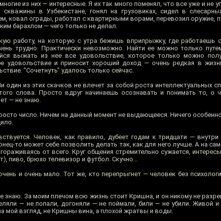
многие из них — интересные. Я их так много поменял, что все уже и не 
л скважины в Узбекистане, гонял на грузовиках, сидел в слесарн
ем, ковал ограды, работал с квартирными ворами, перевозил оружие, 
яким барахлом — чего только не делал.
акую работу, на которую с утра бежишь вприпрыжку, где работаешь с
чень трудно. Практически невозможно. Найти ее можно только путе
айся выжать из нее все удовольствие, которое только можно полу
бе удовольствие и приносит хороший доход — очень редкая в жизн
ьствие. "Сочетнуть" удалось только сейчас.
и один из этих скачков не влечет за собой роста интеллектуальных с
ого слова. Просто вдруг начинаешь осознавать и понимать то, о 
ет — не знаю.
 Просто число. Ничем на данный момент не выдающееся. Ничего особенно
дило.
вствуется. Человек, как правило, дубеет годам к тридцати — внутри
конец-то может себе позволить делать так, как для него лучше. А на са
огораживаясь от всего. Круг общения стремительно сужается, интерес
т), пиво, брюхо телевизор и футбол. Скучно...
очень и очень мало. Тот же, кто перепрыгнет — человек без психолог
е знаю. За моим плечом всю жизнь стоит Кришна, и он никому не разр
еляли — не попали, догоняли — не поймали, били — не убили. Живой и
на мой взгляд, не Кришны вина, а плохой жратвы и воды.