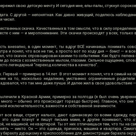
 пережил свою детскую мечту. И сегодня мне, елы-палы, стукнул сороков
дата. С другой — непонятная. Как давно живущий, поделюсь наблюден
и чисел.
чественных скачка. Качественных в том смысле, что в силу определенны
сте с ним — и миропонимание. Эти скачки происходят у всех, только 
ть внезапно, в один момент, ты вдруг ВСЁ начинаешь понимать совсе
тра и понял, что все не так, а просто вот по ходу дня — бэмс! — и все
тил, что скачок спровоцирован какими-то событиями. Как будто пелена с
и до пояса с хозяйственным мылом, глазами. Сильное ощущение, сло
место легендарный "переход количества в качество".
. Первый — примерно в 14 лет. В этот момент я понял, что я самый на с
ие на то, насколько недалекие, умственно ограниченные родители
радовался, что так мне даже лучше. И далее жил в свое удовольствие 
ылечили в Красной Армии, примерно за полгода (я был очень уверенны
много — обычно это происходит гораздо быстрее). Главное, что они 
ной исключительности, важности и собственной значимости.
ают все вещи, стригут налысо, дают одинаковую со всеми одежду, пе
 это одни плачут и пишут письма маме, а другие понимают, что 
й, не машиной, не квартирой. Ты от них отличаешься тем, что ты на са
онять — никто. Он — это одежда, прическа, машина и квартира. Самог
у барахлу дурацкому и приспособление для демонстрации барахла окр