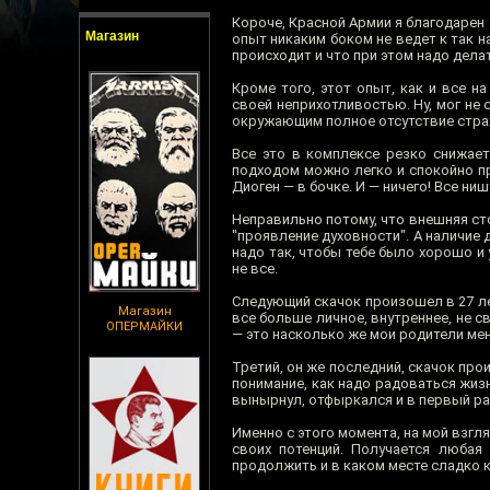
Короче, Красной Армии я благодарен 
Магазин
опыт никаким боком не ведет к так н
происходит и что при этом надо делат
Кроме того, этот опыт, как и все н
своей неприхотливостью. Ну, мог не 
окружающим полное отсутствие страх
Все это в комплексе резко снижает
подходом можно легко и спокойно пр
Диоген — в бочке. И — ничего! Все ни
Неправильно потому, что внешняя сто
"проявление духовности". А наличие д
надо так, чтобы тебе было хорошо и 
не все.
Следующий скачок произошел в 27 лет
Магазин
все больше личное, внутреннее, не с
ОПЕРМАЙКИ
— это насколько же мои родители мен
Третий, он же последний, скачок про
понимание, как надо радоваться жизн
вынырнул, отфыркался и в первый ра
Именно с этого момента, на мой взгл
своих потенций. Получается любая
продолжить и в каком месте сладко к