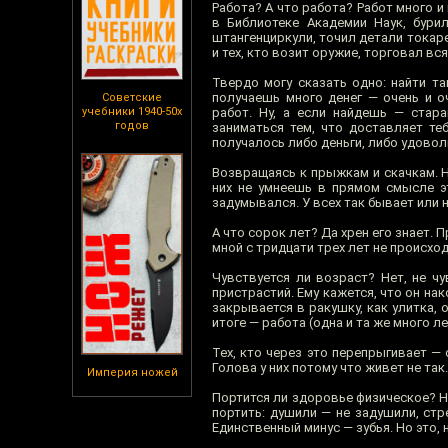
Работа? А что работа? Работ много и 
в Библиотеке Академии Наук, бури
штангенциркули, точил детали токар
и тех, кто возит оружие, торговал вс
Твердо могу сказать одно: найти т
получаешь много денег — очень и о
Советские
учебники 1940-50х
работ. Ну, а если найдешь — стар
годов
заниматься тем, что доставляет те
получалось либо деньги, либо удовол
Возвращаясь к прыжкам и скачкам. Н
них не умнеешь в прямом смысле эт
задумывался. У всех так бывает или н
А что сорок лет? Да хрен его знает.
мной с тридцати трех лет не происхо
Чувствуется ли возраст? Нет, не чу
пристрастий. Ему кажется, что он на
закрывается в ракушку, как улитка, 
итоге — работа (одна и та же много ле
Тех, кто через это перепрыгивает — 
Голова у них потому что живет не так.
Империя ножей
Портится ли здоровье физическое? Н
портить: душили — не задушили, стр
Единственный минус — зубья. Но это, 