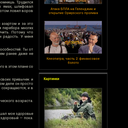
упомнишь. Трудился
ых ямах, шлифовал
Атака БПЛА на Геленджик и
потом ловил воров
открытие Ормузского пролива
 азартом и за это
м перебора многих
чить. Потому что
и радость. У меня
пособностей. Ты от
чем ранее даже не
Клеопатра, часть 2: финансовое
болото
го в этом плане со
Картинки
 своих привычек и
мом деле он просто
ы сокращаются, и в
ического возраста.
ешал мое здоровье
 здоровый — пока.