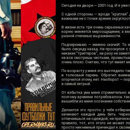
Сегодня на дворе — 2001 год. И я уже
С одной стороны — вроде "круглая" 
важными не с точки зрения округлост
В жизни есть три очень серьезных ка
корню меняется мироощущение, а вме
разной степенью выраженности.
Подчеркиваю — именно скачкИ. То ес
было секунду назад. Не проснулся с у
никаких "триггеров", ни разу не заме
на все смотришь чистыми, промытым
очень плохо. Считаю, что тут имеет 
По возрасту у меня это выглядело так
и толковый парень. Обратил вниман
огорчился этому, нет. Наоборот — по
и самый хитрый.
От избытка ума меня стремительно в
поэтому времени потребовалось так 
вышибли из меня осознание собствен
Делается это просто: у тебя отбир
начинают каждый день бить. Через
отличаешься не одеждой, не прическо
правило, тот, кто этого не может п
просто никчемный причиндал к своем