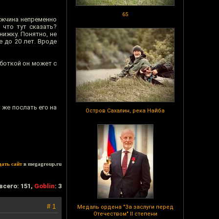
65
ужчина непременно
 что тут сказать?
ижку. Понятно, не
 до 20 лет. Вроде
боткой он может с
 же послать его на
Остров Сахалин, река Найба
дать сайт
в megagroup.ru
всего: 151,
Goblin
: 3
# 1
Медаль ордена "За заслуги перед
Отечеством" II степени