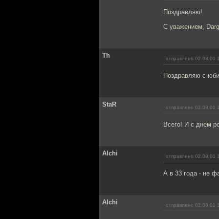
Поздравляю!
С уважением, Darg
Th
отправлено 02.08.01 
Поздравляю с юбил
StaR
отправлено 02.08.01 
Всего! И с днем р
Alchi
отправлено 02.08.01 
А в 33 года - не ф
Alchi
отправлено 02.08.01 