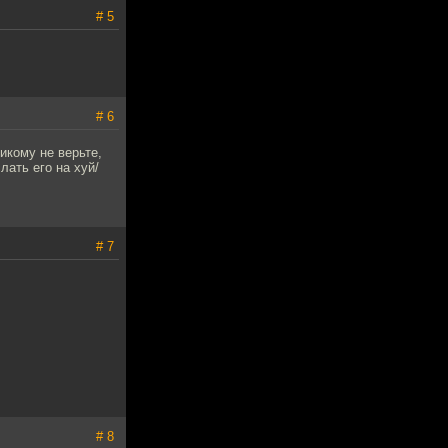
# 5
# 6
Никому не верьте,
слать его на хуй/
# 7
# 8