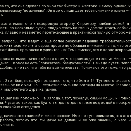
за то, что она сделала со мной так быстро и жестоко. Замечу, однако, 
азываемому "поумнению". Он всего лишь дает тебе понимание жизни — ч
ь.
а свете, имеет очень нехорошую сторону. К примеру, прибыв домой, я
спать по несколько суток, сладко спать на голых досках, жрать собак
а, плавно и незаметно перетекающее в практически полную отмороже
 запросы, что ведет к еще более резкому падению требовательност
ожить всю жизнь в сарае, просто не обращая внимания на то, что это
штяк! Жизнь прекрасна и удивительна! Тем не менее, это в корне неправи
рона не имеет ничего общего с тем, что происходит в голове. Нищета —
енег — вовсе не есть "показатель бездуховности". Не надо путать тепло
удобно, а не так, что тебе на всё наплевать. Понимают это тоже, что у
. Этот был, пожалуй, поглавнее того, что был в 14. Тут много сказать 
вязанное ни с чем. Но — серьезно поменяло взгляды на многое. Главное,
я, малолетнего дурачка, умнее.
изошел как положено — в 33 года. Этот, пожалуй, самый мощный. Ровн
и. Чувство такое, как будто ты долго-долго плыл под водой к поверхн
з спокойно огляделся.
яд, начинается главный в жизни заплыв. Именно тут понимаешь, что это 
 работа, потому что ты даже не делавши ее уже знаешь, с чего н
ончить.