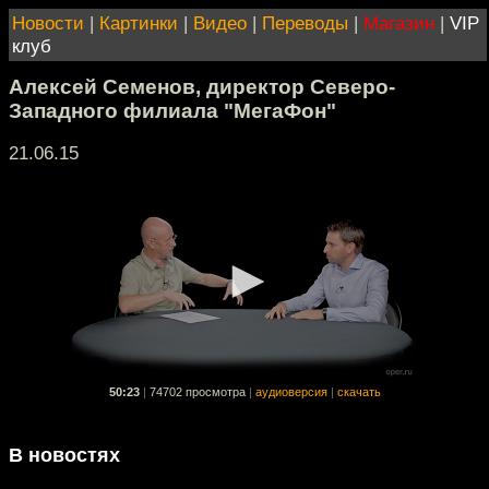
Новости
|
Картинки
|
Видео
|
Переводы
|
Магазин
|
VIP
клуб
Алексей Семенов, директор Северо-
Западного филиала "МегаФон"
21.06.15
50:23
|
74702 просмотра
|
аудиоверсия
|
скачать
В новостях