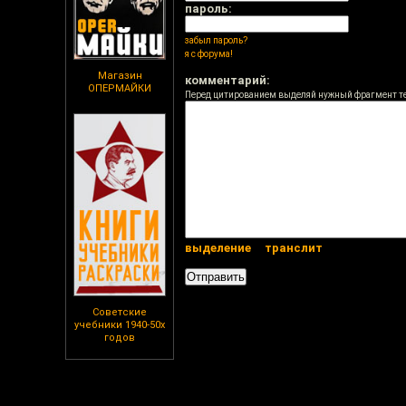
пароль:
забыл пароль?
я с форума!
Магазин
комментарий:
ОПЕРМАЙКИ
Перед цитированием выделяй нужный фрагмент т
выделение
транслит
Советские
учебники 1940-50х
годов