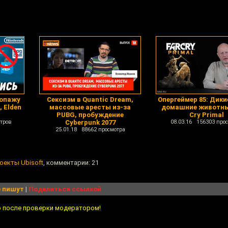
ропажу
Сексизм в Quantic Dream,
Опергеймер 85: Дики
, Elden
массовые аресты из-за
домашние животны
PUBG, пробуждение
Cry Primal
тров
Cyberpunk 2077
08.03.16 156303 про
25.01.18 88662 просмотра
роекты Ubisoft
, комментарии: 21
 пишут
|
Поделиться ссылкой
о после проверки модератором!