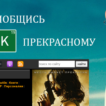
а40к
|
Книги
|
АР
|
Персоналии
|