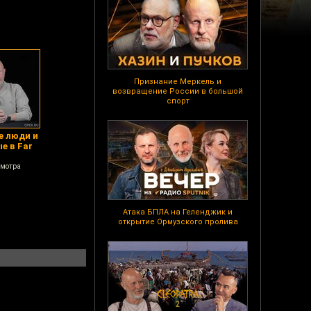
Признание Меркель и
возвращение России в большой
спорт
е люди и
е в Far
смотра
Атака БПЛА на Геленджик и
открытие Ормузского пролива