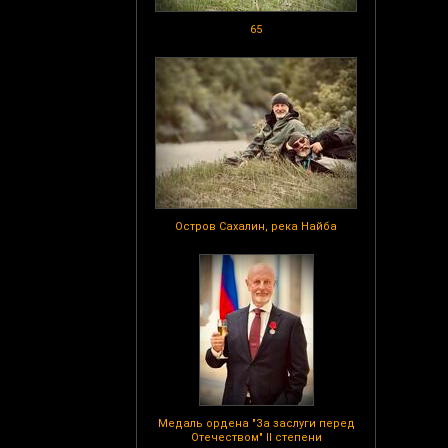
65
Остров Сахалин, река Найба
Медаль ордена "За заслуги перед
Отечеством" II степени