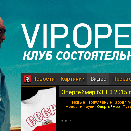
Картинки
Видео
Перев
Новости
Опергеймер 63: Е3 2015 
Новые
|
Популярные
|
Goblin 
Новости науки
|
Опергеймер
|
Пут
19.06.15