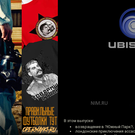
В этом выпуске:
возвращение в ?Южный Парк?;
лондонские приключения ассас