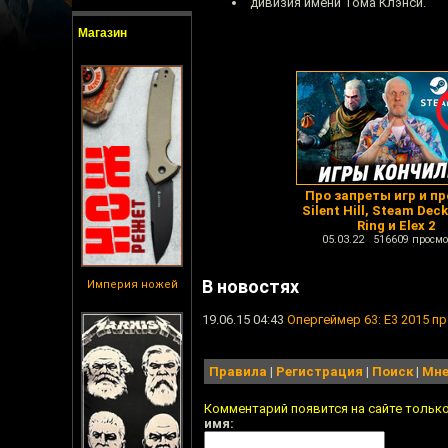
дивизия имени Тома Клэнси.
Магазин
Про запреты игр и п
Silent Hill, Steam Deck
Ring и Elex 2
05.03.22 516609 просмо
В новостях
Империя ножей
19.06.15 04:43
Опергеймер 63: Е3 2015 п
Правила
|
Регистрация
|
Поиск
|
Мне
Комментарий появится на сайте тольк
имя: