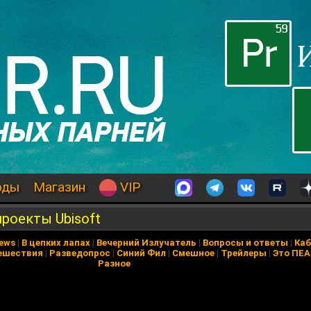
оды
Магазин
VIP
проекты Ubisoft
News
|
В цепких лапах
|
Вечерний Излучатель
|
Вопросы и ответы
|
Каб
ешествия
|
Разведопрос
|
Синий Фил
|
Смешное
|
Трейлеры
|
Это ПЕ
Разное