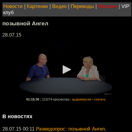
Новости
|
Картинки
|
Видео
|
Переводы
|
Магазин
|
VIP
клуб
позывной Ангел
28.07.15
01:15:30
|
113274 просмотра
|
аудиоверсия
|
скачать
В новостях
28.07.15 00:11
Разведопрос: позывной Ангел
,