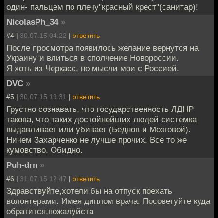
один- пальцем по плечу"красный крест"(санитар)!
NicolasPh_34
»
#4 |
30.07.15 04:22
|
ответить
После просмотра появилось желание вернутся на
Украину и влиться в ополчение Новороссии.
Я хоть из Черкасс, но мысли мои с Россией.
DVC
»
#5 |
30.07.15 19:31
|
ответить
Грустно сознавать, что государственность ЛДНР
такова, что таких достойнейших людей системка
выдавливает или убивает (Беднов и Мозговой).
Ничем Захарченко не лучше прочих. Все то же
кумовство. Обидно.
Puh-drn
»
#6 |
31.07.15 12:47
|
ответить
Здравствуйте,хотели бы на отпуск поехать
волонтерами. Имея диплом врача. Посоветуйте куда
обратится,пожалуйста