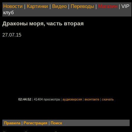
Новости
|
Картинки
|
Видео
|
Переводы
|
Магазин
|
VIP
клуб
Драконы моря, часть вторая
27.07.15
02:44:52
|
41404 просмотра
|
аудиоверсия
|
вконтакте
|
скачать
Правила
|
Регистрация
|
Поиск