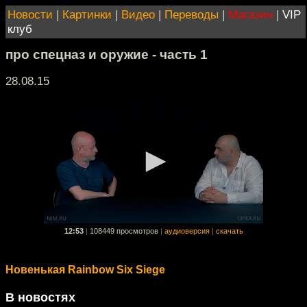
Новости
|
Картинки
|
Видео
|
Переводы
|
Магазин
|
VIP
клуб
про спецназ и оружие - часть 1
28.08.15
12:53
|
108449 просмотров
|
аудиоверсия
|
скачать
Новенькая Rainbow Six Siege
В новостях