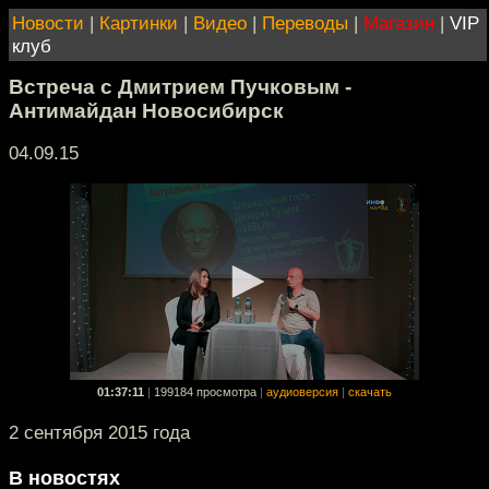
Новости
|
Картинки
|
Видео
|
Переводы
|
Магазин
|
VIP
клуб
Встреча с Дмитрием Пучковым -
Антимайдан Новосибирск
04.09.15
01:37:11
|
199184 просмотра
|
аудиоверсия
|
скачать
2 сентября 2015 года
В новостях