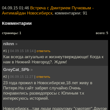
04.09.15 01:46
Встреча с Дмитрием Пучковым -
Антимайдан Новосибирск
, комментарии: 91
Комментарии
cтраницы: 1
всего: 5
niknn
»
#1 |
04.09.15 18:14
|
ответить
Как всегда актуально и жизнеутверждающе! Когда к
нам в Нижний Новгород?. Ждем!
GreyCat_SPb
»
#2 |
06.09.15 11:27
|
ответить
23 года прожил в Новосибирске,18 лет живу в
Питере.На сайт забрел случайно.Очень
понравились разведопросы с Юлиным т.к
интересуюсь историей.
Новосибирск...там люди подругому "смотрят".Другое