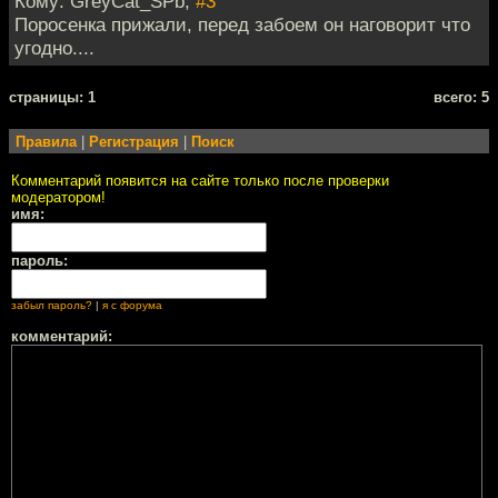
Кому: GreyCat_SPb,
#3
Поросенка прижали, перед забоем он наговорит что
угодно....
cтраницы: 1
всего: 5
Правила
|
Регистрация
|
Поиск
Комментарий появится на сайте только после проверки
модератором!
имя:
пароль:
забыл пароль?
|
я с форума
комментарий: