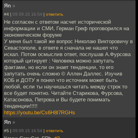
Яn
»
#4 |
09.09.15 16:54
|
ответить
Не согласен с ответом насчет исторической
информации и СМИ, Герман Греф проговорился на
экономическом форуме
У меня был такой же вопрос Николаю Викторовичу в
Севастополе, в ответе я сначала не нашел что
искал. Потом осмыслив ответ, послушав А.Фурсова
который цитирует : Человека можно запутать
фактами, но если он знает тенденции, то его
запутать очень сложно © Аллен Даллес. Изучив
КОБ и ДОТУ я понял что источник может быть
любой, если ты научишься читать между строк то
все будет понятно. Читайте Старикова, Фурсова,
Катасонова, Петрова и Вы будете понимать
тенденции!!!!!
https://youtu.be/Cs6H8l7RGHs
Яn
»
#5 |
09.09.15 16:54
|
ответить