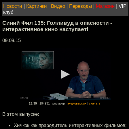
Новости
|
Картинки
|
Видео
|
Переводы
|
Магазин
|
VIP
клуб
Синий Фил 135: Голливуд в опасности -
интерактивное кино наступает!
09.09.15
13:39
|
194931 просмотр
|
аудиоверсия
|
скачать
В этом выпуске:
Хичкок как прародитель интерактивных фильмов;