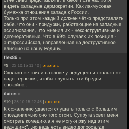
видеть западные дермократии. Как лакмусовая
бумажка отношения запада к России.
Только при этом каждый должен чётко представлять
себе, что они - придурки, работающие на западные
ассигнования, что мнения их - неконструктивные и
дегенеративные. Что в 99% случаях их позиция -
антироссийская, направленная на деструктивное
влияние на нашу Родину.
flex86
»
#9 |
23.10.15 11:40
|
ответить
Сколько же гнили в голове у ведущего и сколько же
надо терпения, чтобы слушать эти бредни
спокойно..
ilvion
»
#10 |
25.10.15 22:46
|
ответить
К сожалению удается слушать только с большим
опозданием,но оно того стоит. Супруга зовет меня
смотреть комедию,а я не могу-я ржу над этим
ведущим:"...но ведь есть видео допроса,где