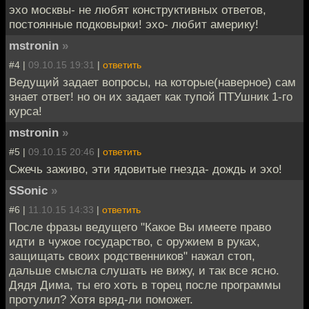
эхо москвы- не любят конструктивных ответов,
постоянные подковырки! эхо- любит америку!
mstronin
»
#4 |
09.10.15 19:31
|
ответить
Ведущий задает вопросы, на которые(наверное) сам
знает ответ! но он их задает как тупой ПТУшник 1-го
курса!
mstronin
»
#5 |
09.10.15 20:46
|
ответить
Сжечь заживо, эти ядовитые гнезда- дождь и эхо!
SSonic
»
#6 |
11.10.15 14:33
|
ответить
После фразы ведущего "Какое Вы имеете право
идти в чужое государство, с оружием в руках,
защищать своих родственников" нажал стоп,
дальше смысла слушать не вижу, и так все ясно.
Дядя Дима, ты его хоть в торец после программы
протулил? Хотя вряд-ли поможет.