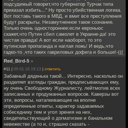
подсудимый говорит,что губернатор Турчак типа
приказал избить..." Ну просто убийственная логика.
Вот поставь такого в МВД, и вмиг все преступления
будут раскрыты. Незамутненное такое сознание.
Только очень одностороннее:если евроньюс
скажет,что Путин сбил самолет в Украине-да! это
чистая правда! А вот если наоборот, то это
путинская пропаганда и наглая ложь! И ведь,что
гадко-то ,что таких гавриловых дофига и больше!-(((
Red_Bird-5
»
#11 |
09.01.16 19:13
|
ответить
Забавный дяденька такой... Интересно, насколько он
разделяет взгляды граждан, предписывающих ему,
ну очень Свободному Журналисту, лейтмотив всех
записанных и продуманных вопросов. Каверзы вот
эти, вопросы, наталкивающие на вполне
определенные ответы, характер задаваемых
собеседнику тем и угол зрения на них,
свидетельствующий о догматизме и банальном
невежестве (а то и, страшно сказать -