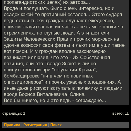
пропагандистских целях) их автора...
Вроде и послушать было очень интересно, но и
осадок какой-то противный остался... Этого сударя
ведь сотни тысяч граждан слушают ежедневно,
причем значительная их часть - не самые плохие в
стремлениях, но глупые люди. А эти деятели
Защиты Человеческих Прав и прочих морковок на
удочке возносят свои фатвы и льют им в уши такие
вот помои. И у граждан вполне закономерно
возникает иллюзия, что это - Их Собственная
позиция, они это Твердо Знают и лично
присутствовали при "оккупации Крыма",
бомбардировке "ни в чем не повинных
оппозиционеров" и прочих ужасных злодеяниях. А
иные даже рискуют вступать в полемику с людьми
вроде Бориса Витальевича Юлина.
Все бы ничего, но и это ведь - сограждане...
cтраницы: 1
всего: 11
Правила
|
Регистрация
|
Поиск