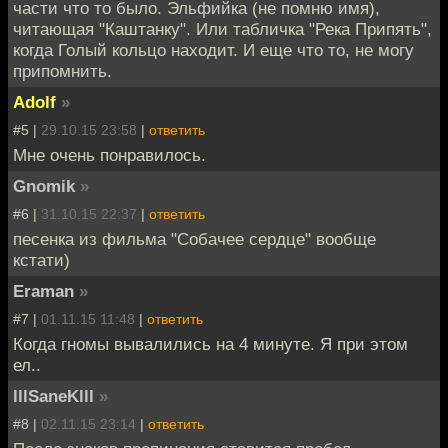
части что то было. Эльфийка (не помню имя),
читающая "Каштанку". Или табличка "Река Припять",
когда Голый кольцо находит. И еще что то, не могу
припомнить.
Adolf
»
#5 |
29.10.15 23:58
|
ответить
Мне очень понравилось.
Gnomik
»
#6 |
31.10.15 22:37
|
ответить
песенка из фильма "Собачее сердце" вообще
кстати)
Eraman
»
#7 |
01.11.15 11:48
|
ответить
Когда гномы вывалились на 4 минуте. Я при этом
ел..
lllSaneKlll
»
#8 |
02.11.15 23:14
|
ответить