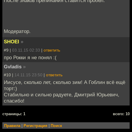
После знаков препинания ставится пробел.
Модератор.
SHOEI
»
#9 |
03.11.15 02:33
|
ответить
про Рокки я не понял :(
Gvladis
»
#10 |
14.11.15 23:50
|
ответить
Иисусе, сколько лет, сколько зим! А Гоблин всё ещё
торт:)
Стабильно и сильно радуете, Дмитрий Юрьевич,
спасибо!
cтраницы: 1
всего: 10
Правила
|
Регистрация
|
Поиск