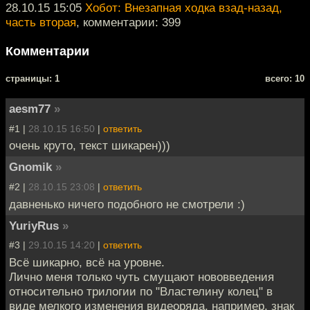
28.10.15 15:05
Хобот: Внезапная ходка взад-назад,
часть вторая
, комментарии: 399
Комментарии
cтраницы: 1
всего: 10
aesm77
»
#1 |
28.10.15 16:50
|
ответить
очень круто, текст шикарен)))
Gnomik
»
#2 |
28.10.15 23:08
|
ответить
давненько ничего подобного не смотрели :)
YuriyRus
»
#3 |
29.10.15 14:20
|
ответить
Всё шикарно, всё на уровне.
Лично меня только чуть смущают нововведения
относительно трилогии по "Властелину колец" в
виде мелкого изменения видеоряда, например, знак