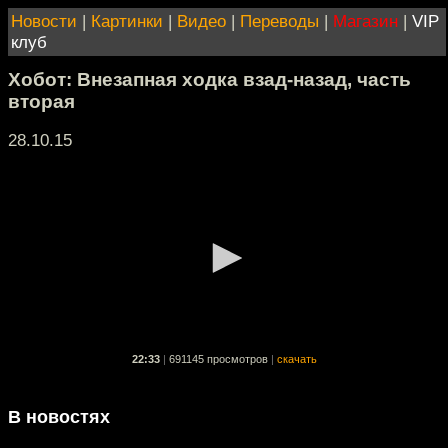
Новости
|
Картинки
|
Видео
|
Переводы
|
Магазин
|
VIP
клуб
Хобот: Внезапная ходка взад-назад, часть
вторая
28.10.15
22:33
|
691145 просмотров
|
скачать
В новостях