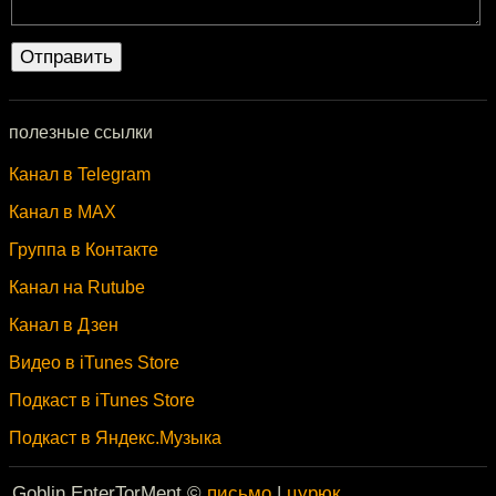
полезные ссылки
Канал в Telegram
Канал в MAX
Группа в Контакте
Канал на Rutube
Канал в Дзен
Видео в iTunes Store
Подкаст в iTunes Store
Подкаст в Яндекс.Музыка
Goblin EnterTorMent ©
письмо
|
цурюк