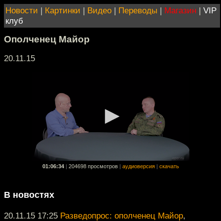
Новости
|
Картинки
|
Видео
|
Переводы
|
Магазин
|
VIP
клуб
Ополченец Майор
20.11.15
01:06:34
|
204698 просмотров
|
аудиоверсия
|
скачать
В новостях
20.11.15 17:25
Разведопрос: ополченец Майор
,