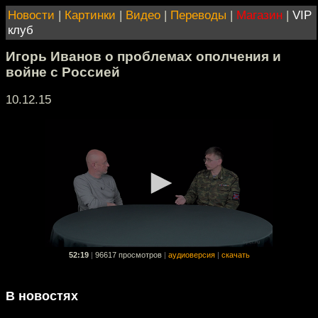
Новости
|
Картинки
|
Видео
|
Переводы
|
Магазин
|
VIP
клуб
Игорь Иванов о проблемах ополчения и
войне с Россией
10.12.15
52:19
|
96617 просмотров
|
аудиоверсия
|
скачать
В новостях