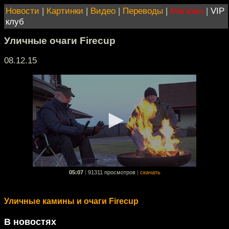
Новости
|
Картинки
|
Видео
|
Переводы
|
Магазин
|
VIP
клуб
Уличные очаги Firecup
08.12.15
05:07
|
91311 просмотров
|
скачать
Уличные камины и очаги Firecup
В новостях