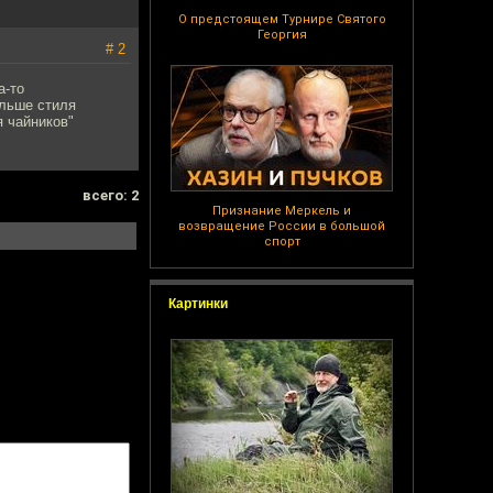
О предстоящем Турнире Святого
Георгия
# 2
а-то
ольше стиля
 чайников"
всего: 2
Признание Меркель и
возвращение России в большой
спорт
Картинки