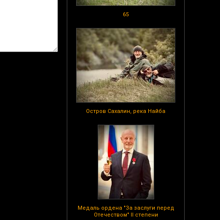
65
Остров Сахалин, река Найба
Медаль ордена "За заслуги перед
Отечеством" II степени