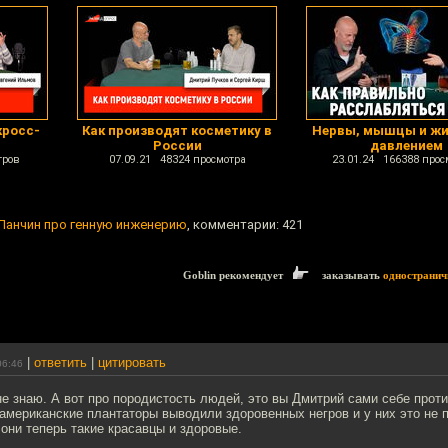
кросс-
Как производят косметику в
Нервы, мышцы и жи
России
давлением
тров
07.09.21 48324 просмотра
23.01.24 166388 прос
Панчин про генную инженерию
, комментарии: 421
Goblin рекомендует
заказывать
одностранич
|
ответить
|
цитировать
06:46
 не знаю. А вот про породистость людей, это вы Дмитрий сами себе прот
 американские плантаторы выводили здоровенных негров и у них это не 
они теперь такие красавцы и здоровые.