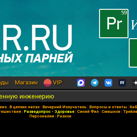
оды
Магазин
VIP
генную инженерию
News
|
В цепких лапах
|
Вечерний Излучатель
|
Вопросы и ответы
|
Каб
тешествия
|
Разведопрос
-
Здоровье
|
Синий Фил
|
Смешное
|
Трейл
Персоналии
|
Разное