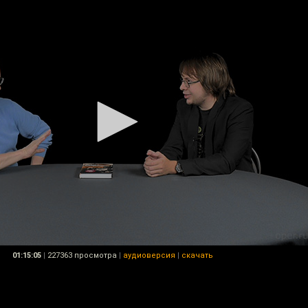
01:15:05
|
227363 просмотра
|
аудиоверсия
|
скачать