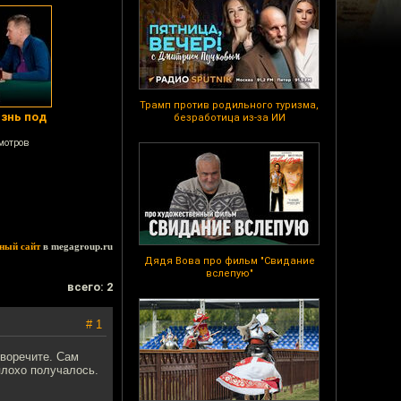
Трамп против родильного туризма,
знь под
безработица из-за ИИ
мотров
ный сайт
в megagroup.ru
Дядя Вова про фильм "Свидание
вслепую"
всего: 2
# 1
иворечите. Сам
плохо получалось.