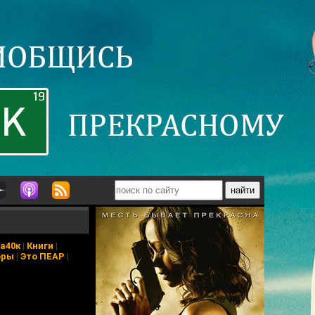
а40к
|
Книги
|
еры
|
Это ПЕАР
|