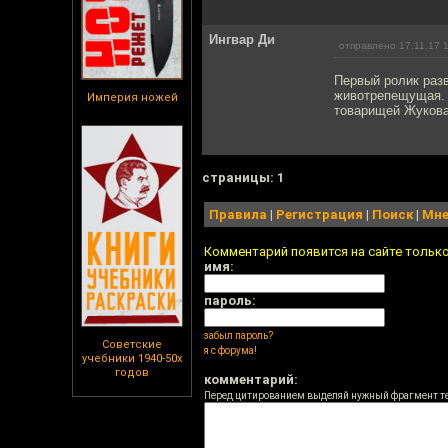
Ингвар Ди
отправлено 17.11.17 
Первый ролик разв
животрепещущая. 
Империя ножей
товарищей Жукова
cтраницы: 1
Правила
|
Регистрация
|
Поиск
|
Мне
Комментарий появится на сайте тольк
имя:
пароль:
забыл пароль?
Советские
я с форума!
учебники 1940-50х
годов
комментарий:
Перед цитированием выделяй нужный фрагмент т