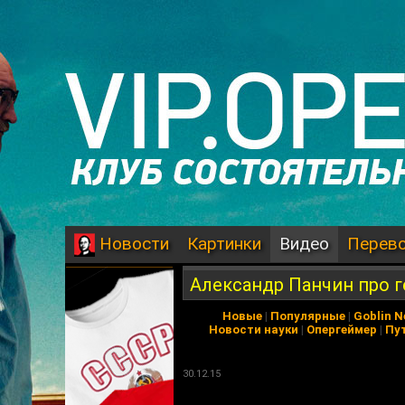
Картинки
Видео
Перев
Новости
Александр Панчин про 
Новые
|
Популярные
|
Goblin 
Новости науки
|
Опергеймер
|
Пу
30.12.15