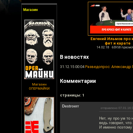
Магазин
Евгений Ильмов про 
фит и карате
14.02.18 65958 просмо
В новостях
31.12.15 00:04
Разведопрос: Александр 
Комментарии
Магазин
ОПЕРМАЙКИ
cтраницы: 1
Destroerr
отправлено 07.01.16 
Нет, ну про ум то
ведь говорил, что
И именно поэтому 