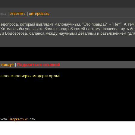
|
ответить
|
цитировать
15:11
едопроса, который выглядит малонаучным. "Это правда?" - "Нет". А тем
Хотелось бы услышать больше подробностей на тему процесса, чуть б
 и Водовозова, баланса между научными деталями и разъяснением "для
 пишут
|
Поделиться ссылкой
о после проверки модератором!
екста.
Оверквотинг
- зло.