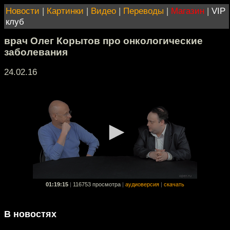
Новости
|
Картинки
|
Видео
|
Переводы
|
Магазин
|
VIP
клуб
врач Олег Корытов про онкологические
заболевания
24.02.16
01:19:15
|
116753 просмотра
|
аудиоверсия
|
скачать
В новостях