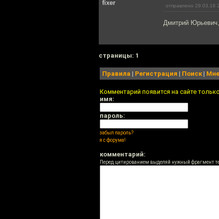
fixer
отправлено 29.03.16 
Дмитрий Юрьевич, 
cтраницы: 1
Правила
|
Регистрация
|
Поиск
|
Мне
Комментарий появится на сайте тольк
имя:
пароль:
забыл пароль?
я с форума!
комментарий:
Перед цитированием выделяй нужный фрагмент т