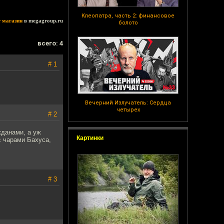
Клеопатра, часть 2: финансовое
т магазин
в megagroup.ru
болото
всего: 4
# 1
Вечерний Излучатель: Сердца
четырех
# 2
жданами, а уж
Картинки
с чарами Бахуса,
# 3