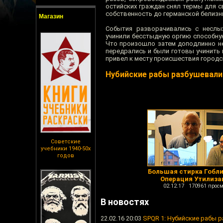
остийских граждан снял термы для с
собственность до германской белизн
Магазин
События разворачивались с неслых
учинили бесстыдную оргию способную
Что произошло затем доподлинно не
передрались и были готовы учинить 
привел к месту происшествия городс
Нубийские рабы разбушевали
Советские
учебники 1940-50х
годов
Большая стирка Гобли
Операция Утилиза
02.12.17 170961 просм
В новостях
22.02.16 20:03
SPQR 1: Нубийские рабы 