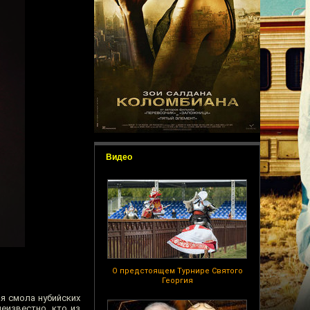
Видео
О предстоящем Турнире Святого
Георгия
ая смола нубийских
еизвестно, кто из