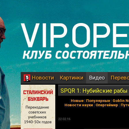
Картинки
Видео
Перев
Новости
SPQR 1: Нубийские рабы
Новые
|
Популярные
|
Goblin 
Новости науки
|
Опергеймер
|
Пут
22.02.16