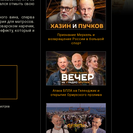
тался отмыть свою
ого вина, сперва
ария для матросов.
рварском наречии,
ефекту, который и
Признание Меркель и
возвращение России в большой
спорт
Атака БПЛА на Геленджик и
открытие Ормузского пролива
мотров