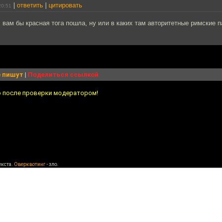
|
ответить
|
цитировать
20:51
вам бы красная тога пошла, ну или в каких там авторитетные римские 
 пишут
|
Поделиться ссылкой
о после проверки модератором!
екста.
Оверквотинг
- зло.