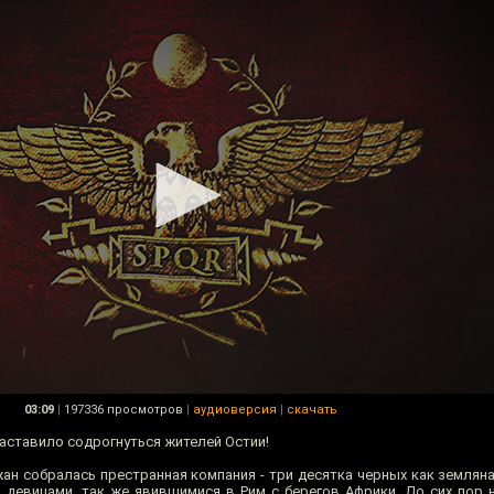
03:09
|
197336 просмотров
|
аудиоверсия
|
скачать
аставило содрогнуться жителей Остии!
жан собралась престранная компания - три десятка черных как землян
девицами, так же явившимися в Рим с берегов Африки. До сих пор н