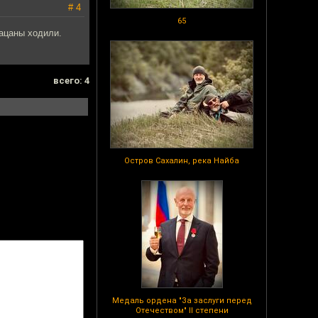
# 4
65
пацаны ходили.
всего: 4
Остров Сахалин, река Найба
Медаль ордена "За заслуги перед
Отечеством" II степени