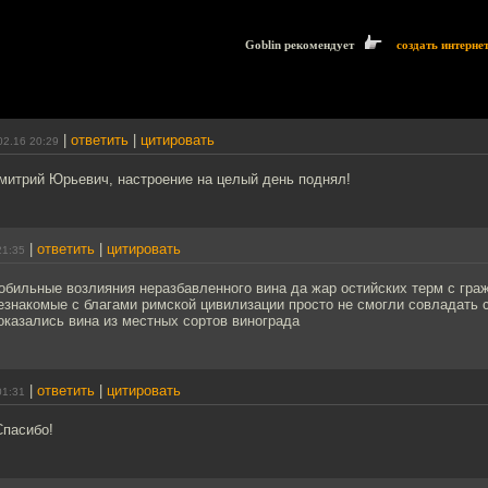
Goblin рекомендует
создать интерне
|
ответить
|
цитировать
02.16 20:29
итрий Юрьевич, настроение на целый день поднял!
|
ответить
|
цитировать
21:35
 обильные возлияния неразбавленного вина да жар остийских терм с гра
езнакомые с благами римской цивилизации просто не смогли совладать 
оказались вина из местных сортов винограда
|
ответить
|
цитировать
01:31
Спасибо!