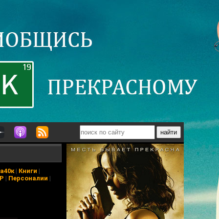
а40к
|
Книги
|
АР
|
Персоналии
|