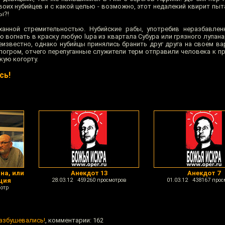
воих нубийцев и с какой целью - возможно, этот недалекий квирит пы
ы?!
анной стремительностью. Нубийские рабы, употребив неразбавленн
 вогнать в краску любую lupa из квартала Субура или грязного лупан
известно, однако нубийцы принялись бранить друг друга на своем ва
погром, отчего перепуганные служители терм отправили человека к пр
кую когорту.
сь!
на, или
Анекдот 13
Анекдот 7
ция
28.03.12 459260 просмотров
01.03.12 438167 прос
отр
разбушевались!
, комментарии: 162