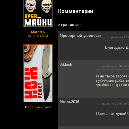
Комментарии
cтраницы: 1
Магазин
Проворный_дровосек
ОПЕРМАЙКИ
отправлено 23.
Благодарю Дм
Aktash
отправлено 23.02.16 
И не такое творят
нубийские рабы, н
уж больно крепки 
Игорь2016
отправлено 26.02.16 
Империя ножей
Поржал от души! 