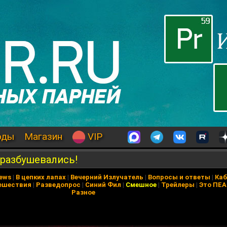
оды
Магазин
VIP
 разбушевались!
News
|
В цепких лапах
|
Вечерний Излучатель
|
Вопросы и ответы
|
Каб
ешествия
|
Разведопрос
|
Синий Фил
|
Смешное
|
Трейлеры
|
Это ПЕ
Разное