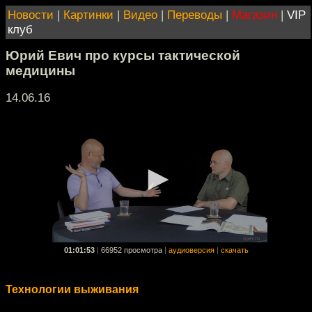
Новости
|
Картинки
|
Видео
|
Переводы
|
Магазин
|
VIP
клуб
Юрий Евич про курсы тактической
медицины
14.06.16
01:01:53
|
66952 просмотра
|
аудиоверсия
|
скачать
Технологии выживания