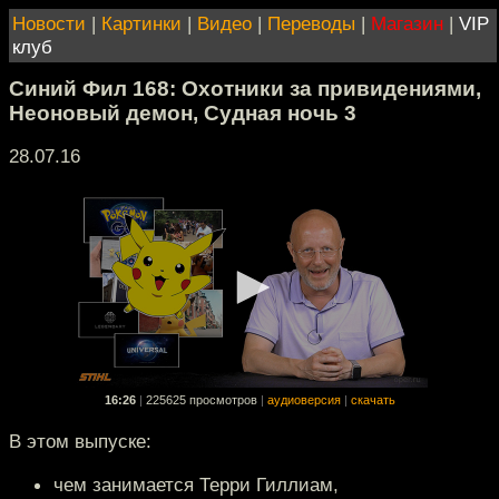
Новости
|
Картинки
|
Видео
|
Переводы
|
Магазин
|
VIP
клуб
Синий Фил 168: Охотники за привидениями,
Неоновый демон, Судная ночь 3
28.07.16
16:26
|
225625 просмотров
|
аудиоверсия
|
скачать
В этом выпуске:
чем занимается Терри Гиллиам,