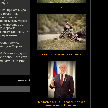
лечу с
65
сем женщинам Мира
то время как
они Старка.
ассказывать может,
о устроились за
у и прочие
о живым мишеням, и
бурную жизнь
ороне плохих
е, да и Мир не
ый был или я, да и
Остров Сахалин, река Найба
ое слово. Чего ему
ет ему как и мне
всего: 1
Медаль ордена "За заслуги перед
Отечеством" II степени