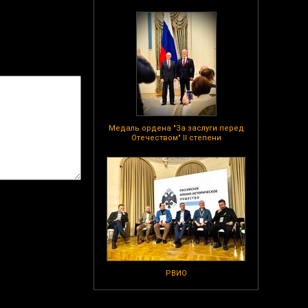
Медаль ордена "За заслуги перед
Отечеством" II степени
РВИО