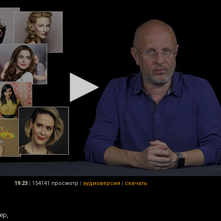
19:23
|
154141 просмотр
|
аудиоверсия
|
скачать
ер,