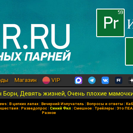
оды
Магазин
VIP
 Борн, Девять жизней, Очень плохие мамочк
News
|
В цепких лапах
|
Вечерний Излучатель
|
Вопросы и ответы
|
Каб
ешествия
|
Разведопрос
|
Синий Фил
|
Смешное
|
Трейлеры
|
Это ПЕ
Разное