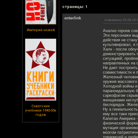
cтраницы: 1
enterlink
отправлено 04.09.16 
Империя ножей
Анализ героев со
Эти персонажи выд
действия не стану
культивировал, я 
Халк - после облу
демонстрировать п
ситуацией, пробл
направленных на 
Не дает построить
совместимости и 
Железный человек 
оружия массового
Холодной войны и
параноидальную б
саркофагом скрыв
женщинами неглубо
беспорядок. Желез
Советские
Ну а гениальность
учебники 1940-50х
ему все таки прих
годов
Капитан Америка 
физической формы
мутация организм
мозгом патриотичн
товарищей и любим