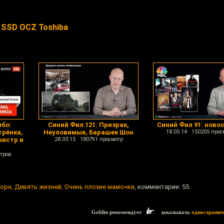
 SSD OCZ Toshiba
мбо:
Синий Фил 121: Призрак,
Синий Фил 91: ново
трёнка,
Неуловимые, Барашек Шон
18.05.14 150205 прос
нистр и
28.03.15 180791 просмотр
тров
Борн, Девять жизней, Очень плохие мамочки
, комментарии: 55
Goblin рекомендует
заказывать
одностранич