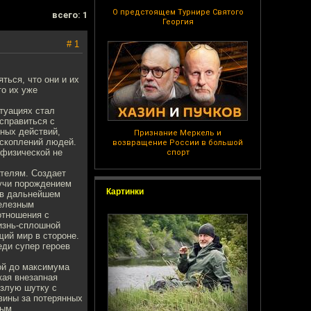
О предстоящем Турнире Святого
всего: 1
Георгия
# 1
ться, что они и их
то их уже
туациях стал
справиться с
ных действий,
Признание Меркель и
 скоплений людей.
возвращение России в большой
 физической не
спорт
ателям. Создает
дучи порождением
Картинки
 в дальнейшем
железным
отношения с
жизнь-сплошной
щий мир в стороне.
еди супер героев
ой до максимума
кая внезапная
злую шутку с
 вины за потерянных
лым,