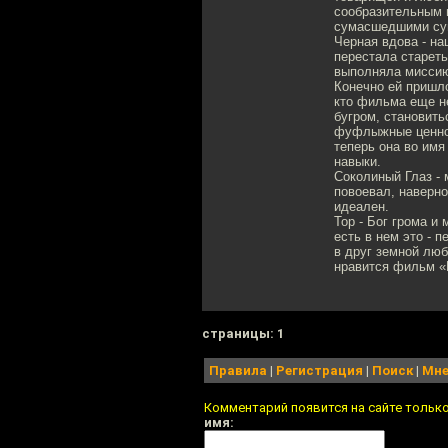
сообразительным и
сумасшедшими суп
Черная вдова - на
перестала стареть
выполняла миссию 
Конечно ей пришло
кто фильма еще н
бугром, становить
фуфлыжные ценнос
теперь она во имя
навыки.
Соколиный Глаз - 
повоевал, наверно
идеален.
Тор - Бог грома и 
есть в нем это - 
в друг земной люб
нравится фильм «
cтраницы: 1
Правила
|
Регистрация
|
Поиск
|
Мне
Комментарий появится на сайте тольк
имя: