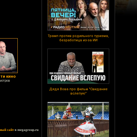
Трамп против родильного туризма,
безработица из-за ИИ
сти кино
мотров
Дядя Вова про фильм "Свидание
вслепую"
ный сайт
в megagroup.ru