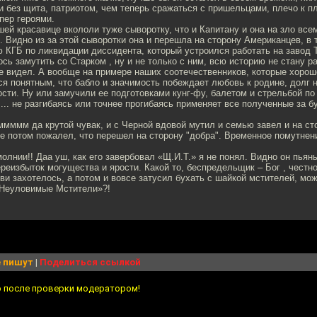
 без щита, патриотом, чем теперь сражаться с пришельцами, плечо к п
ер героями.
шей красавице вкололи туже сыворотку, что и Капитану и она на зло в
. Видно из за этой сыворотки она и перешла на сторону Американцев, в 
КГБ по ликвидации диссидента, который устроился работать на завод Т
сь замутить со Старком , ну и не только с ним, всю историю не стану р
е видел. А вообще на примере наших соотечественников, которые хорош
ся понятным, что бабло и значимость побеждает любовь к родине, долг н
ти. Ну или замучили ее подготовками кунг-фу, балетом и стрельбой п
 ... не разгибаясь или точнее прогибаясь применяет все полученные за 
ммммм да крутой чувак, и с Черной вдовой мутил и семью завел и на ст
е потом пожалел, что перешел на сторону "добра". Временное помутнени
молнии!! Даа уш, как его завербовал «Щ.И.Т.» я не понял. Видно он пьян
переизбыток могущества и ярости. Какой то, беспредельщик – Бог , честн
ви захотелось, а потом и вовсе затусил бухать с шайкой мстителей, мож
Неуловимые Мстители»?!
 пишут
|
Поделиться ссылкой
о после проверки модератором!