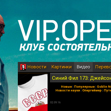
Картинки
Видео
Перев
Новости
Синий Фил 173: Джейсон
Новые
|
Популярные
|
Goblin 
Новости науки
|
Опергеймер
|
Пут
02.09.16