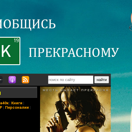
и
а40к
|
Книги
|
АР
|
Персоналии
|