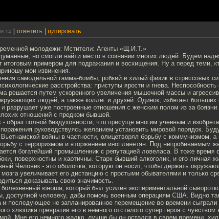
|
ответить
|
цитировать
08:14
временной молодежи: Мстители: Агенты «Щ.И.Т.»
уманные, но смогли найти место в сознании многих людей. Будем надея
т итоговым примером для подражания и восхищения. Ну а перед теми, к
приношу мои извинения.
чения самодельной гамма-бомбы, робкий и хилый физик в стрессовых си
сихологические расстройства: приступы ярости и гнева. Неспособность 
емa решается путем ускоренного увеличения мышечной массы и агрессив
окружающих людей, а также коллег и друзей. Одинок, избегает больших
 и разрушает уже построенные отношения с женским полом из за боязни
плохих отношений с предком бывшей.
- образ полной бездуховности, что присуще многим ученным и изобрет
 поражения руководствуясь желанием установить мировой порядок. Бу
 Вьетнамской войны в частности, олицетворял борьбу с коммунизмом, а
орьбу с терроризмом и вторжением инопланетян. Под непробиваемым 
ается богатейший промышленник с репутацией ловеласа. В тоже время 
ки, поверхностны и хаотичны. Старк бывший алкоголик, и его личная 
ный Человек - это оболочка, которую он носит, чтобы держать окружаю
 мозга увеличивает его дистанцию с простыми обывателями и только ср
одиться доказывать свою значимость.
- болезненный юноша, который был усилен экспериментальной сыворотк
, доступной человеку, дабы помочь военным операциям США. Видно та
а и последующее не запланированное перемещение во времени сыграли 
ого хлюпика превратив его в немного отсталого супер героя с чувством
ой. Мне его немного жалко, лучше бы он остался в своем времени, хи