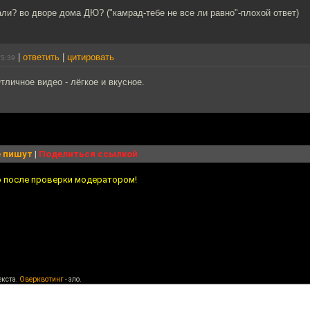
али? во дворе дома ДЮ? ("камрад-тебе не все ли равно"-плохой ответ)
|
ответить
|
цитировать
15:39
Отличное видео - лёгкое и вкусное.
 пишут
|
Поделиться ссылкой
о после проверки модератором!
екста.
Оверквотинг
- зло.