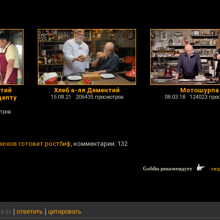
нтий
Хлеб а-ля Дементий
Мотошурпа
цепту
15.08.21 206435 просмотров
08.03.18 124023 про
тров
нюхов готовит ростбиф
, комментарии: 132
Goblin рекомендует
соз
|
ответить
|
цитировать
18:51