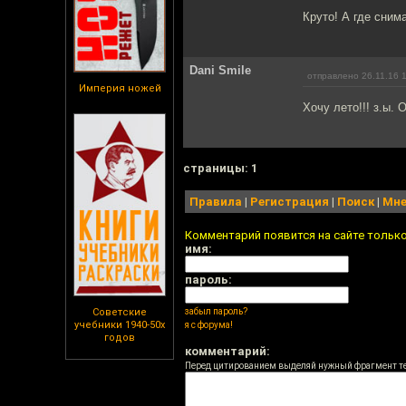
Круто! А где сним
Dani Smile
отправлено 26.11.16 
Империя ножей
Хочу лето!!! з.ы. 
cтраницы: 1
Правила
|
Регистрация
|
Поиск
|
Мне
Комментарий появится на сайте тольк
имя:
пароль:
Советские
забыл пароль?
учебники 1940-50х
я с форума!
годов
комментарий:
Перед цитированием выделяй нужный фрагмент т