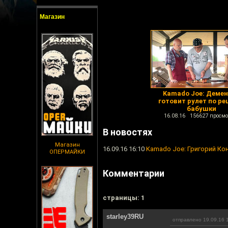
Магазин
Kamado Joe: Деме
готовит рулет по ре
бабушки
16.08.16 156627 просмо
В новостях
Магазин
16.09.16 16:10
Kamado Joe: Григорий Ко
ОПЕРМАЙКИ
Комментарии
cтраницы: 1
starley39RU
отправлено 19.09.16 