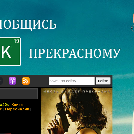
а40к
|
Книги
|
АР
|
Персоналии
|