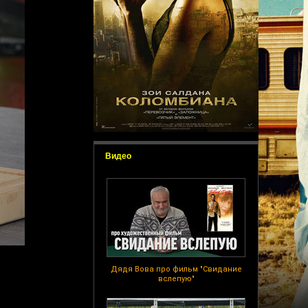
Видео
Дядя Вова про фильм "Свидание
вслепую"