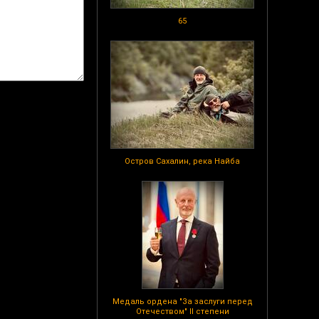
65
Остров Сахалин, река Найба
Медаль ордена "За заслуги перед
Отечеством" II степени