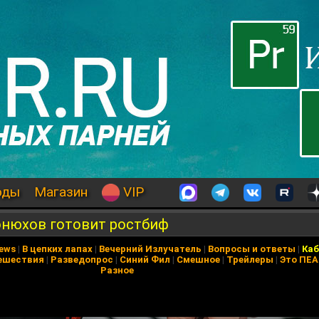
оды
Магазин
VIP
онюхов готовит ростбиф
News
|
В цепких лапах
|
Вечерний Излучатель
|
Вопросы и ответы
|
Каб
ешествия
|
Разведопрос
|
Синий Фил
|
Смешное
|
Трейлеры
|
Это ПЕ
Разное