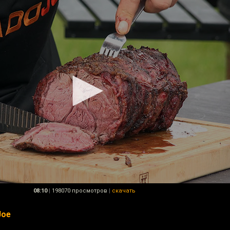
08:10
|
198070 просмотров
|
скачать
Joe