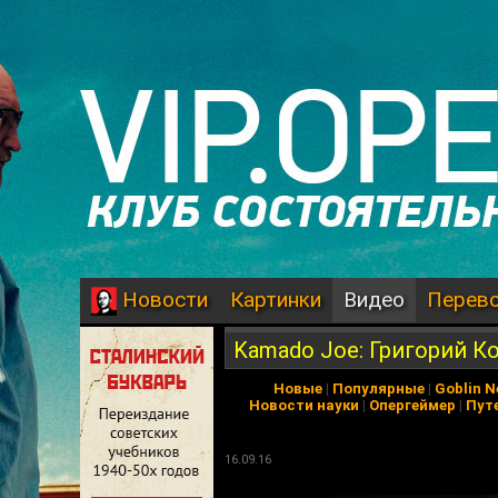
Картинки
Видео
Перев
Новости
Kamado Joe: Григорий К
Новые
|
Популярные
|
Goblin 
Новости науки
|
Опергеймер
|
Пут
16.09.16