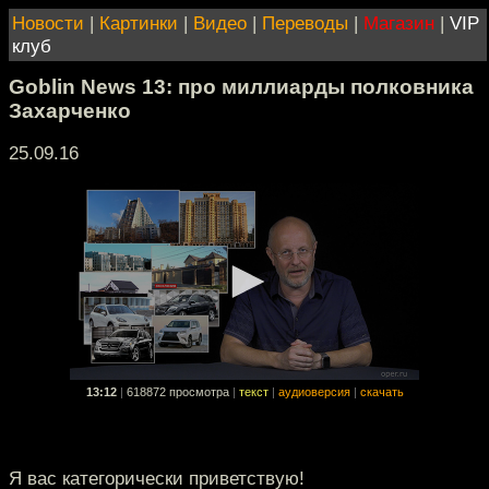
Новости
|
Картинки
|
Видео
|
Переводы
|
Магазин
|
VIP
клуб
Goblin News 13: про миллиарды полковника
Захарченко
25.09.16
13:12
|
618872 просмотра
|
текст
|
аудиоверсия
|
скачать
Я вас категорически приветствую!