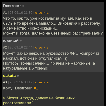
Destroerr
»
#1 |
25.09.16 21:30
|
ответить
Что то, как то, уже ностальгия мучает. Как это в
былые то времена бывало... Виновника к расстрелу,
а семейство к конфискации...
Может и тогда, далеко не безвинных расстреливали?
ююный
»
#2 |
25.09.16 22:44
|
ответить
Может, Захарченко, на руководство ФРС компромат
накопал, вот они и откупились? :))
Полторы тонны зелени... причём не жаргонные, а
натуральные 1,5 тонны!!!
dakota
»
#3 |
26.09.16 09:17
|
ответить
Кому: Destroerr,
#1
> Может и тогда, далеко не безвинных
расстреливали?