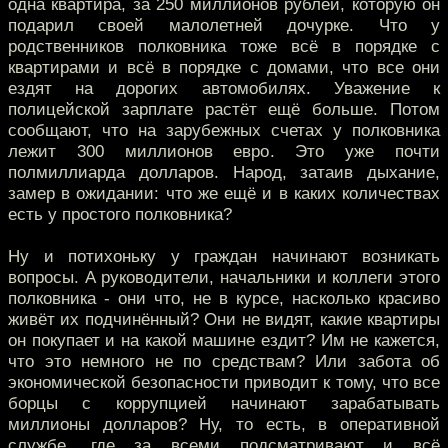
одна квартира, за 250 миллионов рублей, которую он
подарил своей малолетней дочурке. Что у
родственников полковника тоже всё в порядке с
квартирами и всё в порядке с домами, что все они
ездят на дорогих автомобилях. Уважение к
полицейской зарплате растёт ещё больше. Потом
сообщают, что на зарубежных счетах у полковника
лежит 300 миллионов евро. Это уже почти
полмиллиарда долларов. Народ, затаив дыхание,
замер в ожидании: что же ещё и в каких количествах
есть у простого полковника?
Ну и потихоньку у граждан начинают возникать
вопросы. А руководители, начальники и коллеги этого
полковника - они что, не в курсе, насколько красиво
живёт их подчинённый? Они не видят, какие квартиры
он покупает и на какой машине ездит? Им не кажется,
что это немного не по средствам? Или забота об
экономической безопасности приводит к тому, что все
борцы с коррупцией начинают зарабатывать
миллионы долларов? Ну, то есть, в оперативной
службе, где за всеми подсматривают и всё