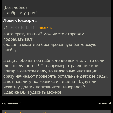
(беззлобно)
с добрым утром!
Локи~Локхорн
»
#4 |
26.09.16 13:31
|
ответить
а что сразу взятки? мож чисто сторожем
подрабатывал?
сдавал в квартире бронированную банковскую
ячейку.
а еще любопытное наблюдение вычитал: что если
где-то случается ЧП, например отравление или
пожар в детском саду, то надзорные инстанции
сразу начинают проверять остальные детские сады,
а вот нашли у полковника и тишина - будут ли
искать у других полковников, генералов?..
Эдак же ВВП удвоить можно!
cтраницы: 1
всего: 4