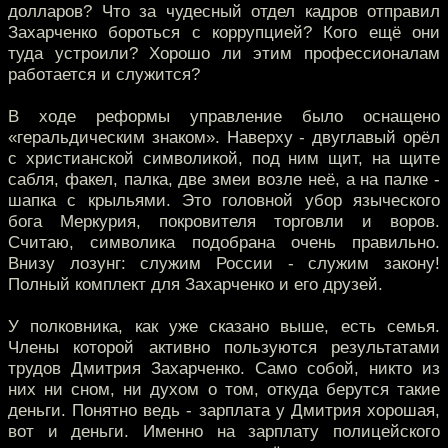
долларов? Что за чудесный отдел кадров отправил
Захарченко бороться с коррупцией? Кого ещё они
туда устроили? Хорошо ли этим профессионалам
работается и служится?
В ходе реформы управление было оснащено
«геральдическим знаком». Наверху - двуглавый орёл
с христианской символикой, под ним щит, на щите
сабля, факел, палка, две змеи возле неё, а на палке -
шапка с крыльями. Это головной убор языческого
бога Меркурия, покровителя торговли и воров.
Считаю, символика подобрана очень правильно.
Внизу лозунг: служим России - служим закону!
Полный комплект для Захарченко и его друзей.
У полковника, как уже сказано выше, есть семья.
Члены которой активно пользуются результатами
трудов Дмитрия Захарченко. Само собой, никто из
них ни сном, ни духом о том, откуда берутся такие
деньги. Понятно ведь - зарплата у Дмитрия хорошая,
вот и деньги. Именно на зарплату полицейского