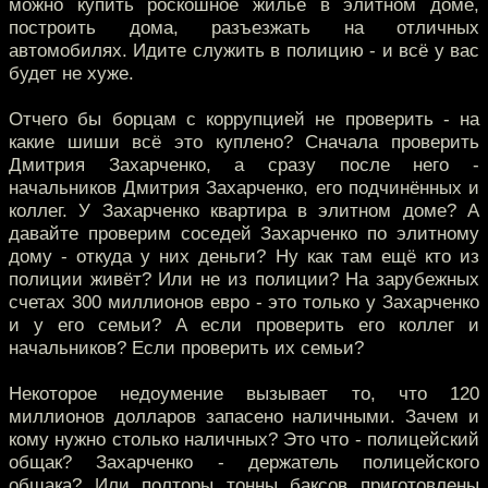
можно купить роскошное жильё в элитном доме,
построить дома, разъезжать на отличных
автомобилях. Идите служить в полицию - и всё у вас
будет не хуже.
Отчего бы борцам с коррупцией не проверить - на
какие шиши всё это куплено? Сначала проверить
Дмитрия Захарченко, а сразу после него -
начальников Дмитрия Захарченко, его подчинённых и
коллег. У Захарченко квартира в элитном доме? А
давайте проверим соседей Захарченко по элитному
дому - откуда у них деньги? Ну как там ещё кто из
полиции живёт? Или не из полиции? На зарубежных
счетах 300 миллионов евро - это только у Захарченко
и у его семьи? А если проверить его коллег и
начальников? Если проверить их семьи?
Некоторое недоумение вызывает то, что 120
миллионов долларов запасено наличными. Зачем и
кому нужно столько наличных? Это что - полицейский
общак? Захарченко - держатель полицейского
общака? Или полторы тонны баксов приготовлены