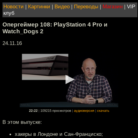
Новости
|
Картинки
|
Видео
|
Переводы
|
Магазин
|
VIP
клуб
Опергеймер 108: PlayStation 4 Pro и
Watch_Dogs 2
24.11.16
22:22
|
109215 просмотров
|
аудиоверсия
|
скачать
В этом выпуске:
хакеры в Лондоне и Сан-Франциско;