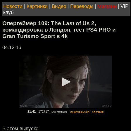
Новости
|
Картинки
|
Видео
|
Переводы
|
Магазин
|
VIP
клуб
Опергеймер 109: The Last of Us 2,
командировка в Лондон, тест PS4 PRO и
Gran Turismo Sport в 4k
04.12.16
21:41
|
172717 просмотров
|
аудиоверсия
|
скачать
В этом выпуске: