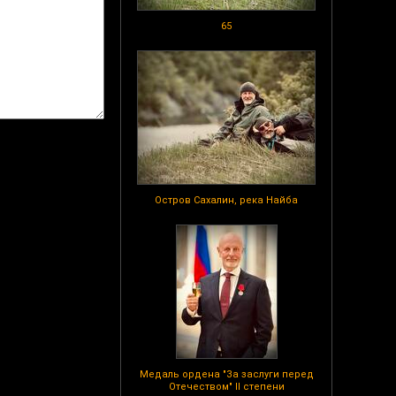
65
Остров Сахалин, река Найба
Медаль ордена "За заслуги перед
Отечеством" II степени