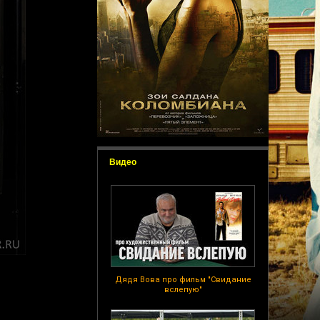
Видео
Дядя Вова про фильм "Свидание
вслепую"