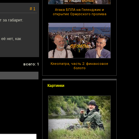
# 1
Атака БПЛА на Геленджик и
открытие Ормузского пролива
 за габарит.
её нет, как
всего: 1
Клеопатра, часть 2: финансовое
болото
Картинки