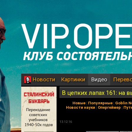
Картинки
Видео
Перев
Новости
В цепких лапах 161: на в
Новые
|
Популярные
|
Goblin 
Новости науки
|
Опергеймер
|
Пут
13.12.16