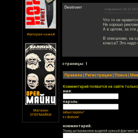
Destroerr
отправлено 20.12.16 
Что то не нравитс
Не хорошо реклами
А в целом, за эти 
Империя ножей
В описалове, на са
класса? Это надо 
cтраницы: 1
Правила
|
Регистрация
|
Поиск
|
Мне
Комментарий появится на сайте тольк
имя:
пароль:
Магазин
забыл пароль?
ОПЕРМАЙКИ
я с форума!
комментарий:
Перед цитированием выделяй нужный фрагмент т