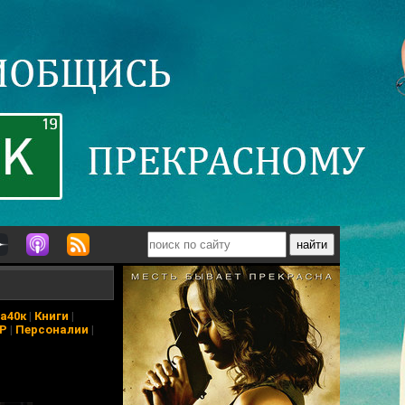
а40к
|
Книги
|
АР
|
Персоналии
|