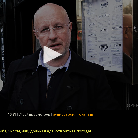
10:21
|
74037 просмотров
|
аудиоверсия
|
скачать
рыба, чипсы, чай, дрянная еда, отвратная погода!