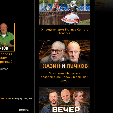
О предстоящем Турнире Святого
Георгия
аспорта,
авят
 детский
мотров
Признание Меркель и
возвращение России в большой
спорт
т магазин
в megagroup.ru
всего: 1