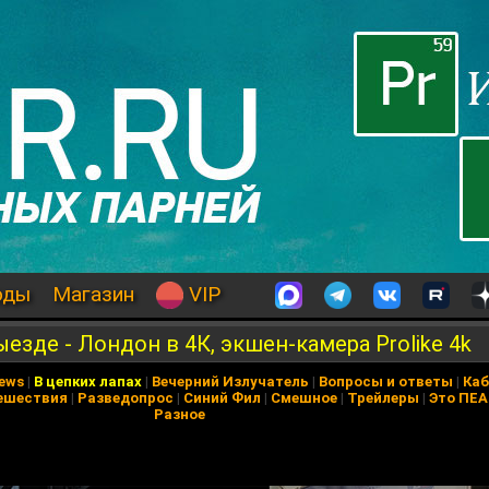
оды
Магазин
VIP
ыезде - Лондон в 4К, экшен-камера Prolike 4k
News
|
В цепких лапах
|
Вечерний Излучатель
|
Вопросы и ответы
|
Каб
ешествия
|
Разведопрос
|
Синий Фил
|
Смешное
|
Трейлеры
|
Это ПЕ
Разное