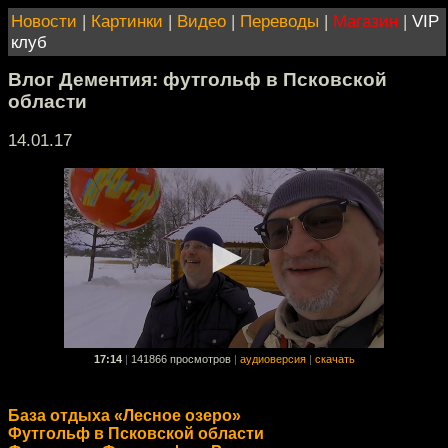
Новости
|
Картинки
|
Видео
|
Переводы
|
Магазин
|
VIP
клуб
Влог Дементия: футгольф в Псковской
области
14.01.17
17:14
|
141866 просмотров
|
аудиоверсия
|
скачать
База отдыха «Лесное озеро»
Футгольф в Псковской области