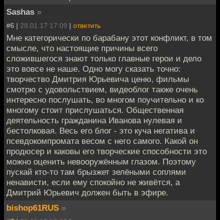
Sashas
»
#6 |
28.01.17 17:09
|
ответить
Мне категорически по барабану этот конфликт, в том
смысле, что настоящие причины всего
сложившегося знают только главные герои и дело
это вовсе не наше. Одно могу сказать точно:
творчество Дмитрия Юрьевича ценю, фильмы
смотрю с удовольствием, видеоблог также очень
интересно послушать, во многом поучительно и ко
многому стоит прислушаться. Общественная
деятельность гражданина Иванова нулевая и
бестолковая. Весь его блог - это куча негатива и
псевдокомпромата весом с него самого. Какой он
продюсер и каковы его творческие способности это
можно оценить невооружённым глазом. Поэтому
пускай кто-то там брызжет зелёными соплями
ненависти, если ему спокойно не живётся, а
Дмитрий Юрьевич должен быть в эфире.
bishop61RUS
»