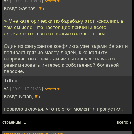
#7 |
29.01.17 18:08
|
ответить
Кому: Sashas,
#6
> Мне категорически по барабану этот конфликт, в
том смысле, что настоящие причины всего
сложившегося знают только главные герои
Один из фигурантов конфликта уже годами бегает и
поливает грязью массу людей, к конфликту
непричастных, тем самым пытаясь хоть как-то
реанимировать интерес к собственной болезной
персоне.
Tifh
»
#8 |
29.01.17 21:36
|
ответить
Кому: Nolan,
#5
порвало вклочья, что то этот момент я пропустил.
cтраницы: 1
всего: 7