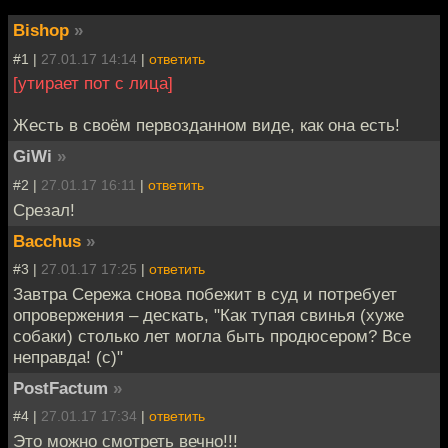
Bishop
»
#1 |
27.01.17 14:14
|
ответить
[утирает пот с лица]
Жесть в своём первозданном виде, как она есть!
GiWi
»
#2 |
27.01.17 16:11
|
ответить
Срезал!
Bacchus
»
#3 |
27.01.17 17:25
|
ответить
Завтра Сережа снова побежит в суд и потребует
опровержения – дескать, "Как тупая свинья (хуже
собаки) столько лет могла быть продюсером? Все
неправда! (c)"
PostFactum
»
#4 |
27.01.17 17:34
|
ответить
Это можно смотреть вечно!!!