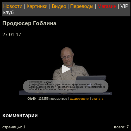
Новости
|
Картинки
|
Видео
|
Переводы
|
Магазин
|
VIP
клуб
Продюсер Гоблина
27.01.17
00:40
|
115255 просмотров
|
аудиоверсия
|
скачать
Комментарии
cтраницы: 1
всего: 7