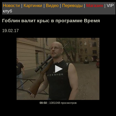
Новости
|
Картинки
|
Видео
|
Переводы
|
Магазин
|
VIP
клуб
Гоблин валит крыс в программе Время
19.02.17
00:50
|
1081048 просмотров