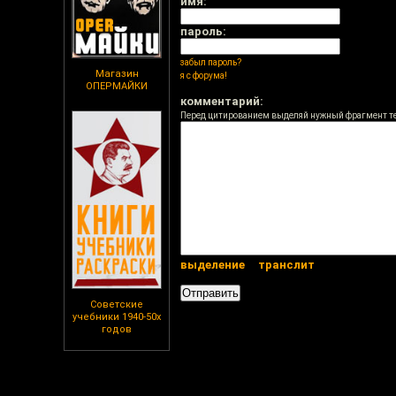
имя:
пароль:
забыл пароль?
Магазин
я с форума!
ОПЕРМАЙКИ
комментарий:
Перед цитированием выделяй нужный фрагмент т
выделение
транслит
Советские
учебники 1940-50х
годов