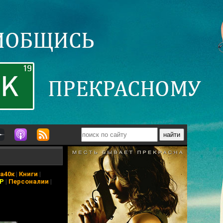
а40к
|
Книги
|
АР
|
Персоналии
|