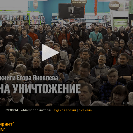
01:00:14
|
74448 просмотров
|
аудиоверсия
|
скачать
иринт"
ON"