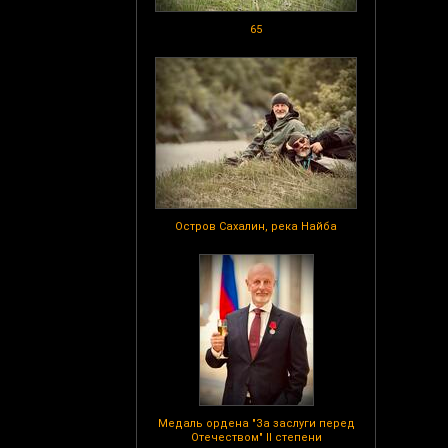
65
Остров Сахалин, река Найба
Медаль ордена "За заслуги перед
Отечеством" II степени