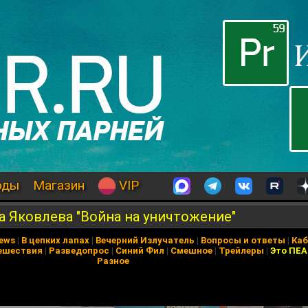
оды
Магазин
VIP
а Яковлева "Война на уничтожение"
News
|
В цепких лапах
|
Вечерний Излучатель
|
Вопросы и ответы
|
Каб
ешествия
|
Разведопрос
|
Синий Фил
|
Смешное
|
Трейлеры
|
Это ПЕ
Разное