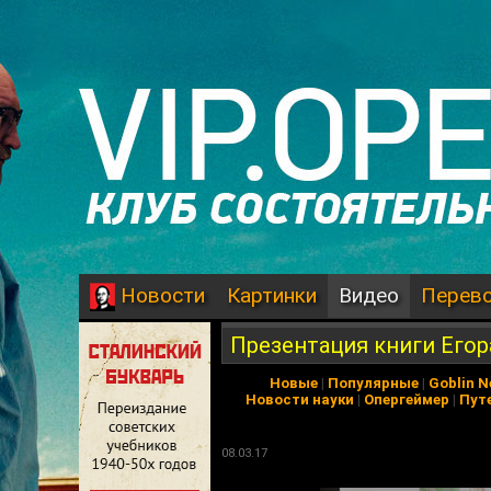
Картинки
Видео
Перев
Новости
Презентация книги Егор
Новые
|
Популярные
|
Goblin 
Новости науки
|
Опергеймер
|
Пут
08.03.17