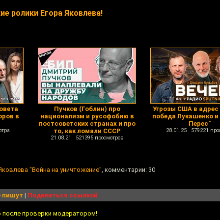
е ролики Егора Яковлева!
овета
Пучков (Гоблин) про
Угрозы США в адрес
оров в
национализм и русофобию в
победа Лукашенко и
постсоветских странах и про
Перес"
отра
то, как ломали СССР
28.01.25 579221 про
21.08.21 521395 просмотров
Яковлева "Война на уничтожение"
, комментарии: 30
 пишут
|
Поделиться ссылкой
о после проверки модератором!